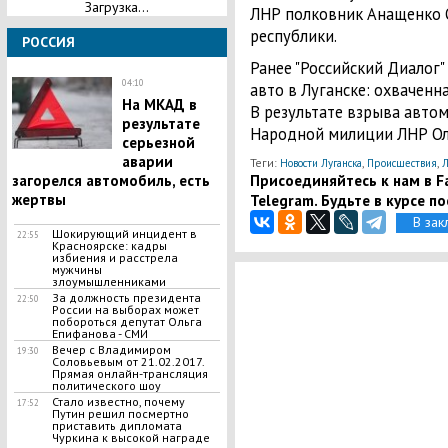
Загрузка...
ЛНР полковник Анащенко О.
республики.
РОССИЯ
Ранее "Российский Диалог
04:10
авто в Луганске: охваченна
На МКАД в
В результате взрыва авто
результате
Народной милиции ЛНР Оле
серьезной
аварии
Теги:
,
,
Новости Луганска
Происшествия
Присоединяйтесь к нам в Fa
загорелся автомобиль, есть
Telegram. Будьте в курсе п
жертвы
В зак
​Шокирующий инцидент в
22:55
Красноярске: кадры
избиения и расстрела
мужчины
злоумышленниками
За должность президента
22:50
России на выборах может
побороться депутат Ольга
Епифанова - СМИ
Вечер с Владимиром
19:30
Соловьевым от 21.02.2017.
Прямая онлайн-трансляция
политического шоу
Стало известно, почему
17:52
Путин решил посмертно
приставить дипломата
Чуркина к высокой награде