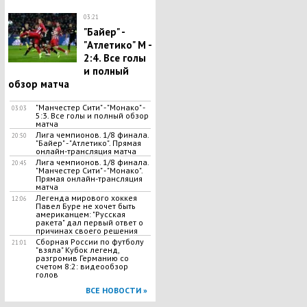
03:21
"Байер" -
"Атлетико" М -
2:4. Все голы
и полный
обзор матча
"Манчестер Сити" - "Монако" -
03:03
5:3. Все голы и полный обзор
матча
Лига чемпионов. 1/8 финала.
20:50
"Байер" - "Атлетико". Прямая
онлайн-трансляция матча
Лига чемпионов. 1/8 финала.
20:45
"Манчестер Сити" - "Монако".
Прямая онлайн-трансляция
матча
Легенда мирового хоккея
12:06
Павел Буре не хочет быть
американцем: "Русская
ракета" дал первый ответ о
причинах своего решения
Сборная России по футболу
21:01
"взяла" Кубок легенд,
разгромив Германию со
счетом 8:2: видеообзор
голов
ВСЕ НОВОСТИ »