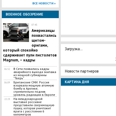
ВСЕ НОВОСТИ »
ВОЕННОЕ ОБОЗРЕНИЕ
07:43
Американцы
похвастались
щитом-
оригами,
Загрузка...
который спокойно
сдерживает пули пистолетов
Magnum, – кадры
В Сети появились кадры
06:52
Новости партнеров
аварийного выхода экипажа
из мощной субмарины
"Тверь"
КАРТИНА ДНЯ
Британские СМИ: Россия
06:09
взорвала мощную атомную
бомбу в Арктике,
стремительно подняв
уровень радиации в Европе
На международной
22:23
выставке россияне
представили сверхмощную
пушку, которая уничтожит
врага с расстояния 6
километров