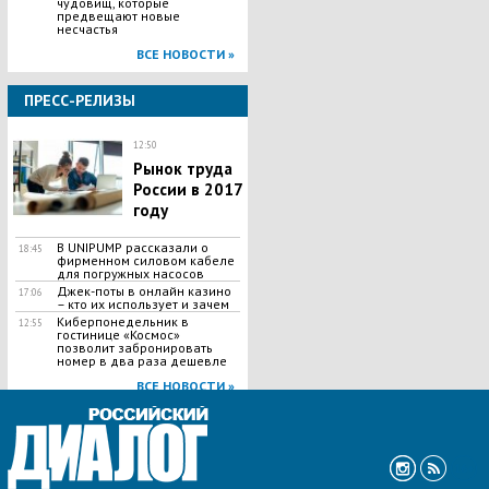
чудовищ, которые
предвещают новые
несчастья
ВСЕ НОВОСТИ »
ПРЕСС-РЕЛИЗЫ
12:50
Рынок труда
России в 2017
году
В UNIPUMP рассказали о
18:45
фирменном силовом кабеле
для погружных насосов
Джек-поты в онлайн казино
17:06
– кто их использует и зачем
Киберпонедельник в
12:55
гостинице «Космос»
позволит забронировать
номер в два раза дешевле
ВСЕ НОВОСТИ »