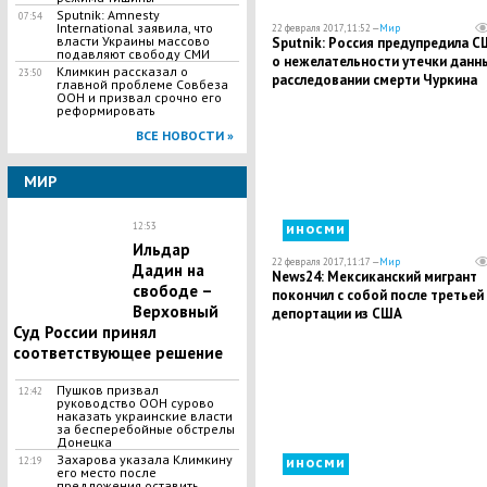
Sputnik: Amnesty
07:54
International заявила, что
22 февраля 2017, 11:52 —
Мир
власти Украины массово
Sputnik: Россия предупредила 
подавляют свободу СМИ
о нежелательности утечки данн
Климкин рассказал о
23:50
расследовании смерти Чуркина
главной проблеме Совбеза
ООН и призвал срочно его
реформировать
ВСЕ НОВОСТИ »
МИР
иносми
12:53
Ильдар
22 февраля 2017, 11:17 —
Мир
Дадин на
News24: Мексиканский мигрант
свободе –
покончил с собой после третьей
Верховный
депортации из США
Суд России принял
соответствующее решение
Пушков призвал
12:42
руководство ООН сурово
наказать украинские власти
за бесперебойные обстрелы
Донецка
Захарова указала Климкину
иносми
12:19
его место после
предложения оставить