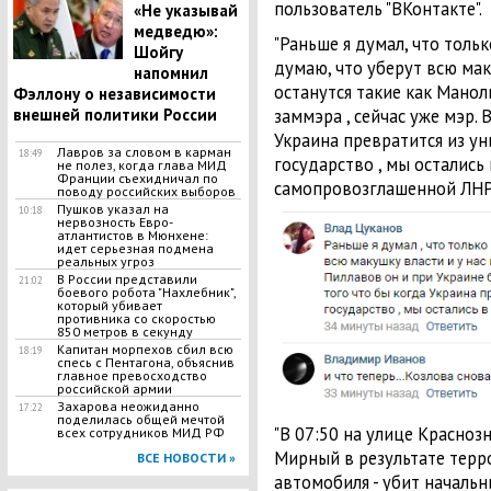
пользователь "ВКонтакте".
​«Не указывай
медведю»:
"Раньше я думал, что толь
Шойгу
думаю, что уберут всю маку
напомнил
останутся такие как Манол
Фэллону о независимости
внешней политики России
заммэра , сейчас уже мэр. В
Украина превратится из у
Лавров за словом в карман
18:49
государство , мы остались 
не полез, когда глава МИД
Франции съехидничал по
самопровозглашенной ЛНР
поводу российских выборов
Пушков указал на
10:18
нервозность Евро-
атлантистов в Мюнхене:
идет серьезная подмена
реальных угроз
В России представили
21:02
боевого робота "Нахлебник",
который убивает
противника со скоростью
850 метров в секунду
Капитан морпехов сбил всю
18:19
спесь с Пентагона, объяснив
главное превосходство
российской армии
Захарова неожиданно
17:22
поделилась общей мечтой
"В 07:50 на улице Красноз
всех сотрудников МИД РФ
Мирный в результате терр
ВСЕ НОВОСТИ »
автомобиля - убит началь