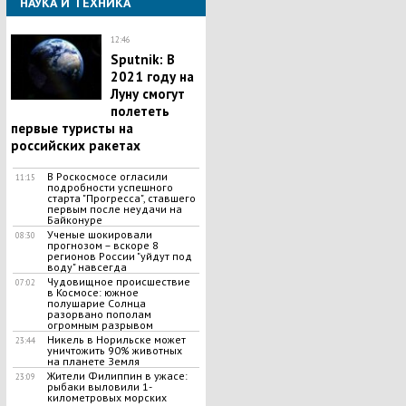
НАУКА И ТЕХНИКА
12:46
Sputnik: В
2021 году на
Луну смогут
полететь
первые туристы на
российских ракетах
В Роскосмосе огласили
11:15
подробности успешного
старта "Прогресса", ставшего
первым после неудачи на
Байконуре
Ученые шокировали
08:30
прогнозом – вскоре 8
регионов России "уйдут под
воду" навсегда
Чудовищное происшествие
07:02
в Космосе: южное
полушарие Солнца
разорвано пополам
огромным разрывом
Никель в Норильске может
23:44
уничтожить 90% животных
на планете Земля
Жители Филиппин в ужасе:
23:09
рыбаки выловили 1-
километровых морских