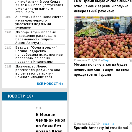
CNN: Трамп выразил свое личное
личной жизни Егора Крида:
22-летний певец встречался
отношение к евреям и получил
с женщинами намного
невероятный резонанс
старше его
Анастасия Волочкова слегла
08:00
из-за чрезмерного
увлечения ледяными
купелями
Джордж Клуни впервые
23:08
откровенно рассказал о
беременности супруги
Амаль Аламуддин
Ведущая "Орла и решки"
22:52
Регина Тодоренко
попробовала психотропные
препараты во время
22 февраля 2017, 08:19 —
Мир
поездки в Индонезию
Москва пояснила, когда будет
Дженнифер Лопес
22:45
полностью снят запрет на ввоз
рассказала, ради чего она
встречается с парнями
продуктов из Турции
намного младше себя
ВСЕ НОВОСТИ »
НОВОСТИ 18+
11:40
В Москве
чемпион мира
22 февраля 2017, 07:54 —
Украина
по боям без
Sputnik: Amnesty International
правил Юсуп