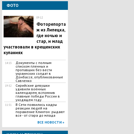
ФОТО
09:12
Фоторепорта
ж из Липецка,
где ночью и
стар, и млад
участвовали в крещенских
купаниях
Документы с полным
14:13
списком пленных и
пропавших без вести
украинских солдат в
Донбассе, опубликованные
Савченко
Сирийские девушки
19:52
удивили военных
календарем, вспомнив
главные победы России в
уходящем году
В Сети появились кадры
11:51
реакции людей на
поражение Клинтон: рыдают
все - от стара до млада
ВСЕ НОВОСТИ »