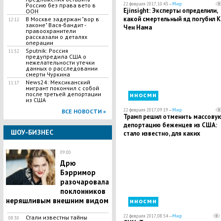
22 февраля 2017, 10:43 —
Мир
Россию без права вето в
Ejinsight: Эксперты определили,
ООН
какой смертельный яд погубил 
В Москве задержан "вор в
12:12
законе" Вася-бандит -
Чен Нама
правоохранители
рассказали о деталях
операции
Sputnik: Россия
11:52
предупредила США о
нежелательности утечки
данных о расследовании
смерти Чуркина
News24: Мексиканский
11:17
мигрант покончил с собой
иносми
после третьей депортации
из США
22 февраля 2017, 09:19 —
Мир
ВСЕ НОВОСТИ »
Трамп решил отменить массову
депортацию беженцев из США:
ШОУ-БИЗНЕС
стало известно, для каких
мигрантов сделано исключение
09:00
Дрю
Бэрримор
разочаровала
поклонников
неряшливым внешним видом
иносми
22 февраля 2017, 08:54 —
Мир
Стали известны тайны
08:30