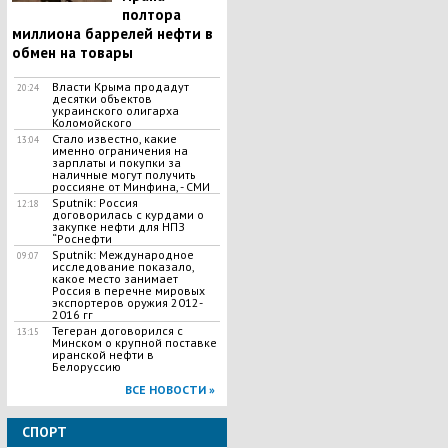
полтора
миллиона баррелей нефти в
обмен на товары
Власти Крыма продадут
20:24
десятки объектов
украинского олигарха
Коломойского
Стало известно, какие
13:04
именно ограничения на
зарплаты и покупки за
наличные могут получить
россияне от Минфина, - СМИ
Sputnik: Россия
12:18
договорилась с курдами о
закупке нефти для НПЗ
“Роснефти
Sputnik: Международное
09:07
исследование показало,
какое место занимает
Россия в перечне мировых
экспортеров оружия 2012-
2016 гг
Тегеран договорился с
13:15
Минском о крупной поставке
иранской нефти в
Белоруссию
ВСЕ НОВОСТИ »
СПОРТ