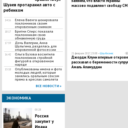
заявила, что власти Украины
Шуаев протаранил авто с
массово подавляют свободу С
ребенком
Елена Ваенга шокировала
14:16
поклонников своим
откровенным снимком
Бритни Спирс показала
18:17
поклонникам свою
обнаженную грудь
Дочь Валерии, Анна
17:59
Шульгина, разделась для
откровенной фотосессии
21 февраля 2017, 23:08 —
Шоу-бизнес
Ольга Бузова восхитила
16:42
Джордж Клуни впервые откров
поклонников стройной
фигурой в откровенном
рассказал о беременности супру
наряде
Амаль Аламуддин
Опубликованы имена и фото
13:18
молодых людей, которые
занялись оральным сексом
прямо в креслах самолета
ВСЕ НОВОСТИ »
ЭКОНОМИКА
00:28
Россия
закупит у
Ирана