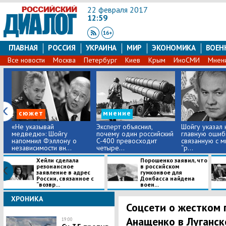
22 февраля 2017
12:59
ГЛАВНАЯ
РОССИЯ
УКРАИНА
МИР
ЭКОНОМИКА
ВОЕН
Все новости
Москва
Петербург
Киев
Крым
ИноСМИ
Мнен
сюжет
мнение
​«Не указывай
Эксперт объяснил,
Шойгу указал 
медведю»: Шойгу
почему один российский
главную ошиб
напомнил Фэллону о
C-400 превосходит
связанную с 
независимости вн...
четыре...
“р...
Хейли сделала
Порошенко заявил, что
резонансное
в российском
заявление в адрес
гумконвое для
России, связанное с
Донбасса найдена
“возвр...
воен...
ХРОНИКА
Соцсети о жестком 
Анащенко в Луганск
19:00