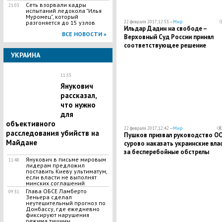
Сеть взорвали кадры
21:03
испытаний ледокола "Илья
Муромец", который
22 февраля 2017, 12:53 —
Мир
разгоняется до 15 узлов
Ильдар Дадин на свободе –
ВСЕ НОВОСТИ »
Верховный Суд России принял
соответствующее решение
УКРАИНА
11:53
Янукович
рассказал,
что нужно
для
объективного
22 февраля 2017, 12:42 —
Мир
расследования убийств на
Пушков призвал руководство О
Майдане
сурово наказать украинские вла
за бесперебойные обстрелы
Янукович в письме мировым
Донецка
11:48
лидерам предложил
поставить Киеву ультиматум,
если власти не выполнят
минских соглашений
Глава ОБСЕ Ламберто
09:31
Зеньера сделал
неутешительный прогноз по
Донбассу, где ежедневно
фиксируют нарушения
режима тишины