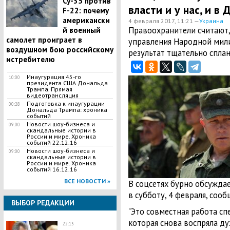
Су-35 против
власти и у нас, и в 
F-22: почему
американски
4 февраля 2017, 11:21 —
Украина
Правоохранители считают,
й военный
самолет проиграет в
управления Народной мил
воздушном бою российскому
результат тщательно спла
истребителю
Инаугурация 45-го
10:00
президента США Дональда
Трампа. Прямая
видеотрансляция
Подготовка к инаугурации
00:28
Дональда Трампа: хроника
событий
Новости шоу-бизнеса и
09:00
скандальные истории в
России и мире. Хроника
событий 22.12.16
Новости шоу-бизнеса и
09:00
скандальные истории в
России и мире. Хроника
событий 16.12.16
ВСЕ НОВОСТИ »
В соцсетях бурно обсужда
в субботу, 4 февраля, сооб
ВЫБОР РЕДАКЦИИ
"Это совместная работа сп
которая снова воспряла дух
22:13