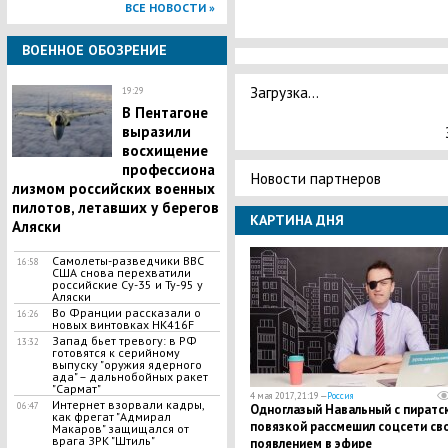
ВСЕ НОВОСТИ »
ВОЕННОЕ ОБОЗРЕНИЕ
Загрузка...
19:29
В Пентагоне
выразили
восхищение
профессиона
Новости партнеров
лизмом российских военных
пилотов, летавших у берегов
КАРТИНА ДНЯ
Аляски
Самолеты-разведчики ВВС
16:58
США снова перехватили
российские Су-35 и Ту-95 у
Аляски
Во Франции рассказали о
16:26
новых винтовках HK416F
Запад бьет тревогу: в РФ
13:32
готовятся к серийному
выпуску "оружия ядерного
ада" – дальнобойных ракет
"Сармат"
4 мая 2017, 21:19 —
Россия
Интернет взорвали кадры,
06:47
Одноглазый Навальный с пиратс
как фрегат "Адмирал
повязкой рассмешил соцсети св
Макаров" защищался от
врага ЗРК "Штиль"
появлением в эфире