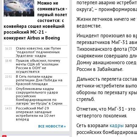
потерпел аварию истребит
Можно не
сомневаться -
округа", – проинформирова
первый полет
Жизни летчиков ничего не
состоится: с
ведомстве.
конвейера сошел новейший
российский МС-21 -
Инцидент произошел во вре
конкурент Airbus и Boeing
перехватчиков МиГ-31 ав
Тихоокеанского флота (ТО
Стало известно, как Путин
16:23
"подколол" подчиненных
снаряжении совершало дли
Эрдогана - кадры
Пушков объяснил, почему
18:48
Домну авиационного соед
мечты США об "изоляции
России в ООН" не
России в Забайкалье.
осуществятся
В Сеть попали кадры
22:51
Дальность перелета состав
репетиции Дня Победы на
Красной площади
летчики-истребители вып
Опубликованы кадры
07:00
обороны по перехвату кры
сокрушительного удара
российских
стрельб.
бомбардировщиков по
лагерю "ан-Нусры" в Сирии
Отметим, что МиГ-31 - это
Российский МиГ-29
14:55
опережал западные
четвертого поколения.
истребители на 10 лет
вперед
Сеть взорвали
кадры
запра
ВСЕ НОВОСТИ »
российских бомбардировщи