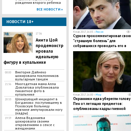
рождения второго ребенка
ВСЕ НОВОСТИ »
НОВОСТИ 18+
4 мая 2017, 16:05 —
Россия
17:36
Сурков прокомментировал свою
Анита Цой
"страшную болезнь" для
продемонстр
собравшихся проводить его в
ировала
последний путь
идеальную
фигуру в купальнике
Виктория Дайнеко
08:00
шокировала поклонников
вульгарным танцем
Многодетная мама Алла
21:56
Довлатова опубликовала
пикантное фото в
купальнике
4 мая 2017, 16:00 —
Мир
Охранники едва уберегли голову
​Шокирующий инцидент в
20:53
Богданово: поступившему в
Пен от летящих предметов:
Псковскую больницу
опубликованы кадры гневной
мужчине ампутировали ногу
(кадры)
встречи в Бретани
Алена Водонаева
19:59
шокировала своими
откровениями о сексе с
женщинами