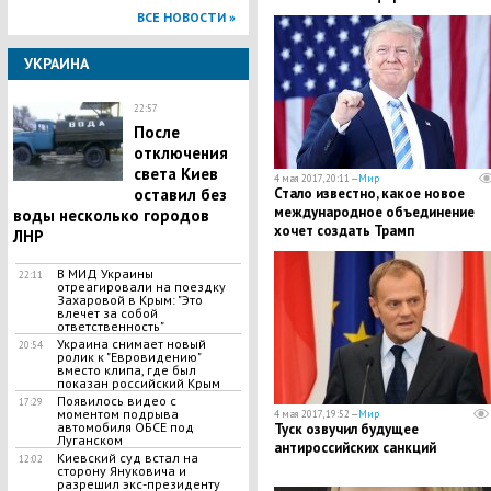
ВСЕ НОВОСТИ »
УКРАИНА
22:57
После
отключения
света Киев
4 мая 2017, 20:11 —
Мир
оставил без
Стало известно, какое новое
международное объединение
воды несколько городов
хочет создать Трамп
ЛНР
В МИД Украины
22:11
отреагировали на поездку
Захаровой в Крым: "Это
влечет за собой
ответственность"
Украина снимает новый
20:54
ролик к "Евровидению"
вместо клипа, где был
показан российский Крым
Появилось видео с
17:29
моментом подрыва
4 мая 2017, 19:52 —
Мир
автомобиля ОБСЕ под
Туск озвучил будущее
Луганском
антироссийских санкций
Киевский суд встал на
12:02
сторону Януковича и
разрешил экс-президенту