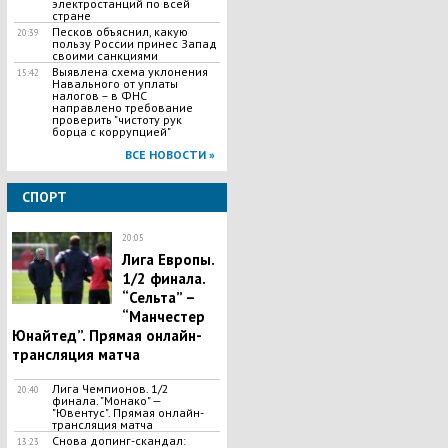
электростанций по всей
стране
Песков объяснил, какую
20:39
пользу России принес Запад
своими санкциями
Выявлена схема уклонения
15:42
Навального от уплаты
налогов – в ФНС
направлено требование
проверить "чистоту рук
борца с коррупцией"
ВСЕ НОВОСТИ »
СПОРТ
20:05
Лига Европы.
1/2 финала.
“Сельта” –
“Манчестер
Юнайтед”. Прямая онлайн-
трансляция матча
Лига Чемпионов. 1/2
20:40
финала. "Монако" —
"Ювентус". Прямая онлайн-
трансляция матча
Снова допинг-скандал:
13:23