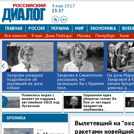
4 мая 2017
23:37
ГЛАВНАЯ
РОССИЯ
УКРАИНА
МИР
ЭКОНОМИКА
ВОЕН
Все новости
9 мая - День Победы!
Москва
Петербург
Киев
Захарова раскрыла
Захарова в Севастополе
На дочь Мари
подробности об
рассказала, что
Захаровой в 
укусившей ее дочь
произошло бы с Крымом
напала бродяч
собаке
посл...
девочка д...
Появилось видео с
Охранники едва
моментом подрыва
уберегли голову Ле
автомобиля ОБСЕ под
Пен от летящих
Луганском
предметов:
опубликова...
ХРОНИКА
Вылетевший на "охо
ракетами новейший
19:00