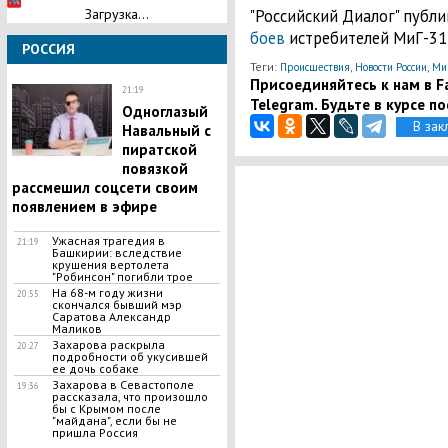
Загрузка...
"Российский Диалог" публ
боев
истребителей МиГ-31
РОССИЯ
Теги:
,
,
Происшествия
Новости России
Ми
Присоединяйтесь к нам в Fa
21:19
Telegram. Будьте в курсе п
Одноглазый
В зак
Навальный с
пиратской
повязкой
рассмешил соцсети своим
появлением в эфире
​Ужасная трагедия в
21:19
Башкирии: вследствие
крушения вертолета
"Робинсон" погибли трое
На 68-м году жизни
20:55
скончался бывший мэр
Саратова Александр
Маликов
Захарова раскрыла
20:27
подробности об укусившей
ее дочь собаке
Захарова в Севастополе
19:36
рассказала, что произошло
бы с Крымом после
"майдана", если бы не
пришла Россия