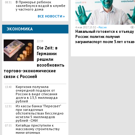
В Приморье ребенок
08:31
захлебнулся водой в клумбе
у частного дома
ВСЕ НОВОСТИ »
4 мая 2017, 15:32 —
Россия
ЭКОНОМИКА
Навальный готовится к отъезду 
России: политик получил
загранпаспорт после 5 лет отказ
22:59
ФМС
Die Zeit: в
Германии
решили
возобновить
торгово-экономические
связи с Россией
Киргизия получила
13:40
очередной подарок от
России в виде списания
долга в 13,5 миллиарда
рублей
Из кассы банка "Пересвет"
12:31
при загадочных
обстоятельствах бесследно
исчезли 5 миллиардов
рублей - СМИ
Китайцы приступили к
07:55
массовому строительству
мини-атомных