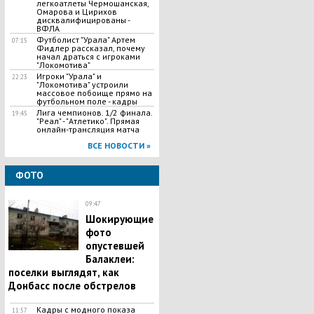
легкоатлеты Чермошанская,
Омарова и Цирихов
дисквалифицированы -
ВФЛА
Футболист "Урала" Артем
07:15
Фидлер рассказал, почему
начал драться с игроками
"Локомотива"
Игроки "Урала" и
22:23
"Локомотива" устроили
массовое побоище прямо на
футбольном поле - кадры
Лига чемпионов. 1/2 финала.
19:45
"Реал" - "Атлетико". Прямая
онлайн-трансляция матча
ВСЕ НОВОСТИ »
ФОТО
09:47
Шокирующие
фото
опустевшей
Балаклеи:
поселки выглядят, как
Донбасс после обстрелов
Кадры с модного показа
11:57