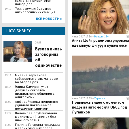
является приоритетом
номер два
Туск озвучил будущее
19:52
антироссийских санкций
ВСЕ НОВОСТИ »
ШОУ-БИЗНЕС
4 мая 2017, 17:36 —
Новости 18+
Анита Цой продемонстрировала
20:09
идеальную фигуру в купальнике
Бузова вновь
заговорила
об
одиночестве
Милана Кержакова
19:13
собирается стать матерью
во второй раз
Элина Камирен учит
18:37
девушек секретам
правильного общения с
олигархами
4 мая 2017, 17:29 —
Украина
Анфиса Чехова неприятно
Появилось видео с моментом
16:02
удивила поклонников
подрыва автомобиля ОБСЕ под
неудачным снимком
Луганском
Волочкова опубликовала
15:24
шокирующий снимок без
нижнего белья
Полина Гагарина поведала
15:02
о своих эмоциях после