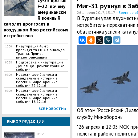
Су-35 против
Миг-31 рухнул в За
F-22: почему
американски
26 апреля 2017, 13:17 —
Военное о
В Бурятии упал двухместн
й военный
самолет проиграет в
истребитель-перехватчик 
воздушном бою российскому
оба летчика успели катапу
истребителю
Инаугурация 45-го
10:00
президента США Дональда
Трампа. Прямая
видеотрансляция
Подготовка к инаугурации
00:28
Дональда Трампа: хроника
событий
Новости шоу-бизнеса и
09:00
скандальные истории в
России и мире. Хроника
событий 22.12.16
Новости шоу-бизнеса и
09:00
скандальные истории в
России и мире. Хроника
событий 16.12.16
ВСЕ НОВОСТИ »
Об этом "Российский Диало
службу Минобороны.
ВЫБОР РЕДАКЦИИ
"26 апреля в 12:05 МСК п
полета в районе полигона 
09:36