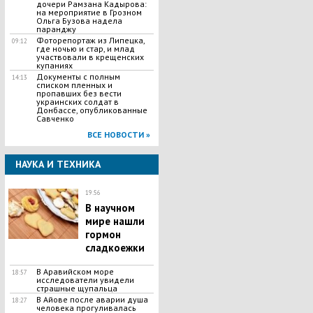
дочери Рамзана Кадырова:
на мероприятие в Грозном
Ольга Бузова надела
паранджу
Фоторепортаж из Липецка,
09:12
где ночью и стар, и млад
участвовали в крещенских
купаниях
Документы с полным
14:13
списком пленных и
пропавших без вести
украинских солдат в
Донбассе, опубликованные
Савченко
ВСЕ НОВОСТИ »
НАУКА И ТЕХНИКА
19:56
В научном
мире нашли
гормон
сладкоежки
В Аравийском море
18:57
исследователи увидели
страшные щупальца
В Айове после аварии душа
18:27
человека прогуливалась