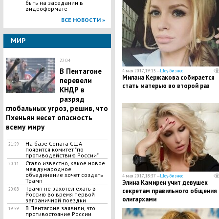
быть на заседании в
видеоформате
ВСЕ НОВОСТИ »
МИР
22:04
В Пентагоне
4 мая 2017, 19:13 —
Шоу-бизнес
Милана Кержакова собирается
перевели
стать матерью во второй раз
КНДР в
разряд
глобальных угроз, решив, что
Пхеньян несет опасность
всему миру
На базе Сената США
21:59
появится комитет "по
противодействию России"
Стало известно, какое новое
20:11
международное
объединение хочет создать
4 мая 2017, 18:37 —
Шоу-бизнес
Трамп
Элина Камирен учит девушек
Трамп не захотел ехать в
20:08
секретам правильного общения 
Россию во время первой
олигархами
заграничной поездки
В Пентагоне заявили, что
19:59
противостояние России