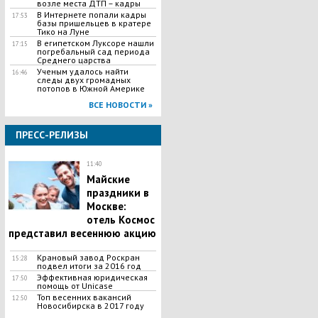
возле места ДТП – кадры
В Интернете попали кадры
17:53
базы пришельцев в кратере
Тико на Луне
В египетском Луксоре нашли
17:15
погребальный сад периода
Среднего царства
Ученым удалось найти
16:46
следы двух громадных
потопов в Южной Америке
ВСЕ НОВОСТИ »
ПРЕСС-РЕЛИЗЫ
11:40
Майские
праздники в
Москве:
отель Космос
представил весеннюю акцию
Крановый завод Роскран
15:28
подвел итоги за 2016 год
Эффективная юридическая
17:50
помощь от Unicase
Топ весенних вакансий
12:50
Новосибирска в 2017 году