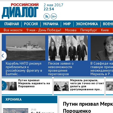
2 мая 2017
22:54
ГЛАВНАЯ
РОССИЯ
УКРАИНА
МИР
ЭКОНОМИКА
ВОЕН
Все новости
9 мая - День Победы!
Москва
Петербург
Киев
Корабль НАТО рискнул
Песков заявил о
В Совфеде на
приблизиться к
невозможности
главную прич
российскому фрегату в
проведения
неожиданного
Балтийс...
переговоров
Меркель в Р...
"нормандской...
Путин призвал
Меркель раскрыла,
Меркель надавить на
чего уж точно не стоит
Порошенко
делать для
урегулирования про...
ХРОНИКА
Путин призвал Мерк
Порошенко
19:00