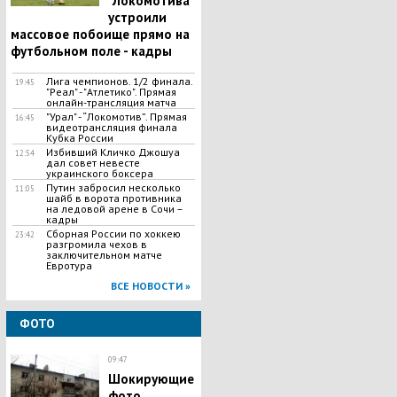
"Локомотива"
устроили
массовое побоище прямо на
футбольном поле - кадры
Лига чемпионов. 1/2 финала.
19:45
"Реал" - "Атлетико". Прямая
онлайн-трансляция матча
"Урал" - “Локомотив”. Прямая
16:45
видеотрансляция финала
Кубка России
Избивший Кличко Джошуа
12:54
дал совет невесте
украинского боксера
Путин забросил несколько
11:05
шайб в ворота противника
на ледовой арене в Сочи –
кадры
Сборная России по хоккею
23:42
разгромила чехов в
заключительном матче
Евротура
ВСЕ НОВОСТИ »
ФОТО
09:47
Шокирующие
фото