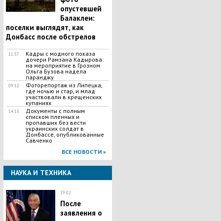
опустевшей
Балаклеи:
поселки выглядят, как
Донбасс после обстрелов
Кадры с модного показа
11:57
дочери Рамзана Кадырова:
на мероприятие в Грозном
Ольга Бузова надела
паранджу
Фоторепортаж из Липецка,
09:12
где ночью и стар, и млад
участвовали в крещенских
купаниях
Документы с полным
14:13
списком пленных и
пропавших без вести
украинских солдат в
Донбассе, опубликованные
Савченко
ВСЕ НОВОСТИ »
НАУКА И ТЕХНИКА
19:02
После
заявления о