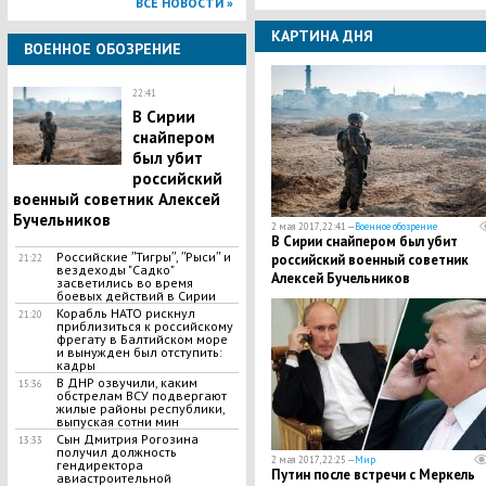
ВСЕ НОВОСТИ »
КАРТИНА ДНЯ
ВОЕННОЕ ОБОЗРЕНИЕ
22:41
В Сирии
снайпером
был убит
российский
военный советник Алексей
Бучельников
2 мая 2017, 22:41 —
Военное обозрение
В Сирии снайпером был убит
Российские ʺТигрыʺ, ʺРысиʺ и
российский военный советник
21:22
вездеходы "Садко"
Алексей Бучельников
засветились во время
боевых действий в Сирии
Корабль НАТО рискнул
21:20
приблизиться к российскому
фрегату в Балтийском море
и вынужден был отступить:
кадры
В ДНР озвучили, каким
15:36
обстрелам ВСУ подвергают
жилые районы республики,
выпуская сотни мин
Сын Дмитрия Рогозина
13:33
получил должность
2 мая 2017, 22:25 —
Мир
гендиректора
Путин после встречи с Меркель
авиастроительной