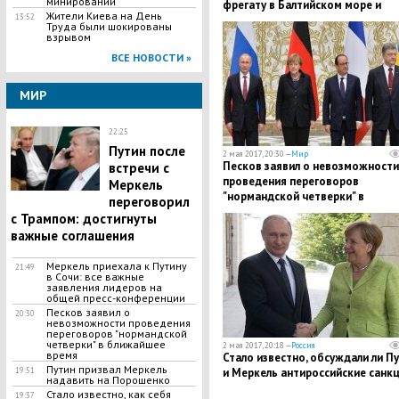
минировании
фрегату в Балтийском море и
Жители Киева на День
13:52
вынужден был отступить: кадры
Труда были шокированы
взрывом
ВСЕ НОВОСТИ »
МИР
22:25
Путин после
2 мая 2017, 20:30 —
Мир
Песков заявил о невозможности
встречи с
проведения переговоров
Меркель
"нормандской четверки" в
переговорил
ближайшее время
с Трампом: достигнуты
важные соглашения
Меркель приехала к Путину
21:49
в Сочи: все важные
заявления лидеров на
общей пресс-конференции
Песков заявил о
20:30
невозможности проведения
переговоров "нормандской
четверки" в ближайшее
2 мая 2017, 20:18 —
Россия
время
Стало известно, обсуждали ли П
Путин призвал Меркель
19:51
и Меркель антироссийские санк
надавить на Порошенко
Стало известно, как себя
19:37