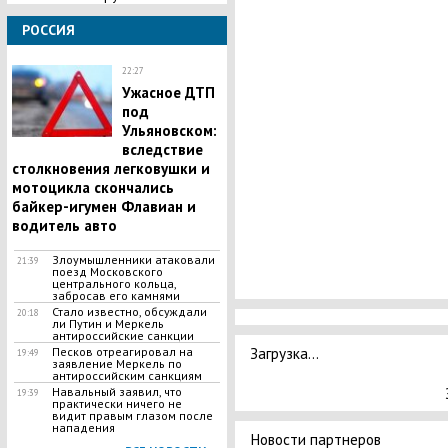
РОССИЯ
22:27
​Ужасное ДТП
под
Ульяновском:
вследствие
столкновения легковушки и
мотоцикла скончались
байкер-игумен Флавиан и
водитель авто
Злоумышленники атаковали
21:39
поезд Московского
центрального кольца,
забросав его камнями
Стало известно, обсуждали
20:18
ли Путин и Меркель
антироссийские санкции
Загрузка...
Песков отреагировал на
19:49
заявление Меркель по
антироссийским санкциям
Навальный заявил, что
19:39
практически ничего не
видит правым глазом после
нападения
Новости партнеров