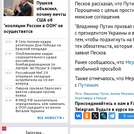
Пушков
Песков рассказал, что Пут
объяснил,
Порошенко с целью прост
почему мечты
минские соглашения.
США об
"изоляции России в ООН" не
"Владимир Путин призвал 
осуществятся
с президентом Украины и 
тем, чтобы подвигнуть на
В Сеть попали кадры
22:51
репетиции Дня Победы на
тех обязательств, которые 
Красной площади
заявил Песков.
Опубликованы кадры
07:00
сокрушительного удара
российских
Ранее сообщалось, что
Мер
бомбардировщиков по
лагерю "ан-Нусры" в Сирии
необычной просьбой.
Российский МиГ-29
14:55
опережал западные
Также отмечалось, что Мер
истребители на 10 лет
вперед
с
Путиным
.
Лавров призвал Евросоюз
14:24
ввести санкции против
Теги:
,
Владимир Путин
Ангела Меркель
Киева
Переговоры в Минске
В МИД РФ окончательно
19:44
Присоединяйтесь к нам в Fa
определились, кем заменить
в ООН ушедшего из жизни
Telegram. Будьте в курсе п
Виталия Чуркина
В зак
ВСЕ НОВОСТИ »
Загрузка...