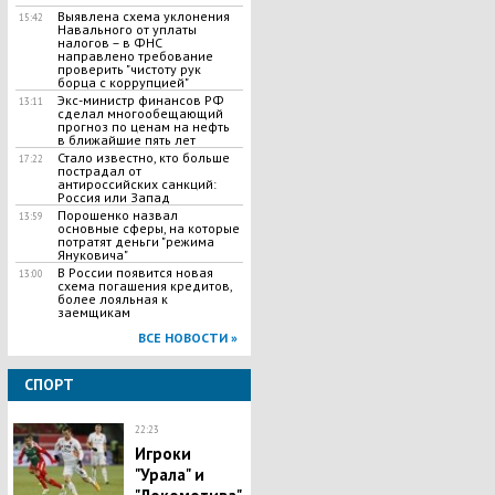
Выявлена схема уклонения
15:42
Навального от уплаты
налогов – в ФНС
направлено требование
проверить "чистоту рук
борца с коррупцией"
Экс-министр финансов РФ
13:11
сделал многообещающий
прогноз по ценам на нефть
в ближайшие пять лет
Стало известно, кто больше
17:22
пострадал от
антироссийских санкций:
Россия или Запад
Порошенко назвал
13:59
основные сферы, на которые
потратят деньги "режима
Януковича"
В России появится новая
13:00
схема погашения кредитов,
более лояльная к
заемщикам
ВСЕ НОВОСТИ »
СПОРТ
22:23
Игроки
"Урала" и