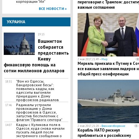
корпорации "Ил"
переговорил с Трампом: достигн
важные соглашения
ВСЕ НОВОСТИ »
УКРАИНА
19:15
Вашингтон
собирается
предоставить
Киеву
2 мая 2017, 21:49 —
Мир
Меркель приехала к Путину в Соч
финансовую помощь на
все важные заявления лидеров н
сотни миллионов долларов
общей пресс-конференции
"Вон из Одессы,
18:31
бандеровские бесы":
появились кадры, как
одесситы выгоняли
пришедших к Дому
профсоюзов радикалов
Радикалы устроили
17:46
провокацию у Дома
профсоюзов в Одессе,
запустив беспилотник с
флагом "Правого сектора"
Кадры с Куликова поля в
14:07
2 мая 2017, 21:20 —
Военное обозрение
Одессе, куда снова начали
Корабль НАТО рискнул
пускать людей после
приблизиться к российскому
экстренного сообщения о