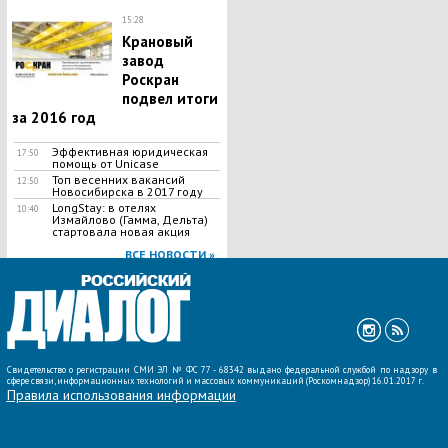
15:28
Крановый
завод
Роскран
подвел итоги
за 2016 год
Эффективная юридическая
17:50
помощь от Unicase
Топ весенних вакансий
12:50
Новосибирска в 2017 году
LongStay: в отелях
10:40
Измайлово (Гамма, Дельта)
стартовала новая акция
ВСЕ НОВОСТИ »
Свидетельство о регистрации СМИ ЭЛ № ФС 77 - 68342 выдано федеральной службой по надзору в
сфере связи, информационных технологий и массовых коммуникаций (Роскомнадзор) 16.01.2017 г.
Правила использования информации