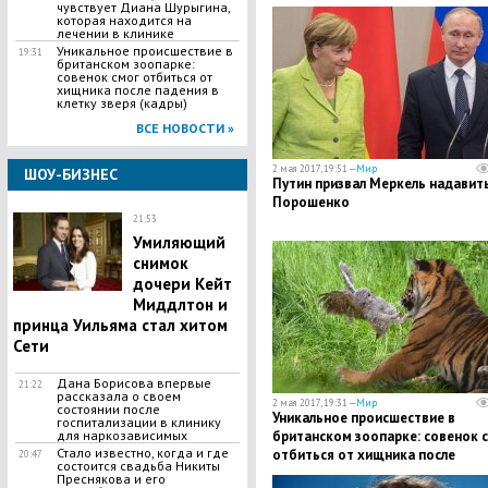
чувствует Диана Шурыгина,
которая находится на
лечении в клинике
Уникальное происшествие в
19:31
британском зоопарке:
совенок смог отбиться от
хищника после падения в
клетку зверя (кадры)
ВСЕ НОВОСТИ »
2 мая 2017, 19:51 —
Мир
ШОУ-БИЗНЕС
Путин призвал Меркель надавить
Порошенко
21:53
Умиляющий
снимок
дочери Кейт
Миддлтон и
принца Уильяма стал хитом
Сети
Дана Борисова впервые
21:22
рассказала о своем
2 мая 2017, 19:31 —
Мир
состоянии после
Уникальное происшествие в
госпитализации в клинику
для наркозависимых
британском зоопарке: совенок 
Стало известно, когда и где
отбиться от хищника после
20:47
состоится свадьба Никиты
падения в клетку зверя (кадры)
Преснякова и его