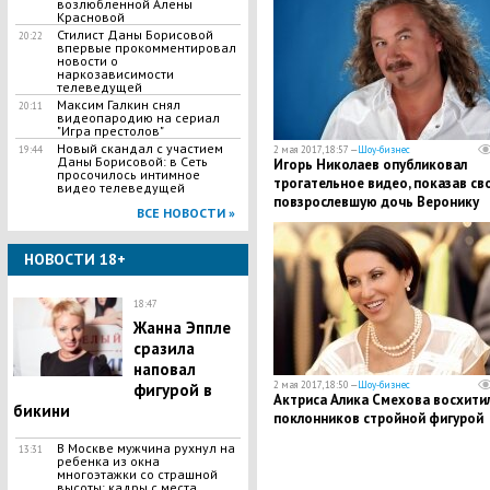
возлюбленной Алены
Красновой
Стилист Даны Борисовой
20:22
впервые прокомментировал
новости о
наркозависимости
телеведущей
Максим Галкин снял
20:11
видеопародию на сериал
"Игра престолов"
Новый скандал с участием
19:44
2 мая 2017, 18:57 —
Шоу-бизнес
Даны Борисовой: в Сеть
Игорь Николаев опубликовал
просочилось интимное
трогательное видео, показав св
видео телеведущей
повзрослевшую дочь Веронику
ВСЕ НОВОСТИ »
НОВОСТИ 18+
18:47
Жанна Эппле
сразила
наповал
2 мая 2017, 18:50 —
Шоу-бизнес
фигурой в
Актриса Алика Смехова восхити
бикини
поклонников стройной фигурой
В Москве мужчина рухнул на
13:31
ребенка из окна
многоэтажки со страшной
высоты: кадры с места