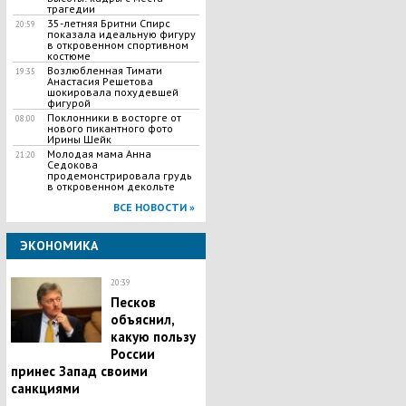
трагедии
35-летняя Бритни Спирс
20:59
показала идеальную фигуру
в откровенном спортивном
костюме
Возлюбленная Тимати
19:35
Анастасия Решетова
шокировала похудевшей
фигурой
Поклонники в восторге от
08:00
нового пикантного фото
Ирины Шейк
Молодая мама Анна
21:20
Седокова
продемонстрировала грудь
в откровенном декольте
ВСЕ НОВОСТИ »
ЭКОНОМИКА
20:39
Песков
объяснил,
какую пользу
России
принес Запад своими
санкциями