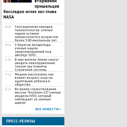
вторжении
пришельцев
бесследно исчез экс-глава
NASA
Сенсационная находка
18:53
палеонтологов: ученые
нашли останки
членистоногого возрастом
более 500 миллионов лет
У берегов Антарктиды
18:14
ученые нашли
замаскированный под
айсберг НЛО
В мае жители Земли смогут
17:50
увидеть невооруженным
глазом три планеты
Солнечной системы
Медики рассказали, как
17:12
влияет возраст отца на
адаптацию ребенка в
обществе
Во время странствования
16:55
миссии ʺАполлон-10ʺ ученые
увидели НЛО, который
наблюдает за земным
шаром
ВСЕ НОВОСТИ »
ПРЕСС-РЕЛИЗЫ