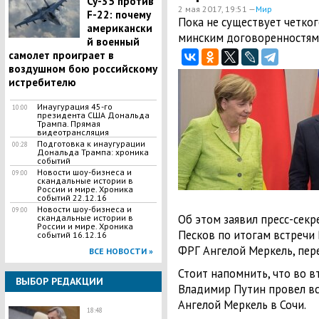
Су-35 против
2 мая 2017, 19:51 —
Мир
F-22: почему
Пока не существует четког
американски
минским договоренностям
й военный
самолет проиграет в
воздушном бою российскому
истребителю
Инаугурация 45-го
10:00
президента США Дональда
Трампа. Прямая
видеотрансляция
Подготовка к инаугурации
00:28
Дональда Трампа: хроника
событий
Новости шоу-бизнеса и
09:00
скандальные истории в
России и мире. Хроника
событий 22.12.16
Новости шоу-бизнеса и
09:00
Об этом заявил пресс-сек
скандальные истории в
России и мире. Хроника
Песков по итогам встречи
событий 16.12.16
ФРГ Ангелой Меркель, пере
ВСЕ НОВОСТИ »
Стоит напомнить, что во 
ВЫБОР РЕДАКЦИИ
Владимир Путин провел вс
Ангелой Меркель в Сочи.
18:48