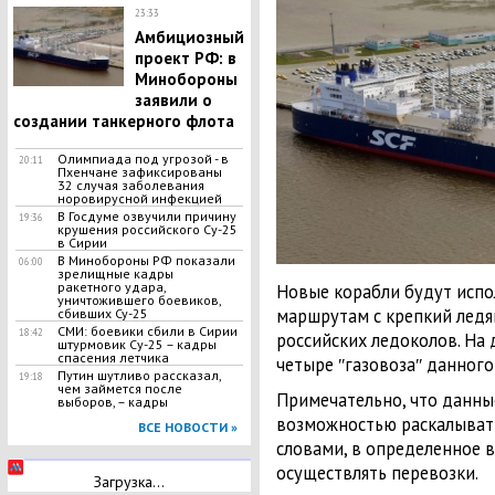
23:33
Амбициозный
проект РФ: в
Минобороны
заявили о
создании танкерного флота
Олимпиада под угрозой - в
20:11
Пхенчане зафиксированы
32 случая заболевания
норовирусной инфекцией
В Госдуме озвучили причину
19:36
крушения российского Су-25
в Сирии
B Mинобopoны РФ показали
06:00
зрелищные кадры
ракетного удара,
Новые корабли будут испо
уничтожившего боевиков,
маршрутам с крепкий лед
сбивших Cy-25
СМИ: боевики сбили в Сирии
18:42
российских ледоколов. На
штурмовик Су-25 – кадры
спасения летчика
четыре ʺгазовозаʺ данного 
Путин шутливо рассказал,
19:18
чем займется после
Примечательно, что данны
выборов, – кадры
возможностью раскалывать
ВСЕ НОВОСТИ »
словами, в определенное в
осуществлять перевозки.
Загрузка...