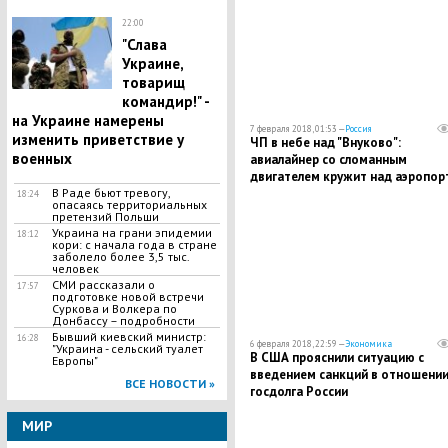
22:00
"Слава
Украине,
товарищ
командир!" -
на Украине намерены
7 февраля 2018, 01:53 —
Россия
изменить приветствие у
ЧП в небе над "Внуково":
военных
авиалайнер со сломанным
двигателем кружит над аэропор
- подробности
В Раде бьют тревогу,
18:24
опасаясь территориальных
претензий Польши
Украина на грани эпидемии
18:12
кори: с начала года в стране
заболело более 3,5 тыс.
человек
СМИ рассказали о
17:57
подготовке новой встречи
Суркова и Волкера по
Донбассу – подробности
Бывший киевский министр:
16:28
6 февраля 2018, 22:59 —
Экономика
"Украина - сельский туалет
В США прояснили ситуацию с
Европы"
введением санкций в отношени
ВСЕ НОВОСТИ »
госдолга России
МИР