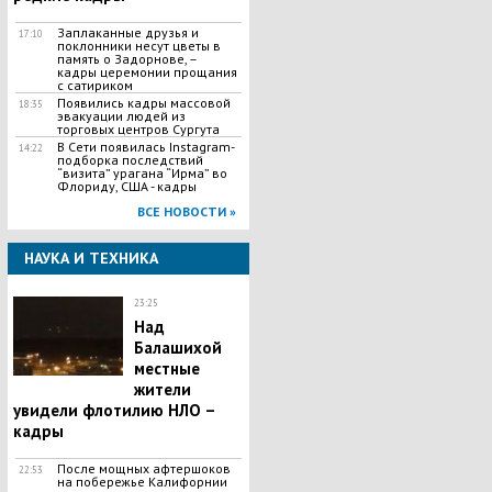
Заплаканные друзья и
17:10
поклонники несут цветы в
память о Задорнове, –
кадры церемонии прощания
с сатириком
Появились кадры массовой
18:35
эвакуации людей из
торговых центров Сургута
В Сети появилась Іnstagram-
14:22
подборка последствий
“визита” урагана “Ирма” во
Флориду, США - кадры
ВСЕ НОВОСТИ »
НАУКА И ТЕХНИКА
23:25
Над
Балашихой
местные
жители
увидели флотилию НЛО –
кадры
После мощных афтершоков
22:53
на побережье Калифорнии