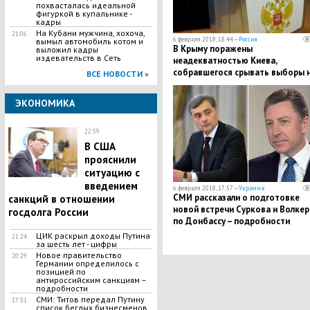
похвасталась идеальной
фигуркой в купальнике -
кадры
​На Кубани мужчина, хохоча,
21:06
6 февраля 2018, 18:44 —
Россия
вымыл автомобиль котом и
В Крыму поражены
выложил кадры
издевательств в Сеть
неадекватностью Киева,
собравшегося срывать выборы 
ВСЕ НОВОСТИ »
полуострове
ЭКОНОМИКА
22:59
В США
прояснили
ситуацию с
введением
6 февраля 2018, 17:57 —
Украина
СМИ рассказали о подготовке
санкций в отношении
новой встречи Суркова и Волкер
госдолга России
по Донбассу – подробности
ЦИК раскрыл доходы Путина
21:24
за шесть лет - цифры
Новое правительство
20:29
Германии определилось с
позицией по
антироссийским санкциям –
подробности
СМИ: Титов передал Путину
17:31
список беглых бизнесменов,