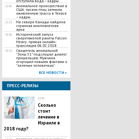
отступила вода – кадры
Аномальное происшествие в
22:06
США: тысячи птиц затмили
оживленную трассу в Техасе
– кадры
На севере Канады найдена
21:53
странная инопланетная
арка
Исторический запуск
20:30
сверхтяжелой ракеты Falcon
Heavy: прямая онлайн-
трансляция 06.02.2018
Свидетель аномальной
19:19
"Зоны 51" подслушал диалог
пришельцев. Мужчина
огорошил новыми фактами о
"зеленых человечках"
ВСЕ НОВОСТИ »
ПРЕСС-РЕЛИЗЫ
19:42
Сколько
стоит
лечение в
Израиле в
2018 году?