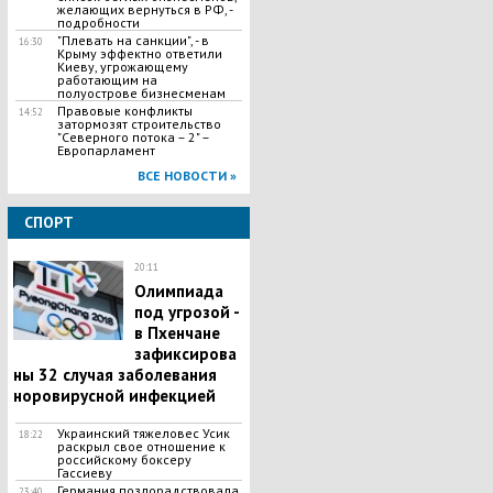
желающих вернуться в РФ, -
подробности
"Плевать на санкции", - в
16:30
Крыму эффектно ответили
Киеву, угрожающему
работающим на
полуострове бизнесменам
Правовые конфликты
14:52
затормозят строительство
"Северного потока – 2" –
Европарламент
ВСЕ НОВОСТИ »
СПОРТ
20:11
Олимпиада
под угрозой -
в Пхенчане
зафиксирова
ны 32 случая заболевания
норовирусной инфекцией
Украинский тяжеловес Усик
18:22
раскрыл свое отношение к
российскому боксеру
Гассиеву
Германия позлорадствовала
23:40