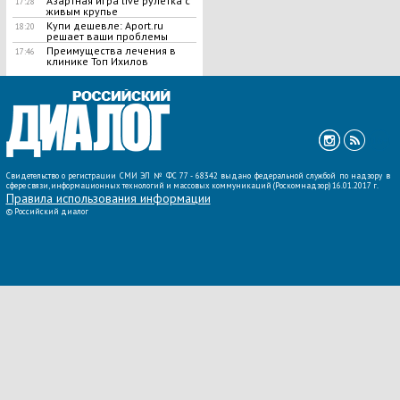
Азартная игра live рулетка с
17:28
живым крупье
Купи дешевле: Aport.ru
18:20
решает ваши проблемы
Преимущества лечения в
17:46
клинике Топ Ихилов
ВСЕ НОВОСТИ »
Свидетельство о регистрации СМИ ЭЛ № ФС 77 - 68342 выдано федеральной службой по надзору в
сфере связи, информационных технологий и массовых коммуникаций (Роскомнадзор) 16.01.2017 г.
Правила использования информации
©
Российский диалог