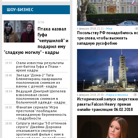
ШОУ-БИЗНЕС
22:16
Птаха назвал
6 февраля 2018, 21:11 —
Мир
Посольству РФ понадобилось вс
Гуфа
три слова, чтобы высмеять
"чепушилой" и
западную русофобию
подарил ему
"сладкую могилу" - кадры
Стали известны результаты
19:59
рэп-баттла Гуфа и Птахи –
яркие кадры
Звезда "Дома-2" Тата
18:48
Блюменкранц ошарашила
поклонников снимком из
ванны с дочкой - кадры
Ведущий Дмитрий Шепелев
18:34
взволновал своих
6 февраля 2018, 20:30 —
Наука и техника
поклонников снимком в
Исторический запуск сверхтяже
больничной одежде - кадры
ракеты Falcon Heavy: прямая
Фанатам сериала "Игра
18:30
онлайн-трансляция 06.02.2018
престолов" пообещали
неожиданную беременность
- подробности
Супруга звезды "50 оттенков
18:08
серого" Джейми Дорнана
отказывается смотреть
эротический фильм с ним в
главной роли - подробности