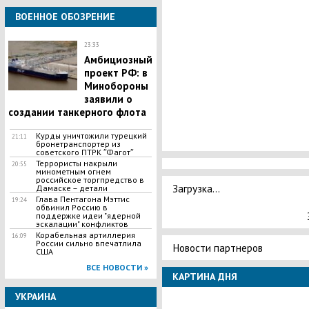
ВОЕННОЕ ОБОЗРЕНИЕ
23:33
Амбициозный
проект РФ: в
Минобороны
заявили о
создании танкерного флота
Курды уничтожили турецкий
21:11
бронетранспортер из
советского ПТРК ʺФаготʺ
Террористы накрыли
20:55
минометным огнем
российское торгпредство в
Загрузка...
Дамаске – детали
Глава Пентагона Мэттис
19:24
обвинил Россию в
поддержке идеи "ядерной
эскалации" конфликтов
Корабельная артиллерия
16:09
России сильно впечатлила
Новости партнеров
США
ВСЕ НОВОСТИ »
КАРТИНА ДНЯ
УКРАИНА