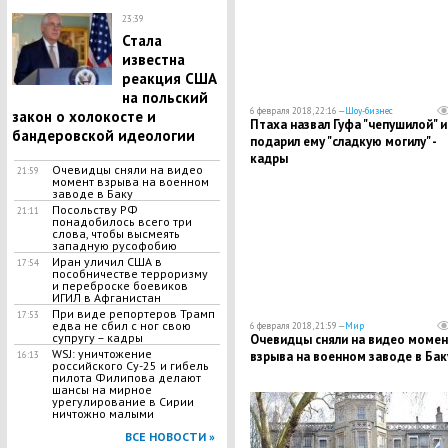
23:39
Стала
известна
реакция США
на польский
6 февраля 2018, 22:16 —
Шоу-бизнес
закон о холокосте и
Птаха назвал Гуфа "чепушилой" и
бандеровской идеологии
подарил ему "сладкую могилу" -
кадры
Очевидцы сняли на видео
21:59
момент взрыва на военном
заводе в Баку
Посольству РФ
21:11
понадобилось всего три
слова, чтобы высмеять
западную русофобию
​Иран уличил США в
17:54
пособничестве терроризму
и переброске боевиков
ИГИЛ в Афганистан
При виде репортеров Трамп
17:53
едва не сбил с ног свою
6 февраля 2018, 21:59 —
Мир
супругу – кадры
Очевидцы сняли на видео момен
WSJ: уничтожение
взрыва на военном заводе в Бак
16:13
российского Су-25 и гибель
пилота Филипова делают
шансы на мирное
урегулирование в Сирии
ничтожно малыми
ВСЕ НОВОСТИ »