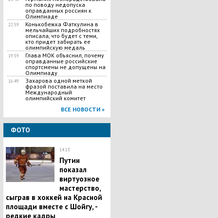
по поводу недопуска
оправданных россиян к
Олимпиаде
Конькобежка Фаткулина в
22:59
мельчайших подробностях
описала, что будет с теми,
кто придет забирать ее
олимпийскую медаль
Глава МОК объяснил, почему
19:59
оправданные российские
спортсмены не допущены на
Олимпиаду
Захарова одной меткой
16:49
фразой поставила на место
Международный
олимпийский комитет
ВСЕ НОВОСТИ »
ФОТО
14:13
Путин
показал
виртуозное
мастерство,
сыграв в хоккей на Красной
площади вместе с Шойгу, -
редкие кадры