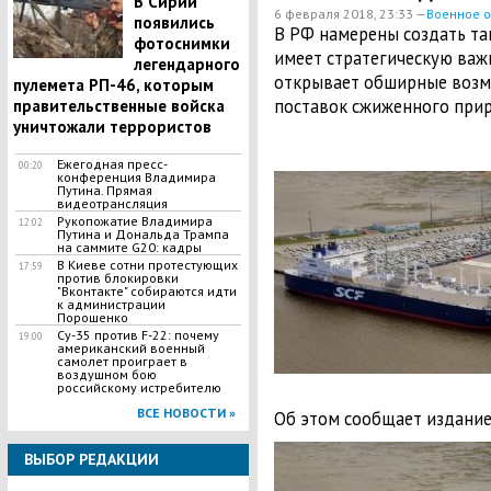
В Сирии
6 февраля 2018, 23:33 —
Военное 
появились
В РФ намерены создать та
фотоснимки
имеет стратегическую важн
легендарного
открывает обширные возм
пулемета РП-46, которым
поставок сжиженного прир
правительственные войска
уничтожали террористов
Ежегодная пресс-
00:20
конференция Владимира
Путина. Прямая
видеотрансляция
Рукопожатие Владимира
12:02
Путина и Дональда Трампа
на саммите G20: кадры
В Киеве сотни протестующих
17:59
против блокировки
"Вконтакте" собираются идти
к администрации
Порошенко
Су-35 против F-22: почему
19:00
американский военный
самолет проиграет в
воздушном бою
российскому истребителю
ВСЕ НОВОСТИ »
Об этом сообщает издание
ВЫБОР РЕДАКЦИИ