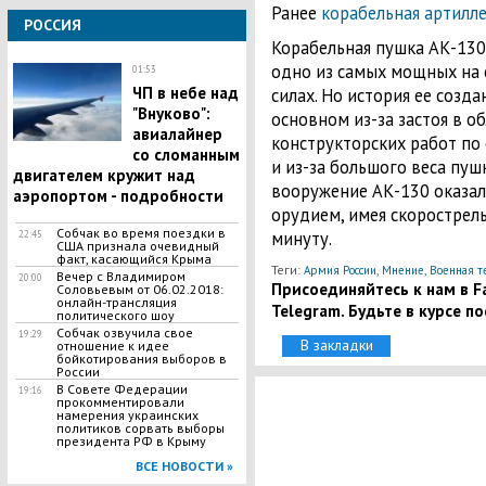
Ранее
корабельная артилле
РОССИЯ
Корабельная пушка АК-130
одно из самых мощных на 
01:53
ЧП в небе над
силах. Но история ее созда
"Внуково":
основном из-за застоя в о
авиалайнер
конструкторских работ по
со сломанным
и из-за большого веса пушк
двигателем кружит над
вооружение АК-130 оказа
аэропортом - подробности
орудием, имея скорострель
Собчак во время поездки в
минуту.
22:45
США признала очевидный
факт, касающийся Крыма
Теги:
,
,
Армия России
Мнение
Военная т
Вечер с Владимиром
20:00
Присоединяйтесь к нам в Fa
Соловьевым от 06.02.2018:
онлайн-трансляция
Telegram. Будьте в курсе п
политического шоу
Собчак озвучила свое
19:29
В закладки
отношение к идее
бойкотирования выборов в
России
В Совете Федерации
19:16
прокомментировали
намерения украинских
политиков сорвать выборы
президента РФ в Крыму
ВСЕ НОВОСТИ »