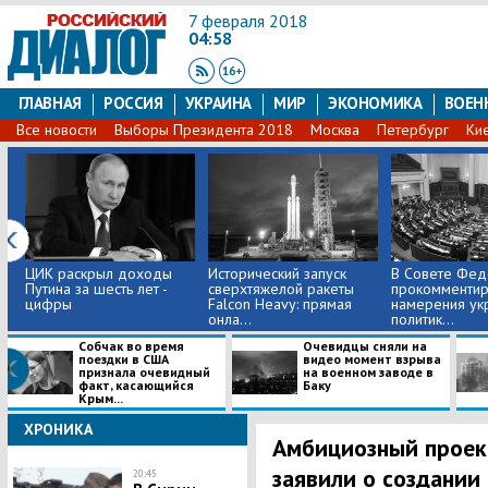
7 февраля 2018
04:58
ГЛАВНАЯ
РОССИЯ
УКРАИНА
МИР
ЭКОНОМИКА
ВОЕН
Все новости
Выборы Президента 2018
Москва
Петербург
Ки
ЦИК раскрыл доходы
Исторический запуск
В Совете Фед
Путина за шесть лет -
сверхтяжелой ракеты
прокомментир
цифры
Falcon Heavy: прямая
намерения ук
онла...
политик...
Собчак во время
Очевидцы сняли на
поездки в США
видео момент взрыва
признала очевидный
на военном заводе в
факт, касающийся
Баку
Крым...
ХРОНИКА
Амбициозный проек
заявили о создании
20:45