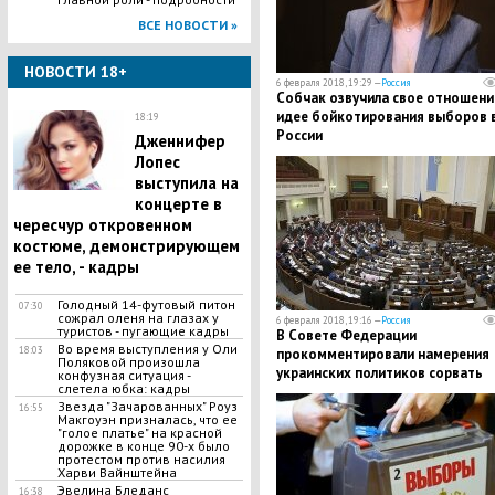
ВСЕ НОВОСТИ »
НОВОСТИ 18+
6 февраля 2018, 19:29 —
Россия
Собчак озвучила свое отношени
идее бойкотирования выборов 
18:19
России
Дженнифер
Лопес
выступила на
концерте в
чересчур откровенном
костюме, демонстрирующем
ее тело, - кадры
Голодный 14-футовый питон
07:30
сожрал оленя на глазах у
6 февраля 2018, 19:16 —
Россия
туристов - пугающие кадры
В Совете Федерации
Во время выступления у Оли
18:03
прокомментировали намерения
Поляковой произошла
украинских политиков сорвать
конфузная ситуация -
слетела юбка: кадры
выборы президента РФ в Крыму
Звезда "Зачарованных" Роуз
16:55
Макгоуэн призналась, что ее
"голое платье" на красной
дорожке в конце 90-х было
протестом против насилия
Харви Вайнштейна
Эвелина Бледанс
16:38