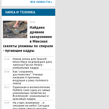
ВСЕ НОВОСТИ »
НАУКА И ТЕХНИКА
22:45
Найдено
древнее
захоронение
в Мексике:
скелеты уложены по спирали
- пугающие кадры
Новая эпоха для SpaceX:
22:18
Илон Маск подтвердил дату
запуска Falcon Heavy -
уникальные кадры
Как "сохранить
20:38
достоинство": Ученые
назвали 4 причины,
ведущие к раку полового
члена
Одинокая и великолепная:
20:12
Hubble снял одну из самых
уникальных галактик во
Вселенной - уникальные и
красивые кадры
На старт, внимание... и
19:39
смотрим на небо! Сегодня
россияне смогут увидеть