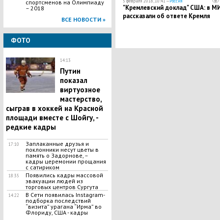
5 февраля 2018, 10:41 —
Россия
спортсменов на Олимпиаду
"Кремлевский доклад" США: в М
– 2018
рассказали об ответе Кремля
ВСЕ НОВОСТИ »
ФОТО
14:13
Путин
показал
виртуозное
мастерство,
сыграв в хоккей на Красной
площади вместе с Шойгу, -
редкие кадры
Заплаканные друзья и
17:10
поклонники несут цветы в
память о Задорнове, –
кадры церемонии прощания
с сатириком
Появились кадры массовой
18:35
эвакуации людей из
торговых центров Сургута
В Сети появилась Іnstagram-
14:22
подборка последствий
“визита” урагана “Ирма” во
Флориду, США - кадры