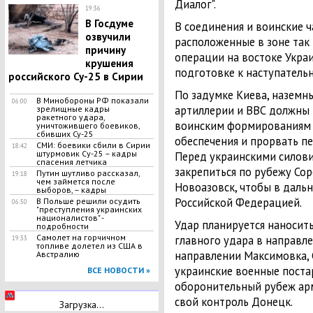
Диалог".
19:36
В Госдуме
В соединения и воинские ч
озвучили
расположенные в зоне так
причину
операции на востоке Укра
крушения
подготовке к наступатель
российского Су-25 в Сирии
По задумке Киева, наземн
B Mинобopoны РФ показали
06:00
артиллерии и ВВС должны 
зрелищные кадры
ракетного удара,
воинским формированиям 
уничтожившего боевиков,
сбивших Cy-25
обеспечения и прорвать п
СМИ: боевики сбили в Сирии
18:42
штурмовик Су-25 – кадры
Перед украинскими силови
спасения летчика
закрепиться по рубежу Со
Путин шутливо рассказал,
19:18
чем займется после
Новоазовск, чтобы в даль
выборов, – кадры
Российской Федерацией.
В Польше решили осудить
06:50
"преступления украинских
националистов" -
Удар планируется наносить
подробности
Самолет на горчичном
главного удара в направле
19:33
топливе долетел из США в
направлении Максимовка, 
Австралию
украинские военные поста
ВСЕ НОВОСТИ »
оборонительный рубеж арм
свой контроль Донецк.
Загрузка...