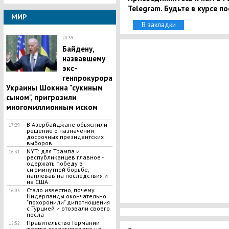
Telegram. Будьте в курсе п
МИР
В закладки
20:59
Байдену,
назвавшему
экс-
генпрокурора
Украины Шокина "сукиным
сыном", пригрозили
многомиллионным иском
В Азербайджане объяснили
17:29
решение о назначении
досрочных президентских
выборов
NYT: для Трампа и
16:31
республиканцев главное -
одержать победу в
сиюминутной борьбе,
наплевав на последствия и
на США
​Стало известно, почему
16:05
Нидерланды окончательно
"похоронили" дипотношения
с Турцией и отозвали своего
посла
​Правительство Германии
15:52
жестко отреагировало на