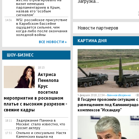
Загрузка...
визит немецких
парламентариев в Крым,
назвав его "особым
сигналом"
WSJ: российское присутствие
14:36
в Карибском бассейне
Новости партнеров
ощущается сильнее, чем
когда-либо после окончания
холодной войны
КАРТИНА ДНЯ
ВСЕ НОВОСТИ »
ШОУ-БИЗНЕС
18:13
Актриса
Пенелопа
Крус
посетила
5 февраля 2018, 22:34 —
Военное обозрение
мероприятие в роскошном
В Госдуме прояснили ситуацию с
платье с высоким разрезом -
размещением под Калининград
свежие кадры
комплексов "Искандер"
Задержание Панина в
18:11
Москве: стало известно, что
грозит актеру
Стильно и сексуально: Настя
17:51
Каменских вышла на