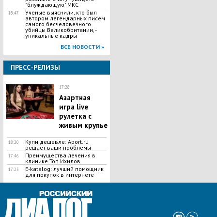
"блуждающую" МКС
Ученые выяснили, кто был
18:47
автором легендарных писем
самого бесчеловечного
убийцы Великобритании, -
уникальные кадры
ВСЕ НОВОСТИ »
ПРЕСС-РЕЛИЗЫ
17:28
Азартная
игра live
рулетка с
живым крупье
Купи дешевле: Aport.ru
18:20
решает ваши проблемы
Преимущества лечения в
17:46
клинике Топ Ихилов
E-katalog: лучший помощник
17:25
для покупок в интернете
ВСЕ НОВОСТИ »