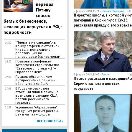
передал
Путину
5 февраля 2018, 15:21 —
Военное обозрение
Директор школы, в которой учи
список
погибший в Сирии пилот Су-25,
беглых бизнесменов,
рассказала правду о его характе
желающих вернуться в РФ, -
подробности
"Плевать на санкции", - в
16:30
Крыму эффектно ответили
Киеву, угрожающему
работающим на
полуострове бизнесменам
Правовые конфликты
14:52
затормозят строительство
"Северного потока – 2" –
Европарламент
5 февраля 2018, 15:00 —
Россия
Пушков объяснил, чем
09:27
Песков рассказал о находящейс
антироссийкие санкции
Сирии опасности для всех
обернутся для США
государств
В Госдуме раскрыли
23:03
ответный план Москвы на
возможные санкции США
против российского
госдолга
Украинцев "обрадовали"
22:38
грядущим резким ростом
цены на газ – цифры
ВСЕ НОВОСТИ »