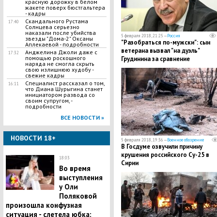
красную дорожку в белом
жакете поверх бюстгальтера
- кадры
Скандального Рустама
17:40
Солнцева серьезно
наказали после убийства
5 февраля 2018, 21:25 —
Россия
звезды "Дома-2" Оксаны
"Разобраться по-мужски": сын
Аплекаевой - подробности
ветерана вызвал "на дуэль"
Анджелина Джоли даже с
17:32
помощью роскошного
Грудинина за сравнение
наряда не смогла скрыть
фронтовиков со "стадом барано
свою излишнюю худобу -
свежие кадры
Специалист рассказал о том,
16:11
что Диана Шурыгина станет
инициатором развода со
своим супругом, -
подробности
ВСЕ НОВОСТИ »
НОВОСТИ 18+
5 февраля 2018, 19:36 —
Военное обозрение
В Госдуме озвучили причину
крушения российского Су-25 в
18:03
Сирии
Во время
выступления
у Оли
Поляковой
произошла конфузная
ситуация - слетела юбка: