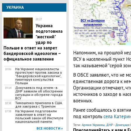
УКРАИНА
20:27
Украина
подготовила
"жесткий"
удар по
Польше в ответ на запрет
Напомним, на прошлой нед
бандеровской идеологии –
ВСУ в населенный пункт Н
официальное заявление
так называемой "серой зон
На Украине националисты
20:06
протестуют против закона о
В ОБСЕ заявляют, что не мо
"бандеровской идеологии",
пикетируя консульства
единственная дорога к не
Польши
Организации отмечают, ч
Докучаевск под огнем - в
19:14
ДНР заявили об обострении
источников о заходе в нас
ситуации и обстреле города
ВСУ
военных.
Тимошенко приехала в США
18:38
для завтрака с Трампом
Ранее сообщалось о взяти
На Украине подготовили
17:58
заявление в ответ на
под контроль
села Катери
польский закон об Институте
национальной памяти
Теги:
,
Армия Украины
ДНР - Донецкая 
ВСЕ НОВОСТИ »
Присоединяйтесь к нам в Fa