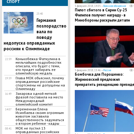
СПОРТ
5 февраля 2018, 14:05 —
Военное обозрение
Пилот сбитого в Сирии Су-25
23:40
Филипов получит награду - в
Германия
Минобороны раскрыли детали
позлорадство
вала по
поводу
недопуска оправданных
россиян к Олимпиаде
Конькобежка Фаткулина в
22:59
мельчайших подробностях
описала, что будет с теми,
кто придет забирать ее
5 февраля 2018, 13:46 —
Россия
олимпийскую медаль
Бомбочка для Порошенко:
Глава МОК объяснил, почему
19:59
Жириновский предложил
оправданные российские
превратить резиденцию презид
спортсмены не допущены на
Олимпиаду
Украины в радиоактивный котло
Захарова одной меткой
– кадры
16:49
фразой поставила на место
Международный
олимпийский комитет
Беременная Елена
14:07
Исинбаева своим огромным
животом заставила
общественность задуматься
о втором ребенке - кадры
МОК не пустил 13
08:41
оправданных российских