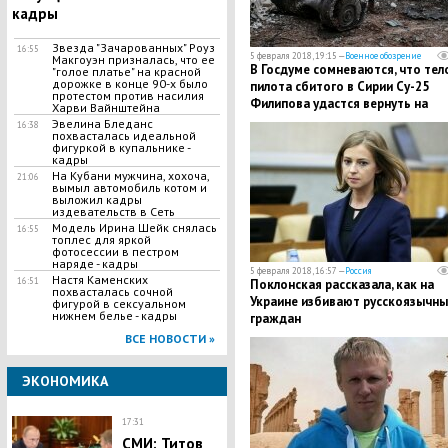
кадры
Звезда "Зачарованных" Роуз
16:55
5 февраля 2018, 19:15 —
Военное обозрение
Макгоуэн призналась, что ее
В Госдуме сомневаются, что тел
"голое платье" на красной
дорожке в конце 90-х было
пилота сбитого в Сирии Су-25
протестом против насилия
Филипова удастся вернуть на
Харви Вайнштейна
родину, – подробности
Эвелина Бледанс
16:38
похвасталась идеальной
фигуркой в купальнике -
кадры
​На Кубани мужчина, хохоча,
21:06
вымыл автомобиль котом и
выложил кадры
издевательств в Сеть
Модель Ирина Шейк снялась
16:55
топлес для яркой
фотосессии в пестром
наряде - кадры
5 февраля 2018, 16:57 —
Россия
Настя Каменских
16:51
Поклонская рассказала, как на
похвасталась сочной
Украине избивают русскоязычны
фигурой в сексуальном
нижнем белье - кадры
граждан
ВСЕ НОВОСТИ »
ЭКОНОМИКА
17:31
СМИ: Титов