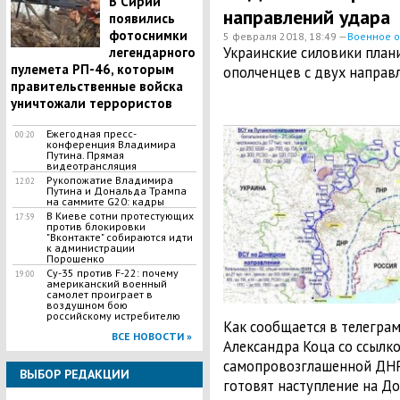
В Сирии
направлений удара
появились
фотоснимки
5 февраля 2018, 18:49 —
Военное 
Украинские силовики план
легендарного
пулемета РП-46, которым
ополченцев с двух направ
правительственные войска
уничтожали террористов
Ежегодная пресс-
00:20
конференция Владимира
Путина. Прямая
видеотрансляция
Рукопожатие Владимира
12:02
Путина и Дональда Трампа
на саммите G20: кадры
В Киеве сотни протестующих
17:59
против блокировки
"Вконтакте" собираются идти
к администрации
Порошенко
Су-35 против F-22: почему
19:00
американский военный
самолет проиграет в
воздушном бою
российскому истребителю
Как сообщается в телегра
ВСЕ НОВОСТИ »
Александра Коца со ссылк
самопровозглашенной ДНР
ВЫБОР РЕДАКЦИИ
готовят наступление на До