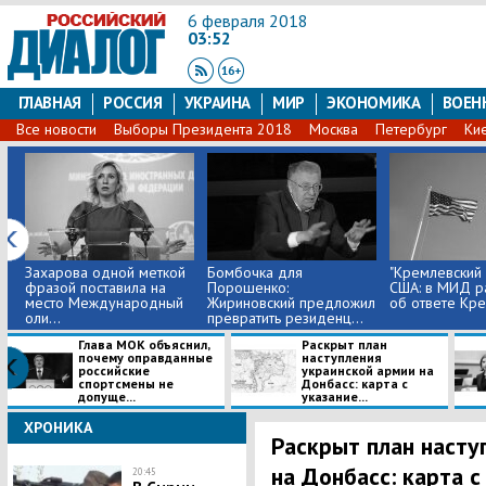
6 февраля 2018
03:52
ГЛАВНАЯ
РОССИЯ
УКРАИНА
МИР
ЭКОНОМИКА
ВОЕН
Все новости
Выборы Президента 2018
Москва
Петербург
Ки
Захарова одной меткой
Бомбочка для
"Кремлевский
фразой поставила на
Порошенко:
США: в МИД р
место Международный
Жириновский предложил
об ответе Кр
оли...
превратить резиденц...
Глава МОК объяснил,
Раскрыт план
почему оправданные
наступления
российские
украинской армии на
спортсмены не
Донбасс: карта с
допуще...
указание...
ХРОНИКА
Раскрыт план насту
на Донбасс: карта 
20:45