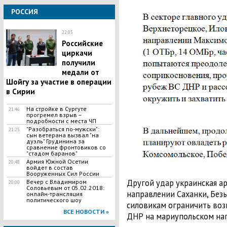
РОССИЯ
22:05
Российские
циркачи
получили
медали от
Шойгу за участие в операции
в Сирии
На стройке в Сургуте
21:46
прогремел взрыв –
подробности с места ЧП
"Разобраться по-мужски":
21:25
сын ветерана вызвал "на
дуэль" Грудинина за
сравнение фронтовиков со
"стадом баранов"
Армия Южной Осетии
20:48
войдет в состав
Вооруженных Сил России
Другой удар украинская а
Вечер с Владимиром
20:00
Соловьевым от 05.02.2018:
направлении Саханки, Без
онлайн-трансляция
политического шоу
силовикам ограничить во
ВСЕ НОВОСТИ »
ДНР на мариупольском на