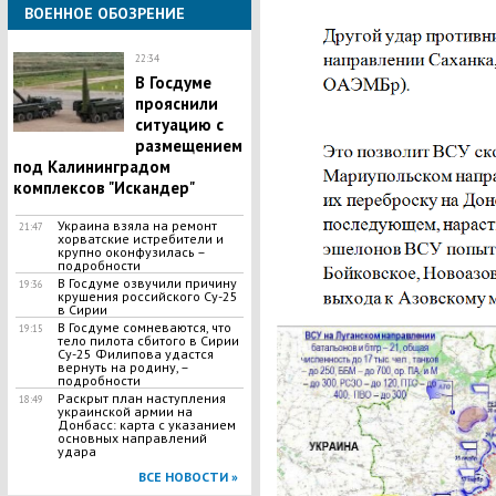
ВОЕННОЕ ОБОЗРЕНИЕ
22:34
В Госдуме
прояснили
ситуацию с
размещением
под Калининградом
комплексов "Искандер"
Украина взяла на ремонт
21:47
хорватские истребители и
крупно оконфузилась –
подробности
В Госдуме озвучили причину
19:36
крушения российского Су-25
в Сирии
В Госдуме сомневаются, что
19:15
тело пилота сбитого в Сирии
Су-25 Филипова удастся
вернуть на родину, –
подробности
Раскрыт план наступления
18:49
украинской армии на
Донбасс: карта с указанием
основных направлений
удара
ВСЕ НОВОСТИ »