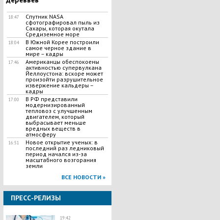
Спутник NASA
18:47
сфотографировал пыль из
Сахары, которая окутала
Средиземное море
В Южной Корее построили
18:04
самое черное здание в
мире – кадры
Американцы обеспокоены
17:46
активностью супервулкана
Йеллоустона: вскоре может
произойти разрушительное
извержение кальдеры –
кадры
В РФ представили
17:00
модернизированный
тепловоз с улучшенным
двигателем, который
выбрасывает меньше
вредных веществ в
атмосферу
Новое открытие ученых: в
16:51
последний раз ледниковый
период начался из-за
масштабного возгорания
земли
ВСЕ НОВОСТИ »
ПРЕСС-РЕЛИЗЫ
19:42