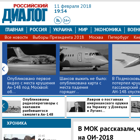
11 февраля 2018
19:54
ГЛАВНАЯ
РОССИЯ
УКРАИНА
МИР
ЭКОНОМИКА
ВОЕН
Все новости
Выборы Президента 2018
Москва
Петербург
Ки
Опубликовано первое
Шансов выжить не было:
В Подмосковь
видео с места крушения
опубликована карта с
потерпел кру
Ан-148 под Москвой:
места падения
пассажирский
об...
горящег...
АН-148 спустя.
Опубликованы
Лавров о поставках
радиопереговоры с
американского оружия
экипажем
на Украину: у Донецка
разбившегося
и Луганс...
самолета Ан-148
ХРОНИКА
В МОК рассказали, 
на ОИ-2018
20:45