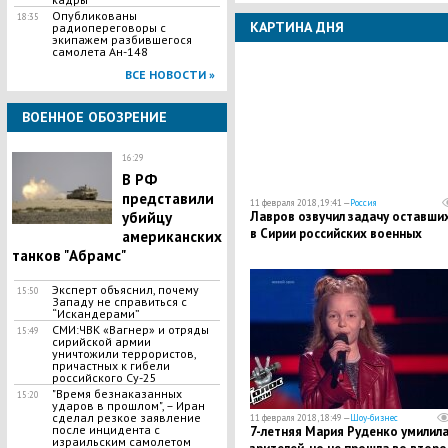
Опубликованы
18:35
КАРТИНА ДНЯ
радиопереговоры с
экипажем разбившегося
самолета Ан-148
ВСЕ НОВОСТИ »
ВОЕННОЕ ОБОЗРЕНИЕ
16:29
В РФ
представили
11 февраля 2018, 19:41 —
Россия
убийцу
Лавров озвучил задачу оставши
в Сирии российских военных
американских
танков "Абрамс"
Эксперт объяснил, почему
15:50
Западу не справиться с
“Искандерами”
СМИ:ЧВК «Вагнер» и отряды
15:49
сирийской армии
уничтожили террористов,
причастных к гибели
российского Су-25
"Время безнаказанных
15:20
ударов в прошлом", – Иран
сделал резкое заявление
11 февраля 2018, 18:49 —
Шоу-бизнес
после инцидента с
​7-летняя Мария Руденко умилил
израильским самолетом