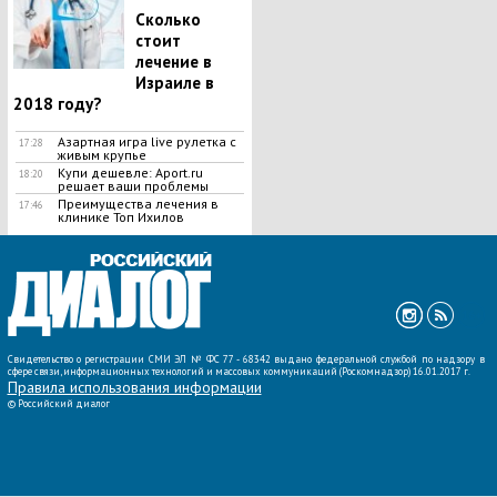
Сколько
стоит
лечение в
Израиле в
2018 году?
Азартная игра live рулетка с
17:28
живым крупье
Купи дешевле: Aport.ru
18:20
решает ваши проблемы
Преимущества лечения в
17:46
клинике Топ Ихилов
ВСЕ НОВОСТИ »
Свидетельство о регистрации СМИ ЭЛ № ФС 77 - 68342 выдано федеральной службой по надзору в
сфере связи, информационных технологий и массовых коммуникаций (Роскомнадзор) 16.01.2017 г.
Правила использования информации
©
Российский диалог