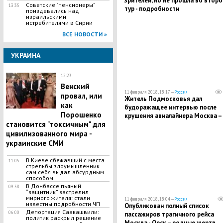
зрителей, но не прошла во второ
Советские "пенсионеры"
13:35
тур - подробности
поиздевались над
израильскими
истребителями в Сирии
ВСЕ НОВОСТИ »
УКРАИНА
12:23
Венский
11 февраля 2018, 18:17 —
Россия
провал, или
Житель Подмосковья дал
как
будоражащее интервью после
Порошенко
крушения авиалайнера Москва –
становится "токсичным" для
Орск
цивилизованного мира -
украинские СМИ
В Киеве сбежавший с места
11:05
стрельбы злоумышленник
сам себя выдал абсурдным
способом
В Донбассе пьяный
09:58
“защитник” застрелил
мирного жителя: стали
11 февраля 2018, 18:04 —
Россия
известны подробности ЧП
Опубликован полный список
Депортация Саакашвили:
06:00
пассажиров трагичного рейса
политик раскрыл решение
Москва - Орск – родные жертв