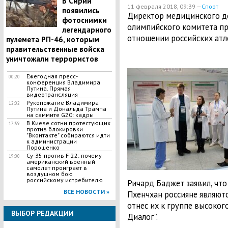
В Сирии
11 февраля 2018, 09:39 —
Спорт
появились
Директор медицинского 
фотоснимки
олимпийского комитета пр
легендарного
отношении российских атл
пулемета РП-46, которым
правительственные войска
уничтожали террористов
Ежегодная пресс-
00:20
конференция Владимира
Путина. Прямая
видеотрансляция
Рукопожатие Владимира
12:02
Путина и Дональда Трампа
на саммите G20: кадры
В Киеве сотни протестующих
17:59
против блокировки
"Вконтакте" собираются идти
к администрации
Порошенко
Су-35 против F-22: почему
19:00
американский военный
самолет проиграет в
воздушном бою
российскому истребителю
Ричард Баджет заявил, чт
ВСЕ НОВОСТИ »
Пхенчхан россияне являются
отнес их к группе высоког
ВЫБОР РЕДАКЦИИ
Диалог”.