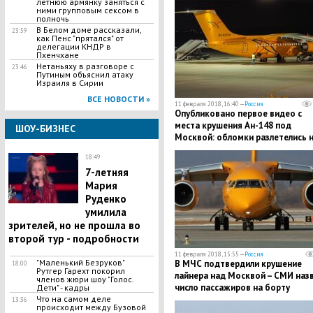
летнюю армянку заняться с
ними групповым сексом в
полночь
В Белом доме рассказали,
23:59
как Пенс "прятался" от
делегации КНДР в
Пхенчхане
Нетаньяху в разговоре с
23:46
Путиным объяснил атаку
Израиля в Сирии
ВСЕ НОВОСТИ »
11 февраля 2018, 16:40 —
Россия
Опубликовано первое видео с
места крушения Ан-148 под
ШОУ-БИЗНЕС
Москвой: обломки разлетелись 
десятки метров и моментально
18:49
исчезают под снегом
​7-летняя
Мария
Руденко
умилила
зрителей, но не прошла во
второй тур - подробности
11 февраля 2018, 15:55 —
Россия
​"Маленький Безруков"
В МЧС подтвердили крушение
18:00
Рутгер Гарехт покорил
лайнера над Москвой – СМИ наз
членов жюри шоу "Голос.
число пассажиров на борту
Дети" - кадры
Что на самом деле
13:36
происходит между Бузовой