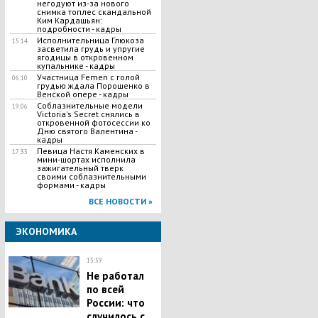
негодуют из-за нового
снимка топлес скандальной
Ким Кардашьян:
подробности - кадры
Исполнительница Глюкоза
15:14
засветила грудь и упругие
ягодицы в откровенном
купальнике - кадры
​Участница Femen с голой
06:10
грудью ждала Порошенко в
Венской опере - кадры
Соблазнительные модели
19:06
Victoria's Secret снялись в
откровенной фотосессии ко
Дню святого Валентина -
кадры
Певица Настя Каменских в
17:33
мини-шортах исполнила
зажигательный тверк
своими соблазнительными
формами - кадры
ВСЕ НОВОСТИ »
ЭКОНОМИКА
13:59
Не работал
по всей
России: что
случилось с