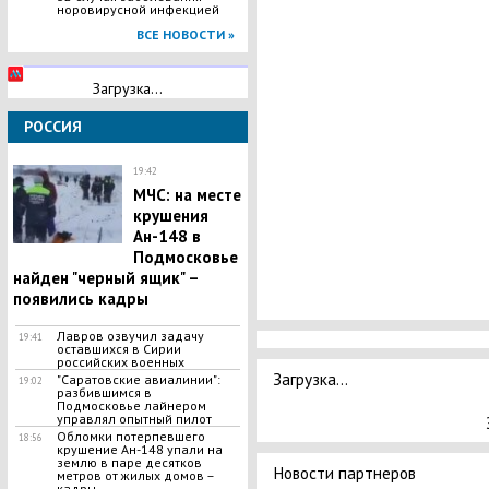
норовирусной инфекцией
ВСЕ НОВОСТИ »
Загрузка...
РОССИЯ
19:42
​МЧС: на месте
крушения
Ан-148 в
Подмосковье
найден "черный ящик" –
появились кадры
Лавров озвучил задачу
19:41
оставшихся в Сирии
российских военных
Загрузка...
​"Саратовские авиалинии":
19:02
разбившимся в
Подмосковье лайнером
управлял опытный пилот
Обломки потерпевшего
18:56
крушение Ан-148 упали на
землю в паре десятков
Новости партнеров
метров от жилых домов –
кадры