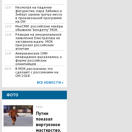
Несмотря на падение
12:57
фигуристки, пара Забияко и
Энберт заняли третье место
в произвольной программе
на ОИ
ИноСМИ: российские хакеры
12:53
объявили "вендетту" МОК
Реакция на эмоциональное
12:28
заявление Елистратова не
заставила ждать: МОК
пригрозил российским
атлетам
Американские СМИ
11:47
неожиданно высказались о
форме российских
олимпийцев
В МОК рассказали, что
09:39
сделают с россиянами на
ОИ-2018
ВСЕ НОВОСТИ »
ФОТО
14:13
Путин
показал
виртуозное
мастерство,