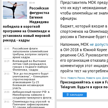
Представитель МОК предуп
08:44
что их ждут неожиданные д
Российская
фигуристка
чтобы олимпийцы не знали
Евгения
офицеры.
Медведева
Баджет, который входил в
победила в короткой
программе на Олимпиаде и
спортсменов на Олимпиаду 
установила новый мировой
россиян в Пхенчане будет 
рекорд - кадры
Напомним, МОК
не допуст
Российские флаги
в ОИ-2018 в Южной Корее
18:45
заполонили олимпийские
трибуны, вопреки запрету:
решению CAS. Руководите
яркие кадры
его организация отказала 
Воевавший во Вьетнаме
10:29
летчик США разрыдался,
комментируя этот инциде
говоря о подвиге майора
Филипова, - кадры
пройти тест на употреблен
“Все до последнего будут
20:11
уничтожены”, – Клинцевич
Теги:
,
,
Новости России
Новости дня
Допи
спрогнозировал
Присоединяйтесь к нам в Fa
атаковавшим Су-25
боевикам незавидную
Telegram. Будьте в курсе п
участь
Амбициозный проект РФ: в
23:33
В закладки
Минобороны заявили о
создании танкерного флота
Олимпиада под угрозой - в
20:11
Пхенчане зафиксированы
32 случая заболевания