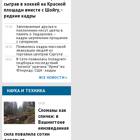
сыграв в хоккей на Красной
площади вместе с Шойгу, -
редкие кадры
Заплаканные друзья и
17:10
поклонники несут цветы в
память о Задорнове, –
кадры церемонии прощания
с сатириком
Появились кадры массовой
18:35
эвакуации людей из
торговых центров Сургута
В Сети появилась Іnstagram-
14:22
подборка последствий
“визита” урагана “Ирма” во
Флориду, США - кадры
ВСЕ НОВОСТИ »
НАУКА И ТЕХНИКА
19:10
Сломаны как
спички: в
Вашингтоне
неизведанная
сила повалила сотни
деревьев