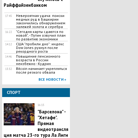
Райффайзенбанком
Невероятная удача: поиски
17:45
медных руд в Башкирии
закончились обнаружением
залежей золота и серебра
"Сегодня карты сдаются по
16:22
новой", - Путин озвучил план
по развитию экономики
CША "пробили дно": индекс
14:12
Dow Jones рухнул после
рекордного роста
Повышение пенсионного
14:46
возраста в России
неизбежно - Кудрин
Bitcoin начинает укрепляться
13:32
после резкого обвала
ВСЕ НОВОСТИ »
СПОРТ
16:15
"Барселона" -
"Хетафе".
Прямая
видеотрансля
ция матча 23-го тура Ла Лиги