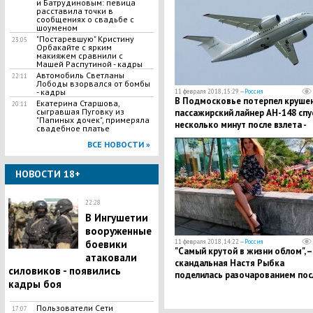
и Батрудиновым: певица
расставила точки в
сообщениях о свадьбе с
шоуменом
"​Постаревшую" Кристину
23:05
Орбакайте с ярким
макияжем сравнили с
Машей Распутиной - кадры
​Автомобиль Светланы
22:11
Лободы взорвался от бомбы
- кадры
11 февраля 2018, 15:29 —
Россия
В Подмосковье потерпел круше
​Екатерина Старшова,
20:11
сыгравшая Пуговку из
пассажирский лайнер АН-148 спу
"Папиных дочек", примеряла
несколько минут после взлета -
свадебное платье
детали ЧП
ВСЕ НОВОСТИ »
НОВОСТИ 18+
22:28
​В Ингушетии
вооруженные
боевики
11 февраля 2018, 14:22 —
Россия
"Самый крутой в жизни облом", –
атаковали
скандальная Настя Рыбка
силовиков - появились
поделилась разочарованием пос
кадры боя
встречи с Дуровым
Пользователи Сети
17:07