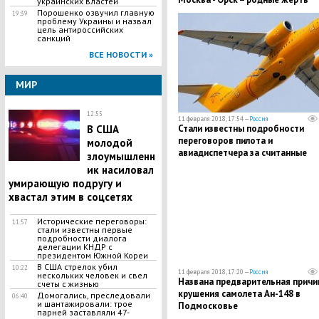
украинских властей
собираются в аэропорту
Порошенко озвучил главную
19:39
проблему Украины и назвал
цель антироссийских
санкций
ВСЕ НОВОСТИ »
МИР
12:55
11 февраля 2018, 17:54 —
Россия
В США
Стали известны подробности
переговоров пилота и
молодой
авиадиспетчера за считанные
злоумышленн
минуты до падения Ан-148
ик насиловал
умирающую подругу и
хвастал этим в соцсетях
Исторические переговоры:
11:57
стали известны первые
подробности диалога
делегации КНДР с
президентом Южной Кореи
В США стрелок убил
10:22
11 февраля 2018, 17:20 —
Россия
нескольких человек и свел
Названа предварительная причи
счеты с жизнью
крушения самолета Ан-148 в
Домогались, преследовали
06:40
и шантажировали: трое
Подмосковье
парней заставляли 47-