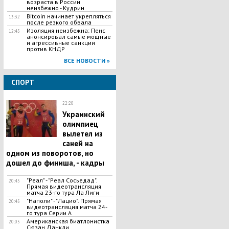
возраста в России
неизбежно - Кудрин
Bitcoin начинает укрепляться
13:32
после резкого обвала
Изоляция неизбежна: Пенс
12:45
анонсировал самые мощные
и агрессивные санкции
против КНДР
ВСЕ НОВОСТИ »
СПОРТ
22:20
Украинский
олимпиец
вылетел из
саней на
одном из поворотов, но
дошел до финиша, - кадры
"Реал" - "Реал Сосьедад".
20:45
Прямая видеотрансляция
матча 23-го тура Ла Лиги
"Наполи" - "Лацио". Прямая
20:45
видеотрансляция матча 24-
го тура Серии А
​Американская биатлонистка
20:05
Сюзан Данкли