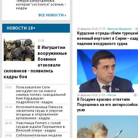
Тимура Батрутдинова,
которая "состоится" осенью, -
кадры
ВСЕ НОВОСТИ »
НОВОСТИ 18+
10 февраля 2018, 17:59 —
Военное обозрение
Курдские отряды сбили турецки
военный вертолет в Сирии – кад
22:28
падения воздушного судна
​В Ингушетии
вооруженные
боевики
атаковали
силовиков - появились
кадры боя
Пользователи Сети
17:07
негодуют из-за нового
снимка топлес скандальной
10 февраля 2018, 17:05 —
Россия
Ким Кардашьян:
В Госдуме красиво ответили
подробности - кадры
Порошенко на его антироссийск
Исполнительница Глюкоза
15:14
указ
засветила грудь и упругие
ягодицы в откровенном
купальнике - кадры
​Участница Femen с голой
06:10
грудью ждала Порошенко в
Венской опере - кадры
Соблазнительные модели
19:06