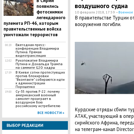
В Сирии
воздушного судна
появились
фотоснимки
10 февраля 2018, 17:59 —
Военное
В правительстве Турции о
легендарного
пулемета РП-46, которым
вооружения погибли.
правительственные войска
уничтожали террористов
Ежегодная пресс-
00:20
конференция Владимира
Путина. Прямая
видеотрансляция
Рукопожатие Владимира
12:02
Путина и Дональда Трампа
на саммите G20: кадры
В Киеве сотни протестующих
17:59
против блокировки
"Вконтакте" собираются идти
к администрации
Порошенко
Су-35 против F-22: почему
19:00
американский военный
самолет проиграет в
воздушном бою
российскому истребителю
Курдские отряды сбили ту
ВСЕ НОВОСТИ »
ATAK, участвующий в опер
сирийского Африна, переда
ВЫБОР РЕДАКЦИИ
на телеграм-канал Director