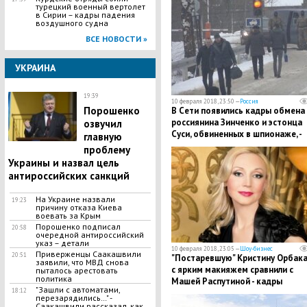
турецкий военный вертолет
в Сирии – кадры падения
воздушного судна
ВСЕ НОВОСТИ »
УКРАИНА
19:39
10 февраля 2018, 23:50 —
Россия
Порошенко
​B Ceти появились кадpы обмена
россиянина Зинченко и эстонца
озвучил
Суси, обвиненных в шпионаже, -
главную
СМИ
проблему
Украины и назвал цель
антироссийских санкций
На Украине назвали
19:23
причину отказа Киева
воевать за Крым
Порошенко подписал
20:58
очередной антироссийский
указ – детали
10 февраля 2018, 23:05 —
Шоу-бизнес
Приверженцы Саакашвили
20:51
"​Постаревшую" Кристину Орбак
заявили, что МВД снова
с ярким макияжем сравнили с
пыталось арестовать
политика
Машей Распутиной - кадры
"Зашли с автоматами,
18:12
перезарядились…" -
Саакашвили рассказал, как