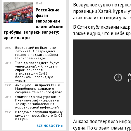
Воздушное судно потерпел
18:45
Российские
провинции Хатай. Курды у
флаги
атаковал их позиции у нас
заполонили
олимпийские
В Сети опубликованы кадр
трибуны, вопреки запрету:
также видно, что в небе к
яркие кадры
Воевавший во Вьетнаме
10:29
летчик США разрыдался,
говоря о подвиге майора
Филипова, - кадры
“Все до последнего будут
20:11
уничтожены”, – Клинцевич
спрогнозировал
атаковавшим Су-25
боевикам незавидную
участь
Амбициозный проект РФ: в
23:33
Минобороны заявили о
создании танкерного флота
Олимпиада под угрозой - в
20:11
Пхенчане зафиксированы
32 случая заболевания
норовирусной инфекцией
В Госдуме озвучили причину
19:36
крушения российского Су-25
в Сирии
Анкара подтвердила инфо
ВСЕ НОВОСТИ »
судна. По словам главы ту