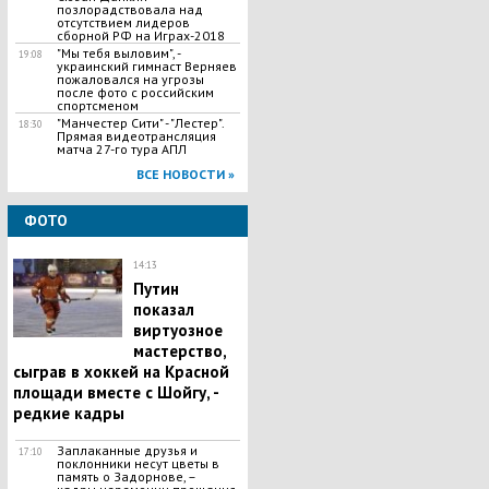
позлорадствовала над
отсутствием лидеров
сборной РФ на Играх-2018
"Мы тебя выловим", -
19:08
украинский гимнаст Верняев
пожаловался на угрозы
после фото с российским
спортсменом
"Манчестер Сити" - "Лестер".
18:30
Прямая видеотрансляция
матча 27-го тура АПЛ
ВСЕ НОВОСТИ »
ФОТО
14:13
Путин
показал
виртуозное
мастерство,
сыграв в хоккей на Красной
площади вместе с Шойгу, -
редкие кадры
Заплаканные друзья и
17:10
поклонники несут цветы в
память о Задорнове, –