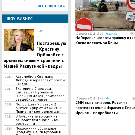
ВСЕ НОВОСТИ »
ШОУ-БИЗНЕС
23:05
10 февраля 2018, 19:23 —
Украина
"​
На Украине назвали причину отк
Киева воевать за Крым
Постаревшую
" Кристину
Орбакайте с
ярким макияжем сравнили с
Машей Распутиной - кадры
​Автомобиль Светланы
22:11
Лободы взорвался от бомбы
- кадры
​Екатерина Старшова,
20:11
сыгравшая Пуговку из
"Папиных дочек", примеряла
10 февраля 2018, 18:41 —
Мир
свадебное платье
СМИ выяснили роль России в
"Голос. Дети" - 5 сезон, 2
20:30
противостоянии Израиля с Сирие
выпуск. Эфир от 09.02.2018.
Прямая видеотрансляция
Ираном – подробности
В Америке умер один из
20:12
основателей знаменитой
рок-группы
Поклонники обсуждают
16:54
"свадьбу" Ольги Бузовой и