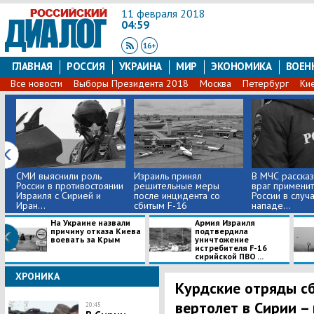
11 февраля 2018
04:59
ГЛАВНАЯ
РОССИЯ
УКРАИНА
МИР
ЭКОНОМИКА
ВОЕН
Все новости
Выборы Президента 2018
Москва
Петербург
Ки
СМИ выяснили роль
Израиль принял
В МЧС рассказ
России в противостоянии
решительные меры
враг применит
Израиля с Сирией и
после инцидента со
России в случ
Иран...
сбитым F-16
нападе...
На Украине назвали
​Армия Израиля
причину отказа Киева
подтвердила
воевать за Крым
уничтожение
истребителя F-16
сирийской ПВО ...
ХРОНИКА
Курдские отряды с
вертолет в Сирии –
20:45