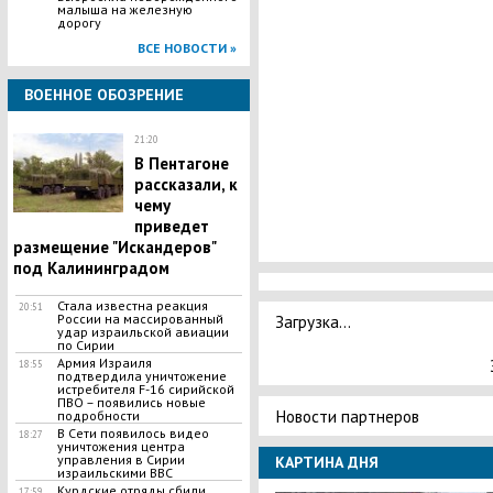
малыша на железную
дopoгy
ВСЕ НОВОСТИ »
ВОЕННОЕ ОБОЗРЕНИЕ
21:20
В Пентагоне
рассказали, к
чему
приведет
размещение "Искандеров"
под Калининградом
Стала известна реакция
20:51
Загрузка...
России на массированный
удар израильской авиации
по Сирии
​Армия Израиля
18:55
подтвердила уничтожение
истребителя F-16 сирийской
ПВО – появились новые
Новости партнеров
подробности
В Сети появилось видео
18:27
уничтожения центра
управления в Сирии
КАРТИНА ДНЯ
израильскими ВВС
Курдские отряды сбили
17:59