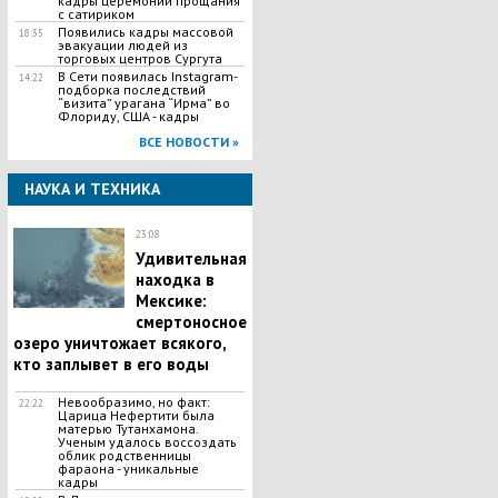
кадры церемонии прощания
с сатириком
Появились кадры массовой
18:35
эвакуации людей из
торговых центров Сургута
В Сети появилась Іnstagram-
14:22
подборка последствий
“визита” урагана “Ирма” во
Флориду, США - кадры
ВСЕ НОВОСТИ »
НАУКА И ТЕХНИКА
23:08
Удивительная
находка в
Мексике:
смертоносное
озеро уничтожает всякого,
кто заплывет в его воды
Невообразимо, но факт:
22:22
Царица Нефертити была
матерью Тутанхамона.
Ученым удалось воссоздать
облик родственницы
фараона - уникальные
кадры