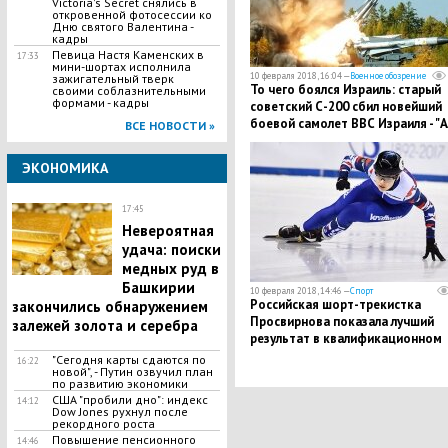
Victoria's Secret снялись в
откровенной фотосессии ко
Дню святого Валентина -
кадры
Певица Настя Каменских в
17:33
мини-шортах исполнила
10 февраля 2018, 16:04 —
Военное обозрение
зажигательный тверк
То чего боялся Израиль: cтарый
своими соблазнительными
формами - кадры
советский С-200 сбил новейший
боевой самолет ВВС Израиля - "А
ВСЕ НОВОСТИ »
Маядин"
ЭКОНОМИКА
17:45
Невероятная
удача: поиски
медных руд в
Башкирии
10 февраля 2018, 14:46 —
Спорт
Российская шорт-трекистка
закончились обнаружением
Просвирнова показала лучший
залежей золота и серебра
результат в квалификационном
забеге на Олимпиаде
"Сегодня карты сдаются по
16:22
новой", - Путин озвучил план
по развитию экономики
CША "пробили дно": индекс
14:12
Dow Jones рухнул после
рекордного роста
Повышение пенсионного
14:46