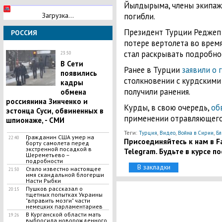
Йылдырыма, члены экипажа
погибли.
Загрузка...
Президент Турции Реджеп 
РОССИЯ
потере вертолета во время
стал раскрывать подробно
23:50
​B Ceти
Ранее в Турции
заявили о 
появились
столкновении с курдскими
кадpы
получили ранения.
обмена
россиянина Зинченко и
Курды, в свою очередь,
об
эстонца Суси, обвиненных в
применении отравляющего
шпионаже, - СМИ
Теги:
,
,
,
Турция
Видео
Война в Сирии
Бл
Гражданин США умер на
22:40
Присоединяйтесь к нам в Fa
борту самолета перед
экстренной посадкой в
Telegram. Будьте в курсе п
Шереметьево –
подробности
В закладки
Стало известно настоящее
21:50
имя скандальной блогерши
Насти Рыбки
Пушков рассказал о
20:15
тщетных попытках Украины
"вправить мозги" части
немецких парламентариев
​B Kypганской области мать
19:26
выбросила новopoжденного