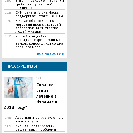
В Дании археологи выявили
12:00
гребень с рунической
надписью
СМИ: ракета Илона Маска
11:45
подверглась атаке ВВС США
В Китае образовался 6-
11:40
метровый провал, который
забрал жизни множества
людей, – кадры
Российский дайвер
11:20
разгадал секрет странных
звуков, доносящихся со дна
Красного моря
ВСЕ НОВОСТИ »
ПРЕСС-РЕЛИЗЫ
19:42
Сколько
стоит
лечение в
Израиле в
2018 году?
Азартная игра live рулетка с
17:28
живым крупье
Купи дешевле: Aport.ru
18:20
решает ваши проблемы