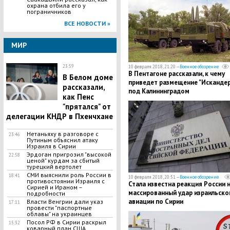
охрана отбила его у
пограничников
ВСЕ НОВОСТИ »
МИР
23:59
10 февраля 2018, 21:20 —
Военное обозрение
В Пентагоне рассказали, к чему
В Белом доме
приведет размещение "Искандер
рассказали,
под Калининградом
как Пенс
"прятался" от
делегации КНДР в Пхенчхане
Нетаньяху в разговоре с
23:46
Путиным объяснил атаку
Израиля в Сирии
Эрдоган пригрозил "высокой
22:58
ценой" курдам за сбитый
турецкий вертолет
СМИ выяснили роль России в
18:41
10 февраля 2018, 20:51 —
Военное обозрение
противостоянии Израиля с
Стала известна реакция России 
Сирией и Ираном –
массированный удар израильско
подробности
авиации по Сирии
Власти Венгрии дали указ
17:11
провести "паспортные
облавы" на украинцев
Посол РФ в Сирии раскрыл
15:32
коварный план США