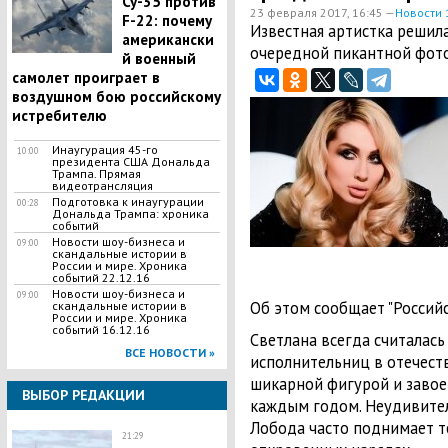
Су-35 против
23 февраля 2017, 16:45 —
Новости 
F-22: почему
Известная артистка решил
американски
очередной пикантной фот
й военный
самолет проиграет в
воздушном бою российскому
истребителю
Инаугурация 45-го
10:00
президента США Дональда
Трампа. Прямая
видеотрансляция
Подготовка к инаугурации
00:28
Дональда Трампа: хроника
событий
Новости шоу-бизнеса и
09:00
скандальные истории в
России и мире. Хроника
событий 22.12.16
Новости шоу-бизнеса и
09:00
Об этом сообщает "Российс
скандальные истории в
России и мире. Хроника
событий 16.12.16
Светлана всегда считалась
ВСЕ НОВОСТИ »
исполнительниц в отечест
шикарной фигурой и завое
ВЫБОР РЕДАКЦИИ
каждым годом. Неудивител
Лобода часто поднимает т
21:29