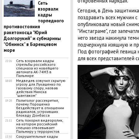
откровенных нарядах.
Сеть
взорвали
Сегодня, в День защитника
кадры
поздравить всех мужчин с
торпедного
опубликовала новый снимо
противостояния
"Инстаграме", где запечат
ракетоносца "Юрий
него звезда накинула темн
Долгорукий" и субмарины
"Обнинск" в Баренцевом
подчеркнула изящную и пр
море
Под фотографией певица 
для всех представителей с
Сеть взорвали кадры
22:26
стрельбы российского
спецназа из новейшего
автомата АК-74М3 в
Пальмире
Медведев озвучил скрытую
18:00
угрозу для Лукашенко по
газовому спору, назвав
действия Минска
"шантажом"
Политолог рассекретил,
19:20
почему Порошенко
бездействует в отношении
радикалов, устроивших
блокаду Донбасса
Сеть покорил видеоролик,
21:11
на котором российский
спецназ отвоевывает
Пальмиру у террористов
Сокрушительные кадры
13:50