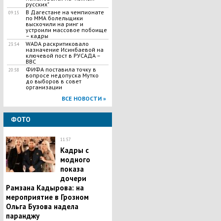
русских"
В Дагестане на чемпионате
09:15
по ММА болельщики
выскочили на ринг и
устроили массовое побоище
– кадры
WADA раскритиковало
23:54
назначение Исинбаевой на
ключевой пост в РУСАДА –
BBC
ФИФА поставила точку в
20:58
вопросе недопуска Мутко
до выборов в совет
организации
ВСЕ НОВОСТИ »
ФОТО
11:57
Кадры с
модного
показа
дочери
Рамзана Кадырова: на
мероприятие в Грозном
Ольга Бузова надела
паранджу