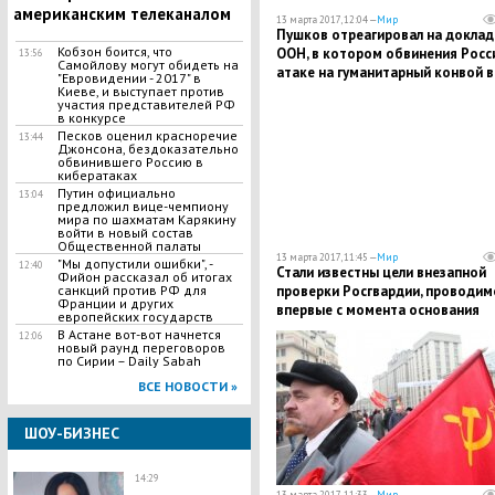
американским телеканалом
13 марта 2017, 12:04 —
Мир
Пушков отреагировал на доклад
Кобзон боится, что
ООН, в котором обвинения Росс
13:56
Самойлову могут обидеть на
атаке на гуманитарный конвой в
"Евровидении - 2017" в
Сирии названы ложными
Киеве, и выступает против
участия представителей РФ
в конкурсе
Песков оценил красноречие
13:44
Джонсона, бездоказательно
обвинившего Россию в
кибератаках
Путин официально
13:04
предложил вице-чемпиону
мира по шахматам Карякину
войти в новый состав
Общественной палаты
13 марта 2017, 11:45 —
Мир
"Мы допустили ошибки", -
12:40
Стали известны цели внезапной
Фийон рассказал об итогах
проверки Росгвардии, проводим
санкций против РФ для
Франции и других
впервые с момента основания
европейских государств
структуры
В Астане вот-вот начнется
12:06
новый раунд переговоров
по Сирии – Daily Sabah
ВСЕ НОВОСТИ »
ШОУ-БИЗНЕС
14:29
13 марта 2017, 11:33 —
Мир