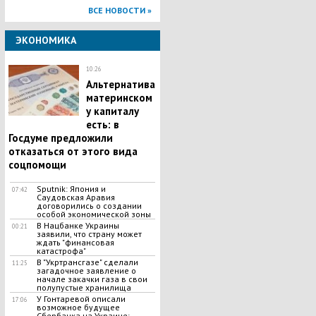
ВСЕ НОВОСТИ »
ЭКОНОМИКА
10:26
Альтернатива
материнском
у капиталу
есть: в
Госдуме предложили
отказаться от этого вида
соцпомощи
Sputnik: Япония и
07:42
Саудовская Аравия
договорились о создании
особой экономической зоны
В Нацбанке Украины
00:21
заявили, что страну может
ждать "финансовая
катастрофа"
В "Укртрансгазе" сделали
11:25
загадочное заявление о
начале закачки газа в свои
полупустые хранилища
У Гонтаревой описали
17:06
возможное будущее
Сбербанка на Украине: