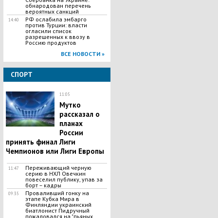
обнародован перечень
вероятных санкций
РФ ослабила эмбарго
14:40
против Турции: власти
огласили список
разрешенных к ввозу в
Россию продуктов
ВСЕ НОВОСТИ »
СПОРТ
11:05
Мутко
рассказал о
планах
России
принять финал Лиги
Чемпионов или Лиги Европы
Переживающий черную
11:47
серию в НХЛ Овечкин
повеселил публику, упав за
борт – кадры
Проваливший гонку на
09:35
этапе Кубка Мира в
Финляндии украинский
биатлонист Пидручный
пожаловался на "пьяных