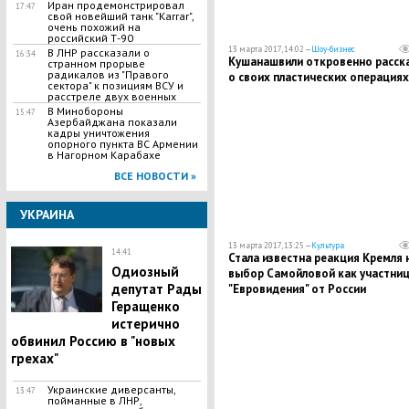
Иран продемонстрировал
17:47
свой новейший танк "Karrar",
очень похожий на
российский Т-90
13 марта 2017, 14:02 —
Шоу-бизнес
В ЛНР рассказали о
16:34
Кушанашвили откровенно расск
странном прорыве
радикалов из "Правого
о своих пластических операциях
сектора" к позициям ВСУ и
расстреле двух военных
В Минобороны
15:47
Азербайджана показали
кадры уничтожения
опорного пункта ВС Армении
в Нагорном Карабахе
ВСЕ НОВОСТИ »
УКРАИНА
13 марта 2017, 13:25 —
Культура
14:41
Стала известна реакция Кремля 
Одиозный
выбор Самойловой как участни
депутат Рады
"Евровидения" от России
Геращенко
истерично
обвинил Россию в "новых
грехах"
Украинские диверсанты,
13:47
пойманные в ЛНР,