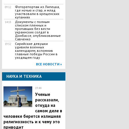
Фоторепортаж из Липецка,
09:12
где ночью и стар, и млад
участвовали в крещенских
купаниях
Документы с полным
14:13
списком пленных и
пропавших без вести
украинских солдат в
Донбассе, опубликованные
Савченко
Сирийские девушки
19:52
удивили военных
календарем, вспомнив
главные победы России в
уходящем году
ВСЕ НОВОСТИ »
НАУКА И ТЕХНИКА
19:44
Ученые
рассказали,
откуда на
самом деле в
человеке берется излишняя
религиозность и к чему это
приводит