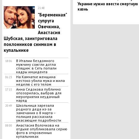
Украине нужно ввести смертную
21:48
казнь
"Беременная"
супруга
Овечкина,
Анастасия
Шубская, заинтриговала
поклонников снимком в
купальнике
В Италии бездомного
18:06
мужчину сожгли дотла
спящим: в Сеть попали
кадры инцидента
На Камчатке женщина
06:23
жестоко убила мужа и жила
неделю с его телом
Анна Седокова публично
17:15
опозорилась, выбрав для
мероприятия неудачный
наряд
Школьница зарезала
20:49
родного деда из-за
замечания о 8 марта –
полиция рассказала
ужасающие подробности
Анастасия Волочкова на
08:00
отдыхе опубликовала серию
фото в откровенных
купальниках