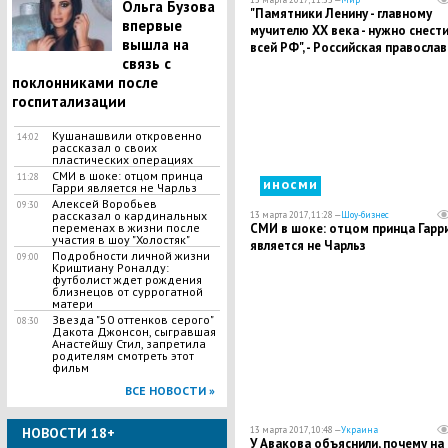
Ольга Бузова
"Памятники Ленину - главному
впервые
мучителю ХХ века - нужно снести
вышла на
всей РФ", - Российская правосла
связь с
церковь
поклонниками после
госпитализации
Кушанашвили откровенно
14:02
рассказал о своих
пластических операциях
СМИ в шоке: отцом принца
11:28
иносми
Гарри является не Чарльз
Алексей Воробьев
09:30
рассказал о кардинальных
13 марта 2017, 11:28 —
Шоу-бизнес
СМИ в шоке: отцом принца Гарр
переменах в жизни после
участия в шоу "Холостяк"
является не Чарльз
Подробности личной жизни
09:00
Криштиану Роналду:
футболист ждет рождения
близнецов от суррогатной
матери
Звезда "50 оттенков серого"
08:30
Дакота Джонсон, сыгравшая
Анастейшу Стил, запретила
родителям смотреть этот
фильм
ВСЕ НОВОСТИ »
13 марта 2017, 10:48 —
Украина
НОВОСТИ 18+
У Авакова объяснили, почему на