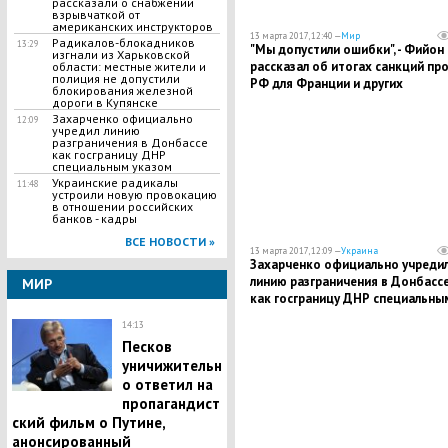
рассказали о снабжении
взрывчаткой от
американских инструкторов
13 марта 2017, 12:40 —
Мир
Радикалов-блокадников
13:29
"Мы допустили ошибки", - Фийон
изгнали из Харьковской
рассказал об итогах санкций пр
области: местные жители и
полиция не допустили
РФ для Франции и других
блокирования железной
европейских государств
дороги в Купянске
Захарченко официально
12:09
учредил линию
разграничения в Донбассе
как госграницу ДНР
специальным указом
Украинские радикалы
11:48
устроили новую провокацию
в отношении российских
банков - кадры
ВСЕ НОВОСТИ »
13 марта 2017, 12:09 —
Украина
Захарченко официально учреди
линию разграничения в Донбасс
МИР
как госграницу ДНР специальны
указом
14:13
Песков
уничижительн
о ответил на
пропагандист
ский фильм о Путине,
анонсированный