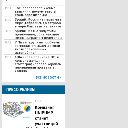
The Independent: Ученые
19:14
выяснили, почему зевота
столь заразительна
Sputnik: Россияне первыми в
15:50
мире добрались до острова
в море Лаптевых на технике
Sputnik: В США запустили
08:27
приложение, облегчающее
жизнь мигрантам-нелегалам
У Nissan крупные проблемы:
20:36
компания отзывает десятки
тысяч бракованных
автомобилей
США снова пленили НЛО: в
19:16
Аризоне женщина
сфотографировала корабль
инопланетян при закате
Солнца
ВСЕ НОВОСТИ »
ПРЕСС-РЕЛИЗЫ
17:50
Компания
UNIPUMP
станет
участницей