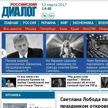
13 марта 2017
14:48
ГЛАВНАЯ
РОССИЯ
УКРАИНА
МИР
ЭКОНОМИКА
ВОЕН
Все новости
Москва
Петербург
Киев
Крым
ИноСМИ
Мнен
Песков оценил
На Украине сделали
Член британск
красноречие Джонсона,
новое заявление по
парламента с
бездоказательно
поводу участия Юлии
важное заявл
обвинившего Р...
Самойло...
референдуме.
Стала известна
"Мы допустили
реакция Кремля на
ошибки", - Фийон
выбор Самойловой как
рассказал об итогах
участницы "Евров...
санкций против РФ д...
ХРОНИКА
Светлана Лобода по
праздником откров
19:00