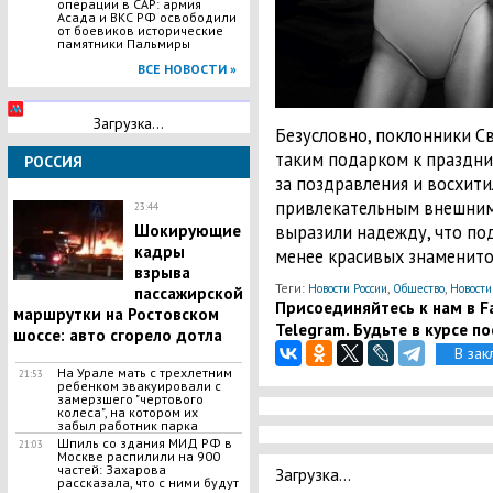
операции в САР: армия
Асада и ВКС РФ освободили
от боевиков исторические
памятники Пальмиры
ВСЕ НОВОСТИ »
Загрузка...
Безусловно, поклонники С
таким подарком к праздни
РОССИЯ
за поздравления и восхити
привлекательным внешним
23:44
выразили надежду, что по
Шокирующие
кадры
менее красивых знаменито
взрыва
Теги:
,
,
Новости России
Общество
Новости
пассажирской
Присоединяйтесь к нам в Fa
маршрутки на Ростовском
Telegram. Будьте в курсе п
шоссе: авто сгорело дотла
В зак
На Урале мать с трехлетним
21:53
ребенком эвакуировали с
замерзшего "чертового
колеса", на котором их
забыл работник парка
Шпиль со здания МИД РФ в
21:03
Москве распилили на 900
частей: Захарова
Загрузка...
рассказала, что с ними будут