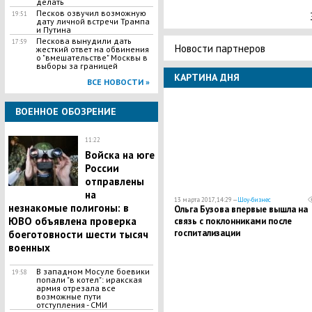
делать
Песков озвучил возможную
19:51
дату личной встречи Трампа
и Путина
Пескова вынудили дать
17:59
Новости партнеров
жесткий ответ на обвинения
о "вмешательстве" Москвы в
выборы за границей
КАРТИНА ДНЯ
ВСЕ НОВОСТИ »
ВОЕННОЕ ОБОЗРЕНИЕ
11:22
Войска на юге
России
отправлены
на
13 марта 2017, 14:29 —
Шоу-бизнес
незнакомые полигоны: в
Ольга Бузова впервые вышла на
ЮВО объявлена проверка
связь с поклонниками после
госпитализации
боеготовности шести тысяч
военных
В западном Мосуле боевики
19:58
попали "в котел": иракская
армия отрезала все
возможные пути
отступления - СМИ