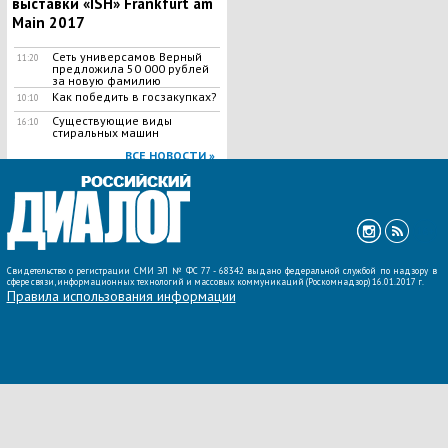
выставки «ISH» Frankfurt am
Main 2017
Сеть универсамов Верный
11:20
предложила 50 000 рублей
за новую фамилию
Как победить в госзакупках?
10:10
Существующие виды
16:10
стиральных машин
ВСЕ НОВОСТИ »
Свидетельство о регистрации СМИ ЭЛ № ФС 77 - 68342 выдано федеральной службой по надзору в
сфере связи, информационных технологий и массовых коммуникаций (Роскомнадзор) 16.01.2017 г.
Правила использования информации