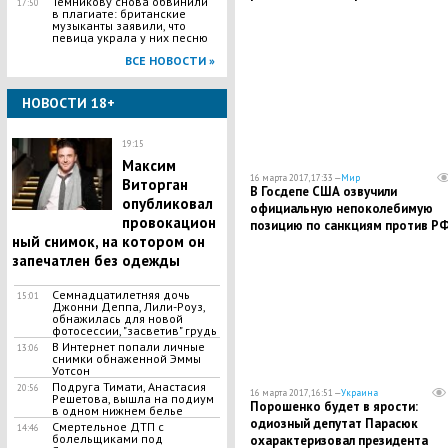
Темникову снова обвинили
17:50
в плагиате: британские
музыканты заявили, что
певица украла у них песню
ВСЕ НОВОСТИ »
НОВОСТИ 18+
19:15
Максим
16 марта 2017, 17:33 —
Мир
Виторган
В Госдепе США озвучили
опубликовал
официальную непоколебимую
провокацион
позицию по санкциям против Р
ный снимок, на котором он
запечатлен без одежды
Семнадцатилетняя дочь
15:01
Джонни Деппа, Лили-Роуз,
обнажилась для новой
фотосессии, "засветив" грудь
В Интернет попали личные
13:06
снимки обнаженной Эммы
Уотсон
Подруга Тимати, Анастасия
20:56
16 марта 2017, 16:51 —
Украина
Решетова, вышла на подиум
Порошенко будет в ярости:
в одном нижнем белье
одиозный депутат Парасюк
Смертельное ДТП с
14:46
болельщиками под
охарактеризовал президента