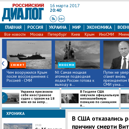
16 марта 2017
20:40
ГЛАВНАЯ
РОССИЯ
УКРАИНА
МИР
ЭКОНОМИКА
ВОЕН
Все новости
Москва
Петербург
Киев
Крым
ИноСМИ
Мнен
сюжет
иносми
Чем вооружился Крым
NI: Самая мощная
Путин не увер
после воссоединения с
атомная подводная
станет вновь
Россией - СМИ
лодка России готова к
президентом Р
выходу в...
СМИ узна...
Украина присвоила
В Госдепе США
себе иностранное
озвучили официальную
судно с грузом на 18
непоколебимую
млн из-за непр...
позицию по санкциям
п...
ХРОНИКА
В США отказались р
причину смерти Вит
19:00