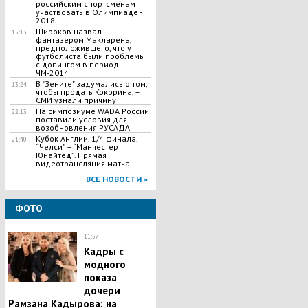
российским спортсменам
участвовать в Олимпиаде -
2018
Широков назвал
15:13
фантазером Макларена,
предположившего, что у
футболиста были проблемы
с допингом в период
ЧМ-2014
В "Зените" задумались о том,
13:24
чтобы продать Кокорина, –
СМИ узнали причину
На симпозиуме WADA России
22:13
поставили условия для
возобновления РУСАДА
Кубок Англии. 1/4 финала.
21:40
“Челси” – “Манчестер
Юнайтед”. Прямая
видеотрансляция матча
ВСЕ НОВОСТИ »
ФОТО
11:57
Кадры с
модного
показа
дочери
Рамзана Кадырова: на