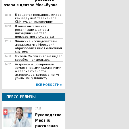
озера в центре Мельбурна
В соцсетях появилось видео,
18:41
как ведущий телеканала
CNN кушал человечину
В алмазных песках
18:32
российские шахтеры
наткнулись на тело
неизвестного существа
Японские исследователи
17:14
доказали, что Меркурий
образовался вне Солнечной
системы
Житель Омска снял на видео
16:52
корабль пришельцев
Астрономы шокировали
16:20
землян новыми сведениями
о сверхактивности
астероидов, которые могут
убить нашу планету
ВСЕ НОВОСТИ »
ПРЕСС-РЕЛИЗЫ
17:15
Руководство
Meds.ru
рассказало