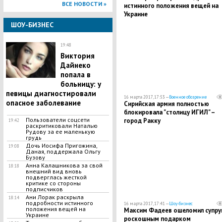
ВСЕ НОВОСТИ »
истинного положения вещей на
Украине
ШОУ-БИЗНЕС
19:48
Виктория
Дайнеко
попала в
больницу: у
певицы диагностировали
16 марта 2017, 17:53 —
Военное обозрение
опасное заболевание
Сирийская армия полностью
блокировала "столицу ИГИЛ" –
Пользователи соцсети
город Ракку
19:42
раскритиковали Наталью
Рудову за ее маленькую
грудь
Дочь Иосифа Пригожина,
19:08
Даная, поддержала Ольгу
Бузову
Анна Калашникова за свой
18:18
внешний вид вновь
подверглась жесткой
критике со стороны
подписчиков
Ани Лорак раскрыла
18:14
подробности истинного
16 марта 2017, 17:41 —
Шоу-бизнес
положения вещей на
Максим Фадеев ошеломил супру
Украине
роскошным подарком