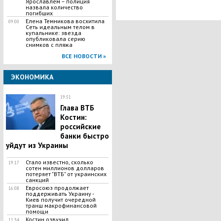
Ярославлем – полиция
Украины самым ненавистным дл
назвала количество
него словом
погибших
Елена Темникова восхитила
09:00
Сеть идеальным телом в
купальнике: звезда
опубликовала серию
снимков с пляжа
ВСЕ НОВОСТИ »
ЭКОНОМИКА
19:51
Глава ВТБ
Костин:
российские
банки быстро
уйдут из Украины
Стало известно, сколько
19:17
сотен миллионов долларов
потеряет "ВТБ" от украинских
санкций
Евросоюз продолжает
16:08
поддерживать Украину -
Киев получит очередной
транш макрофинансовой
помощи
Костин озвучил
11:34