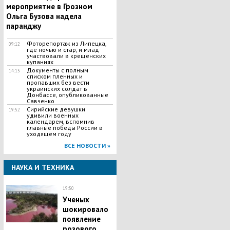
мероприятие в Грозном
Ольга Бузова надела
паранджу
Фоторепортаж из Липецка,
09:12
где ночью и стар, и млад
участвовали в крещенских
купаниях
Документы с полным
14:13
списком пленных и
пропавших без вести
украинских солдат в
Донбассе, опубликованные
Савченко
Сирийские девушки
19:52
удивили военных
календарем, вспомнив
главные победы России в
уходящем году
ВСЕ НОВОСТИ »
НАУКА И ТЕХНИКА
19:50
Ученых
шокировало
появление
розового