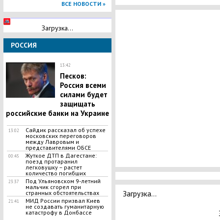
ВСЕ НОВОСТИ »
Загрузка...
РОССИЯ
13:42
Песков:
Россия всеми
силами будет
защищать
российские банки на Украине
Сайдик рассказал об успехе
13:02
московских переговоров
между Лавровым и
представителями ОБСЕ
Жуткое ДТП в Дагестане:
00:45
поезд протаранил
легковушку – растет
количество погибших
Под Ульяновском 9-летний
23:37
мальчик сгорел при
Загрузка...
странных обстоятельствах
МИД России призвал Киев
21:41
не создавать гуманитарную
катастрофу в Донбассе