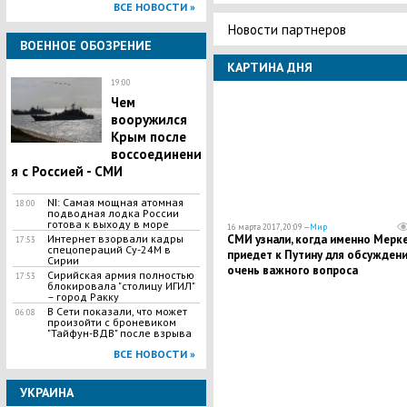
ВСЕ НОВОСТИ »
Новости партнеров
ВОЕННОЕ ОБОЗРЕНИЕ
КАРТИНА ДНЯ
19:00
Чем
вооружился
Крым после
воссоединени
я с Россией - СМИ
NI: Самая мощная атомная
18:00
подводная лодка России
готова к выходу в море
16 марта 2017, 20:09 —
Мир
Интернет взорвали кадры
СМИ узнали, когда именно Мерк
17:53
спецопераций Су-24М в
приедет к Путину для обсужден
Сирии
очень важного вопроса
Сирийская армия полностью
17:53
блокировала "столицу ИГИЛ"
– город Ракку
В Сети показали, что может
06:08
произойти с броневиком
"Тайфун-ВДВ" после взрыва
ВСЕ НОВОСТИ »
УКРАИНА