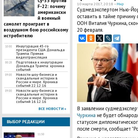
Су-35 против
10 марта 2017, 20:18 —
Мир
F-22: почему
Судмедэкспертом Нью-Йор
американски
оставить в тайне причину 
й военный
ООН Виталия Чуркина, ско
самолет проиграет в
20 февраля.
воздушном бою российскому
истребителю
Инаугурация 45-го
10:00
президента США Дональда
Трампа. Прямая
видеотрансляция
Подготовка к инаугурации
00:28
Дональда Трампа: хроника
событий
Новости шоу-бизнеса и
09:00
скандальные истории в
России и мире. Хроника
событий 22.12.16
Новости шоу-бизнеса и
09:00
скандальные истории в
России и мире. Хроника
событий 16.12.16
В заявлении судмедэксперт
ВСЕ НОВОСТИ »
Чуркина
не будет обнародо
статусом дипломатическог
ВЫБОР РЕДАКЦИИ
после смерти, сообщает "Р
11:50