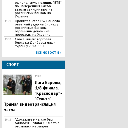
официальную позицию "ВТБ"
по намерениям Киева
ввести санкции против
российских банков на
Украине
Правительство РФ нанесло
11:28
ответный удар на блокаду
российских банков,
ограничив денежные
переводы на Украину
Саакашвили: торговая
23:50
блокада Донбасса лишит
Украину 7-8% ВВП
ВСЕ НОВОСТИ »
СПОРТ
19:00
Лига Европы,
1/8 финала.
"Краснодар" -
"Сельта".
Прямая видеотрансляция
матча
"Докажите мне, кто был
10:16
виновен", - глава FIS жестко
отозвался на запрет