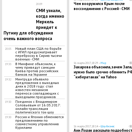
Чем вооружился Крым после
20:09
воссоединения с Россией - СМИ
СМИ узнали,
когда именно
Меркель
приедет к
Путину для обсуждения
очень важного вопроса
Новый план США по борьбе
20:05
с ИГИЛ предусматривает
переброску в Сирию тысячи
военных - СМИ
16 марта 2017, 18:29 —
Мир
В Минфине объяснили, к
19:33
Захарова объяснила, зачем Запа
чему приведут санкции
Киева против российских
нужно было срочно обвинить РФ
банков на Украине
“кибератаках” на Yahoo
​Минтруда объявило
19:32
предложения о выходных
днях в 2018 году: стал
известен механизм
переноса совпадающих с
выходными праздников
Поединок с Владимиром
19:30
Соловьевым от 16.03.2017:
онлайн-трансляция
политического ток-шоу
Россия и Япония обменяются
19:30
предложениями по
совместному управлению
16 марта 2017, 18:14 —
Шоу-бизнес
Курилами
Ани Лорак раскрыла подробнос