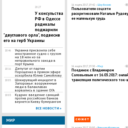
16 марта 2017, 19:42 —
Шоу-бизнес
20:27
Пользователи соцсети
У консульства
раскритиковали Наталью Рудову
РФ в Одессе
ее маленькую грудь
радикалы
поджарили
"двуглавого орла", подвесив
его на герб Украины
Украина присвоила себе
18:46
иностранное судно с грузом
на 18 млн из-за
неправильного захода в
порт Крыма
16 марта 2017, 19:30 —
Мир
Депутат от партии
18:16
Поединок с Владимиром
Порошенко в прямом эфире
Соловьевым от 16.03.2017: онла
оскорбила Юлию Самойлову
трансляция политического ток-
​Шокирующий инцидент в
18:05
Запорожье: вооруженные
люди в балаклавах
ворвались в здание ОГА
Кудрин: введение санкций
18:03
против российских банков
вернется Киеву бумерангом
ВСЕ НОВОСТИ »
сюжет
МИР
16 марта 2017, 19:00 —
Военное обозрение