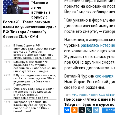
Решение о неразглашении 
"Намного
принято на основании пос
легче
Йорка " вцелях соблюдени
вступить в
борьбу с
"Как указано в формальных
Россией", - Трамп раскрыл
дипломатический иммуните
планы по уничтожению судна
после его смерти", — говор
РФ "Виктора Леонова" у
берегов США - СМИ
Напомним, в американских
Чуркина
развелась истерия
В Минобороны РФ
22:15
анонсировали спуск на воду
его кончины, имеющих кон
крейсера "Ясень", от
которого дрожат коленки у
Журналисты пытались угля
американских адмиралов
при ООН с другими смертя
Блокирующие Донбасс
20:28
радикалы обматерили
российских дипломатов в 
силовиков и набросились на
них с кулаками – кадры
В Луцке радикалы взяли под
Виталий Чуркин
скончался
00:27
свой контроль здание ОГА и
Нью-Йорке. Российский ди
выдвинули требования к
Порошенко
своего дня рождения.
Сеть взорвали кадры ралли
21:23
по снежному бездорожью
БТР-82А, который
Теги:
,
,
МИД России
Новости США
Общест
превращается в робота
Присоединяйтесь к нам в Fa
Захарова "ударила" по
19:24
Telegram. Будьте в курсе п
Климкину его же оружием
после выпадов по Юлии
В зак
Самойловой