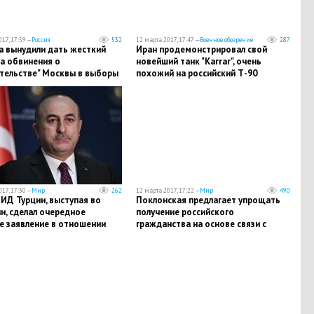
17, 17:59 —
Россия
532
12 марта 2017, 17:47 —
Военное обозрение
287
а вынудили дать жесткий
Иран продемонстрировал свой
а обвинения о
новейший танк "Karrar", очень
тельстве" Москвы в выборы
похожий на российский Т-90
ицей
17, 17:30 —
Мир
262
12 марта 2017, 17:22 —
Мир
490
ИД Турции, выступая во
Поклонская предлагает упрощать
и, сделал очередное
получение российского
е заявление в отношении
гражданства на основе связи с
андов
СССР