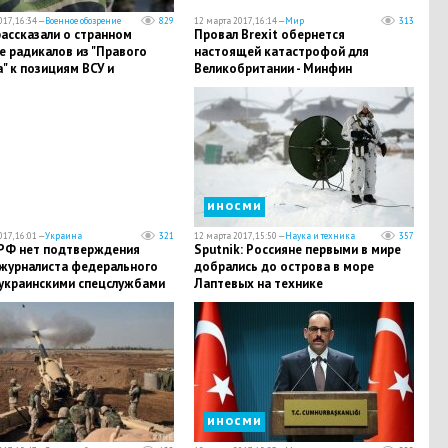
17, 16:34 —
Военное обозрение
829
12 марта 2017, 16:14 —
Мир
313
ассказали о странном
Провал Brexit обернется
е радикалов из "Правого
настоящей катастрофой для
" к позициям ВСУ и
Великобритании - Минфин
ле двух военных
иносми
17, 16:01 —
Украина
321
12 марта 2017, 15:50 —
Наука и техника
357
РФ нет подтверждения
Sputnik: Россияне первыми в мире
 журналиста федерального
добрались до острова в море
 украинскими спецслужбами
Лаптевых на технике
иносми