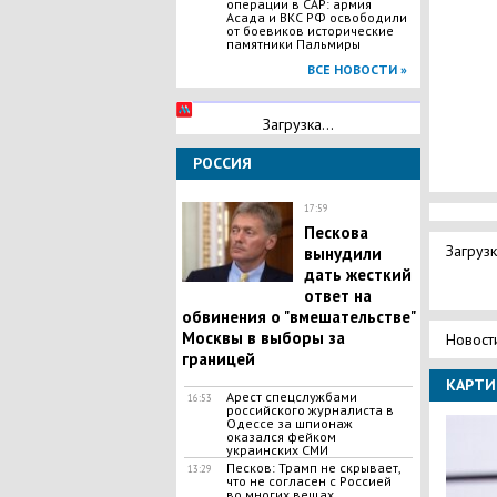
операции в САР: армия
Асада и ВКС РФ освободили
от боевиков исторические
памятники Пальмиры
ВСЕ НОВОСТИ »
Загрузка...
РОССИЯ
17:59
Пескова
Загрузк
вынудили
дать жесткий
ответ на
обвинения о "вмешательстве"
Москвы в выборы за
Новост
границей
КАРТИ
Арест спецслужбами
16:53
российского журналиста в
Одессе за шпионаж
оказался фейком
украинских СМИ
Песков: Трамп не скрывает,
13:29
что не согласен с Россией
во многих вещах