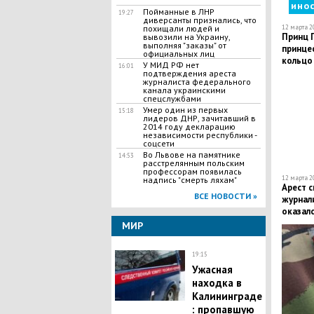
ино
Пойманные в ЛНР
19:27
диверсанты признались, что
похищали людей и
12 марта 20
Принц 
вывозили на Украину,
выполняя "заказы" от
принце
официальных лиц
кольцо 
У МИД РФ нет
16:01
подтверждения ареста
журналиста федерального
канала украинскими
спецслужбами
Умер один из первых
15:18
лидеров ДНР, зачитавший в
2014 году декларацию
независимости республики -
соцсети
Во Львове на памятнике
14:53
расстрелянным польским
профессорам появилась
12 марта 20
надпись "смерть ляхам"
Арест 
ВСЕ НОВОСТИ »
журнал
оказал
МИР
19:15
​Ужасная
находка в
Калининграде
: пропавшую