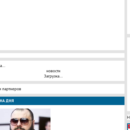
а...
новости
Загрузка...
и партнеров
НА ДНЯ
Н