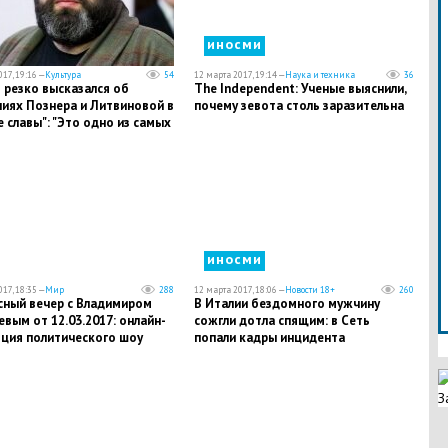
иносми
17, 19:16 —
Культура
54
12 марта 2017, 19:14 —
Наука и техника
36
 резко высказался об
The Independent: Ученые выяснили,
ниях Познера и Литвиновой в
почему зевота столь заразительна
 славы": "Это одно из самых
азных и фальшивых действ"
иносми
17, 18:35 —
Мир
288
12 марта 2017, 18:06 —
Новости 18+
260
сный вечер с Владимиром
В Италии бездомного мужчину
вым от 12.03.2017: онлайн-
сожгли дотла спящим: в Сеть
яция политического шоу
попали кадры инцидента
З