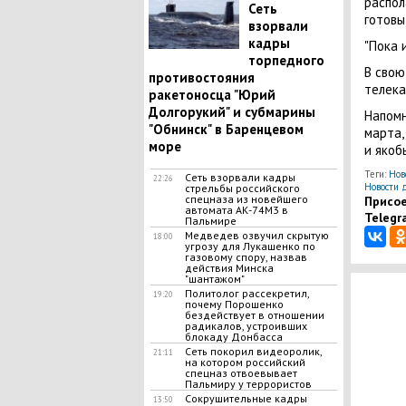
распол
Сеть
готовы
взорвали
кадры
"Пока 
торпедного
В свою
противостояния
телека
ракетоносца "Юрий
Долгорукий" и субмарины
Напомн
"Обнинск" в Баренцевом
марта,
море
и якоб
Теги:
Нов
Сеть взорвали кадры
22:26
Новости 
стрельбы российского
спецназа из новейшего
Присое
автомата АК-74М3 в
Telegr
Пальмире
Медведев озвучил скрытую
18:00
угрозу для Лукашенко по
газовому спору, назвав
действия Минска
"шантажом"
Политолог рассекретил,
19:20
почему Порошенко
бездействует в отношении
радикалов, устроивших
блокаду Донбасса
Сеть покорил видеоролик,
21:11
на котором российский
спецназ отвоевывает
Пальмиру у террористов
Сокрушительные кадры
13:50