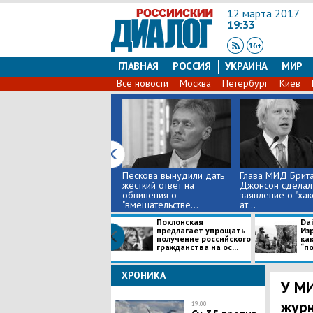
12 марта 2017
19:33
ГЛАВНАЯ
РОССИЯ
УКРАИНА
МИР
Все новости
Москва
Петербург
Киев
Пескова вынудили дать
Глава МИД Брит
жесткий ответ на
Джонсон сделал
обвинения о
заявление о "хак
"вмешательстве...
ат...
Поклонская
Dai
предлагает упрощать
Из
получение российского
ка
гражданства на ос...
“по
ХРОНИКА
У МИ
журн
19:00