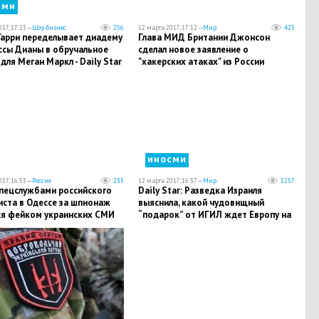
сми
17, 17:13 —
Шоу-бизнес
256
12 марта 2017, 17:12 —
Мир
425
Гарри переделывает диадему
Глава МИД Британии Джонсон
ссы Дианы в обручальное
сделал новое заявление о
для Меган Маркл - Daily Star
"хакерских атаках" из России
иносми
17, 16:53 —
Россия
235
12 марта 2017, 16:37 —
Мир
1257
спецслужбами российского
Daily Star: Разведка Израиля
иста в Одессе за шпионаж
выяснила, какой чудовищный
ся фейком украинских СМИ
“подарок” от ИГИЛ ждет Европу на
Пасху