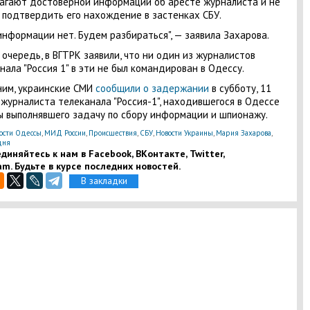
агают достоверной информации об аресте журналиста и не
 подтвердить его нахождение в застенках СБУ.
информации нет. Будем разбираться", — заявила Захарова.
 очередь, в ВГТРК заявили, что ни один из журналистов
нала "Россия 1" в эти не был командирован в Одессу.
им, украинские СМИ
сообщили о задержании
в субботу, 11
 журналиста телеканала "Россия-1", находившегося в Одессе
ы выполнявшего задачу по сбору информации и шпионажу.
ости Одессы
,
МИД России
,
Происшествия
,
СБУ
,
Новости Украины
,
Мария Захарова
,
дня
диняйтесь к нам в Facebook, ВКонтакте, Twitter,
am. Будьте в курсе последних новостей.
В закладки