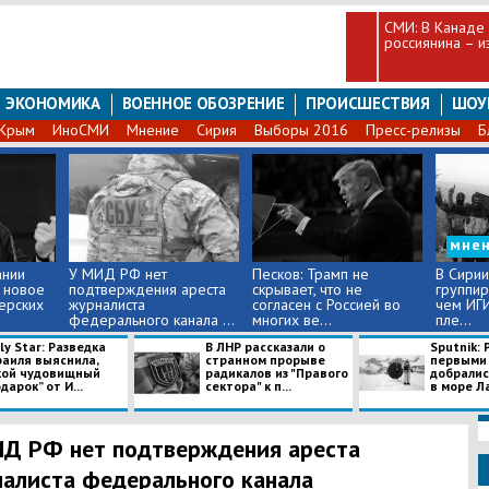
СМИ: В Канаде
россиянина – и
ЭКОНОМИКА
ВОЕННОЕ ОБОЗРЕНИЕ
ПРОИСШЕСТВИЯ
ШОУ
Крым
ИноСМИ
Мнение
Сирия
Выборы 2016
Пресс-релизы
Б
мне
ании
У МИД РФ нет
Песков: Трамп не
В Сирии
 новое
подтверждения ареста
скрывает, что не
группир
ерских
журналиста
согласен с Россией во
чем ИГ
федерального канала ...
многих ве...
пле...
ly Star: Разведка
В ЛНР рассказали о
Sputnik:
раиля выяснила,
странном прорыве
первыми 
кой чудовищный
радикалов из "Правого
добралис
дарок” от И...
сектора" к п...
в море Ла
Д РФ нет подтверждения ареста
алиста федерального канала