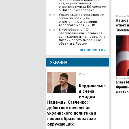
кадры уничтожения
опорного пункта ВС Армении
в Нагорном Карабахе
Украинские катера открыли
15:19
12 марта 20
огонь по позициям
Песков
ополчения с акватории
Азовского моря – ДНР
ответ н
В Минобороны РФ
"вмеша
13:10
рассказали, как натовская
за гран
солидарность не позволила
Латвии посетить военные
объекты в России
ВСЕ НОВОСТИ »
УКРАИНА
19:30
12 марта 20
Глава М
Кардинальна
Франци
я смена
жестко
имиджа
Нидерл
Надежды Савченко:
дебютное появление
украинского политика в
новом образе поразило
окружающих