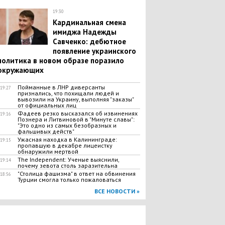
19:30
​Кардинальная смена
имиджа Надежды
Савченко: дебютное
появление украинского
политика в новом образе поразило
окружающих
Пойманные в ЛНР диверсанты
19:27
признались, что похищали людей и
вывозили на Украину, выполняя "заказы"
от официальных лиц
Фадеев резко высказался об извинениях
19:16
Познера и Литвиновой в "Минуте славы":
"Это одно из самых безобразных и
фальшивых действ"
​Ужасная находка в Калининграде:
19:15
пропавшую в декабре лицеистку
обнаружили мертвой
The Independent: Ученые выяснили,
19:14
почему зевота столь заразительна
"Столица фашизма" в ответ на обвинения
18:56
Турции смогла только пожаловаться
ВСЕ НОВОСТИ »