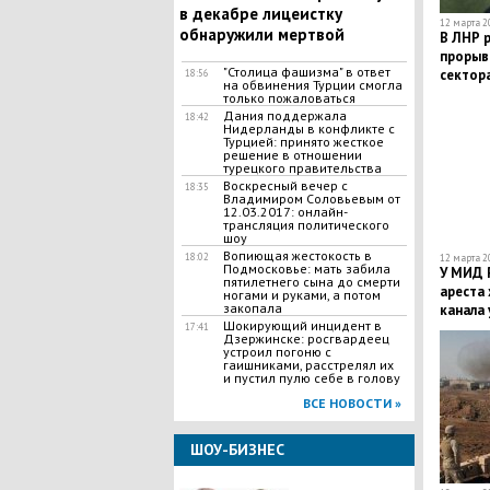
в декабре лицеистку
12 марта 20
обнаружили мертвой
В ЛНР р
прорыв
"Столица фашизма" в ответ
сектора
18:56
на обвинения Турции смогла
расстре
только пожаловаться
Дания поддержала
18:42
Нидерланды в конфликте с
Турцией: принято жесткое
решение в отношении
турецкого правительства
Воскресный вечер с
18:35
Владимиром Соловьевым от
12.03.2017: онлайн-
трансляция политического
шоу
​Вопиющая жестокость в
18:02
12 марта 20
Подмосковье: мать забила
У МИД 
пятилетнего сына до смерти
ареста
ногами и руками, а потом
закопала
канала
​Шокирующий инцидент в
17:41
Дзержинске: росгвардеец
устроил погоню с
гаишниками, расстрелял их
и пустил пулю себе в голову
ВСЕ НОВОСТИ »
ШОУ-БИЗНЕС