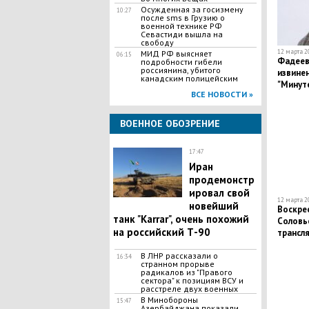
Осужденная за госизмену
10:27
после sms в Грузию о
военной технике РФ
Севастиди вышла на
свободу
12 марта 20
МИД РФ выясняет
06:15
Фадеев
подробности гибели
россиянина, убитого
извине
канадским полицейским
"Минуте
ВСЕ НОВОСТИ »
безобр
ВОЕННОЕ ОБОЗРЕНИЕ
17:47
Иран
продемонстр
ировал свой
12 марта 20
новейший
Воскре
танк "Karrar", очень похожий
Соловье
на российский Т-90
трансл
В ЛНР рассказали о
16:34
странном прорыве
радикалов из "Правого
сектора" к позициям ВСУ и
расстреле двух военных
В Минобороны
15:47
Азербайджана показали