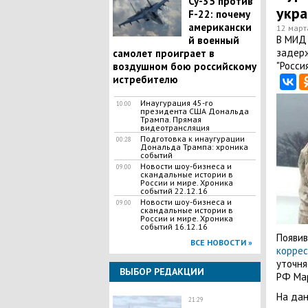
Су-35 против
укра
F-22: почему
американски
12 март
В МИД
й военный
задерж
самолет проиграет в
"Росси
воздушном бою российскому
истребителю
Инаугурация 45-го
10:00
президента США Дональда
Трампа. Прямая
видеотрансляция
Подготовка к инаугурации
00:28
Дональда Трампа: хроника
событий
Новости шоу-бизнеса и
09:00
скандальные истории в
России и мире. Хроника
событий 22.12.16
Новости шоу-бизнеса и
09:00
скандальные истории в
России и мире. Хроника
событий 16.12.16
Появи
ВСЕ НОВОСТИ »
корре
уточня
ВЫБОР РЕДАКЦИИ
РФ Мар
На дан
21:29