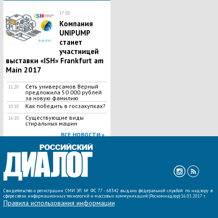
17:50
Компания
UNIPUMP
станет
участницей
выставки «ISH» Frankfurt am
Main 2017
Сеть универсамов Верный
11:20
предложила 50 000 рублей
за новую фамилию
Как победить в госзакупках?
10:10
Существующие виды
16:10
стиральных машин
ВСЕ НОВОСТИ »
Свидетельство о регистрации СМИ ЭЛ № ФС 77 - 68342 выдано федеральной службой по надзору в
сфере связи, информационных технологий и массовых коммуникаций (Роскомнадзор) 16.01.2017 г.
Правила использования информации