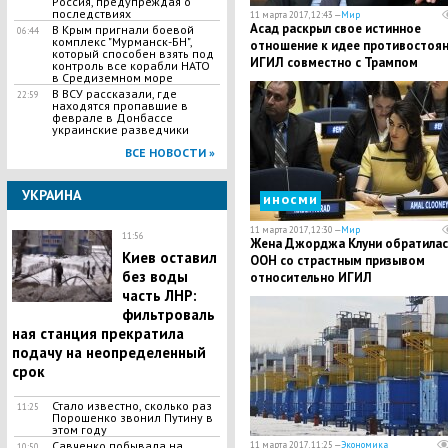
Россия, предупреждая о
последствиях
11 марта 2017, 12:43 —
Мир
Асад раскрыл свое истинное
В Крым пригнали боевой
06:44
комплекс "Мурманск-БН",
отношение к идее противостоя
который способен взять под
ИГИЛ совместно с Трампом
контроль все корабли НАТО
в Средиземном море
В ВСУ рассказали, где
22:59
находятся пропавшие в
феврале в Донбассе
украинские разведчики
ВСЕ НОВОСТИ »
УКРАИНА
иносми
11 марта 2017, 12:30 —
Мир
11:56
Жена Джорджа Клуни обратилас
Киев оставил
ООН со страстным призывом
без воды
относительно ИГИЛ
часть ЛНР:
фильтроваль
ная станция прекратила
подачу на неопределенный
срок
Стало известно, сколько раз
11:25
Порошенко звонил Путину в
этом году
Савченко побывала на
11 марта 2017, 11:25 —
Экономика
10:50