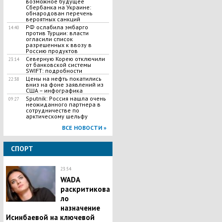
возможное будущее
Сбербанка на Украине:
обнародован перечень
вероятных санкций
РФ ослабила эмбарго
14:40
против Турции: власти
огласили список
разрешенных к ввозу в
Россию продуктов
Северную Корею отключили
23:14
от банковской системы
SWIFT: подробности
Цены на нефть покатились
22:38
вниз на фоне заявлений из
США – инфографика
Sputnik: Россия нашла очень
09:27
неожиданного партнера в
сотрудничестве по
арктическому шельфу
ВСЕ НОВОСТИ »
СПОРТ
23:54
WADA
раскритикова
ло
назначение
Исинбаевой на ключевой