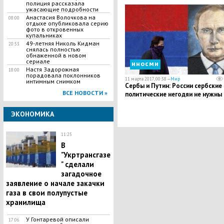
полиция рассказала
НАТО в Средиземном море
ужасающие подробности
Анастасия Волочкова на
08:00
отдыхе опубликовала серию
фото в откровенных
купальниках
49-летняя Николь Кидман
20:53
снялась полностью
обнаженной в новом
сериале
иносми
Настя Задорожная
18:00
порадовала поклонников
11 марта 2017, 00:38 —
Мир
интимным снимком
Сербы и Путин: России сербские
ВСЕ НОВОСТИ »
политические негодяи не нужны
ЭКОНОМИКА
11:25
В
"Укртрансгазе
" сделали
загадочное
заявление о начале закачки
газа в свои полупустые
хранилища
У Гонтаревой описали
17:06