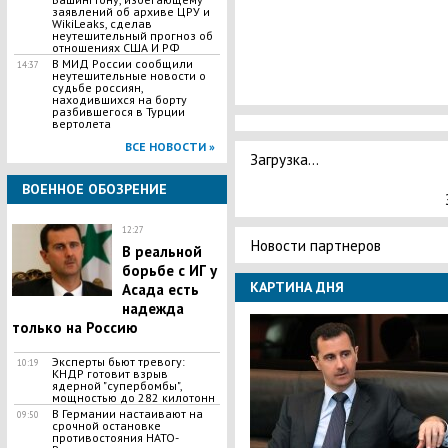
заявлений об архиве ЦРУ и
WikiLeaks, сделав
неутешительный прогноз об
отношениях США И РФ
В МИД России сообщили
14:37
неутешительные новости о
судьбе россиян,
находившихся на борту
разбившегося в Турции
вертолета
ВСЕ НОВОСТИ »
Загрузка...
ВОЕННОЕ ОБОЗРЕНИЕ
12:27
Новости партнеров
В реальной
борьбе с ИГ у
КАРТИНА ДНЯ
Асада есть
надежда
только на Россию
Эксперты бьют тревогу:
10:19
КНДР готовит взрыв
ядерной "супербомбы",
мощностью до 282 килотонн
В Германии настаивают на
09:50
срочной остановке
противостояния НАТО-