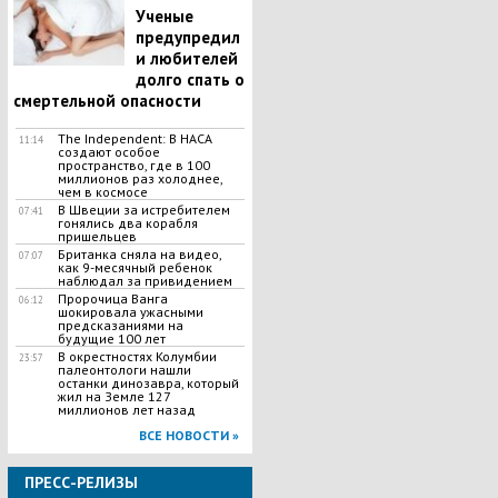
Ученые
предупредил
и любителей
долго спать о
смертельной опасности
The Independent: В НАСА
11:14
создают особое
пространство, где в 100
миллионов раз холоднее,
чем в космосе
В Швеции за истребителем
07:41
гонялись два корабля
пришельцев
Британка сняла на видео,
07:07
как 9-месячный ребенок
наблюдал за привидением
Пророчица Ванга
06:12
шокировала ужасными
предсказаниями на
будущие 100 лет
В окрестностях Колумбии
23:57
палеонтологи нашли
останки динозавра, который
жил на Земле 127
миллионов лет назад
ВСЕ НОВОСТИ »
ПРЕСС-РЕЛИЗЫ