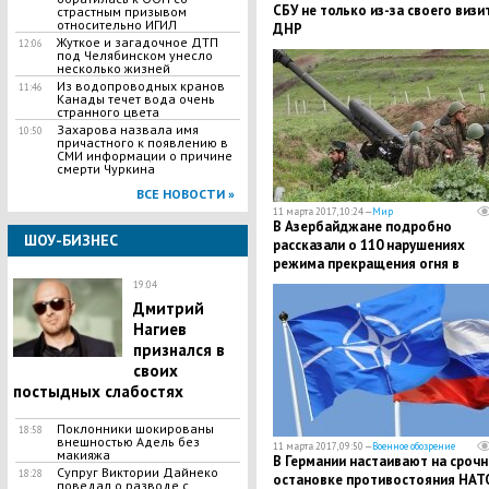
СБУ не только из-за своего визи
страстным призывом
относительно ИГИЛ
ДНР
Жуткое и загадочное ДТП
12:06
под Челябинском унесло
несколько жизней
Из водопроводных кранов
11:46
Канады течет вода очень
странного цвета
Захарова назвала имя
10:50
причастного к появлению в
СМИ информации о причине
смерти Чуркина
ВСЕ НОВОСТИ »
11 марта 2017, 10:24 —
Мир
В Азербайджане подробно
ШОУ-БИЗНЕС
рассказали о 110 нарушениях
режима прекращения огня в
Карабахе за последние сутки
19:04
Дмитрий
Нагиев
признался в
своих
постыдных слабостях
Поклонники шокированы
18:58
внешностью Адель без
11 марта 2017, 09:50 —
Военное обозрение
макияжа
В Германии настаивают на сроч
Супруг Виктории Дайнеко
18:28
остановке противостояния НАТ
поведал о разводе с