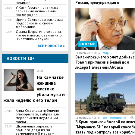
Россия, предупреждая о
певицей
У Кати Гордон появились
последствиях
18:24
серьезные осложнения
после родов
Ирина Салтыкова раскрыла
17:48
подробности о своем
любовнике
Диана Шурыгина уверена,
16:09
что ее изнасилование - это
"счастливый случай"
иносми
ВСЕ НОВОСТИ »
11 марта 2017, 08:59 —
Мир
Выяснилось, чего хочет добитьс
НОВОСТИ 18+
Трамп, пригласив в Белый дом
лидера Палестины Аббаса
06:23
На Камчатке
женщина
жестоко
убила мужа и
жила неделю с его телом
Анна Седокова публично
17:15
опозорилась, выбрав для
мероприятия неудачный
11 марта 2017, 06:44 —
Военное обозрение
наряд
В Крым пригнали боевой компле
Школьница зарезала
"Мурманск-БН", который способ
20:49
родного деда из-за
взять под контроль все корабли
замечания о 8 марта –