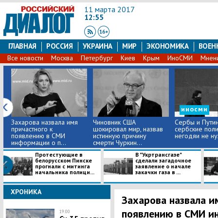
11 марта 2017
12:55
ГЛАВНАЯ
РОССИЯ
УКРАИНА
МИР
ЭКОНОМИКА
ВОЕН
Все новости
Москва
Петербург
Киев
Крым
ИноСМИ
Мнен
иносми
Захарова назвала имя
Чиновник США
Сербы и Путин
причастного к
шокировал мир, назвав
сербские поли
появлению в СМИ
истинную причину
негодяи не н
информации о п...
смерти Чуркин...
Протестующие в
В "Укртрансгазе"
белорусском Пинске
сделали загадочное
прогнали с митинга
заявление о начале
начальника полици...
закачки газа в ...
ХРОНИКА
Захарова назвала и
появлению в СМИ и
19:00