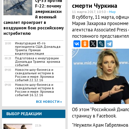
Су-35 против
смерти Чуркина
F-22: почему
американски
11 марта 2017, 10:50 —
Мир
В субботу, 11 марта, офи
й военный
самолет проиграет в
Мария Захарова прокомме
воздушном бою российскому
агентства Associated Press
истребителю
постоянного представител
Инаугурация 45-го
10:00
президента США Дональда
Трампа. Прямая
видеотрансляция
Подготовка к инаугурации
00:28
Дональда Трампа: хроника
событий
Новости шоу-бизнеса и
09:00
скандальные истории в
России и мире. Хроника
событий 22.12.16
Новости шоу-бизнеса и
09:00
скандальные истории в
России и мире. Хроника
событий 16.12.16
ВСЕ НОВОСТИ »
Об этом "Российский Диало
ВЫБОР РЕДАКЦИИ
страницу в Facebook.
"Неужели Арам Габрелянов 
22:26