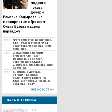
модного
показа
дочери
Рамзана Кадырова: на
мероприятие в Грозном
Ольга Бузова надела
паранджу
Фоторепортаж из Липецка,
09:12
где ночью и стар, и млад
участвовали в крещенских
купаниях
Документы с полным
14:13
списком пленных и
пропавших без вести
украинских солдат в
Донбассе, опубликованные
Савченко
Сирийские девушки
19:52
удивили военных
календарем, вспомнив
главные победы России в
уходящем году
ВСЕ НОВОСТИ »
НАУКА И ТЕХНИКА
12:50