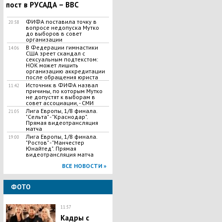
пост в РУСАДА – BBC
ФИФА поставила точку в
20:58
вопросе недопуска Мутко
до выборов в совет
организации
В Федерации гимнастики
14:06
США зреет скандал с
сексуальным подтекстом:
НОК может лишить
организацию аккредитации
после обращения юриста
Источник в ФИФА назвал
11:42
причины, по которым Мутко
не допустят к выборам в
совет ассоциации, - СМИ
Лига Европы, 1/8 финала.
21:05
"Сельта" - "Краснодар".
Прямая видеотрансляция
матча
Лига Европы, 1/8 финала.
19:00
"Ростов" - "Манчестер
Юнайтед". Прямая
видеотрансляция матча
ВСЕ НОВОСТИ »
ФОТО
11:57
Кадры с