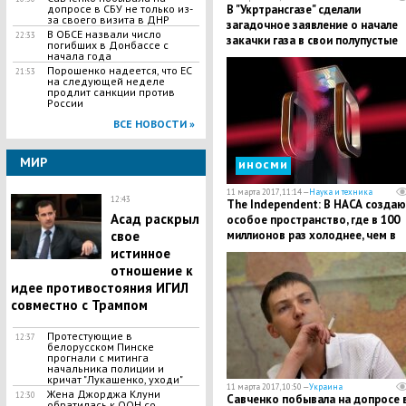
допросе в СБУ не только из-
В "Укртрансгазе" сделали
за своего визита в ДНР
загадочное заявление о начале
В ОБСЕ назвали число
22:33
закачки газа в свои полупустые
погибших в Донбассе с
хранилища
начала года
Порошенко надеется, что ЕС
21:53
на следующей неделе
продлит санкции против
России
ВСЕ НОВОСТИ »
МИР
иносми
11 марта 2017, 11:14 —
Наука и техника
12:43
The Independent: В НАСА создаю
Асад раскрыл
особое пространство, где в 100
свое
миллионов раз холоднее, чем в
космосе
истинное
отношение к
идее противостояния ИГИЛ
совместно с Трампом
Протестующие в
12:37
белорусском Пинске
прогнали с митинга
начальника полиции и
кричат "Лукашенко, уходи"
11 марта 2017, 10:50 —
Украина
Жена Джорджа Клуни
12:30
Савченко побывала на допросе 
обратилась к ООН со