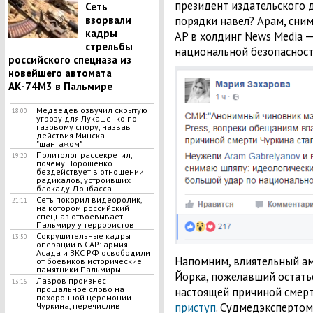
президент издательского 
Сеть
взорвали
порядки навел? Арам, сни
кадры
AP в холдинг News Media —
стрельбы
национальной безопасност
российского спецназа из
новейшего автомата
АК-74М3 в Пальмире
Медведев озвучил скрытую
18:00
угрозу для Лукашенко по
газовому спору, назвав
действия Минска
"шантажом"
Политолог рассекретил,
19:20
почему Порошенко
бездействует в отношении
радикалов, устроивших
блокаду Донбасса
Сеть покорил видеоролик,
21:11
на котором российский
спецназ отвоевывает
Пальмиру у террористов
Сокрушительные кадры
13:50
операции в САР: армия
Асада и ВКС РФ освободили
Напомним, влиятельный ам
от боевиков исторические
памятники Пальмиры
Йорка, пожелавший остать
Лавров произнес
13:16
прощальное слово на
настоящей причиной смерт
похоронной церемонии
приступ
. Судмедэксперто
Чуркина, перечислив