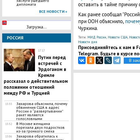
заслуги ушедшего
оставить в тайне причину 
дипломата
ВСЕ НОВОСТИ »
Как ранее сообщал "Россий
при ООН объяснило,
почем
Загрузка...
Чуркина.
Теги:
,
,
РОССИЯ
МИД России
Новости США
Новост
Новости дня
Присоединяйтесь к нам в Fa
17:17
Telegram. Будьте в курсе п
Путин перед
В зак
встречей с
Эрдоганом в
Кремле
рассказал о действительном
положении отношений
между РФ и Турцией
Захарова объяснила, почему
15:55
обвинения США в адрес
России о “развертывании”
ракет являются
голословными
В Москве женщина
15:52
порезала двух подростков
из-за громкого смеха
Захарова обратилась к
15:06
Вашингтону, избегающему