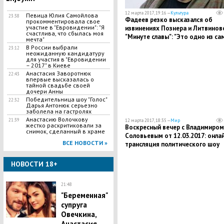
12 марта 2017, 19:16 —
Культура
Певица Юлия Самойлова
23:38
Фадеев резко высказался об
прокомментировала свое
участие в "Евровидении": "Я
извинениях Познера и Литвинов
счастлива, что сбылась моя
"Минуте славы": "Это одно из са
мечта"
безобразных и фальшивых дейс
В России выбрали
23:12
неожиданную кандидатуру
для участия в "Евровидении
– 2017" в Киеве
Анастасия Заворотнюк
22:43
впервые высказалась о
тайной свадьбе своей
дочери Анны
Победительница шоу "Голос"
22:32
Дарья Антонюк серьезно
заболела на гастролях
Анастасию Волочкову
21:39
12 марта 2017, 18:35 —
Мир
жестко раскритиковали за
Воскресный вечер с Владимиром
снимок, сделанный в храме
Соловьевым от 12.03.2017: онла
ВСЕ НОВОСТИ »
трансляция политического шоу
НОВОСТИ 18+
21:48
"Беременная"
супруга
Овечкина,
Анастасия