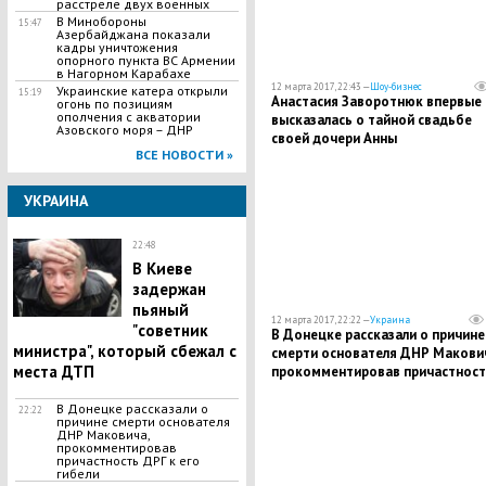
расстреле двух военных
В Минобороны
15:47
Азербайджана показали
кадры уничтожения
опорного пункта ВС Армении
в Нагорном Карабахе
12 марта 2017, 22:43 —
Шоу-бизнес
Украинские катера открыли
15:19
Анастасия Заворотнюк впервые
огонь по позициям
ополчения с акватории
высказалась о тайной свадьбе
Азовского моря – ДНР
своей дочери Анны
ВСЕ НОВОСТИ »
УКРАИНА
22:48
В Киеве
задержан
пьяный
12 марта 2017, 22:22 —
Украина
"советник
В Донецке рассказали о причине
министра", который сбежал с
смерти основателя ДНР Макович
места ДТП
прокомментировав причастност
ДРГ к его гибели
В Донецке рассказали о
22:22
причине смерти основателя
ДНР Маковича,
прокомментировав
причастность ДРГ к его
гибели