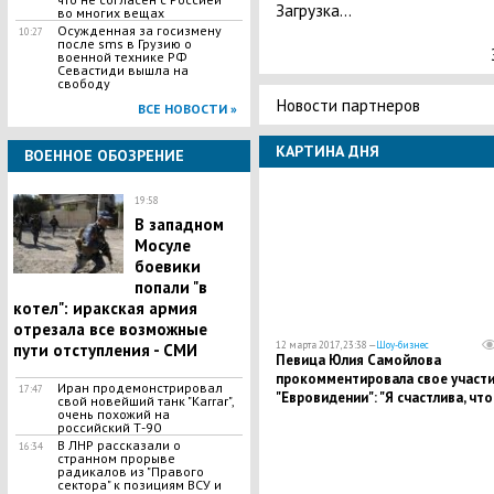
Загрузка...
во многих вещах
Осужденная за госизмену
10:27
после sms в Грузию о
военной технике РФ
Севастиди вышла на
свободу
Новости партнеров
ВСЕ НОВОСТИ »
КАРТИНА ДНЯ
ВОЕННОЕ ОБОЗРЕНИЕ
19:58
В западном
Мосуле
боевики
попали "в
котел": иракская армия
отрезала все возможные
12 марта 2017, 23:38 —
Шоу-бизнес
пути отступления - СМИ
Певица Юлия Самойлова
прокомментировала свое участи
Иран продемонстрировал
17:47
"Евровидении": "Я счастлива, что
свой новейший танк "Karrar",
очень похожий на
сбылась моя мечта"
российский Т-90
В ЛНР рассказали о
16:34
странном прорыве
радикалов из "Правого
сектора" к позициям ВСУ и