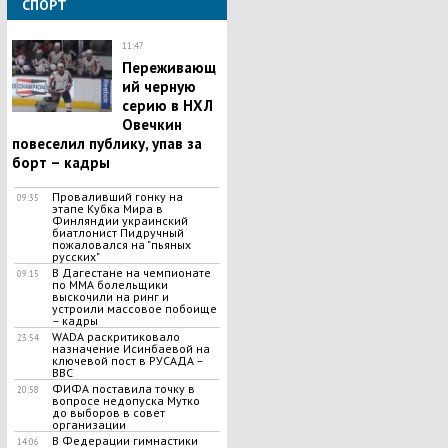
СПОРТ
11:47
Переживающ
ий черную
серию в НХЛ
Овечкин
повеселил публику, упав за
борт – кадры
Проваливший гонку на
09:35
этапе Кубка Мира в
Финляндии украинский
биатлонист Пидручный
пожаловался на "пьяных
русских"
В Дагестане на чемпионате
09:15
по ММА болельщики
выскочили на ринг и
устроили массовое побоище
– кадры
WADA раскритиковало
23:54
назначение Исинбаевой на
ключевой пост в РУСАДА –
BBC
ФИФА поставила точку в
20:58
вопросе недопуска Мутко
до выборов в совет
организации
В Федерации гимнастики
14:06