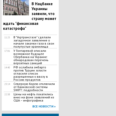
В Нацбанке
Украины
заявили, что
страну может
ждать "финансовая
катастрофа"
В "Укртрансгазе" сделали
11:25
загадочное заявление о
начале закачки газа в свои
полупустые хранилища
У Гонтаревой описали
17:06
возможное будущее
Сбербанка на Украине:
обнародован перечень
вероятных санкций
РФ ослабила эмбарго
14:40
против Турции: власти
огласили список
разрешенных к ввозу в
Россию продуктов
Северную Корею отключили
23:14
от банковской системы
SWIFT: подробности
Цены на нефть покатились
22:38
вниз на фоне заявлений из
США – инфографика
ВСЕ НОВОСТИ »