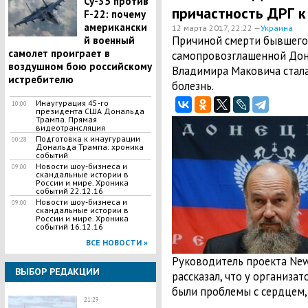
Су-35 против
причастность ДРГ к
F-22: почему
американски
12 марта 2017, 22:22 —
Украина
Причиной смерти бывшего 
й военный
самолет проиграет в
самопровозглашенной Дон
воздушном бою российскому
Владимира Маковича стала
истребителю
болезнь.
Инаугурация 45-го
10:00
президента США Дональда
Трампа. Прямая
видеотрансляция
Подготовка к инаугурации
00:28
Дональда Трампа: хроника
событий
Новости шоу-бизнеса и
09:00
скандальные истории в
России и мире. Хроника
событий 22.12.16
Новости шоу-бизнеса и
09:00
скандальные истории в
России и мире. Хроника
событий 16.12.16
ВСЕ НОВОСТИ »
Руководитель проекта New
ВЫБОР РЕДАКЦИИ
рассказал, что у организат
были проблемы с сердцем, 
21:29