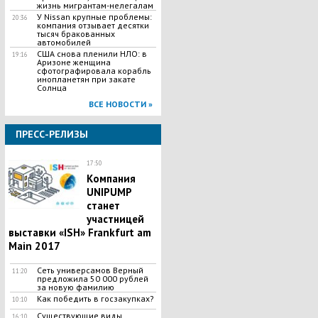
жизнь мигрантам-нелегалам
У Nissan крупные проблемы:
20:36
компания отзывает десятки
тысяч бракованных
автомобилей
США снова пленили НЛО: в
19:16
Аризоне женщина
сфотографировала корабль
инопланетян при закате
Солнца
ВСЕ НОВОСТИ »
ПРЕСС-РЕЛИЗЫ
17:50
Компания
UNIPUMP
станет
участницей
выставки «ISH» Frankfurt am
Main 2017
Сеть универсамов Верный
11:20
предложила 50 000 рублей
за новую фамилию
Как победить в госзакупках?
10:10
Существующие виды
16:10