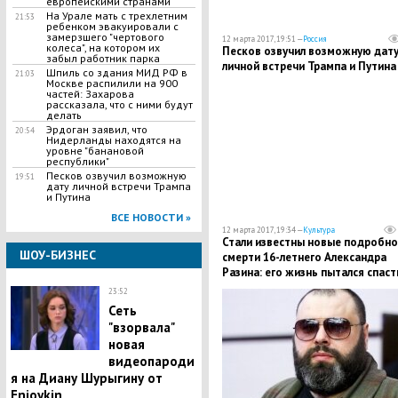
европейскими странами
На Урале мать с трехлетним
21:53
ребенком эвакуировали с
замерзшего "чертового
12 марта 2017, 19:51 —
Россия
колеса", на котором их
Песков озвучил возможную дат
забыл работник парка
личной встречи Трампа и Путина
Шпиль со здания МИД РФ в
21:03
Москве распилили на 900
частей: Захарова
рассказала, что с ними будут
делать
Эрдоган заявил, что
20:54
Нидерланды находятся на
уровне "банановой
республики"
Песков озвучил возможную
19:51
дату личной встречи Трампа
и Путина
ВСЕ НОВОСТИ »
12 марта 2017, 19:34 —
Культура
Стали известны новые подробно
ШОУ-БИЗНЕС
смерти 16-летнего Александра
Разина: его жизнь пытался спаст
случайный прохожий
23:52
Сеть
"взорвала"
новая
видеопароди
я на Диану Шурыгину от
Enjoykin