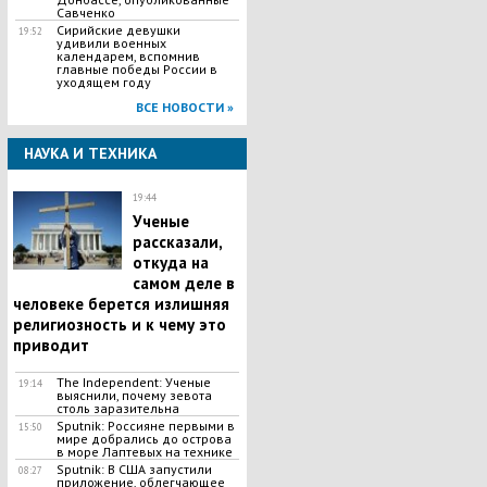
Савченко
Сирийские девушки
19:52
удивили военных
календарем, вспомнив
главные победы России в
уходящем году
ВСЕ НОВОСТИ »
НАУКА И ТЕХНИКА
19:44
Ученые
рассказали,
откуда на
самом деле в
человеке берется излишняя
религиозность и к чему это
приводит
The Independent: Ученые
19:14
выяснили, почему зевота
столь заразительна
Sputnik: Россияне первыми в
15:50
мире добрались до острова
в море Лаптевых на технике
Sputnik: В США запустили
08:27
приложение, облегчающее