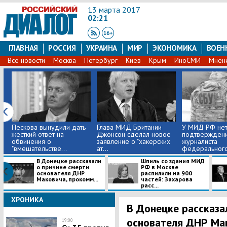
13 марта 2017
02:21
ГЛАВНАЯ
РОССИЯ
УКРАИНА
МИР
ЭКОНОМИКА
ВОЕН
Все новости
Москва
Петербург
Киев
Крым
ИноСМИ
Мнен
Пескова вынудили дать
Глава МИД Британии
У МИД РФ не
жесткий ответ на
Джонсон сделал новое
подтверждени
обвинения о
заявление о "хакерских
журналиста
"вмешательстве...
ат...
федерального 
В Донецке рассказали
Шпиль со здания МИД
о причине смерти
РФ в Москве
основателя ДНР
распилили на 900
Маковича, прокомм...
частей: Захарова
расс...
ХРОНИКА
В Донецке рассказа
основателя ДНР Ма
19:00