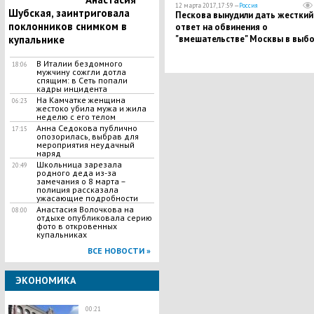
12 марта 2017, 17:59 —
Россия
Шубская, заинтриговала
Пескова вынудили дать жесткий
поклонников снимком в
ответ на обвинения о
купальнике
"вмешательстве" Москвы в выб
за границей
В Италии бездомного
18:06
мужчину сожгли дотла
спящим: в Сеть попали
кадры инцидента
На Камчатке женщина
06:23
жестоко убила мужа и жила
неделю с его телом
Анна Седокова публично
17:15
опозорилась, выбрав для
мероприятия неудачный
наряд
Школьница зарезала
20:49
родного деда из-за
замечания о 8 марта –
полиция рассказала
ужасающие подробности
Анастасия Волочкова на
08:00
отдыхе опубликовала серию
фото в откровенных
купальниках
ВСЕ НОВОСТИ »
ЭКОНОМИКА
00:21