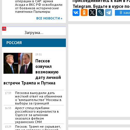
Присоединяйтесь к нам в Fa
операции в САР: армия
Асада и ВКС РФ освободили
Telegram. Будьте в курсе п
от боевиков исторические
памятники Пальмиры
В зак
ВСЕ НОВОСТИ »
Загрузка...
РОССИЯ
19:51
Песков
озвучил
возможную
дату личной
встречи Трампа и Путина
Пескова вынудили дать
17:59
жесткий ответ на обвинения
о "вмешательстве" Москвы в
выборы за границей
Арест спецслужбами
16:53
российского журналиста в
Одессе за шпионаж
оказался фейком
украинских СМИ
Песков: Трамп не скрывает,
13:29
что не согласен с Россией