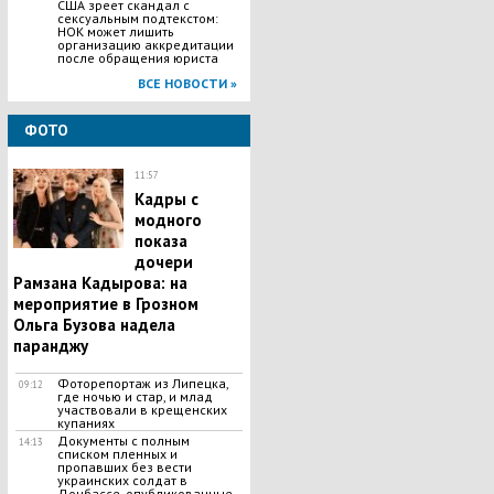
США зреет скандал с
сексуальным подтекстом:
НОК может лишить
организацию аккредитации
после обращения юриста
ВСЕ НОВОСТИ »
ФОТО
11:57
Кадры с
модного
показа
дочери
Рамзана Кадырова: на
мероприятие в Грозном
Ольга Бузова надела
паранджу
Фоторепортаж из Липецка,
09:12
где ночью и стар, и млад
участвовали в крещенских
купаниях
Документы с полным
14:13
списком пленных и
пропавших без вести
украинских солдат в
Донбассе, опубликованные