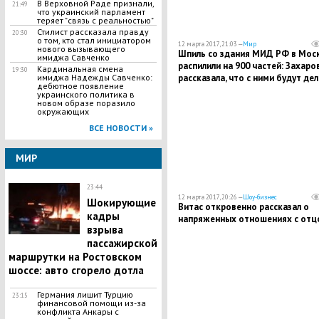
В Верховной Раде признали,
21:49
что украинский парламент
теряет "связь с реальностью"
Стилист рассказала правду
20:30
о том, кто стал инициатором
12 марта 2017, 21:03 —
Мир
нового вызывающего
Шпиль со здания МИД РФ в Мос
имиджа Савченко
распилили на 900 частей: Захаро
​Кардинальная смена
19:30
имиджа Надежды Савченко:
рассказала, что с ними будут де
дебютное появление
украинского политика в
новом образе поразило
окружающих
ВСЕ НОВОСТИ »
МИР
23:44
12 марта 2017, 20:26 —
Шоу-бизнес
Шокирующие
Витас откровенно рассказал о
кадры
напряженных отношениях с отц
взрыва
пассажирской
маршрутки на Ростовском
шоссе: авто сгорело дотла
Германия лишит Турцию
23:15
финансовой помощи из-за
конфликта Анкары с