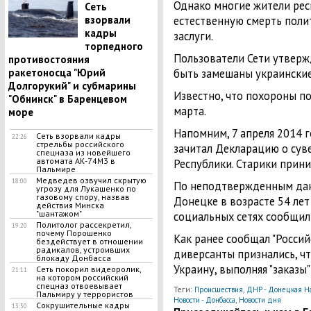
Однако многие жители рес
Сеть
взорвали
естественную смерть поли
кадры
заслуги.
торпедного
Пользователи Сети утверж
противостояния
ракетоносца "Юрий
быть замешаны украинские
Долгорукий" и субмарины
Известно, что похороны по
"Обнинск" в Баренцевом
марта.
море
Напомним, 7 апреля 2014 
Сеть взорвали кадры
22:26
стрельбы российского
зачитал Декларацию о су
спецназа из новейшего
автомата АК-74М3 в
Республики. Старики прини
Пальмире
Медведев озвучил скрытую
18:00
По неподтвержденным да
угрозу для Лукашенко по
газовому спору, назвав
Донецке в возрасте 54 лет 
действия Минска
"шантажом"
социальных сетях сообщили
Политолог рассекретил,
19:20
почему Порошенко
Как ранее сообщал "Россий
бездействует в отношении
радикалов, устроивших
диверсанты признались, ч
блокаду Донбасса
Украину, выполняя "заказы
Сеть покорил видеоролик,
21:11
на котором российский
спецназ отвоевывает
Теги:
,
Происшествия
ДНР - Донецкая Н
Пальмиру у террористов
,
Новости - Донбасса
Новости дня
Сокрушительные кадры
13:50