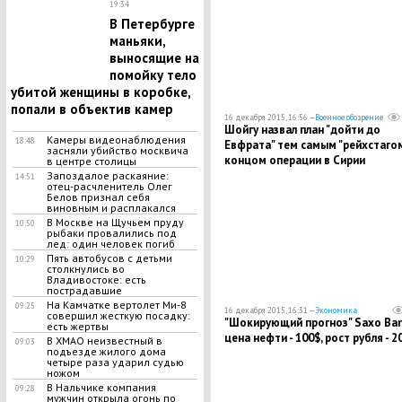
19:34
В Петербурге
маньяки,
выносящие на
помойку тело
убитой женщины в коробке,
попали в объектив камер
16 декабря 2015, 16:56 —
Военное обозрение
Шойгу назвал план "дойти до
Камеры видеонаблюдения
18:48
Евфрата" тем самым "рейхстагом
засняли убийство москвича
концом операции в Сирии
в центре столицы
Запоздалое раскаяние:
14:51
отец-расчленитель Олег
Белов признал себя
виновным и расплакался
В Москве на Щучьем пруду
10:50
рыбаки провалились под
лед: один человек погиб
Пять автобусов с детьми
10:29
столкнулись во
Владивостоке: есть
пострадавшие
На Камчатке вертолет Ми-8
09:25
16 декабря 2015, 16:31 —
Экономика
совершил жесткую посадку:
"Шокирующий прогноз" Saxo Ban
есть жертвы
цена нефти - 100$, рост рубля - 
В ХМАО неизвестный в
09:03
подъезде жилого дома
четыре раза ударил судью
ножом
В Нальчике компания
09:28
мужчин открыла огонь по