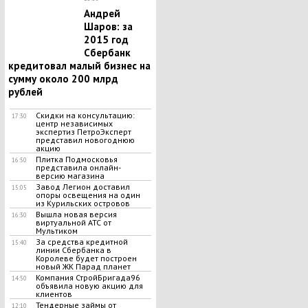
Андрей
Шаров: за
2015 год
Сбербанк
кредитовал малый бизнес на
сумму около 200 млрд
рублей
Скидки на консультацию:
17:30
центр независимых
экспертиз ПетроЭксперт
представил новогоднюю
акцию
Плитка Подмосковья
16:50
представила онлайн-
версию магазина
Завод Легион доставил
15:05
опоры освещения на один
из Курильских островов
Вышла новая версия
16:30
виртуальной АТС от
Мультиком
За средства кредитной
15:40
линии Сбербанка в
Королеве будет построен
новый ЖК Парад планет
Компания СтройБригада96
14:50
объявила новую акцию для
клиентов
Тендерные займы от
12:10