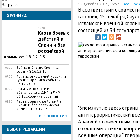
15 декабря 2015, 13:57 —
Военное 
Загрузка...
В соответствии с совмест
ХРОНИКА
вторник, 15 декабря, Сауд
Исламской военной коалиц
08:30
состоящей из 34 государст
Карта боевых
действий в
Сирии и баз
российской
армии от 16.12.15
Война в Сирии. Хроника
08:00
событий 16.12.15
Кризис отношений России и
07:00
Турции. Хроника событий
16.12.2015
Главные новости и
06:00
обстановка в ДНР и ЛНР
16.12. Хроника событий
Карта боевых действий в
08:30
Сирии и баз российской
"Упомянутые здесь страны
армии от 15.12.15
антитеррористический вое
ВСЕ НОВОСТИ »
Аравией с совместным опе
созданным с целью коорд
ВЫБОР РЕДАКЦИИ
военные операции," говори