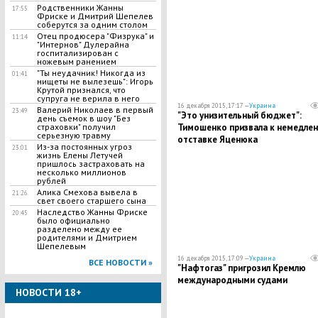
Родственники Жанны
17:55
Фриске и Дмитрий Шепелев
соберутся за одним столом
Отец продюсера "Физрука" и
11:14
"Интернов" Дулерайна
госпитализирован с
ножевым ранением
"Ты неудачник! Никогда из
01:41
нищеты не вылезешь": Игорь
Крутой признался, что
супруга не верила в него
16 декабря 2015, 17:17 —
Украина
Валерий Николаев в первый
23:49
"Это унизительный бюджет":
день съемок в шоу "Без
Тимошенко призвала к немедле
страховки" получил
серьезную травму
отставке Яценюка
Из-за постоянных угроз
23:01
жизнь Елены Летучей
пришлось застраховать на
несколько миллионов
рублей
Алика Смехова вывела в
21:26
свет своего старшего сына
Наследство Жанны Фриске
20:45
было официально
разделено между ее
родителями и Дмитрием
Шепелевым
16 декабря 2015, 17:09 —
Украина
ВСЕ НОВОСТИ »
"Нафтогаз" пригрозил Кремлю
международными судами
НОВОСТИ 18+