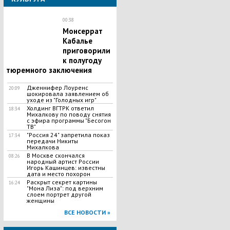
00:38
Монсеррат
Кабалье
приговорили
к полугоду
тюремного заключения
Дженнифер Лоуренс
20:09
шокировала заявлением об
уходе из "Голодных игр"
Холдинг ВГТРК ответил
18:34
Михалкову по поводу снятия
с эфира программы "Бесогон
ТВ"
"Россия 24" запретила показ
17:34
передачи Никиты
Михалкова
В Москве скончался
08:26
народный артист России
Игорь Кашинцев: известны
дата и место похорон
Раскрыт секрет картины
16:24
"Мона Лиза": под верхним
слоем портрет другой
женщины
ВСЕ НОВОСТИ »