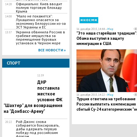
Официально: Киев вводит
14:28
полную торговую блокаду
Крыма
"Мало не покажется":
14:08
иносми
Лукашенко опасается за
экономику Белоруссии из-за
ЗСТ Украины и ЕС
16 декабря 2015, 14:44 —
Мир
Украина обвинила Россию в
"Это наша старейшая традиция"
13:57
грабеже имущества за
Обама выступил в защиту
перемещение буровых
установок в Черном море
иммиграции в США
ВСЕ НОВОСТИ »
СПОРТ
11:59
ДНР
поставила
жесткое
16 декабря 2015, 14:22 —
Мир
Турция ответила на требование
условие ФК
России выплатить компенсацию 
"Шахтер" для возвращения
сбитый Су-24 категорическим "н
на "Донбасс-Арену"
Рой Джонс снова
20:22
собирается боксировать,
дабы одержать первую
победу под российским
флагом