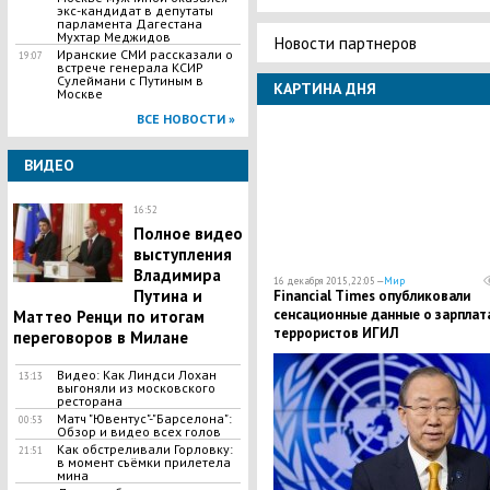
экс-кандидат в депутаты
парламента Дагестана
Мухтар Меджидов
Новости партнеров
Иранские СМИ рассказали о
19:07
встрече генерала КСИР
Сулеймани с Путиным в
КАРТИНА ДНЯ
Москве
ВСЕ НОВОСТИ »
ВИДЕО
16:52
Полное видео
выступления
Владимира
16 декабря 2015, 22:05 —
Мир
Путина и
Financial Times опубликовали
сенсационные данные о зарплат
Маттео Ренци по итогам
террористов ИГИЛ
переговоров в Милане
Видео: Как Линдси Лохан
13:13
выгоняли из московского
ресторана
Матч "Ювентус"-"Барселона":
00:53
Обзор и видео всех голов
Как обстреливали Горловку:
21:51
в момент съёмки прилетела
мина