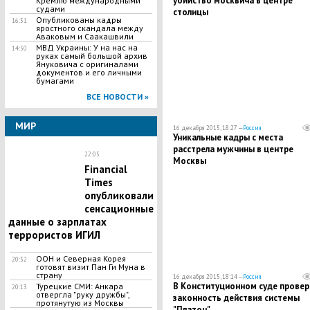
убийство москвича в центре
Кремлю международными
судами
столицы
Опубликованы кадры
16:51
яростного скандала между
Аваковым и Саакашвили
МВД Украины: У на нас на
14:50
руках самый большой архив
Януковича с оригиналами
документов и его личными
бумагами
ВСЕ НОВОСТИ »
МИР
16 декабря 2015, 18:27 —
Россия
Уникальные кадры с места
расстрела мужчины в центре
22:05
Москвы
Financial
Times
опубликовали
сенсационные
данные о зарплатах
террористов ИГИЛ
ООН и Северная Корея
20:32
готовят визит Пан Ги Муна в
страну
16 декабря 2015, 18:14 —
Россия
В Конституционном суде провер
Турецкие СМИ: Анкара
20:13
отвергла "руку дружбы",
законность действия системы
протянутую из Москвы
"Платон"