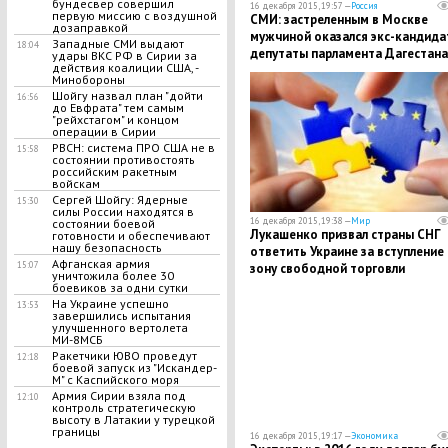
бундесвер совершил
16 декабря 2015, 19:57 —
Россия
первую миссию с воздушной
СМИ: застреленным в Москве
дозаправкой
мужчиной оказался экс-кандида
Западные СМИ выдают
18:04
депутаты парламента Дагестана
удары ВКС РФ в Сирии за
действия коалиции США, -
Мухтар Меджидов
Минобороны
Шойгу назвал план "дойти
16:56
до Евфрата" тем самым
"рейхстагом" и концом
операции в Сирии
РВСН: система ПРО США не в
15:58
состоянии противостоять
российским ракетным
войскам
Сергей Шойгу: Ядерные
15:30
силы России находятся в
16 декабря 2015, 19:38 —
Мир
состоянии боевой
Лукашенко призвал страны СНГ
готовности и обеспечивают
нашу безопасность
ответить Украине за вступление 
Афганская армия
15:07
зону свободной торговли
уничтожила более 30
боевиков за одни сутки
На Украине успешно
13:53
завершились испытания
улучшенного вертолета
МИ-8МСБ
Ракетчики ЮВО проведут
12:18
боевой запуск из "Искандер-
М" с Каспийского моря
Армия Сирии взяла под
12:10
контроль стратегическую
высоту в Латакии у турецкой
границы
16 декабря 2015, 19:17 —
Экономика