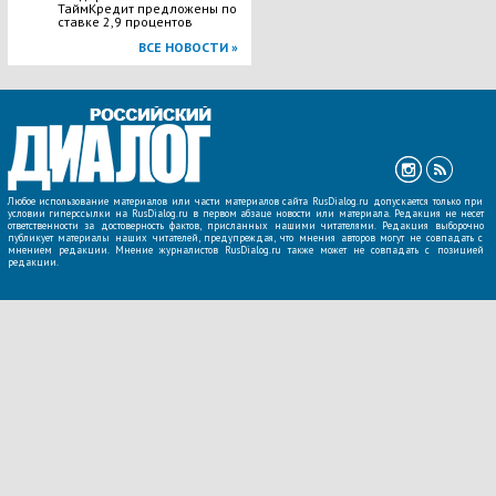
ТаймКредит предложены по
ставке 2,9 процентов
ВСЕ НОВОСТИ »
Любое использование материалов или части материалов сайта RusDialog.ru допускается только при
условии гиперссылки на RusDialog.ru в первом абзаце новости или материала. Редакция не несет
ответственности за достоверность фактов, присланных нашими читателями. Редакция выборочно
публикует материалы наших читателей, предупреждая, что мнения авторов могут не совпадать с
мнением редакции. Мнение журналистов RusDialog.ru также может не совпадать с позицией
редакции.