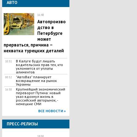
АВТО
16:48
Автопроизво
дство в
Петербурге
может
прерваться, причина –
нехватка турецких деталей
В Калуге будут лишать
10:31
водительских прав тех, кто
уклоняется от уплаты
алиментов
"АвтоВаз" планирует
00:52
возвращение на рынок
Украины
Крупнейший экономический
16:58
переворот Путина: новый
указ вдохнул жизнь в
российский авторынок, -
немецкие СМИ
ВСЕ НОВОСТИ »
ПРЕСС-РЕЛИЗЫ
18:00