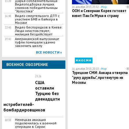
Дарья-соблазнительница:
11:20
Видеоподборка лучших
16 декабря 2015, 20:32 —
Мир
снимков победительницы
ООН и Северная Корея готовят
"Холостяка"
визит Пан Ги Муна в страну
Видео смертельного ДТП с
16:48
участием БМВ и байкера в
Москве
Видео беспорядков в Киеве:
22:45
Люди неистовствуют,
милиция бездействует
Американской выпускнице
19:42
туфли помешали удачно
закончить школу
ВСЕ НОВОСТИ »
иносми
ВОЕННОЕ ОБОЗРЕНИЕ
16 декабря 2015, 20:13 —
Мир
Турецкие СМИ: Анкара отвергла
21:26
"руку дружбы", протянутую из
США
Москвы
оставили
Турцию без
двенадцати
истребителей-
бомбардировщиков
Немецкая авиация
18:38
подключилась к военной
операции в Сирии: