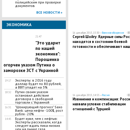
полицейским при проверке
документов
ВСЕ НОВОСТИ »
ЭКОНОМИКА
16 декабря 2015, 15:30 —
Военное обозрение
Сергей Шойгу: Ядерные силы Рос
21:47
находятся в состоянии боевой
"Это ударит
готовности и обеспечивают наш
по нашей
безопасность
экономике":
Порошенко
огорчен указом Путина о
заморозке ЗСТ с Украиной
Эксперты: в 2016 году
19:17
доллар будет по 80 рублей,
а ВВП упадет на 3%
Путин своим указом
18:32
остановил действие
16 декабря 2015, 14:55 —
Россия
Извинения и компенсация: Росси
договора о свободной
торговли с Украиной
назвала условия стабилизации
"Шокирующий прогноз" Saxo
16:31
отношений с Турцией
Bank: цена нефти - 100$, рост
рубля - 20%
Будет хуже, чем с нефтью:
14:45
Эксперты рассказали, когда
следует ждать пика низких
цен на рынке газа