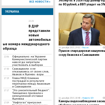
Эксперты: в 2016 году доллар бу
ВСЕ НОВОСТИ »
по 80 рублей, а ВВП упадет на 3
УКРАИНА
22:23
В ДНР
представили
новые
автомобильн
ые номера международного
16 декабря 2015, 19:01 —
Россия
образца
Пушков спародировал нашумев
ссору Авакова и Саакашвили
Официально: на Украине
22:06
Коммунистической партии
навсегда запретили
участвовать в выборах
Саакашвили: я не
17:30
отказываюсь от своих слов,
Аваков и Яценюк - воры
​Глава МИД Климкин
17:19
пострадал в результате
перепалки между Аваковым
и Саакашвили
"Это унизительный бюджет":
17:17
Тимошенко призвала к
немедленной отставке
16 декабря 2015, 18:48 —
Новости 18+
Яценюка
Камеры видеонаблюдения засня
"Нафтогаз" пригрозил
17:09