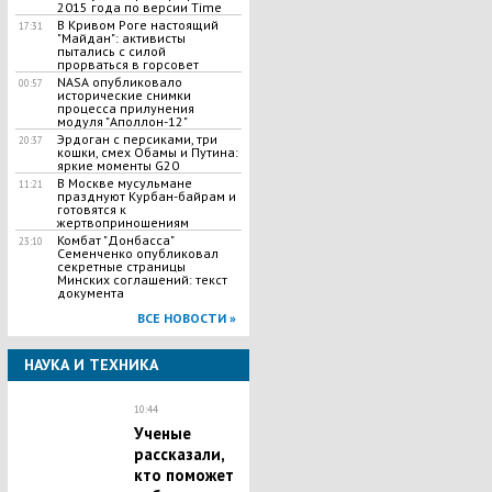
2015 года по версии Time
В Кривом Роге настоящий
17:31
"Майдан": активисты
пытались с силой
прорваться в горсовет
NASA опубликовало
00:57
исторические снимки
процесса прилунения
модуля "Аполлон-12"
Эрдоган с персиками, три
20:37
кошки, смех Обамы и Путина:
яркие моменты G20
В Москве мусульмане
11:21
празднуют Курбан-байрам и
готовятся к
жертвоприношениям
Комбат "Донбасса"
23:10
Семенченко опубликовал
секретные страницы
Минских соглашений: текст
документа
ВСЕ НОВОСТИ »
НАУКА И ТЕХНИКА
10:44
Ученые
рассказали,
кто поможет