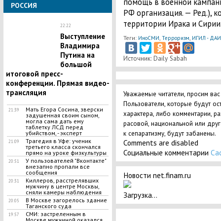
помощь в военной кампан
РОССИЯ
РФ организация. — Ред.), 
территории Ирака и Сирии
22:22
Выступление
Теги:
,
,
ИноСМИ
Терроризм
ИГИЛ - ДА
Владимира
Путина на
Источник: Daily Sabah
большой
итоговой пресс-
конференции. Прямая видео-
трансляция
Уважаемые читатели, просим вас
Пользователи, которые будут ос
Мать Егора Сосина, зверски
21:39
характера, либо комментарии, р
задушенная своим сыном,
могла сама дать ему
расовой, национальной или дру
таблетку ЛСД перед
к сепаратизму, будут забанены.
убийством, - эксперт
Трагедия в Уфе: ученик
Comments are disabled
21:09
третьего класса скончался
Социальные комментарии
Ca
прямо на уроке физкультуры
У пользователей "Вконтакте"
20:51
внезапно пропали все
сообщения
Новости net.finam.ru
Киллеров, расстрелявших
20:31
мужчину в центре Москвы,
сняли камеры наблюдения
Загрузка...
В Москве загорелось здание
20:05
Таганского суда
СМИ: застреленным в
19:57
Москве мужчиной оказался