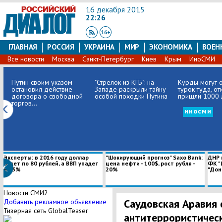
16 декабря 2015
22:26
ГЛАВНАЯ
РОССИЯ
УКРАИНА
МИР
ЭКОНОМИКА
ВОЕН
Все новости
Москва
Санкт-Петербург
Киев
Крым
ИноСМИ
Путин своим указом
"Стрелок из КГБ": на
Курды могут о
остановил действие
Западе раскрыли тайну
турок туда, от
договора о свободной
особой походки Путина
пришли 1000 л
торгов...
иносми
Эксперты: в 2016 году доллар
"Шокирующий прогноз" Saxo Bank:
ДНР 
будет по 80 рублей, а ВВП упадет
цена нефти - 100$, рост рубля -
ФК "
на 3%
20%
"Донб
Новости СМИ2
Саудовская Аравия 
Добавить рекламное обьявление
Тизерная сеть GlobalTeaser
антитеррористичес