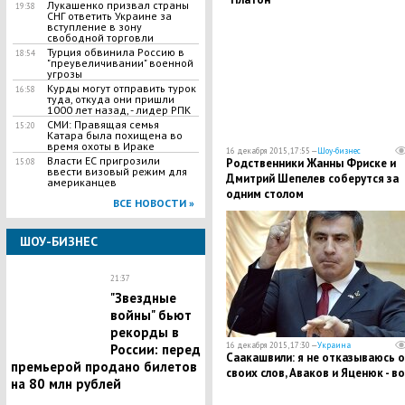
Лукашенко призвал страны
19:38
СНГ ответить Украине за
вступление в зону
свободной торговли
Турция обвинила Россию в
18:54
"преувеличивании" военной
угрозы
Курды могут отправить турок
16:58
туда, откуда они пришли
1000 лет назад, - лидер РПК
СМИ: Правящая семья
15:20
Катара была похищена во
время охоты в Ираке
16 декабря 2015, 17:55 —
Шоу-бизнес
Власти ЕС пригрозили
Родственники Жанны Фриске и
15:08
ввести визовый режим для
Дмитрий Шепелев соберутся за
американцев
одним столом
ВСЕ НОВОСТИ »
ШОУ-БИЗНЕС
21:37
"Звездные
войны" бьют
рекорды в
16 декабря 2015, 17:30 —
Украина
России: перед
Саакашвили: я не отказываюсь о
премьерой продано билетов
своих слов, Аваков и Яценюк - в
на 80 млн рублей