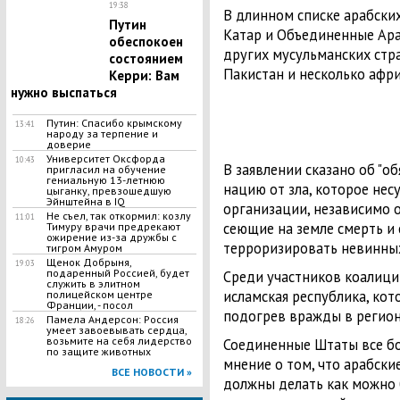
19:38
В длинном списке арабских
Путин
Катар и Объединенные Ара
обеспокоен
других мусульманских стран
состоянием
Пакистан и несколько афри
Керри: Вам
нужно выспаться
Путин: Спасибо крымскому
13:41
народу за терпение и
доверие
Университет Оксфорда
10:43
В заявлении сказано об "
пригласил на обучение
гениальную 13-летнюю
нацию от зла, которое нес
цыганку, превзошедшую
Эйнштейна в IQ
организации, независимо о
Не съел, так откормил: козлу
11:01
сеющие на земле смерть и 
Тимуру врачи предрекают
ожирение из-за дружбы с
терроризировать невинных
тигром Амуром
Щенок Добрыня,
19:03
подаренный Россией, будет
Среди участников коалиции
служить в элитном
исламская республика, ко
полицейском центре
Франции, - посол
подогрев вражды в регион
Памела Андерсон: Россия
18:26
умеет завоевывать сердца,
возьмите на себя лидерство
Соединенные Штаты все б
по защите животных
мнение о том, что арабски
ВСЕ НОВОСТИ »
должны делать как можно 