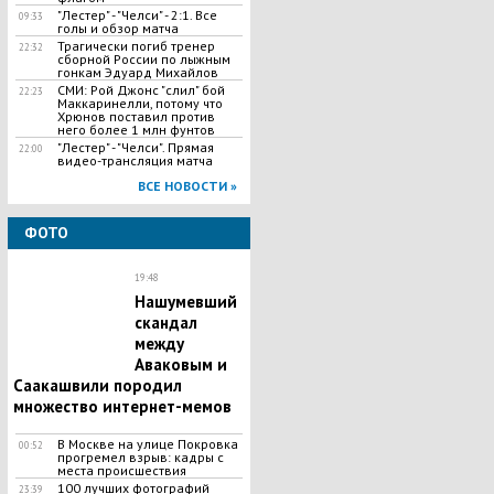
"Лестер" - "Челси" - 2:1. Все
09:33
голы и обзор матча
Трагически погиб тренер
22:32
сборной России по лыжным
гонкам Эдуард Михайлов
СМИ: Рой Джонс "слил" бой
22:23
Маккаринелли, потому что
Хрюнов поставил против
него более 1 млн фунтов
"Лестер" - "Челси". Прямая
22:00
видео-трансляция матча
ВСЕ НОВОСТИ »
ФОТО
19:48
Нашумевший
скандал
между
Аваковым и
Саакашвили породил
множество интернет-мемов
В Москве на улице Покровка
00:52
прогремел взрыв: кадры с
места происшествия
100 лучших фотографий
23:39