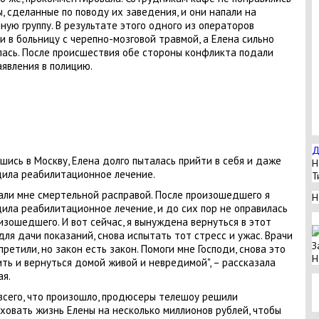
, сделанные по поводу их заведения, и они напали на
ную группу. В результате этого одного из операторов
и в больницу с черепно-мозговой травмой, а Елена сильно
лась. После происшествия обе стороны конфликта подали
аявления в полицию.
Д
шись в Москву, Елена долго пыталась прийти в себя и даже
Н
ила реабилитационное лечение.
Т
али мне смертельной расправой. После произошедшего я
Н
ила реабилитационное лечение, и до сих пор не оправилась
изошедшего. И вот сейчас, я вынуждена вернуться в этот
для дачи показаний, снова испытать тот стресс и ужас. Врачи
З
претили, но закон есть закон. Помоги мне Господи, снова это
Н
ть и вернуться домой живой и невредимой", – рассказала
я.
всего, что произошло, продюсеры телешоу решили
ховать жизнь Елены на несколько миллионов рублей, чтобы