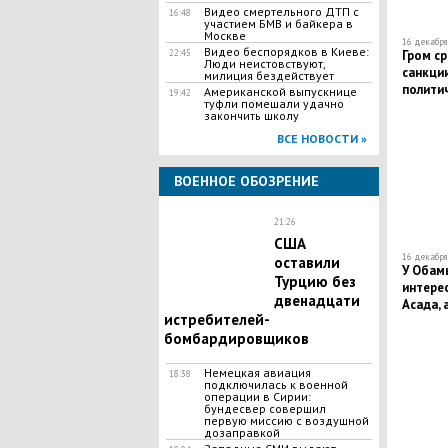
Видео смертельного ДТП с
16:48
участием БМВ и байкера в
Москве
16 декабря 
Видео беспорядков в Киеве:
Гром ср
22:45
Люди неистовствуют,
санкци
милиция бездействует
полити
Американской выпускнице
19:42
туфли помешали удачно
закончить школу
ВСЕ НОВОСТИ »
ВОЕННОЕ ОБОЗРЕНИЕ
21:26
США
16 декабря 
оставили
У Обамы
Турцию без
интере
двенадцати
Асада, 
истребителей-
бомбардировщиков
Немецкая авиация
18:38
подключилась к военной
операции в Сирии:
бундесвер совершил
первую миссию с воздушной
дозаправкой