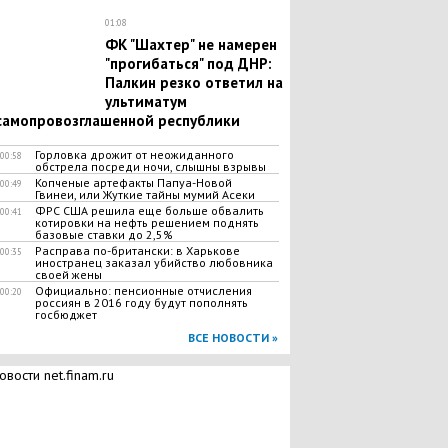
01:08
ФК "Шахтер" не намерен
"прогибаться" под ДНР:
Палкин резко ответил на
ультиматум
самопровозглашенной республики
Горловка дрожит от неожиданного
00:58
обстрела посреди ночи, слышны взрывы
Копченые артефакты Папуа-Новой
00:49
Гвинеи, или Жуткие тайны мумий Асеки
ФРС США решила еще больше обвалить
00:41
котировки на нефть решением поднять
базовые ставки до 2,5%
Расправа по-британски: в Харькове
00:35
иностранец заказал убийство любовника
своей жены
Официально: пенсионные отчисления
00:20
россиян в 2016 году будут пополнять
госбюджет
ВСЕ НОВОСТИ »
овости net.finam.ru