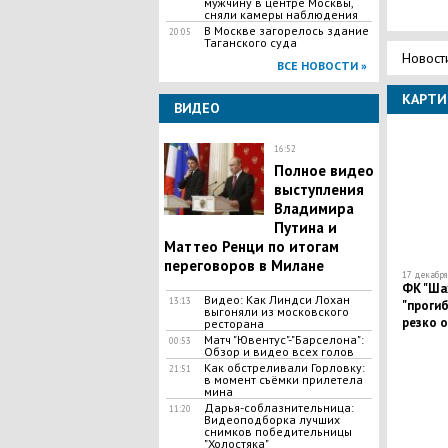
мужчину в центре Москвы,
сняли камеры наблюдения
В Москве загорелось здание
20:05
Таганского суда
Новост
ВСЕ НОВОСТИ »
КАРТИ
ВИДЕО
16:52
Полное видео
выступления
Владимира
Путина и
Маттео Ренци по итогам
переговоров в Милане
17 декабря 
ФК "Ша
Видео: Как Линдси Лохан
13:13
"прогиб
выгоняли из московского
резко о
ресторана
самопр
Матч "Ювентус"-"Барселона":
00:53
Обзор и видео всех голов
Как обстреливали Горловку:
21:51
в момент съёмки прилетела
мина
Дарья-соблазнительница:
11:20
Видеоподборка лучших
снимков победительницы
"Холостяка"