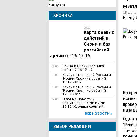
милл
Загрузка...
15 дека
ХРОНИКА
Елену 
08:30
Карта боевых
действий в
Сирии и баз
российской
армии от 16.12.15
Война в Сирии. Хроника
08:00
событий 16.12.15
Кризис отношений России и
07:00
Турции. Хроника событий
16.12.2015
Кризис отношений России и
07:00
Турции. Хроника событий
Во вре
17.12.2015
момент
Главные новости и
06:00
обстановка в ДНР и ЛНР
провер
16.12. Хроника событий
напада
ВСЕ НОВОСТИ »
Одна т
"Ревиз
ВЫБОР РЕДАКЦИИ
Там об
конечн