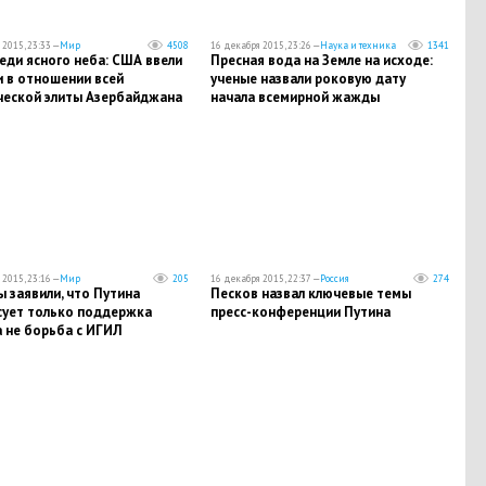
2015, 23:33 —
Мир
4508
16 декабря 2015, 23:26 —
Наука и техника
1341
еди ясного неба: США ввели
Пресная вода на Земле на исходе:
и в отношении всей
ученые назвали роковую дату
ческой элиты Азербайджана
начала всемирной жажды
2015, 23:16 —
Мир
205
16 декабря 2015, 22:37 —
Россия
274
 заявили, что Путина
Песков назвал ключевые темы
сует только поддержка
пресс-конференции Путина
а не борьба с ИГИЛ