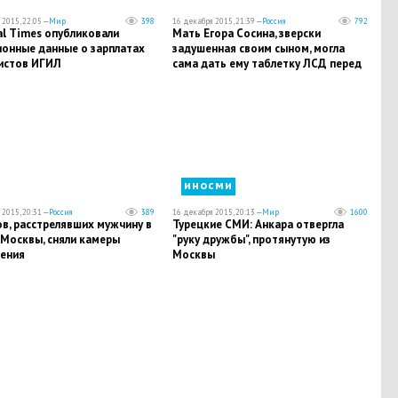
2015, 22:05 —
Мир
398
16 декабря 2015, 21:39 —
Россия
792
al Times опубликовали
Мать Егора Сосина, зверски
ионные данные о зарплатах
задушенная своим сыном, могла
истов ИГИЛ
сама дать ему таблетку ЛСД перед
убийством, - эксперт
иносми
2015, 20:31 —
Россия
389
16 декабря 2015, 20:13 —
Мир
1600
в, расстрелявших мужчину в
Турецкие СМИ: Анкара отвергла
 Москвы, сняли камеры
"руку дружбы", протянутую из
ения
Москвы