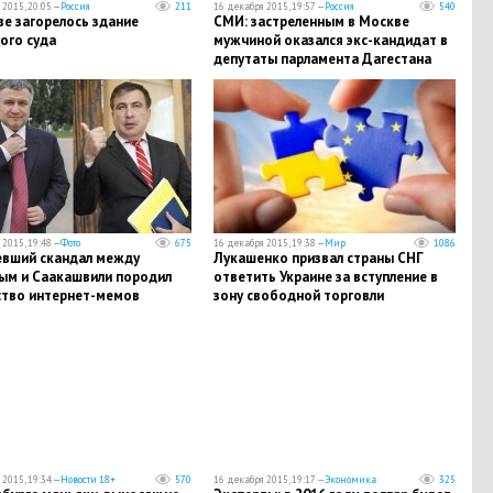
2015, 20:05 —
Россия
211
16 декабря 2015, 19:57 —
Россия
540
е загорелось здание
СМИ: застреленным в Москве
ого суда
мужчиной оказался экс-кандидат в
депутаты парламента Дагестана
Мухтар Меджидов
2015, 19:48 —
Фото
675
16 декабря 2015, 19:38 —
Мир
1086
вший скандал между
Лукашенко призвал страны СНГ
ым и Саакашвили породил
ответить Украине за вступление в
тво интернет-мемов
зону свободной торговли
2015, 19:34 —
Новости 18+
570
16 декабря 2015, 19:17 —
Экономика
325