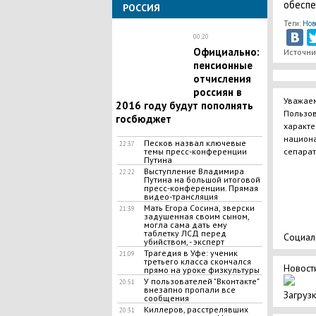
обеспе
РОССИЯ
Теги:
Нов
00:20
Официально:
Источни
пенсионные
отчисления
россиян в
Уважаем
2016 году будут пополнять
Пользов
госбюджет
характе
национа
Песков назвал ключевые
22:37
сепарат
темы пресс-конференции
Путина
Выступление Владимира
22:22
Путина на большой итоговой
пресс-конференции. Прямая
видео-трансляция
Мать Егора Сосина, зверски
21:39
задушенная своим сыном,
могла сама дать ему
таблетку ЛСД перед
Социал
убийством, - эксперт
Трагедия в Уфе: ученик
21:09
третьего класса скончался
Новости
прямо на уроке физкультуры
У пользователей "Вконтакте"
20:51
внезапно пропали все
Загрузк
сообщения
Киллеров, расстрелявших
20:31