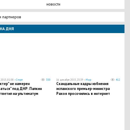
новости
и партнеров
НА ДНЯ
2015, 01:08 —
Спорт
350
16 декабря 2015, 23:39 —
Мир
412
хтер" не намерен
Скандальные кадры избиения
аться" под ДНР: Палкин
испанского премьер-министра
тветил на ультиматум
Рахоя просочились в интернет
овозглашенной республики