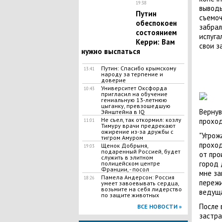
19:38
выводы
Путин
съемоч
обеспокоен
забрал
состоянием
испуга
Керри: Вам
свои з
нужно выспаться
Путин: Спасибо крымскому
13:41
народу за терпение и
доверие
Университет Оксфорда
10:43
пригласил на обучение
гениальную 13-летнюю
цыганку, превзошедшую
Вернув
Эйнштейна в IQ
Не съел, так откормил: козлу
проход
11:01
Тимуру врачи предрекают
ожирение из-за дружбы с
"Угрож
тигром Амуром
проход
Щенок Добрыня,
19:03
подаренный Россией, будет
от про
служить в элитном
город 
полицейском центре
Франции, - посол
мне за
Памела Андерсон: Россия
18:26
пережи
умеет завоевывать сердца,
возьмите на себя лидерство
ведуща
по защите животных
После 
ВСЕ НОВОСТИ »
застра