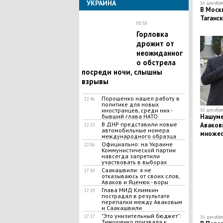
УКРАИНА
16 декабря 
В Москв
Таганск
00:58
Горловка
дрожит от
неожиданног
о обстрела
посреди ночи, слышны
взрывы
Порошенко нашел работу в
22:46
политике для новых
иностранцев, среди них -
16 декабря 
Нашуме
бывший глава НАТО
В ДНР представили новые
Аваков
22:23
автомобильные номера
множес
международного образца
Официально: на Украине
22:06
Коммунистической партии
навсегда запретили
участвовать в выборах
Саакашвили: я не
17:30
отказываюсь от своих слов,
Аваков и Яценюк - воры
​Глава МИД Климкин
17:19
пострадал в результате
перепалки между Аваковым
и Саакашвили
"Это унизительный бюджет":
17:17
16 декабря 
Тимошенко призвала к