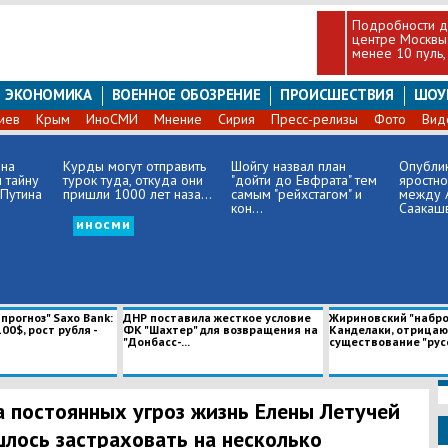
Подробности д
центре Москвы:
менее 10 пуль, 
ЭКОНОМИКА
ВОЕННОЕ ОБОЗРЕНИЕ
ПРОИСШЕСТВИЯ
ШОУ
иев
Крым
ИноСМИ
Мнение
Сирия
Пресс-релизы
Фото
Вид
 на
Курды могут отправить
Шойгу назвал план
Опубли
 тайну
турок туда, откуда они
"дойти до Евфрата" тем
яростно
Путина
пришли 1000 лет наза...
самым "рейхстагом" и
между 
кон...
Саакаш
иносми
рогноз" Saxo Bank:
ДНР поставила жесткое условие
Жириновский "набро
00$, рост рубля -
ФК "Шахтер" для возвращения на
Канделаки, отрица
"Донбасс-...
существование "русс
а постоянных угроз жизнь Елены Летучей
лось застраховать на несколько