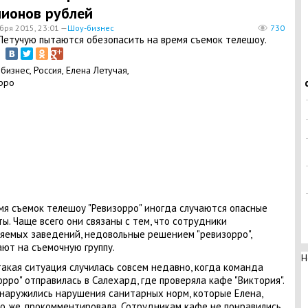
ионов рублей
бря 2015, 23:01 —
Шоу-бизнес
730
Летучую пытаются обезопасить на время съемок телешоу.
мя съемок телешоу "Ревизорро" иногда случаются опасные
ы. Чаще всего они связаны с тем, что сотрудники
яемых заведений, недовольные решением "ревизорро",
ют на съемочную группу.
Н
акая ситуация случилась совсем недавно, когда команда
орро" отправилась в Салехард, где проверяла кафе "Виктория".
наружились нарушения санитарных норм, которые Елена,
о же, прокомментировала. Сотрудникам кафе не понравились