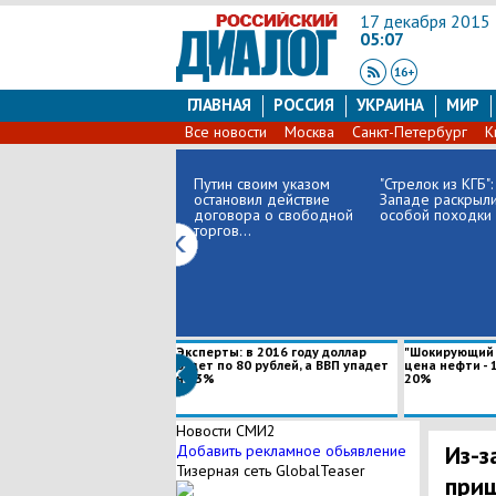
17 декабря 2015
05:07
ГЛАВНАЯ
РОССИЯ
УКРАИНА
МИР
Все новости
Москва
Санкт-Петербург
К
Путин своим указом
"Стрелок из КГБ":
остановил действие
Западе раскрыли
договора о свободной
особой походки 
торгов...
Эксперты: в 2016 году доллар
"Шокирующий п
будет по 80 рублей, а ВВП упадет
цена нефти - 1
на 3%
20%
Новости СМИ2
Из-з
Добавить рекламное обьявление
Тизерная сеть GlobalTeaser
приш