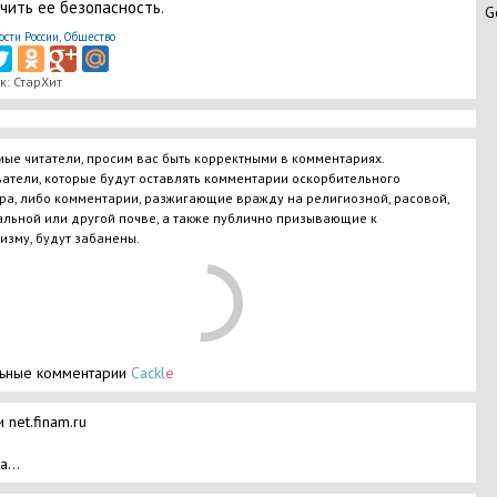
чить ее безопасность.
G
ости России
,
Общество
к: СтарХит
ые читатели, просим вас быть корректными в комментариях.
атели, которые будут оставлять комментарии оскорбительного
ра, либо комментарии, разжигающие вражду на религиозной, расовой,
льной или другой почве, а также публично призывающие к
изму, будут забанены.
ьные комментарии
Cackl
e
 net.finam.ru
а...