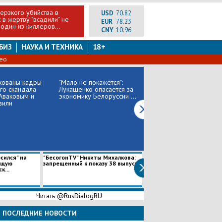
ерзкого убийства в
USD
70.82
 в жертву "всадили" не
EUR
78.23
один из киллеров...
CNY
10.96
БИЗ
НАУКА И ТЕХНИКА
18+
ео
кованы кадры
"Мало не покажется":
Обсуждений не будет:
го скандала
Лукашенко опасается за
все 28 стран ЕС готовы
Аваковым и
экономику Белоруссии ...
продлить антироссийск...
вили
сился" на
"БесогонTV" Никиты Михалкова:
Жесткое заявление Давуто
ющую
запрещенный к показу 38 выпуск
никаких извинений и комп
к...
за сбитый...
Читать @RusDialogRU
ПОСЛЕДНИЕ НОВОСТИ