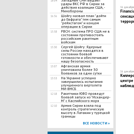
Западные СМИ выдают
18:04
удары ВКС РФ в Сирии за
действия коалиции США, -
16 декабря 
Financi
Минобороны
Шойгу назвал план "дойти
сенсац
16:56
до Евфрата" тем самым
террор
"рейхстагом" и концом
операции в Сирии
РВСН: система ПРО США не в
15:58
состоянии противостоять
российским ракетным
войскам
Сергей Шойгу: Ядерные
15:30
силы России находятся в
состоянии боевой
готовности и обеспечивают
нашу безопасность
Афганская армия
15:07
уничтожила более 30
16 декабря 
боевиков за одни сутки
Киллеро
На Украине успешно
13:53
центре
завершились испытания
улучшенного вертолета
наблюд
МИ-8МСБ
Ракетчики ЮВО проведут
12:18
боевой запуск из "Искандер-
М" с Каспийского моря
Армия Сирии взяла под
12:10
контроль стратегическую
высоту в Латакии у турецкой
границы
ВСЕ НОВОСТИ »