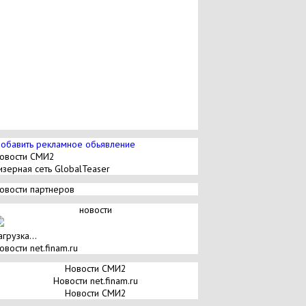
обавить рекламное обьявление
овости СМИ2
изерная сеть GlobalTeaser
овости партнеров
новости
агрузка...
овости net.finam.ru
Новости СМИ2
Новости net.finam.ru
Новости СМИ2