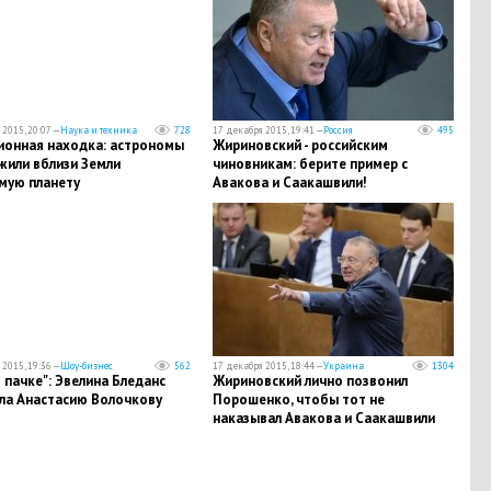
2015, 20:07 —
Наука и техника
728
17 декабря 2015, 19:41 —
Россия
495
ионная находка: астрономы
Жириновский - российским
жили вблизи Земли
чиновникам: берите пример с
мую планету
Авакова и Саакашвили!
2015, 19:36 —
Шоу-бизнес
562
17 декабря 2015, 18:44 —
Украина
1304
 пачке": Эвелина Бледанс
Жириновский лично позвонил
ла Анастасию Волочкову
Порошенко, чтобы тот не
наказывал Авакова и Саакашвили