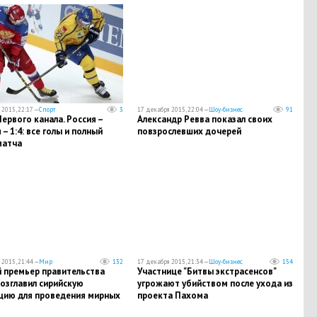
2015, 22:17 —
Спорт
3
17 декабря 2015, 22:04 —
Шоу-бизнес
91
ервого канала. Россия –
Александр Ревва показал своих
– 1:4: все голы и полный
повзрослевших дочерей
матча
2015, 21:44 —
Мир
132
17 декабря 2015, 21:34 —
Шоу-бизнес
154
 премьер правительства
Участнице "Битвы экстрасенсов"
озглавил сирийскую
угрожают убийством после ухода из
цию для проведения мирных
проекта Пахома
воров