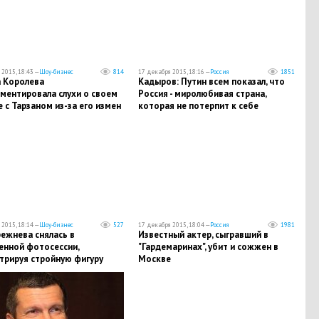
2015, 18:43 —
Шоу-бизнес
814
17 декабря 2015, 18:16 —
Россия
1851
 Королева
Кадыров: Путин всем показал, что
ментировала слухи о своем
Россия - миролюбивая страна,
 с Тарзаном из-за его измен
которая не потерпит к себе
неуважения
2015, 18:14 —
Шоу-бизнес
527
17 декабря 2015, 18:04 —
Россия
1981
ежнева снялась в
Известный актер, сыгравший в
енной фотосессии,
"Гардемаринах", убит и сожжен в
трируя стройную фигуру
Москве