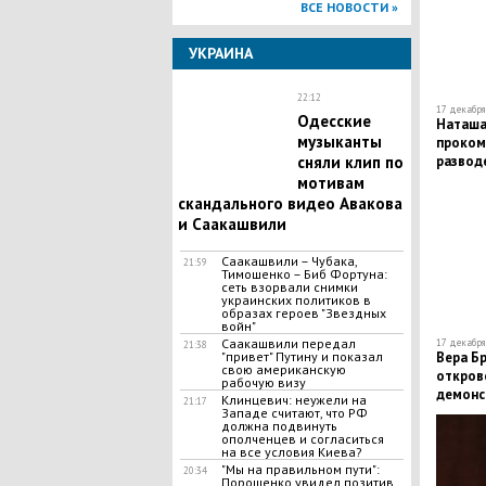
ВСЕ НОВОСТИ »
УКРАИНА
22:12
17 декабря 
Одесские
Наташа
музыканты
проком
разводе
сняли клип по
мотивам
скандального видео Авакова
и Саакашвили
Саакашвили – Чубака,
21:59
Тимошенко – Биб Фортуна:
сеть взорвали снимки
украинских политиков в
образах героев "Звездных
войн"
Саакашвили передал
17 декабря 
21:38
Вера Бр
"привет" Путину и показал
свою американскую
откров
рабочую визу
демонс
Клинцевич: неужели на
21:17
Западе считают, что РФ
должна подвинуть
ополченцев и согласиться
на все условия Киева?
"Мы на правильном пути":
20:34
Порошенко увидел позитив