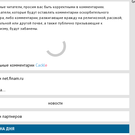
G
ые читатели, просим вас быть корректными в комментариях.
атели, которые будут оставлять комментарии оскорбительного
ра, либо комментарии, разжигающие вражду на религиозной, расовой,
льной или другой почве, а также публично призывающие к
изму, будут забанены.
ьные комментарии
Cackl
e
 net.finam.ru
а...
новости
и партнеров
НА ДНЯ