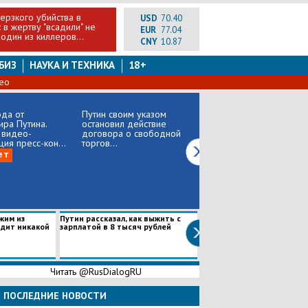
ерзкого убийства в
USD
70.40
 в жертву "всадили" не
EUR
77.04
один из киллеров...
CNY
10.87
БИЗ
НАУКА И ТЕХНИКА
18+
ео
ода от
Путин своим указом
"Стрелок из КГБ": на
ра Путина.
остановил действие
Западе раскрыли тайну
 видео-
договора о свободной
особой походки Путина
ция пресс-кон...
торгов...
ет
жим из
Путин рассказал, как выжить с
"Прочная" договоренность
идит никакой
зарплатой в 8 тысяч рублей
Пентагон согласовал с Ту
воздушное патр...
Читать @RusDialogRU
ПОСЛЕДНИЕ НОВОСТИ