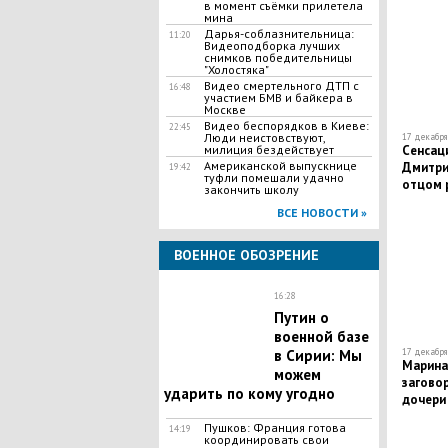
в момент съёмки прилетела
мина
Дарья-соблазнительница:
11:20
Видеоподборка лучших
снимков победительницы
"Холостяка"
Видео смертельного ДТП с
16:48
участием БМВ и байкера в
Москве
Видео беспорядков в Киеве:
22:45
Люди неистовствуют,
17 декабря 
Сенсац
милиция бездействует
Американской выпускнице
Дмитри
19:42
туфли помешали удачно
отцом 
закончить школу
ВСЕ НОВОСТИ »
ВОЕННОЕ ОБОЗРЕНИЕ
16:28
Путин о
военной базе
17 декабря 
в Сирии: Мы
Марина
можем
загово
ударить по кому угодно
дочери
Пушков: Франция готова
14:19
координировать свои