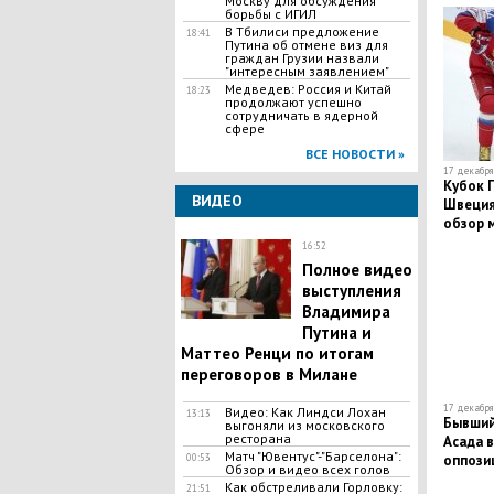
Москву для обсуждения
борьбы с ИГИЛ
В Тбилиси предложение
18:41
Путина об отмене виз для
граждан Грузии назвали
"интересным заявлением"
Медведев: Россия и Китай
18:23
продолжают успешно
сотрудничать в ядерной
сфере
ВСЕ НОВОСТИ »
17 декабря 
Кубок П
ВИДЕО
Швеция 
обзор 
16:52
Полное видео
выступления
Владимира
Путина и
Маттео Ренци по итогам
переговоров в Милане
17 декабря 
Видео: Как Линдси Лохан
13:13
Бывший
выгоняли из московского
ресторана
Асада в
Матч "Ювентус"-"Барселона":
оппози
00:53
Обзор и видео всех голов
перего
Как обстреливали Горловку:
21:51