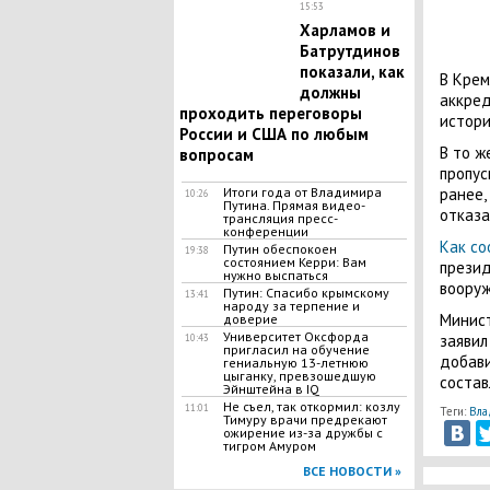
15:53
Харламов и
Батрутдинов
показали, как
В Крем
должны
аккред
проходить переговоры
истори
России и США по любым
В то ж
вопросам
пропус
ранее,
Итоги года от Владимира
10:26
Путина. Прямая видео-
отказа
трансляция пресс-
конференции
Как со
Путин обеспокоен
19:38
состоянием Керри: Вам
презид
нужно выспаться
вооруж
Путин: Спасибо крымскому
13:41
народу за терпение и
Минист
доверие
Университет Оксфорда
заявил
10:43
пригласил на обучение
добави
гениальную 13-летнюю
цыганку, превзошедшую
состав
Эйнштейна в IQ
Не съел, так откормил: козлу
11:01
Теги:
Вла
Тимуру врачи предрекают
ожирение из-за дружбы с
тигром Амуром
ВСЕ НОВОСТИ »