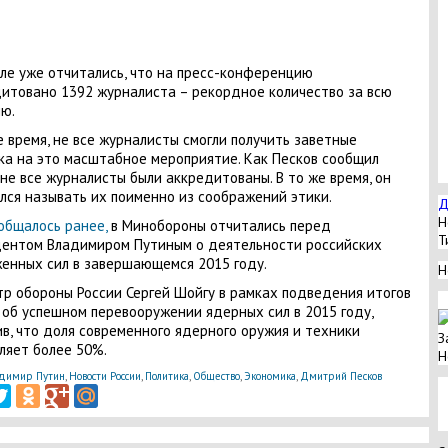
ле уже отчитались, что на пресс-конференцию
итовано 1392 журналиста – рекордное количество за всю
ю.
е время, не все журналисты смогли получить заветные
ка на это масштабное мероприятие. Как Песков сообщил
 не все журналисты были аккредитованы. В то же время, он
лся называть их поименно из соображений этики.
Д
Н
общалось ранее,
в Минобороны отчитались перед
Т
ентом Владимиром Путиным о деятельности российских
енных сил в завершающемся 2015 году.
Н
р обороны России Сергей Шойгу в рамках подведения итогов
 об успешном перевооружении ядерных сил в 2015 году,
в, что доля современного ядерного оружия и техники
З
ляет более 50%.
Н
димир Путин
,
Новости России
,
Политика
,
Общество
,
Экономика
,
Дмитрий Песков