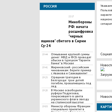
Уважаем
РОССИЯ
Пользов
характе
22:17
национа
Минобороны
сепарат
РФ: начата
расшифровка
"черных
ящиков" сбитого в Сирии
Су-24
Социал
Отмывание крупной суммы
19:44
денег: МВД и ФСБ проводят
обыски в турецком "Гаранти
банке" в Москве
Новости
Жириновский - российским
19:41
чиновникам: берите пример
с Авакова и Саакашвили!
Загрузк
Страшная трагедия в
19:25
Белгороде: трое детей
погибли, провалившись под
лед
В Москве освободили
19:20
руфера Подрезова,
Новост
покрасившего в цвета
украинского флага звезду
на сталинской высотке
Министр обороны Франции
КАРТИ
19:03
специально прилетит в