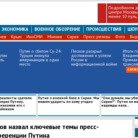
Подробности д
центре Москвы:
менее 10 пуль, 
ЭКОНОМИКА
ВОЕННОЕ ОБОЗРЕНИЕ
ПРОИСШЕСТВИЯ
ШОУ
иев
Крым
ИноСМИ
Мнение
Сирия
Пресс-релизы
Фото
Вид
Путин о сбитом Су-24:
Песков раскрыл
Итоги г
утин
Турция лизнула
достижения и успехи
Владими
ть
американцев в одно
России в
Прямая
место
информационной войне
трансля
сюж
рналисты сделали
Путин о военной базе в Сирии: Мы
"Они думали, мы убе
рприз Путину,
можем ударить по кому угодно
Сирии?": Путин не в
знакомив его с
надежды нала...
ойником
ов назвал ключевые темы пресс-
еренции Путина