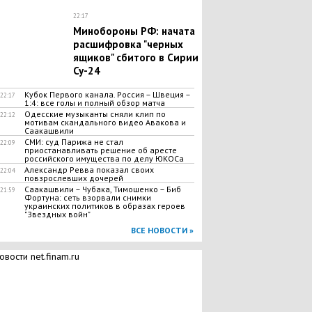
22:17
Минобороны РФ: начата
расшифровка "черных
ящиков" сбитого в Сирии
Су-24
Кубок Первого канала. Россия – Швеция –
22:17
1:4: все голы и полный обзор матча
Одесские музыканты сняли клип по
22:12
мотивам скандального видео Авакова и
Саакашвили
СМИ: суд Парижа не стал
22:09
приостанавливать решение об аресте
российского имущества по делу ЮКОСа
Александр Ревва показал своих
22:04
повзрослевших дочерей
Саакашвили – Чубака, Тимошенко – Биб
21:59
Фортуна: сеть взорвали снимки
украинских политиков в образах героев
"Звездных войн"
ВСЕ НОВОСТИ »
овости net.finam.ru