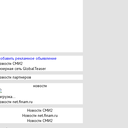
обавить рекламное обьявление
овости СМИ2
изерная сеть GlobalTeaser
овости партнеров
новости
агрузка...
овости net.finam.ru
Новости СМИ2
Новости net.finam.ru
Новости СМИ2