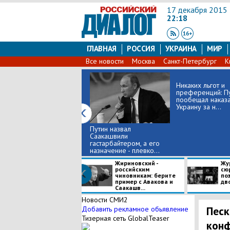
17 декабря 2015
22:18
ГЛАВНАЯ
РОССИЯ
УКРАИНА
МИР
Все новости
Москва
Санкт-Петербург
К
Никаких льгот и
преференций: П
пообещал наказа
Украину за н...
Путин назвал
Саакашвили
гастарбайтером, а его
назначение - плевко...
Жириновский -
Жу
российским
сю
чиновникам: берите
по
пример с Авакова и
дв
Саакашв...
Новости СМИ2
Песк
Добавить рекламное обьявление
Тизерная сеть GlobalTeaser
конф