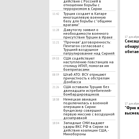
действия с Россией в
отношении борьбы с
терроризмом в Сирии
Турция создает в Катаре
11:42
многоцелевую военную
базу для борьбы с "общими
врагами"
Давутоглу заявил о
11:28
необходимости военного
присутствия Турции в Ираке
17 декабря 
Сенсац
"Прочная" договоренность:
11:21
Пентагон согласовал с
обнару
Турцией воздушное
обитае
патрулирование над Сирией
США содействуют
09:33
наступлению повстанцев на
столицу ИГИЛ, помогая им
боеприпасами
Штаб АТО: ВСУ отрицают
08:59
причастность к обстрелам
Донбасса
США оставили Турцию без
21:26
двенадцати истребителей-
бомбардировщиков
Немецкая авиация
18:38
подключилась к военной
17 декабря 
операции в Сирии:
"Фрик в
бундесвер совершил
высмея
первую миссию с воздушной
дозаправкой
Западные СМИ выдают
18:04
удары ВКС РФ в Сирии за
действия коалиции США, -
Минобороны