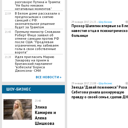
разговоре Путина и Трампа:
"Не было никаких
негативных моментов"
В Белом доме рассказали о
22:59
предпосылках к снятию
санкций с РФ:
29 января 2017, 21:25 —
Шоу-бизнес
окончательное решение
Прохор Шаляпин впервые за 8 ле
будет за Трампом
навестил отца в психиатрическо
​Премьер-министр Словакии
21:43
Роберт Фицо заявил об
больнице
отмене санкции против РФ
после США: "Продлевая
ограничения, мы забиваем
голы в свои собственные
ворота"
Идея пригласить Марию
21:28
Захарову на прием в
британский парламент
"взбесила" Бориса
Джонсона - СМИ
ВСЕ НОВОСТИ »
29 января 2017, 21:08 —
Шоу-бизнес
Звезда "Давай поженимся" Роза
ШОУ-БИЗНЕС
Сябитова узнала шокирующую
правду о своей семье, сделав ДН
23:48
тест
Элина
Камирен и
Алена
Шишкова