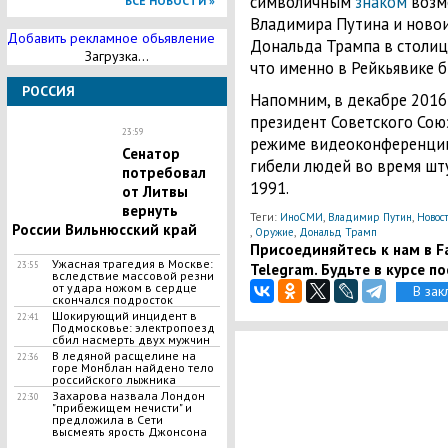
символичным
знаком
возм
ВСЕ НОВОСТИ »
Владимира Путина и новои
Добавить рекламное обьявление
Дональда Трампа в столиц
Загрузка...
что именно в Рейкьявике б
РОССИЯ
Напомним, в декабре 2016
президент Советского Сою
23:59
режиме видеоконференции 
Сенатор
гибели людей во время шт
потребовал
1991.
от Литвы
вернуть
Теги:
,
,
ИноСМИ
Владимир Путин
Новос
России Вильнюсский край
,
,
Оружие
Дональд Трамп
Присоединяйтесь к нам в Fa
​Ужасная трагедия в Москве:
23:55
Telegram. Будьте в курсе п
вследствие массовой резни
от удара ножом в сердце
В зак
скончался подросток
​Шокирующий инцидент в
22:41
Подмосковье: электропоезд
сбил насмерть двух мужчин
В ледяной расщелине на
22:36
горе Монблан найдено тело
российского лыжника
Захарова назвала Лондон
22:30
"прибежищем нечисти" и
предложила в Сети
высмеять ярость Джонсона