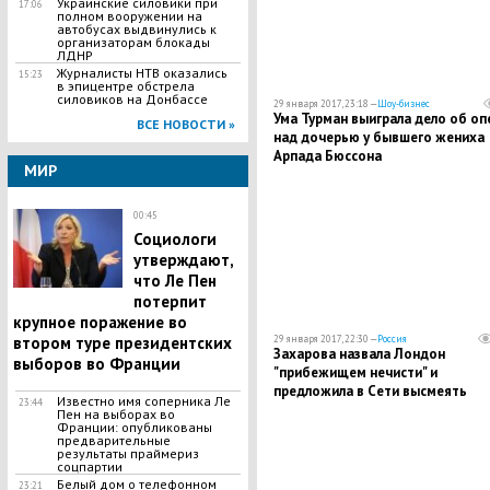
Украинские силовики при
17:06
полном вооружении на
автобусах выдвинулись к
организаторам блокады
ЛДНР
Журналисты НТВ оказались
15:23
в эпицентре обстрела
силовиков на Донбассе
29 января 2017, 23:18 —
Шоу-бизнес
Ума Турман выиграла дело об оп
ВСЕ НОВОСТИ »
над дочерью у бывшего жениха
Арпада Бюссона
МИР
00:45
Социологи
утверждают,
что Ле Пен
потерпит
крупное поражение во
втором туре президентских
29 января 2017, 22:30 —
Россия
Захарова назвала Лондон
выборов во Франции
"прибежищем нечисти" и
предложила в Сети высмеять
Известно имя соперника Ле
23:44
ярость Джонсона
Пен на выборах во
Франции: опубликованы
предварительные
результаты праймериз
соцпартии
​Белый дом о телефонном
23:21