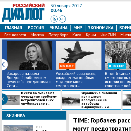
30 января 2017
00:46
ГЛАВНАЯ
РОССИЯ
УКРАИНА
МИР
ЭКОНОМИКА
ВОЕН
Все новости
Москва
Петербург
Киев
Крым
ИноСМИ
Мнен
сюжет
иносми
Захарова назвала
​Российский авианосец
В топ-6 самых
Лондон "прибежищем
ожидает масштабная
смертоносных
нечисти" и предложила в
модернизация:
истории вошл
Сети ...
смертоносн...
советские войс
В сети высмеивают
Украинские силовики
очередную проблему
при полном
истребителей F-35:
вооружении на
опубликовано в...
автобусах
выдвинулись к о...
ХРОНИКА
TIME: Горбачев расс
могут предотврати
19:00