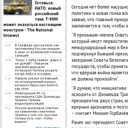
Готовься,
Сегодня нет более насущн
НАТО: новый
политики и новая гонка во
российский
танк T-90M
заявил, что главный прио
может оказаться настоящим
заключается в том, чтобы о
монстром - The National
“Я призываю членов Совета
Interest
который несет первостепе
В Совфеде рассказали, как
22:00
международный мир и безо
противники России пришли
в ужас от возможной отмены
подчеркнул бывший презид
санкций
заседание Совета Безопас
"Голос с неба скажет: даже и
14:45
не думай!" - Ливанов
государств, чтобы принять
дерзким доводом
отговорил Путина уходить
что ядерная война являетс
когда-либо в отставку
не должна произойти”.
Лавров указал на важный,
17:05
но игнорируемый вопрос,
которого Евросоюз боится
“Я думаю, что инициатива
как огня
Инаугурация 45-го
исходить от Дональда Тра
10:00
президента США Дональда
президентов двух стран, 
Трампа. Прямая
видеотрансляция
ядерных арсеналов и поэто
Песков креативно ответил
19:25
на заявление советника
– считает Михаил Горбачев”
Трампа о том, что "русские
готовы есть снег, чтобы
Ранее экс-президент Совет
выжить"