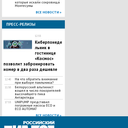
которые искали сокровища
Монтесумы
ВСЕ НОВОСТИ »
ПРЕСС-РЕЛИЗЫ
12:55
Киберпонеде
льник в
гостинице
«Космос»
позволит забронировать
номер в два раза дешевле
На что обратить внимание
12:40
при выборе паяльника?
Белорусский альпинист
11:50
вошел в число покорителей
высочайшего пика
Антарктиды
UNIPUMP представил
17:53
погружные насосы ECO и
ECO AUTOMAT
ВСЕ НОВОСТИ »