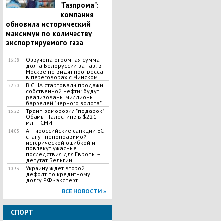
"Газпрома":
компания
обновила исторический
максимум по количеству
экспортируемого газа
Озвучена огромная сумма
16:58
долга Белоруссии за газ: в
Москве не видят прогресса
в переговорах с Минском
В США стартовали продажи
22:20
собственной нефти: будут
реализованы миллионы
баррелей "черного золота"
Трамп заморозил "подарок"
16:22
Обамы Палестине в $221
млн - СМИ
Антироссийские санкции ЕС
14:05
станут непоправимой
исторической ошибкой и
повлекут ужасные
последствия для Европы –
депутат Бельгии
Украину ждет второй
10:33
дефолт по кредитному
долгу РФ - эксперт
ВСЕ НОВОСТИ »
СПОРТ