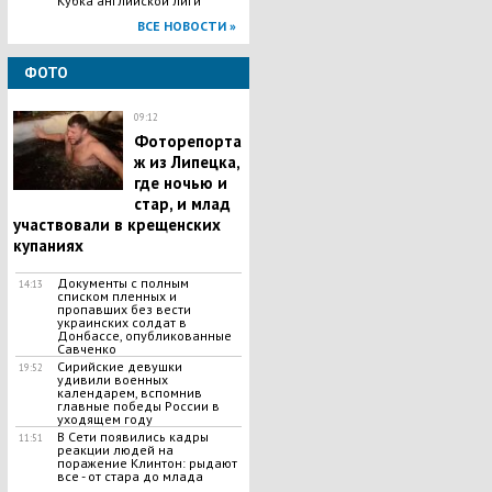
Кубка английской лиги
ВСЕ НОВОСТИ »
ФОТО
09:12
Фоторепорта
ж из Липецка,
где ночью и
стар, и млад
участвовали в крещенских
купаниях
Документы с полным
14:13
списком пленных и
пропавших без вести
украинских солдат в
Донбассе, опубликованные
Савченко
Сирийские девушки
19:52
удивили военных
календарем, вспомнив
главные победы России в
уходящем году
В Сети появились кадры
11:51
реакции людей на
поражение Клинтон: рыдают
все - от стара до млада