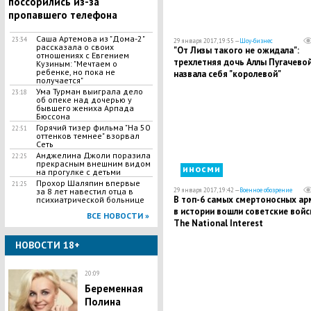
поссорились из-за
пропавшего телефона
Саша Артемова из "Дома-2"
23:34
29 января 2017, 19:55 —
Шоу-бизнес
рассказала о своих
"От Лизы такого не ожидала":
отношениях с Евгением
трехлетняя дочь Аллы Пугачево
Кузиным: "Мечтаем о
ребенке, но пока не
назвала себя "королевой"
получается"
Ума Турман выиграла дело
23:18
об опеке над дочерью у
бывшего жениха Арпада
Бюссона
Горячий тизер фильма "На 50
22:51
оттенков темнее" взорвал
Сеть
Анджелина Джоли поразила
22:25
прекрасным внешним видом
иносми
на прогулке с детьми
Прохор Шаляпин впервые
21:25
за 8 лет навестил отца в
29 января 2017, 19:42 —
Военное обозрение
В топ-6 самых смертоносных ар
психиатрической больнице
в истории вошли советские войск
ВСЕ НОВОСТИ »
The National Interest
НОВОСТИ 18+
20:09
Беременная
Полина