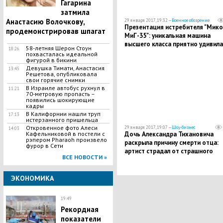
Гагарина
затмила
Анастасию Волочкову,
29 января 2017, 19:32 —
Военное обозрение
​Презентация истребителя "Мик
продемонстрировав шпагат
МиГ-35": уникальная машина
высшего класса приятно удивила
58-летняя Шерон Стоун
18:26
своими характеристиками — The
похвасталась идеальной
фигурой в бикини
National Interest
Девушка Тимати, Анастасия
13:45
Решетова, опубликовала
свои горячие снимки
В Израиле автобус рухнул в
11:21
70-метровую пропасть –
появились шокирующие
кадры
В Калифорнии нашли труп
17:13
истерзанного пришельца
Откровенное фото Алеси
29 января 2017, 19:07 —
Шоу-бизнес
14:03
Кафельниковой в постели с
Дочь Александра Тихановича
рэпером Pharaoh произвело
раскрыла причину смерти отца:
фурор в Сети
артист страдал от страшного
ВСЕ НОВОСТИ »
неизлечимого заболевания
ЭКОНОМИКА
19:49
Рекордная
показатели