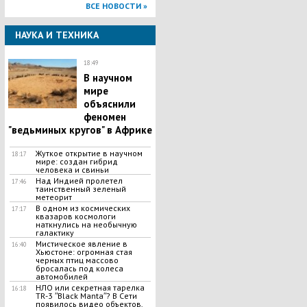
ВСЕ НОВОСТИ »
НАУКА И ТЕХНИКА
18:49
В научном
мире
объяснили
феномен
"ведьминых кругов" в Африке
Жуткое открытие в научном
18:17
мире: создан гибрид
человека и свиньи
Над Индией пролетел
17:46
таинственный зеленый
метеорит
В одном из космических
17:17
квазаров космологи
наткнулись на необычную
галактику
Мистическое явление в
16:40
Хьюстоне: огромная стая
черных птиц массово
бросалась под колеса
автомобилей
НЛО или секретная тарелка
16:18
TR-3 ʺBlack Mantaʺ? В Сети
появилось видео объектов,