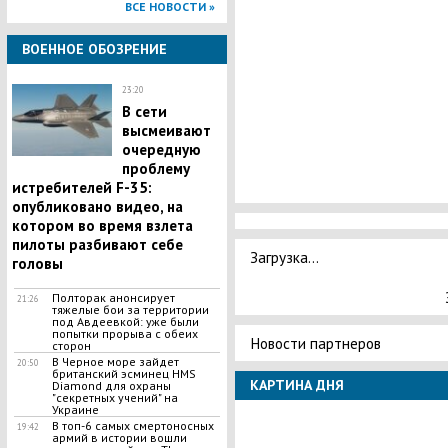
ВСЕ НОВОСТИ »
ВОЕННОЕ ОБОЗРЕНИЕ
23:20
В сети
высмеивают
очередную
проблему
истребителей F-35:
опубликовано видео, на
котором во время взлета
пилоты разбивают себе
Загрузка...
головы
Полторак анонсирует
21:26
тяжелые бои за территории
под Авдеевкой: уже были
попытки прорыва с обеих
Новости партнеров
сторон
В Черное море зайдет
20:50
британский эсминец HMS
КАРТИНА ДНЯ
Diamond для охраны
"секретных учений" на
Украине
В топ-6 самых смертоносных
19:42
армий в истории вошли