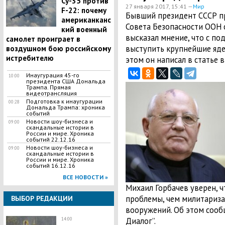
Су-35 против
27 января 2017, 15:41 —
Мир
F-22: почему
Бывший президент СССР п
американканс
Совета Безопасности ООН 
кий военный
высказал мнение, что с п
самолет проиграет в
выступить крупнейшие яде
воздушном бою российскому
истребителю
этом он написал в статье 
Инаугурация 45-го
10:00
президента США Дональда
Трампа. Прямая
видеотрансляция
Подготовка к инаугурации
00:28
Дональда Трампа: хроника
событий
Новости шоу-бизнеса и
09:00
скандальные истории в
России и мире. Хроника
событий 22.12.16
Новости шоу-бизнеса и
09:00
скандальные истории в
России и мире. Хроника
событий 16.12.16
ВСЕ НОВОСТИ »
Михаил Горбачев уверен, ч
проблемы, чем милитариза
ВЫБОР РЕДАКЦИИ
вооружений. Об этом сооб
Диалог”.
14:00