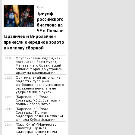
13:12
Триумф
российского
биатлона на
ЧЕ в Польше:
Гараничев и Виролайнен
принесли очередное золото
в копилку сборной
Опубликованы кадры, как
20:56
российский боец Мурад
Мачаев и его бразильский
оппонент Брандо устроили
драку на взвешивании
Оригинальный автогол на
10:04
радостях: турецкий
футболист после успешного
отражения пенальти не
удержал мяч в руках
"Барселона" - "Реал
09:47
Сосьедад" - 5:2. Все голы и
полный обзор матча
"Барселона" - "Реал
21:15
Сосьедад". Прямая
видеотрансляция матча 1/4
финала Кубка Испании
"Халл Сити" - "Манчестер
20:45
Юнайтед". Прямая
видеотрансляция матча