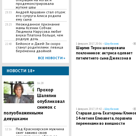
продемонстрировала
жуткие швы
Андрей Аршавин стал отцом:
23:53
его супруга Алиса родила
ему сына
Неожиданное признание
23:23
мамы Ксении Собчак:
Людмила Нарусова любит
внука Платона больше, чем
родную дочь
Бейонсе и Джей-Зи скоро
1 февраля 2017, 20:06 —
Шоу-бизнес
22:48
станут родителями: певица
Шарлиз Терон шокировала
беременна двойней
поклонников: актриса одевает
ВСЕ НОВОСТИ »
пятилетнего сына Джексона в
одежду для девочек
НОВОСТИ 18+
16:28
Прохор
Шаляпин
опубликовал
снимок с
1 февраля 2017, 19:42 —
Шоу-бизнес
полуобнаженными
Старшая дочь Екатерины Климов
девушками
14-летняя Елизавета, поразила
переменами во внешности
Под Красноярском мужчина
12:16
сжег заживо свою