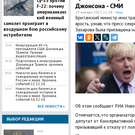
Су-35 против
Джонсона - СМИ
F-22: почему
американканс
29 января 2017, 21:28 —
Мир
Британский министр иностр
кий военный
самолет проиграет в
ярость, узнав, что пресс-се
воздушном бою российскому
Захарова была приглашена н
истребителю
Инаугурация 45-го
10:00
президента США Дональда
Трампа. Прямая
видеотрансляция
Подготовка к инаугурации
00:28
Дональда Трампа: хроника
событий
Новости шоу-бизнеса и
09:00
скандальные истории в
России и мире. Хроника
событий 22.12.16
Новости шоу-бизнеса и
09:00
скандальные истории в
России и мире. Хроника
событий 16.12.16
Об этом сообщают РИА Новост
ВСЕ НОВОСТИ »
Отмечается, что организато
ВЫБОР РЕДАКЦИИ
депутат от Консервативной 
призывавший к отказу от пол
14:00