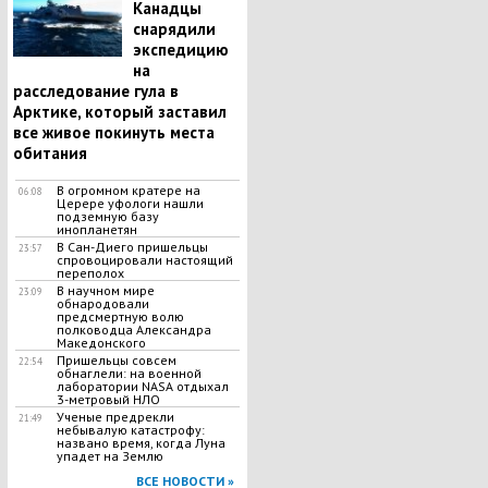
Канадцы
снарядили
экспедицию
на
расследование гула в
Арктике, который заставил
все живое покинуть места
обитания
В огромном кратере на
06:08
Церере уфологи нашли
подземную базу
инопланетян
В Сан-Диего пришельцы
23:57
спровоцировали настоящий
переполох
В научном мире
23:09
обнародовали
предсмертную волю
полководца Александра
Македонского
Пришельцы совсем
22:54
обнаглели: на военной
лаборатории NASA отдыхал
3-метровый НЛО
Ученые предрекли
21:49
небывалую катастрофу:
названо время, когда Луна
упадет на Землю
ВСЕ НОВОСТИ »