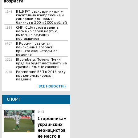
возраста
В ЦБ РФ раскрыли интригу
12:44
касательно изображений и
символов для новых
банкнот в 200 и 2000 рублей
СМИ: США готовы залить
11:34
весь мир своей нефтью,
вытеснив ведущих
поставщиков
В России повысится
09:27
пенсионный возраст:
принято окончательное
решение
Bloomberg: Почему Путин
20:22
вряд ли будет настаивать на
срочной отмене санкций
Российский ВВП в 2016 году
22:18
продемонстрировал
падение
ВСЕ НОВОСТИ »
СПОРТ
14:51
Сторонникам
украинских
неонацистов
не место в