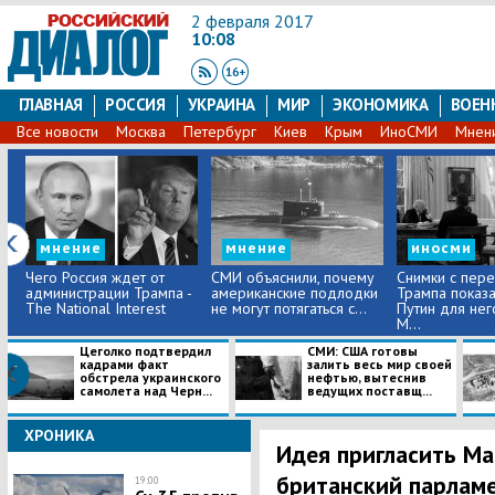
2 февраля 2017
10:08
ГЛАВНАЯ
РОССИЯ
УКРАИНА
МИР
ЭКОНОМИКА
ВОЕН
Все новости
Москва
Петербург
Киев
Крым
ИноСМИ
Мнен
мнение
мнение
иносми
Чего Россия ждет от
СМИ объяснили, почему
Снимки с пер
администрации Трампа -
американские подлодки
Трампа показа
The National Interest
не могут потягаться с...
Путин для нег
М...
Цеголко подтвердил
СМИ: США готовы
кадрами факт
залить весь мир своей
обстрела украинского
нефтью, вытеснив
самолета над Черн...
ведущих поставщ...
ХРОНИКА
Идея пригласить Ма
британский парламе
19:00