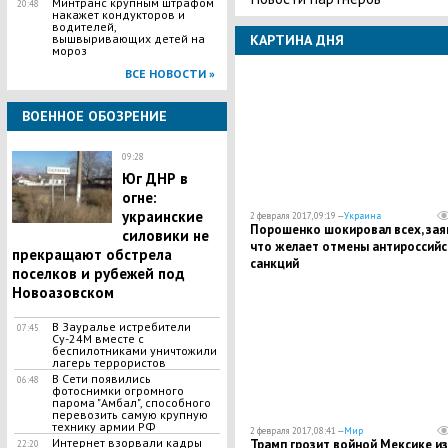
Минтранс крупным штрафом
20:48
накажет кондукторов и
водителей,
вышвыривающих детей на
КАРТИНА ДНЯ
мороз
ВСЕ НОВОСТИ »
ВОЕННОЕ ОБОЗРЕНИЕ
09:28
Юг ДНР в
огне:
украинские
2 февраля 2017, 09:19 —
Украина
Порошенко шокировал всех, зая
силовики не
что желает отмены антироссийс
прекращают обстрела
санкций
поселков и рубежей под
Новоазовском
В Зауралье истребители
07:45
Су-24М вместе с
беспилотниками уничтожили
лагерь террористов
В Сети появились
06:48
фотоснимки огромного
парома "Амбал", способного
перевозить самую крупную
технику армии РФ
2 февраля 2017, 08:41 —
Мир
Интернет взорвали кадры
Трамп грозит войной Мексике из
22:20