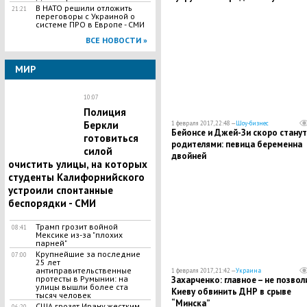
В НАТО решили отложить
21:21
переговоры с Украиной о
системе ПРО в Европе - СМИ
ВСЕ НОВОСТИ »
МИР
10:07
Полиция
Беркли
1 февраля 2017, 22:48 —
Шоу-бизнес
Бейонсе и Джей-Зи скоро станут
готовиться
родителями: певица беременна
силой
двойней
очистить улицы, на которых
студенты Калифорнийского
устроили спонтанные
беспорядки - СМИ
Трамп грозит войной
08:41
Мексике из-за "плохих
парней"
Крупнейшие за последние
07:00
25 лет
антиправительственные
1 февраля 2017, 21:42 —
Украина
протесты в Румынии: на
Захарченко: главное – не позвол
улицы вышли более ста
Киеву обвинить ДНР в срыве
тысяч человек
“Минска”
США грозят Ирану жестким
06:20