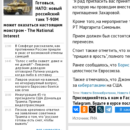
"Я рад пригласить вас принят
Готовься,
которую мы проводим вместе с
НАТО: новый
приглашения Захаровой.
российский
танк T-90M
Кроме того, на мероприятие
может оказаться настоящим
РТ Маргарита Симоньян.
монстром - The National
Прием должен был состоятся 
Interest
перенесен.
В Совфеде рассказали, как
22:00
противники России пришли
Стоит также отметить, что хо
в ужас от возможной отмены
"пришел в ярость", полного т
санкций
"Голос с неба скажет: даже и
14:45
Ранее сообщалось, что
Борис
не думай!" - Ливанов
дерзким доводом
целостности Евросоюза.
отговорил Путина уходить
когда-либо в отставку
Также отмечалось, что Джонс
Лавров указал на важный,
17:05
но игнорируемый вопрос,
за
кибератаками
на США.
которого Евросоюз боится
как огня
Теги:
Новости Великобритании
,
Новости 
Инаугурация 45-го
10:00
Присоединяйтесь к нам в Face
президента США Дональда
Трампа. Прямая
Telegram. Будьте в курсе пос
видеотрансляция
В зак
Песков креативно ответил
19:25
на заявление советника
Трампа о том, что "русские
Источник: РИА
готовы есть снег, чтобы
выжить"