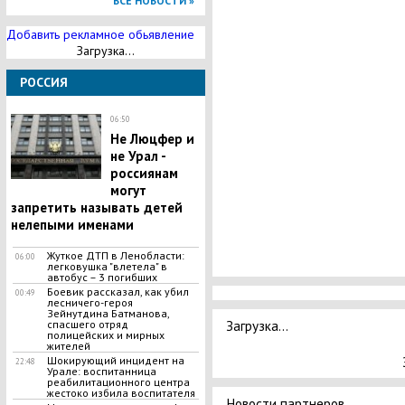
ВСЕ НОВОСТИ »
Добавить рекламное обьявление
Загрузка...
РОССИЯ
06:50
Не Люцфер и
не Урал -
россиянам
могут
запретить называть детей
нелепыми именами
Жуткое ДТП в Ленобласти:
06:00
легковушка "влетела" в
автобус – 3 погибших
Боевик рассказал, как убил
00:49
лесничего-героя
Зейнутдина Батманова,
Загрузка...
спасшего отряд
полицейских и мирных
жителей
​Шокирующий инцидент на
22:48
Урале: воспитанница
реабилитационного центра
жестоко избила воспитателя
Новости партнеров