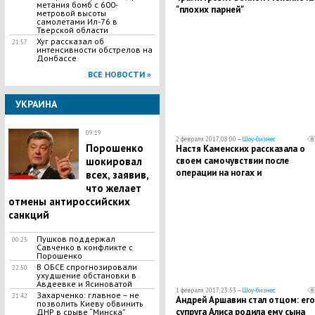
метания бомб с 600-
"плохих парней"
метровой высоты
самолетами Ил-76 в
Тверской области
Хуг рассказал об
21:57
интенсивности обстрелов на
Донбассе
ВСЕ НОВОСТИ »
УКРАИНА
09:19
2 февраля 2017, 08:00 —
Шоу-бизнес
Порошенко
Настя Каменских рассказала о
шокировал
своем самочувствии после
операции на ногах и
всех, заявив,
продемонстрировала жуткие ш
что желает
отмены антироссийских
санкций
Пушков поддержал
00:25
Савченко в конфликте с
Порошенко
В ОБСЕ спрогнозировали
22:50
ухудшение обстановки в
Авдеевке и Ясиноватой
1 февраля 2017, 23:53 —
Шоу-бизнес
Захарченко: главное – не
21:42
Андрей Аршавин стал отцом: его
позволить Киеву обвинить
супруга Алиса родила ему сына
ДНР в срыве “Минска”