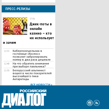
ПРЕСС-РЕЛИЗЫ
17:06
Джек-поты в
онлайн
казино – кто
их использует
и зачем
Киберпонедельник в
12:55
гостинице «Космос»
позволит забронировать
номер в два раза дешевле
На что обратить внимание
12:40
при выборе паяльника?
Белорусский альпинист
11:50
вошел в число покорителей
высочайшего пика
Антарктиды
ВСЕ НОВОСТИ »