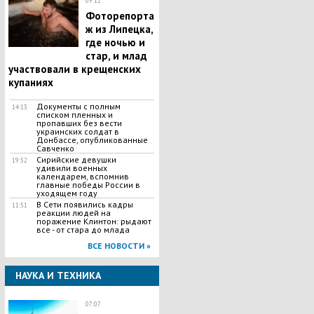
09:12
Фоторепорта
ж из Липецка,
где ночью и
стар, и млад
участвовали в крещенских
купаниях
Документы с полным
14:13
списком пленных и
пропавших без вести
украинских солдат в
Донбассе, опубликованные
Савченко
Сирийские девушки
19:52
удивили военных
календарем, вспомнив
главные победы России в
уходящем году
В Сети появились кадры
11:51
реакции людей на
поражение Клинтон: рыдают
все - от стара до млада
ВСЕ НОВОСТИ »
НАУКА И ТЕХНИКА
07:07