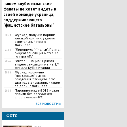
нашем клубе: испанские
фанаты не хотят видеть в
своей команде украинца,
поддерживающего
"фашистские батальоны"
Фуркад, получив порцию
00:24
жесткой критики, удалил
язвительный пост о
Логинове
"Ливерпуль" - "Челси". Прямая
21:00
видеотрансляция матча 23-
го тура АПЛ
"Интер" - "Лацио". Прямая
20:45
видеотрансляция матча 1/4
финала Кубка Италии
Фуркад иронично
20:06
"поздравил" с днем
рождения "отсидевшего"
два года дисквалификации
за допинг Логинова
Паралимпиада-2018 может
20:33
пройти без российских
спортсменов - IPC
ВСЕ НОВОСТИ »
ФОТО