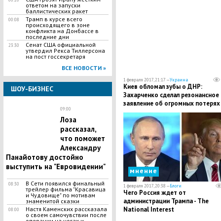
ответом на запуски
баллистических ракет
Трамп в курсе всего
00:08
происходящего в зоне
конфликта на Донбассе в
последние дни
Сенат США официальной
23:30
утвердил Рекса Тиллерсона
на пост госсекретаря
ВСЕ НОВОСТИ »
1 февраля 2017, 21:17 —
Украина
Киев обломал зубы о ДНР:
ШОУ-БИЗНЕС
Захарченко сделал резонансное
заявление об огромных потерях
09:00
ВСУ в Донбассе
Лоза
рассказал,
что поможет
Александру
Панайотову достойно
выступить на "Евровидении"
мнение
В Сети появился финальный
08:30
1 февраля 2017, 20:38 —
Блоги
трейлер фильма "Красавица
Чего Россия ждет от
и Чудовище" по мотивам
администрации Трампа - The
знаменитой сказки
Настя Каменских рассказала
National Interest
08:00
о своем самочувствии после
операции на ногах и