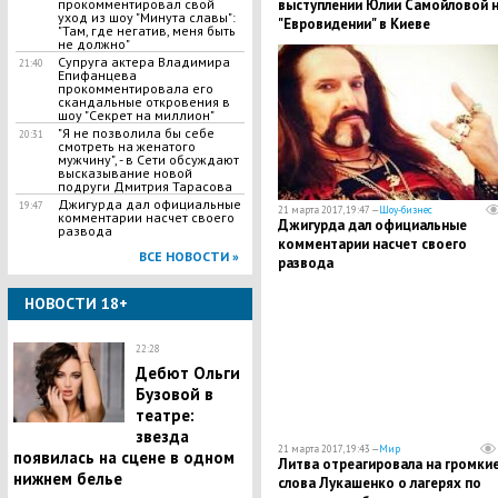
прокомментировал свой
выступлении Юлии Самойловой 
уход из шоу "Минута славы":
"Евровидении" в Киеве
"Там, где негатив, меня быть
не должно"
Супруга актера Владимира
21:40
Епифанцева
прокомментировала его
скандальные откровения в
шоу "Секрет на миллион"
"Я не позволила бы себе
20:31
смотреть на женатого
мужчину", - в Сети обсуждают
высказывание новой
подруги Дмитрия Тарасова
Джигурда дал официальные
19:47
21 марта 2017, 19:47 —
Шоу-бизнес
комментарии насчет своего
Джигурда дал официальные
развода
комментарии насчет своего
ВСЕ НОВОСТИ »
развода
НОВОСТИ 18+
22:28
Дебют Ольги
Бузовой в
театре:
звезда
21 марта 2017, 19:43 —
Мир
появилась на сцене в одном
Литва отреагировала на громки
нижнем белье
слова Лукашенко о лагерях по