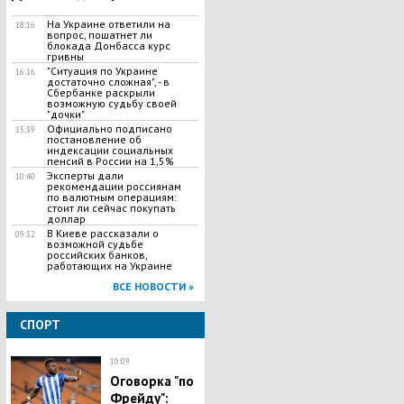
На Украине ответили на
18:16
вопрос, пошатнет ли
блокада Донбасса курс
гривны
"Ситуация по Украине
16:16
достаточно сложная", - в
Сбербанке раскрыли
возможную судьбу своей
"дочки"
Официально подписано
15:39
постановление об
индексации социальных
пенсий в России на 1,5%
Эксперты дали
10:40
рекомендации россиянам
по валютным операциям:
стоит ли сейчас покупать
доллар
В Киеве рассказали о
09:32
возможной судьбе
российских банков,
работающих на Украине
ВСЕ НОВОСТИ »
СПОРТ
10:09
Оговорка "по
Фрейду":