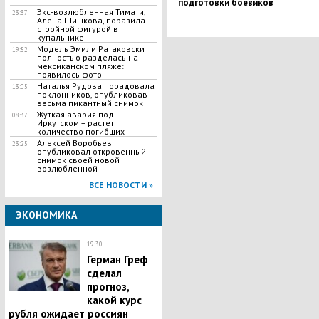
подготовки боевиков
Экс-возлюбленная Тимати,
23:37
Алена Шишкова, поразила
стройной фигурой в
купальнике
Модель Эмили Ратаковски
19:52
полностью разделась на
мексиканском пляже:
появилось фото
Наталья Рудова порадовала
13:05
поклонников, опубликовав
весьма пикантный снимок
Жуткая авария под
08:37
Иркутском – растет
количество погибших
Алексей Воробьев
23:25
опубликовал откровенный
снимок своей новой
возлюбленной
ВСЕ НОВОСТИ »
ЭКОНОМИКА
19:30
Герман Греф
сделал
прогноз,
какой курс
рубля ожидает россиян