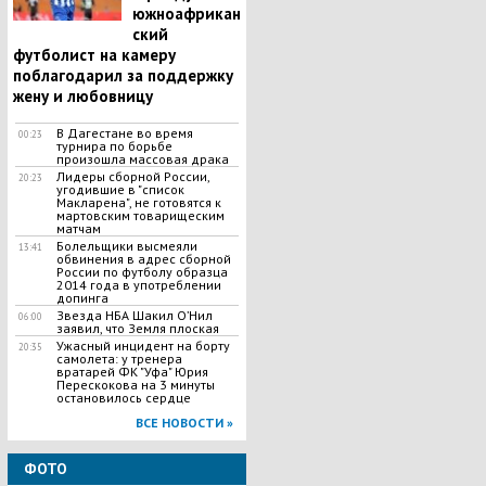
южноафрикан
ский
футболист на камеру
поблагодарил за поддержку
жену и любовницу
В Дагестане во время
00:23
турнира по борьбе
произошла массовая драка
Лидеры сборной России,
20:23
угодившие в "список
Макларена", не готовятся к
мартовским товарищеским
матчам
Болельщики высмеяли
13:41
обвинения в адрес сборной
России по футболу образца
2014 года в употреблении
допинга
Звезда НБА Шакил О’Нил
06:00
заявил, что Земля плоская
​Ужасный инцидент на борту
20:35
самолета: у тренера
вратарей ФК "Уфа" Юрия
Перескокова на 3 минуты
остановилось сердце
ВСЕ НОВОСТИ »
ФОТО