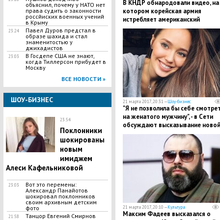
В КНДР обнародовали видео, на
объяснил, почему у НАТО нет
права судить о законности
котором корейская армия
россйиских военных учений
истребляет американский
в Крыму
авианосец Carl Vinson и
Павел Дуров предстал в
23:24
бомбардировщик B-1 Lancer
образе шахида и стал
знаменитостью у
джихадистов
В Госдепе США не знают,
23:03
когда Тиллерсон прибудет в
Москву
ВСЕ НОВОСТИ »
ШОУ-БИЗНЕС
21 марта 2017, 20:31 —
Шоу-бизнес
"Я не позволила бы себе смотре
на женатого мужчину", - в Сети
23:54
обсуждают высказывание ново
Поклонники
подруги Дмитрия Тарасова
шокированы
новым
имиджем
Алеси Кафельниковой
Вот это перемены:
23:03
Александр Панайотов
шокировал поклонников
своим архивным детским
фото
21 марта 2017, 20:10 —
Культура
Максим Фадеев высказался о
Танцор Евгений Смирнов
21:58