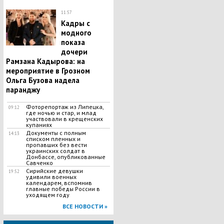
11:57
Кадры с
модного
показа
дочери
Рамзана Кадырова: на
мероприятие в Грозном
Ольга Бузова надела
паранджу
Фоторепортаж из Липецка,
09:12
где ночью и стар, и млад
участвовали в крещенских
купаниях
Документы с полным
14:13
списком пленных и
пропавших без вести
украинских солдат в
Донбассе, опубликованные
Савченко
Сирийские девушки
19:52
удивили военных
календарем, вспомнив
главные победы России в
уходящем году
ВСЕ НОВОСТИ »