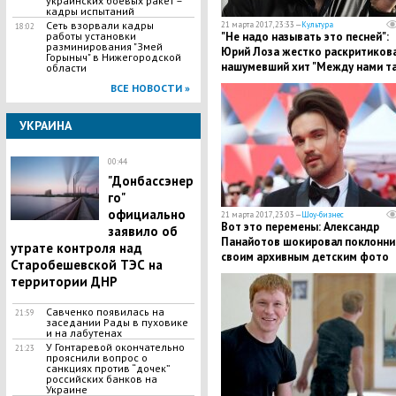
украинских боевых ракет –
кадры испытаний
Сеть взорвали кадры
21 марта 2017, 23:33 —
Культура
18:02
работы установки
"Не надо называть это песней":
разминирования "Змей
Юрий Лоза жестко раскритиков
Горыныч" в Нижегородской
нашумевший хит "Между нами т
области
лед"
ВСЕ НОВОСТИ »
УКРАИНА
00:44
"Донбассэнер
го"
официально
21 марта 2017, 23:03 —
Шоу-бизнес
Вот это перемены: Александр
заявило об
Панайотов шокировал поклонни
утрате контроля над
своим архивным детским фото
Старобешевской ТЭС на
территории ДНР
Савченко появилась на
21:59
заседании Рады в пуховике
и на лабутенах
У Гонтаревой окончательно
21:23
прояснили вопрос о
санкциях против “дочек”
российских банков на
Украине