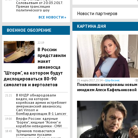
Соловьевым от 20.03.2017.
Прямая трансляция
политического шоу
Новости партнеров
ВСЕ НОВОСТИ »
КАРТИНА ДНЯ
ВОЕННОЕ ОБОЗРЕНИЕ
22:19
В России
представили
макет
авианосца
"Шторм", на котором будут
дислоцироваться 80-90
21 марта 2017, 23:54 —
Шоу-бизнес
самолетов и вертолетов
Поклонники шокированы новым
имиджем Алеси Кафельниковой
В КНДР обнародовали
21:21
видео, на котором
корейская армия истребляет
американский авианосец
Carl Vinson и
бомбардировщик B-1 Lancer
Верфи России: ядерные
19:00
"Бореи", хищные "Ясени" и
корабли-невидимки - СМИ
Турчинов похвастался
18:43
успешными пусками