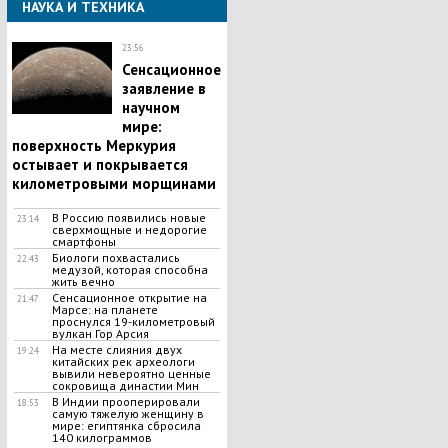
НАУКА И ТЕХНИКА
23:56
Сенсационное
заявление в
научном
мире:
поверхность Меркурия
остывает и покрывается
километровыми морщинами
В Россию появились новые
23:14
сверхмощные и недорогие
смартфоны
Биологи похвастались
22:43
медузой, которая способна
жить вечно
Сенсационное открытие на
21:47
Марсе: на планете
проснулся 19-километровый
вулкан Гор Арсия
На месте слияния двух
19:24
китайских рек археологи
вывили невероятно ценные
сокровища династии Мин
В Индии прооперировали
18:53
самую тяжелую женщину в
мире: египтянка сбросила
140 килограммов