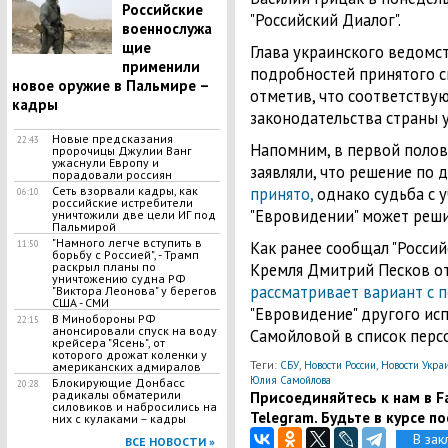
Российские
"Российский Диалог".
военнослужа
щие
Глава украинского ведомст
применили
подробностей принятого с
новое оружие в Пальмире –
отметив, что соответству
кадры
законодательства страны 
Новые предсказания
22:43
Напомним, в первой полов
пророчицы Джулии Ванг
ужаснули Европу и
заявляли, что решение по
порадовали россиян
Сеть взорвали кадры, как
принято,
однако судьба с 
06:10
российские истребители
"Евровидении" может решит
уничтожили две цели ИГ под
Пальмирой
"Намного легче вступить в
Как ранее сообщал "Россий
11:50
борьбу с Россией", - Трамп
раскрыл планы по
Кремля Дмитрий Песков от
уничтожению судна РФ
рассматривает вариант с 
"Виктора Леонова" у берегов
США - СМИ
"Евровидение" другого исп
В Минобороны РФ
22:15
анонсировали спуск на воду
Самойловой в список персо
крейсера "Ясень", от
которого дрожат коленки у
Теги:
,
,
СБУ
Новости России
Новости Укра
американских адмиралов
Юлия Самойлова
Блокирующие Донбасс
20:28
радикалы обматерили
Присоединяйтесь к нам в Fa
силовиков и набросились на
Telegram. Будьте в курсе п
них с кулаками – кадры
В зак
ВСЕ НОВОСТИ »