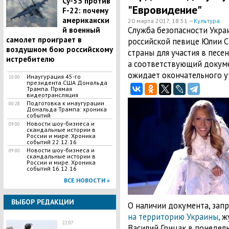
Су-35 против
"Евровидение"
F-22: почему
американски
20 марта 2017, 18:51 —
Культура
Служба безопасности Укра
й военный
самолет проиграет в
российской певице Юлии 
воздушном бою российскому
страны для участия в песен
истребителю
а соответствующий докуме
ожидает окончательного у
Инаугурация 45-го
10:00
президента США Дональда
Трампа. Прямая
видеотрансляция
Подготовка к инаугурации
00:28
Дональда Трампа: хроника
событий
Новости шоу-бизнеса и
09:00
скандальные истории в
России и мире. Хроника
событий 22.12.16
Новости шоу-бизнеса и
09:00
скандальные истории в
России и мире. Хроника
событий 16.12.16
ВСЕ НОВОСТИ »
ВЫБОР РЕДАКЦИИ
О наличии документа, за
на территорию Украины,
жу
22:07
Василий Грицак в понедель