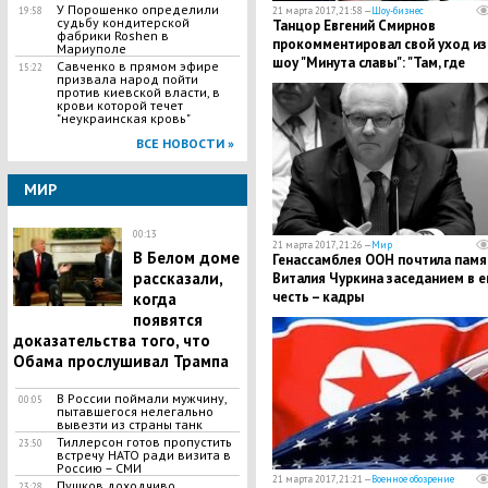
У Порошенко определили
19:58
21 марта 2017, 21:58 —
Шоу-бизнес
судьбу кондитерской
Танцор Евгений Смирнов
фабрики Roshen в
прокомментировал свой уход из
Мариуполе
шоу "Минута славы": "Там, где
Савченко в прямом эфире
15:22
призвала народ пойти
негатив, меня быть не должно"
против киевской власти, в
крови которой течет
"неукраинская кровь"
ВСЕ НОВОСТИ »
МИР
00:13
21 марта 2017, 21:26 —
Мир
В Белом доме
Генассамблея ООН почтила памя
рассказали,
Виталия Чуркина заседанием в е
честь – кадры
когда
появятся
доказательства того, что
Обама прослушивал Трампа
В России поймали мужчину,
00:05
пытавшегося нелегально
вывезти из страны танк
Тиллерсон готов пропустить
23:50
встречу НАТО ради визита в
Россию – СМИ
21 марта 2017, 21:21 —
Военное обозрение
Пушков доходчиво
23:28