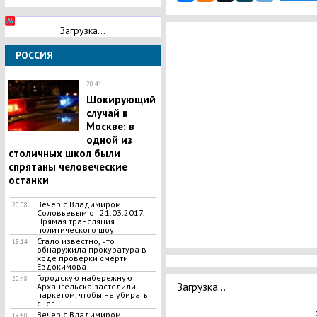
Загрузка...
РОССИЯ
20:41
Шокирующий
случай в
Москве: в
одной из
столичных школ были
спрятаны человеческие
останки
Вечер с Владимиром
20:08
Соловьевым от 21.03.2017.
Прямая трансляция
политического шоу
Стало известно, что
18:14
обнаружила прокуратура в
ходе проверки смерти
Евдокимова
Городскую набережную
20:48
Загрузка...
Архангельска застелили
паркетом, чтобы не убирать
снег
Вечер с Владимиром
19:50