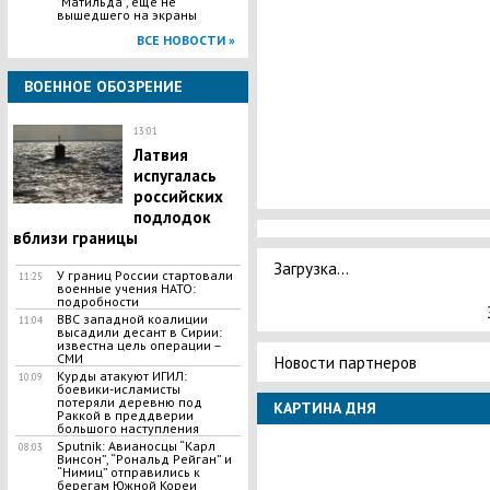
"Матильда", еще не
вышедшего на экраны
ВСЕ НОВОСТИ »
ВОЕННОЕ ОБОЗРЕНИЕ
13:01
Латвия
испугалась
российских
подлодок
вблизи границы
Загрузка...
У границ России стартовали
11:25
военные учения НАТО:
подробности
ВВС западной коалиции
11:04
высадили десант в Сирии:
известна цель операции –
СМИ
Новости партнеров
Курды атакуют ИГИЛ:
10:09
боевики-исламисты
потеряли деревню под
КАРТИНА ДНЯ
Раккой в преддверии
большого наступления
Sputnik: Авианосцы “Карл
08:03
Винсон”, “Рональд Рейган” и
“Нимиц” отправились к
берегам Южной Кореи