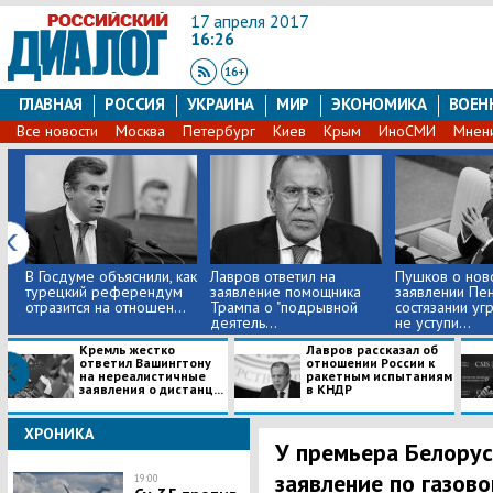
17 апреля 2017
16:26
ГЛАВНАЯ
РОССИЯ
УКРАИНА
МИР
ЭКОНОМИКА
ВОЕН
Все новости
Москва
Петербург
Киев
Крым
ИноСМИ
Мнен
В Госдуме объяснили, как
Лавров ответил на
Пушков о нов
турецкий референдум
заявление помощника
заявлении Пен
отразится на отношен...
Трампа о "подрывной
состязании уг
деятель...
не уступи...
Кремль жестко
Лавров рассказал об
ответил Вашингтону
отношении России к
на нереалистичные
ракетным испытаниям
заявления о дистанц...
в КНДР
ХРОНИКА
У премьера Белору
заявление по газово
19:00