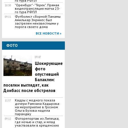
го тура РФПЛ
"Оренбург" - "Терек". Прямая
10:30
видеотрансляция матча 23-
го тура РФПЛ
Футболист сборной Панамы
09:11
Амилькар Энрикес был
застрелен неизвестными у
порога своего дома
ВСЕ НОВОСТИ »
ФОТО
09:47
Шокирующие
фото
опустевшей
Балаклеи:
поселки выглядят, как
Донбасс после обстрелов
Кадры с модного показа
11:57
дочери Рамзана Кадырова:
на мероприятие в Грозном
Ольга Бузова надела
паранджу
Фоторепортаж из Липецка,
09:12
где ночью и стар, и млад
участвовали в крещенских