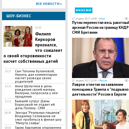
ВСЕ НОВОСТИ »
иносми
ШОУ-БИЗНЕС
17 апреля 2017, 14:40 —
Мир
Путин переместил весь ракетны
арсенал России на границу КНДР
16:10
СМИ Британии
Филипп
Киркоров
признался,
что сожалеет
о своей откровенности
насчет собственных детей
Сын Татьяны Булановой,
13:27
Никита, дал комментарии
насчет развода своих
17 апреля 2017, 13:45 —
Россия
родителей
Лавров ответил на заявление
Анна Шульгина в день
13:21
помощника Трампа о "подрывно
рождения своей матери,
Валерии, попросила у нее
деятельности" России в Европе
прощения
Бывший супруг Даны
11:12
Борисовой не отдает ей
дочь Полину - СМИ
Звезда "Реальных пацанов"
08:30
Владимир Селиванов не
смог пробиться в финал шоу
"Минута славы"
Гарик Харламов откровенно
08:00