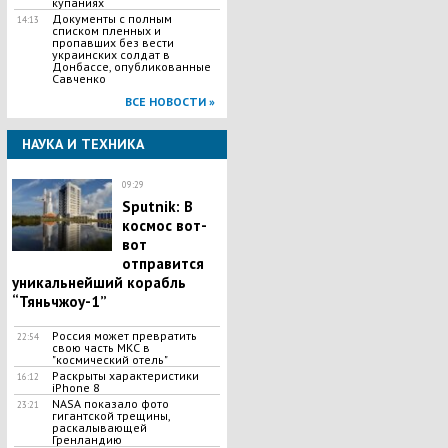
купаниях
Документы с полным
14:13
списком пленных и
пропавших без вести
украинских солдат в
Донбассе, опубликованные
Савченко
ВСЕ НОВОСТИ »
НАУКА И ТЕХНИКА
09:29
Sputnik: В
космос вот-
вот
отправится
уникальнейший корабль
“Тяньчжоу-1”
Россия может превратить
22:54
свою часть МКС в
"космический отель"
Раскрыты характеристики
16:12
iPhone 8
NASA показало фото
23:21
гигантской трещины,
раскалывающей
Гренландию