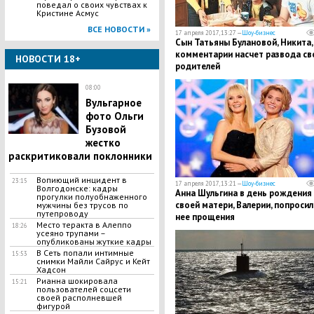
поведал о своих чувствах к
Кристине Асмус
ВСЕ НОВОСТИ »
17 апреля 2017, 13:27 —
Шоу-бизнес
Сын Татьяны Булановой, Никита,
комментарии насчет развода св
НОВОСТИ 18+
родителей
08:00
Вульгарное
фото Ольги
Бузовой
жестко
раскритиковали поклонники
​Вопиющий инцидент в
23:15
17 апреля 2017, 13:21 —
Шоу-бизнес
Волгодонске: кадры
Анна Шульгина в день рождения
прогулки полуобнаженного
своей матери, Валерии, попросил
мужчины без трусов по
путепроводу
нее прощения
Место теракта в Алеппо
18:26
усеяно трупами –
опубликованы жуткие кадры
В Сеть попали интимные
15:53
снимки Майли Сайрус и Кейт
Хадсон
Рианна шокировала
15:21
пользователей соцсети
своей располневшей
фигурой