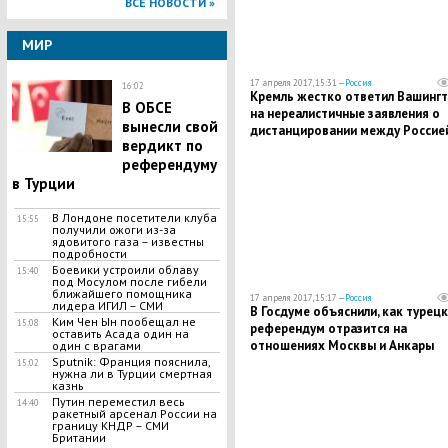
ВСЕ НОВОСТИ »
МИР
17 апреля 2017, 15:31 —
Россия
16:02
Кремль жестко ответил Вашингт
В ОБСЕ
на нереалистичные заявления о
вынесли свой
дистанцировании между Россией
вердикт по
Китаем
референдуму
в Турции
В Лондоне посетители клуба
15:55
получили ожоги из-за
ядовитого газа – известны
подробности
Боевики устроили облаву
15:40
под Мосулом после гибели
ближайшего помощника
17 апреля 2017, 15:17 —
Россия
лидера ИГИЛ – СМИ
В Госдуме объяснили, как турец
Ким Чен Ын пообещал не
15:08
референдум отразится на
оставить Асада один на
отношениях Москвы и Анкары
один с врагами
Sputnik: Франция пояснила,
15:02
нужна ли в Турции смертная
казнь
Путин переместил весь
14:40
ракетный арсенал России на
границу КНДР – СМИ
Британии