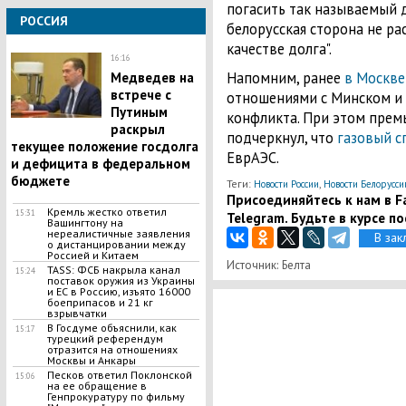
погасить так называемый д
РОССИЯ
белорусская сторона не ра
качестве долга".
16:16
Напомним, ранее
в Москве
Медведев на
встрече с
отношениями с Минском и 
Путиным
конфликта. При этом прем
раскрыл
подчеркнул, что
газовый с
текущее положение госдолга
ЕврАЭС.
и дефицита в федеральном
бюджете
Теги:
,
Новости России
Новости Белорусси
Присоединяйтесь к нам в Fa
Кремль жестко ответил
15:31
Telegram. Будьте в курсе п
Вашингтону на
нереалистичные заявления
В зак
о дистанцировании между
Россией и Китаем
Источник: Белта
TASS: ФСБ накрыла канал
15:24
поставок оружия из Украины
и ЕС в Россию, изъято 16000
боеприпасов и 21 кг
взрывчатки
В Госдуме объяснили, как
15:17
турецкий референдум
отразится на отношениях
Москвы и Анкары
Песков ответил Поклонской
15:06
на ее обращение в
Генпрокуратуру по фильму