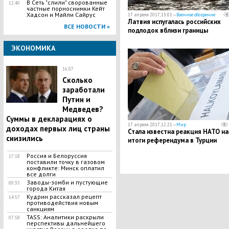
В Сеть "слили" сворованные
12:40
частные порноснимки Кейт
Хадсон и Майли Сайрус
17 апреля 2017, 13:01 —
Военное обозрение
Латвия испугалась российских
ВСЕ НОВОСТИ »
подлодок вблизи границы
ЭКОНОМИКА
16:07
Сколько
заработали
Путин и
Медведев?
Суммы в декларациях о
17 апреля 2017, 12:21 —
Мир
доходах первых лиц страны
Стала известна реакция НАТО на
снизились
итоги референдума в Турции
Россия и Белоруссия
17:18
поставили точку в газовом
конфликте: Минск оплатил
все долги
Заводы-зомби и пустующие
00:35
города Китая
Кудрин рассказал рецепт
14:57
противодействия новым
санкциям
TASS: Аналитики раскрыли
07:58
перспективы дальнейшего