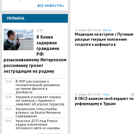
ВСЕ НОВОСТИ »
УКРАИНА
17 апреля 2017, 16:16 —
Россия
12:45
Медведев на встрече с Путиным
В Киеве
раскрыл текущее положение
задержан
госдолга и дефицита в
гражданин
федеральном бюджете
РФ:
разыскиваемому Интерполом
россиянину грозит
экстрадиция на родину
В ЛНР рассказали о
12:43
положительной динамике
на линии фронта в
Донбассе
17 апреля 2017, 16:02 —
Мир
Украина усиливает охрану
10:40
В ОБСЕ вынесли свой вердикт по
на границе с Крымом и
референдуму в Турции
заявляет об угрозе терактов
Украинские спецслужбы
10:16
взялись за брата Михаила
Саакашвили
​Ужасное ДТП под Ровно:
00:03
кадры извлечения
легкового авто из канавы