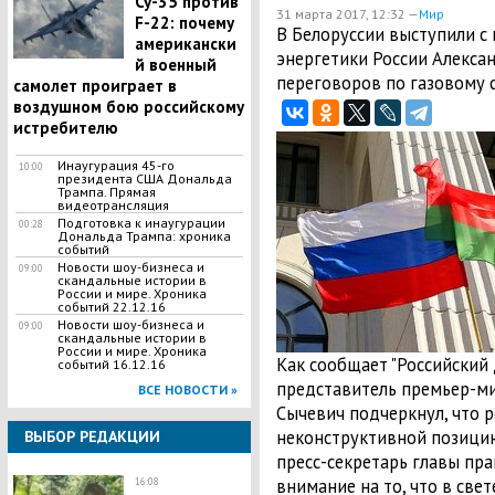
Су-35 против
31 марта 2017, 12:32 —
Мир
F-22: почему
​В Белоруссии выступили с
американски
энергетики России Алекса
й военный
переговоров по газовому с
самолет проиграет в
воздушном бою российскому
истребителю
Инаугурация 45-го
10:00
президента США Дональда
Трампа. Прямая
видеотрансляция
Подготовка к инаугурации
00:28
Дональда Трампа: хроника
событий
Новости шоу-бизнеса и
09:00
скандальные истории в
России и мире. Хроника
событий 22.12.16
Новости шоу-бизнеса и
09:00
скандальные истории в
России и мире. Хроника
Как сообщает "Российский
событий 16.12.16
представитель премьер-ми
ВСЕ НОВОСТИ »
Сычевич подчеркнул, что 
неконструктивной позицию
ВЫБОР РЕДАКЦИИ
пресс-секретарь главы пр
внимание на то, что в св
16:08