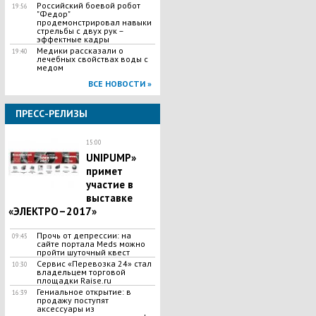
Российский боевой робот
19:56
"Федор"
продемонстрировал навыки
стрельбы с двух рук –
эффектные кадры
Медики рассказали о
19:40
лечебных свойствах воды с
медом
ВСЕ НОВОСТИ »
ПРЕСС-РЕЛИЗЫ
15:00
UNIPUMP»
примет
участие в
выставке
«ЭЛЕКТРО–2017»
Прочь от депрессии: на
09:45
сайте портала Meds можно
пройти шуточный квест
Сервис «Перевозка 24» стал
10:30
владельцем торговой
площадки Raise.ru
Гениальное открытие: в
16:39
продажу поступят
аксессуары из