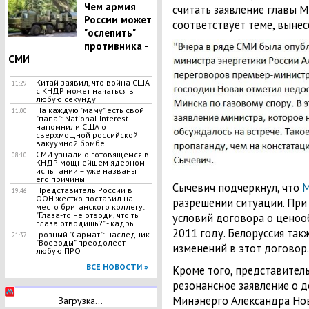
Чем армия
считать заявление главы М
России может
соответствует теме, вынес
"ослепить"
противника -
СМИ
Китай заявил, что война США
11:29
с КНДР может начаться в
любую секунду
На каждую "маму" есть свой
11:00
"папа": National Interest
напомнили США о
сверхмощной российской
вакуумной бомбе
СМИ узнали о готовящемся в
08:10
КНДР мощнейшем ядерном
испытании – уже названы
его причины
Сычевич подчеркнул, что
М
Представитель России в
19:46
ООН жестко поставил на
разрешении ситуации. При
место британского коллегу:
"Глаза-то не отводи, что ты
условий договора о ценооб
глаза отводишь?" - кадры
2011 году. Белоруссия так
Грозный "Сармат": наследник
21:37
"Воеводы" преодолеет
изменений в этот договор.
любую ПРО
ВСЕ НОВОСТИ »
Кроме того, представител
резонансное заявление о до
Минэнерго Александра Нов
Загрузка...