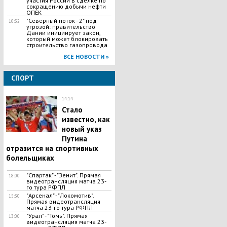
участия России в сделке по
сокращению добычи нефти
ОПЕК
"Северный поток - 2" под
10:32
угрозой: правительство
Дании инициирует закон,
который может блокировать
строительство газопровода
ВСЕ НОВОСТИ »
СПОРТ
14:14
Стало
известно, как
новый указ
Путина
отразится на спортивных
болельщиках
"Спартак" - "Зенит". Прямая
18:00
видеотрансляция матча 23-
го тура РФПЛ
"Арсенал" - "Локомотив".
15:30
Прямая видеотрансляция
матча 23-го тура РФПЛ
"Урал" - "Томь". Прямая
13:00
видеотрансляция матча 23-