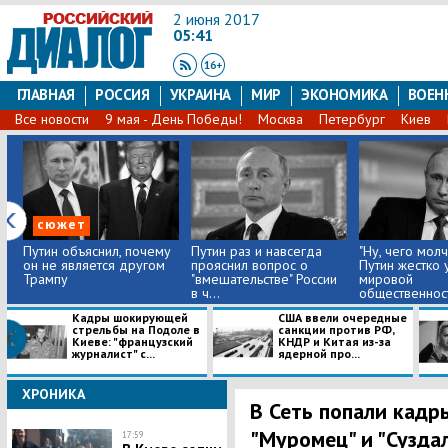
2 июня 2017
05:41
ГЛАВНАЯ
РОССИЯ
УКРАИНА
МИР
ЭКОНОМИКА
ВОЕН
Все новости
9 мая - День Победы!
Москва
Петербург
Киев
сюжет
Путин объяснил, почему
Путин раз и навсегда
"Ну, чего молч
он не является другом
прояснил вопрос о
Путин жестко 
Трампу
"вмешательстве" России
мировой
в ч...
общественности
Кадры шокирующей
​США ввели очередные
стрельбы на Подоле в
санкции против РФ,
Киеве: "французский
КНДР и Китая из-за
журналист" с...
ядерной про...
ХРОНИКА
В Сеть попали кадр
"Муромец" и "Сузда
17:59