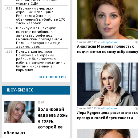
участие США
В Германии умер экс-
17:25
охранник Освенцима
Рейнхольд Хэннинг,
обвиненный в убийстве 170
тысяч человек
Шокирующая находка:
16:56
вместе с погибшим в
авиакатастрофе под
Смоленском президентом
1 июня 2017, 19:58 —
Шоу-бизнес
Польши похоронили еще
Анастасия Макеева полностью
двух человек
подчиняется новому избраннику
Польша для поляков!
16:14
Приезжие из Украины
рабочие были жестоко
избиты пьяными местными с
битами и кокаином в
карманах
ВСЕ НОВОСТИ »
ШОУ-БИЗНЕС
00:07
Волочковой
1 июня 2017, 19:34 —
Шоу-бизнес
Лера Кудрявцева рассказала вс
надоела ложь
правду о своей беременности
и грязь,
которой ее
обливают