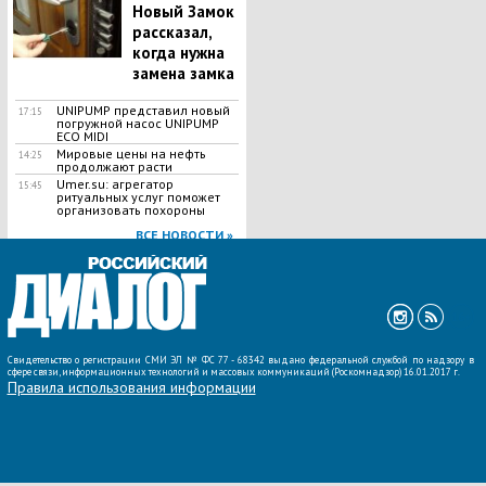
Новый Замок
рассказал,
когда нужна
замена замка
UNIPUMP представил новый
17:15
погружной насос UNIPUMP
ECO MIDI
Мировые цены на нефть
14:25
продолжают расти
Umer.su: агрегатор
15:45
ритуальных услуг поможет
организовать похороны
ВСЕ НОВОСТИ »
Свидетельство о регистрации СМИ ЭЛ № ФС 77 - 68342 выдано федеральной службой по надзору в
сфере связи, информационных технологий и массовых коммуникаций (Роскомнадзор) 16.01.2017 г.
Правила использования информации