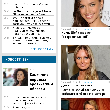
Звезда "Ворониных" ушла с
22:15
работы
Ко Дню защиты детей Noize
20:42
MC выпустил новый клип
Суд не закрыл дело о
20:27
причасности Джима Керри к
самоубийству экс-подруги
Анастасия Макеева
19:58
1 июня 2017, 19:18 —
Шоу-бизнес
полностью подчиняется
Ирину Шейк назвали
новому избраннику
"отвратительной"
Виталий Гогунский в шоке от
19:56
ремонта, сделанного ему
телепрограммой
ВСЕ НОВОСТИ »
НОВОСТИ 18+
23:35
Каменских
поразила
1 июня 2017, 19:11 —
Шоу-бизнес
эротическим
Дана Борисова из-за
образом
наркотической зависимости
собирается уйти в монастырь
Поклонники возмущены
23:05
неприличными
фотографиями Собчак
Анна Седокова
21:16
похвасталась своими