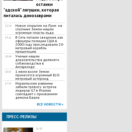
останки
"адской" лягушки, которая
питалась динозаврами
Новое открытие на Луне: на
22:54
спутнике Земли нашли
огромные пласты льда
В Сеть попали сведения, как
19:26
офицеры полиции США в
2000 году преследовали 20-
метровый корабль
пришельцев
Ученые нашли
18:44
доказательства древнего
собаководства в
Антарктиде
1 июня возле Земли
18:03
пронесется огромный 820-
метровый астероид
Израильские раввины
17:53
забили тревогу: встреча
лидеров G7 в Италии
совпадает с призванием
демона Баала
ВСЕ НОВОСТИ »
ПРЕСС-РЕЛИЗЫ
16:50