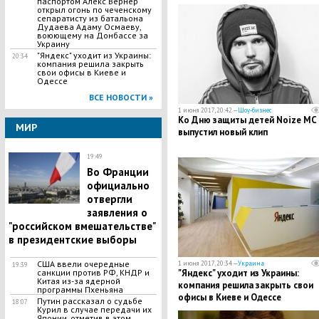
паспортом Алекс Вернер
Совфеда
открыл огонь по чеченскому
сепаратисту из батальона
Дудаева Адаму Осмаеву,
воюющему на Донбассе за
Украину
"Яндекс" уходит из Украины:
20:34
компания решила закрыть
свои офисы в Киеве и
Одессе
ВСЕ НОВОСТИ »
1 июня 2017, 20:42 —
Шоу-бизнес
Ко Дню защиты детей Noize MC
МИР
выпустил новый клип
19:49
Во Франции
официально
отвергли
заявления о
"российском вмешательстве"
в президентские выборы
​США ввели очередные
1 июня 2017, 20:34 —
Украина
19:39
"Яндекс" уходит из Украины:
санкции против РФ, КНДР и
Китая из-за ядерной
компания решила закрыть свои
программы Пхеньяна
офисы в Киеве и Одессе
​Путин рассказал о судьбе
18:07
Курил в случае передачи их
Японии, отметив в этом