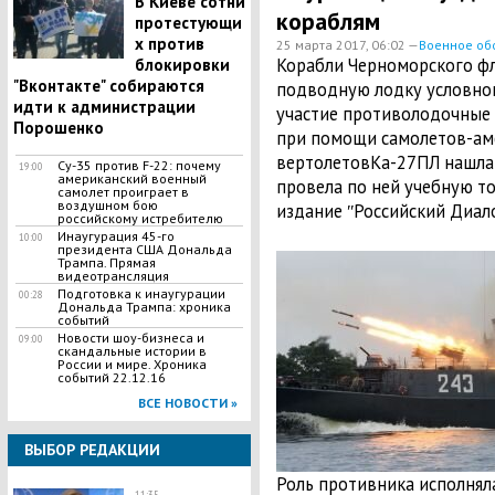
В Киеве сотни
кораблям
протестующи
х против
25 марта 2017, 06:02 —
Военное об
Корабли Черноморского ф
блокировки
"Вконтакте" собираются
подводную лодку условног
идти к администрации
участие противолодочные 
Порошенко
при помощи самолетов-ам
вертолетовКа-27ПЛ нашла
Су-35 против F-22: почему
19:00
американский военный
провела по ней учебную т
самолет проиграет в
воздушном бою
издание ʺРоссийский Диало
российскому истребителю
Инаугурация 45-го
10:00
президента США Дональда
Трампа. Прямая
видеотрансляция
Подготовка к инаугурации
00:28
Дональда Трампа: хроника
событий
Новости шоу-бизнеса и
09:00
скандальные истории в
России и мире. Хроника
событий 22.12.16
ВСЕ НОВОСТИ »
ВЫБОР РЕДАКЦИИ
Роль противника исполнял
11:35