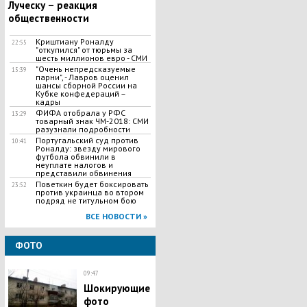
Луческу – реакция
общественности
Криштиану Роналду
22:55
"откупился" от тюрьмы за
шесть миллионов евро - СМИ
"Очень непредсказуемые
15:39
парни", - Лавров оценил
шансы сборной России на
Кубке конфедераций –
кадры
ФИФА отобрала у РФС
13:29
товарный знак ЧМ-2018: СМИ
разузнали подробности
Португальский суд против
10:41
Роналду: звезду мирового
футбола обвинили в
неуплате налогов и
представили обвинения
Поветкин будет боксировать
23:52
против украинца во втором
подряд не титульном бою
ВСЕ НОВОСТИ »
ФОТО
09:47
Шокирующие
фото