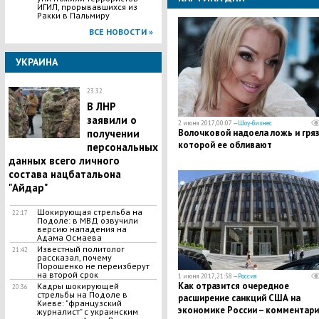
ИГИЛ, прорывавшихся из
Ракки в Пальмиру
ВСЕ НОВОСТИ »
УКРАИНА
23:32
В ЛНР
заявили о
2 июня 2017, 00:07 —
Шоу-бизнес
Волочковой надоела ложь и гряз
получении
которой ее обливают
персональных
данных всего личного
состава нацбатальона
"Айдар"
​Шокирующая стрельба на
22:17
Подоле: в МВД озвучили
версию нападения на
Адама Осмаева
Известный политолог
21:42
рассказал, почему
Порошенко не переизберут
на второй срок
1 июня 2017, 21:58 —
Россия
Как отразится очередное
Кадры шокирующей
20:36
стрельбы на Подоле в
расширение санкций США на
Киеве: "французский
экономике России – комментари
журналист" с украинским