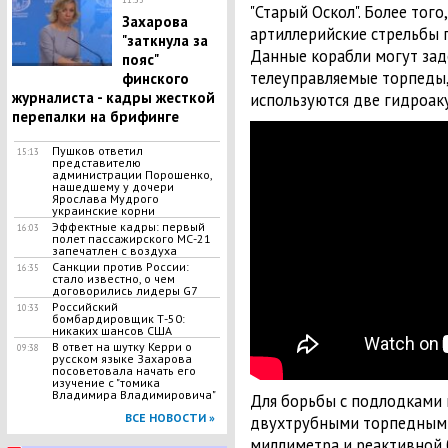
"Старый Оскол". Более тог
Захарова
артиллерийские стрельбы 
"заткнула за
Данные корабли могут зад
пояс"
телеуправляемые торпеды,
финского
журналиста - кадры жесткой
используются две гидроаку
перепалки на брифинге
Пушков ответил
15:13
представителю
администрации Порошенко,
нашедшему у дочери
Ярослава Мудрого
украинские корни
Эффектные кадры: первый
16:03
полет пассажирского МС-21
запечатлен с воздуха
Санкции против России:
16:35
стало известно, о чем
договорились лидеры G7
Российский
10:33
бомбардировщик Т-50:
никаких шансов США
В ответ на шутку Керри о
09:38
русском языке Захарова
посоветовала начать его
изучение с "томика
Владимира Владимировича"
Для борьбы с подлодками
ВСЕ НОВОСТИ »
двухтрубными торпедными
миллиметра и реактивной 