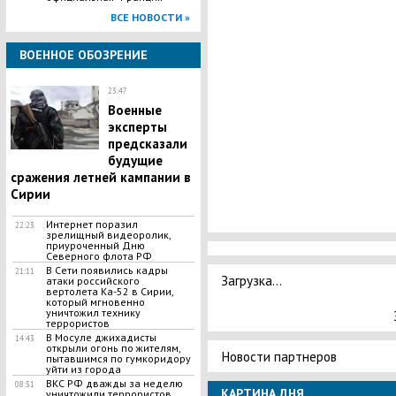
ВСЕ НОВОСТИ »
ВОЕННОЕ ОБОЗРЕНИЕ
23:47
Военные
эксперты
предсказали
будущие
сражения летней кампании в
Сирии
Интернет поразил
22:23
зрелищный видеоролик,
приуроченный Дню
Северного флота РФ
В Сети появились кадры
21:11
Загрузка...
атаки российского
вертолета Ка-52 в Сирии,
который мгновенно
уничтожил технику
террористов
В Мосуле джихадисты
14:43
открыли огонь по жителям,
Новости партнеров
пытавшимся по гумкоридору
уйти из города
ВКС РФ дважды за неделю
08:31
КАРТИНА ДНЯ
уничтожили террористов