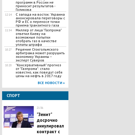
программ в России не
приносит результатов -
Голикова
С запада на восток: Украина
12:14
анонсировала переговоры с
РФ и ЕС о переносе точки
приема транзитного газа
Миллер от лица "Газпрома"
11:54
ответил Киеву на
возможные попытки
отобрать газ в качестве
уплаты штрафа
Решение Стокгольмского
10:27
арбитража может разрушить
экономику Украины –
эксперт Суверов
"Консервативный" прогноз
10:20
от "Газпрома": стало
известно, как поведут себя
цены на нефть в 2017 году
ВСЕ НОВОСТИ »
СПОРТ
21:36
"Зенит"
досрочно
аннулировал
контракт с