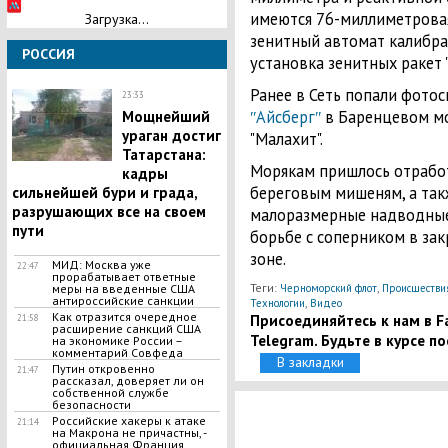
имеются 76-миллиметровая
Загрузка...
зенитный автомат калибра
РОССИЯ
установка зенитных ракет "
Ранее в Сеть попали фото
23:33
ʺАйсбергʺ
в Баренцевом мо
Мощнейший
ураган достиг
"Малахит".
Татарстана:
Морякам пришлось отработ
кадры
береговым мишеням, а так
сильнейшей бури и града,
разрушающих все на своем
малоразмерные надводные
пути
борьбе с соперником в за
зоне.
МИД: Москва уже
22:47
прорабатывает ответные
Теги:
,
Черноморский флот
Происшестви
меры на введенные США
антироссийские санкции
,
Технологии
Видео
Как отразится очередное
Присоединяйтесь к нам в Fa
21:58
расширение санкций США
Telegram. Будьте в курсе п
на экономике России –
комментарий Совфеда
В закладки
Путин откровенно
21:47
рассказал, доверяет ли он
собственной службе
безопасности
Российские хакеры к атаке
21:14
на Макрона не причастны, -
официальная Франция