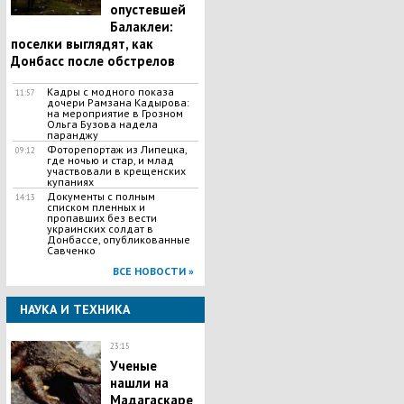
опустевшей
Балаклеи:
поселки выглядят, как
Донбасс после обстрелов
Кадры с модного показа
11:57
дочери Рамзана Кадырова:
на мероприятие в Грозном
Ольга Бузова надела
паранджу
Фоторепортаж из Липецка,
09:12
где ночью и стар, и млад
участвовали в крещенских
купаниях
Документы с полным
14:13
списком пленных и
пропавших без вести
украинских солдат в
Донбассе, опубликованные
Савченко
ВСЕ НОВОСТИ »
НАУКА И ТЕХНИКА
23:15
Ученые
нашли на
Мадагаскаре