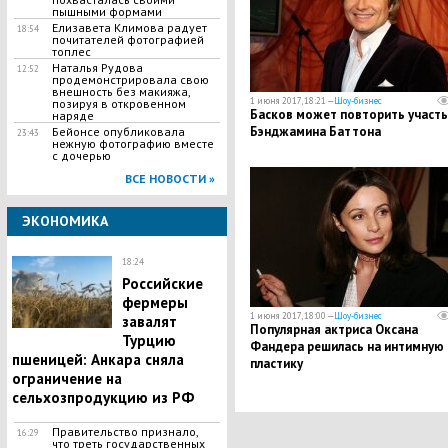
пышными формами
Елизавета Климова радует
18:54
почитателей фотографией
топлес
Наталья Рудова
12:52
продемонстрировала свою
внешность без макияжа,
1 июня 2017, 18:21 —
Шоу-бизнес
позируя в откровенном
Басков может повторить участь
наряде
Бэнджамина Баттона
Бейонсе опубликовала
23:43
нежную фотографию вместе
с дочерью
ВСЕ НОВОСТИ »
ЭКОНОМИКА
18:24
Российские
фермеры
1 июня 2017, 18:00 —
Шоу-бизнес
завалят
Популярная актриса Оксана
Турцию
Фандера решилась на интимную
пшеницей: Анкара сняла
пластику
ограничение на
сельхозпродукцию из РФ
Правительство признало,
16:29
что треть государственных