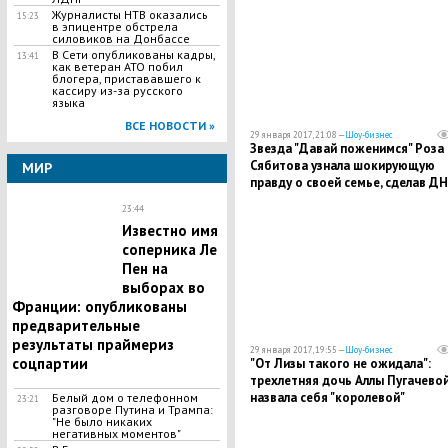
Журналисты НТВ оказались
15:23
в эпицентре обстрела
силовиков на Донбассе
В Сети опубликованы кадры,
13:41
как ветеран АТО побил
блогера, пристававшего к
кассиру из-за русского
языка
ВСЕ НОВОСТИ »
29 января 2017, 21:08 —
Шоу-бизнес
Звезда "Давай поженимся" Роза
Сябитова узнала шокирующую
МИР
правду о своей семье, сделав ДН
тест
23:44
Известно имя
соперника Ле
Пен на
выборах во
Франции: опубликованы
предварительные
результаты праймериз
29 января 2017, 19:55 —
Шоу-бизнес
соцпартии
"От Лизы такого не ожидала":
трехлетняя дочь Аллы Пугачево
назвала себя "королевой"
​Белый дом о телефонном
23:21
разговоре Путина и Трампа:
"Не было никаких
негативных моментов"