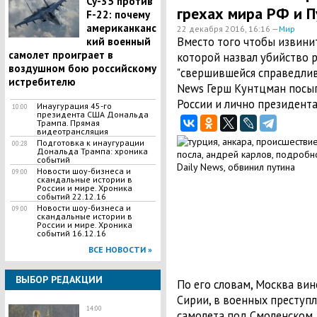
Су-35 против
грехах мира РФ и П
F-22: почему
американканс
22 декабря 2016, 16:16 —
Мир
Вместо того чтобы извинит
кий военный
самолет проиграет в
которой назвал убийство 
воздушном бою российскому
"свершившейся справедливо
истребителю
News Герш Кунтцман посып
России и лично президент
Инаугурация 45-го
10:00
президента США Дональда
Трампа. Прямая
видеотрансляция
Подготовка к инаугурации
00:28
Дональда Трампа: хроника
событий
Новости шоу-бизнеса и
09:00
скандальные истории в
России и мире. Хроника
событий 22.12.16
Новости шоу-бизнеса и
09:00
скандальные истории в
России и мире. Хроника
событий 16.12.16
ВСЕ НОВОСТИ »
ВЫБОР РЕДАКЦИИ
По его словам, Москва ви
Сирии, в военных преступл
14:00
самолета под Смоленском,