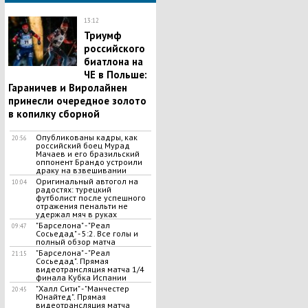
13:12
Триумф
российского
биатлона на
ЧЕ в Польше:
Гараничев и Виролайнен
принесли очередное золото
в копилку сборной
Опубликованы кадры, как
20:56
российский боец Мурад
Мачаев и его бразильский
оппонент Брандо устроили
драку на взвешивании
Оригинальный автогол на
10:04
радостях: турецкий
футболист после успешного
отражения пенальти не
удержал мяч в руках
"Барселона" - "Реал
09:47
Сосьедад" - 5:2. Все голы и
полный обзор матча
"Барселона" - "Реал
21:15
Сосьедад". Прямая
видеотрансляция матча 1/4
финала Кубка Испании
"Халл Сити" - "Манчестер
20:45
Юнайтед". Прямая
видеотрансляция матча