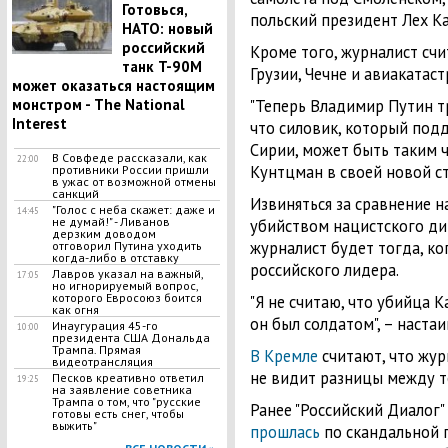
Готовься,
польский президент Лех К
НАТО: новый
российский
Кроме того, журналист счи
танк T-90M
Грузии, Чечне и авиакатас
может оказаться настоящим
монстром - The National
"Теперь Владимир Путин тр
Interest
что силовик, который под
Сирии, может быть таким 
В Совфеде рассказали, как
22:00
Кунтцман в своей новой ст
противники России пришли
в ужас от возможной отмены
санкций
Извиняться за сравнение н
"Голос с неба скажет: даже и
14:45
не думай!" - Ливанов
убийством нацистского ди
дерзким доводом
журналист будет тогда, ко
отговорил Путина уходить
когда-либо в отставку
российского лидера.
Лавров указал на важный,
17:05
но игнорируемый вопрос,
которого Евросоюз боится
"Я не считаю, что убийца 
как огня
он был солдатом", – наста
Инаугурация 45-го
10:00
президента США Дональда
Трампа. Прямая
В Кремле
считают, что жу
видеотрансляция
не видит разницы между те
Песков креативно ответил
19:25
на заявление советника
Трампа о том, что "русские
Ранее "Российский Диалог
готовы есть снег, чтобы
выжить"
прошлась
по скандальной п