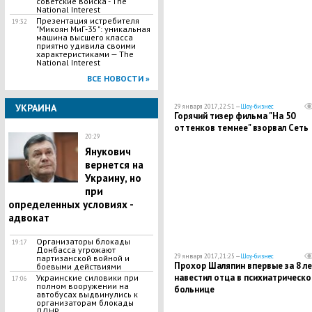
советские войска - The
ребенке, но пока не получается"
National Interest
​Презентация истребителя
19:32
"Микоян МиГ-35": уникальная
машина высшего класса
приятно удивила своими
характеристиками — The
National Interest
ВСЕ НОВОСТИ »
УКРАИНА
29 января 2017, 22:51 —
Шоу-бизнес
Горячий тизер фильма "На 50
оттенков темнее" взорвал Сеть
20:29
Янукович
вернется на
Украину, но
при
определенных условиях -
адвокат
Организаторы блокады
19:17
Донбасса угрожают
29 января 2017, 21:25 —
Шоу-бизнес
партизанской войной и
Прохор Шаляпин впервые за 8 ле
боевыми действиями
навестил отца в психиатрическо
Украинские силовики при
17:06
полном вооружении на
больнице
автобусах выдвинулись к
организаторам блокады
ЛДНР