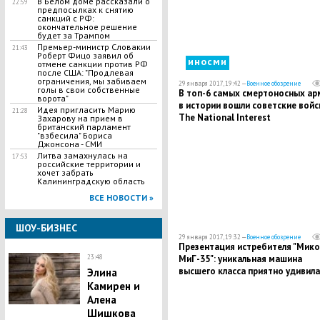
В Белом доме рассказали о
22:59
предпосылках к снятию
санкций с РФ:
окончательное решение
будет за Трампом
​Премьер-министр Словакии
21:43
Роберт Фицо заявил об
иносми
отмене санкции против РФ
после США: "Продлевая
ограничения, мы забиваем
29 января 2017, 19:42 —
Военное обозрение
голы в свои собственные
В топ-6 самых смертоносных ар
ворота"
в истории вошли советские войск
Идея пригласить Марию
21:28
The National Interest
Захарову на прием в
британский парламент
"взбесила" Бориса
Джонсона - СМИ
Литва замахнулась на
17:53
российские территории и
хочет забрать
Калининградскую область
ВСЕ НОВОСТИ »
ШОУ-БИЗНЕС
29 января 2017, 19:32 —
Военное обозрение
​Презентация истребителя "Мик
23:48
МиГ-35": уникальная машина
высшего класса приятно удивила
Элина
своими характеристиками — The
Камирен и
National Interest
Алена
Шишкова