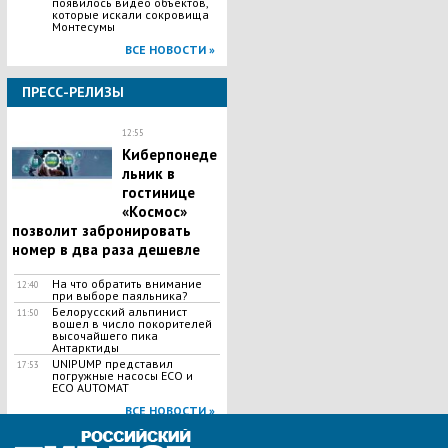
появилось видео объектов,
которые искали сокровища
Монтесумы
ВСЕ НОВОСТИ »
ПРЕСС-РЕЛИЗЫ
12:55
Киберпонеде
льник в
гостинице
«Космос»
позволит забронировать
номер в два раза дешевле
На что обратить внимание
12:40
при выборе паяльника?
Белорусский альпинист
11:50
вошел в число покорителей
высочайшего пика
Антарктиды
UNIPUMP представил
17:53
погружные насосы ECO и
ECO AUTOMAT
ВСЕ НОВОСТИ »