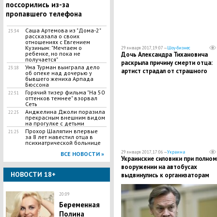
поссорились из-за
пропавшего телефона
Саша Артемова из "Дома-2"
23:34
рассказала о своих
отношениях с Евгением
Кузиным: "Мечтаем о
29 января 2017, 19:07 —
Шоу-бизнес
ребенке, но пока не
Дочь Александра Тихановича
получается"
раскрыла причину смерти отца:
Ума Турман выиграла дело
23:18
артист страдал от страшного
об опеке над дочерью у
бывшего жениха Арпада
неизлечимого заболевания
Бюссона
Горячий тизер фильма "На 50
22:51
оттенков темнее" взорвал
Сеть
Анджелина Джоли поразила
22:25
прекрасным внешним видом
на прогулке с детьми
Прохор Шаляпин впервые
21:25
за 8 лет навестил отца в
психиатрической больнице
29 января 2017, 17:06 —
Украина
ВСЕ НОВОСТИ »
Украинские силовики при полном
вооружении на автобусах
НОВОСТИ 18+
выдвинулись к организаторам
блокады ЛДНР
20:09
Беременная
Полина