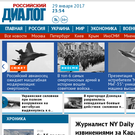
29 января 2017
23:54
ГЛАВНАЯ
РОССИЯ
УКРАИНА
МИР
ЭКОНОМИКА
ВОЕН
Все новости
Москва
Петербург
Киев
Крым
ИноСМИ
Мнен
сюжет
иносми
​Российский авианосец
В топ-6 самых
​Презентация
ожидает масштабная
смертоносных армий в
истребителя "
модернизация:
истории вошли
МиГ-35": уник
смертоносн...
советские войска...
машина высше
Украинские силовики
В пригороде Донецка
при полном
разразились
вооружении на
невиданные боевые
автобусах
действия: силовики п...
выдвинулись к о...
ХРОНИКА
Журналист NY Daily
извинениями за Кар
19:00