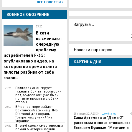
ВСЕ НОВОСТИ »
ВОЕННОЕ ОБОЗРЕНИЕ
Загрузка...
23:20
В сети
высмеивают
очередную
Новости партнеров
проблему
истребителей F-35:
опубликовано видео, на
КАРТИНА ДНЯ
котором во время взлета
пилоты разбивают себе
головы
Полторак анонсирует
21:26
тяжелые бои за территории
под Авдеевкой: уже были
попытки прорыва с обеих
сторон
В Черное море зайдет
20:50
британский эсминец HMS
Diamond для охраны
29 января 2017, 23:34 —
Шоу-бизнес
"секретных учений" на
Саша Артемова из "Дома-2"
Украине
рассказала о своих отношениях 
В топ-6 самых смертоносных
19:42
Евгением Кузиным: "Мечтаем о
армий в истории вошли