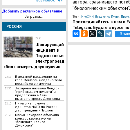
ВСЕ НОВОСТИ »
автора, сравнившего погиб
“биологическим объектом”.
Добавить рекламное обьявление
Загрузка...
Теги:
,
,
ИноСМИ
Владимир Путин
Проис
Присоединяйтесь к нам в Fa
РОССИЯ
Telegram. Будьте в курсе п
В зак
22:41
​Шокирующий
инцидент в
Подмосковье:
электропоезд
сбил насмерть двух мужчин
В ледяной расщелине на
22:36
горе Монблан найдено тело
российского лыжника
Захарова назвала Лондон
22:30
"прибежищем нечисти" и
предложила в Сети
высмеять ярость Джонсона
Ничего не поможет:
22:10
единство НАТО по России
даст трещины - Пушков
Мария Захарова объявила
21:58
конкурс карикатур на
"бешеного Бориса
Джонсона"