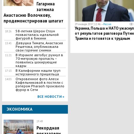
Гагарина
затмила
Анастасию Волочкову,
продемонстрировав шпагат
29 января 2017, 12:46 —
Россия
Украина, Польша и НАТО ужаснул
58-летняя Шерон Стоун
18:26
от результатов разговора Путин
похвасталась идеальной
фигурой в бикини
Трампа и готовятся к трудным
Девушка Тимати, Анастасия
временам – Пушков
13:45
Решетова, опубликовала
свои горячие снимки
В Израиле автобус рухнул в
11:21
70-метровую пропасть –
появились шокирующие
кадры
В Калифорнии нашли труп
17:13
истерзанного пришельца
Откровенное фото Алеси
14:03
Кафельниковой в постели с
рэпером Pharaoh произвело
фурор в Сети
ВСЕ НОВОСТИ »
ЭКОНОМИКА
19:49
Рекордная
показатели