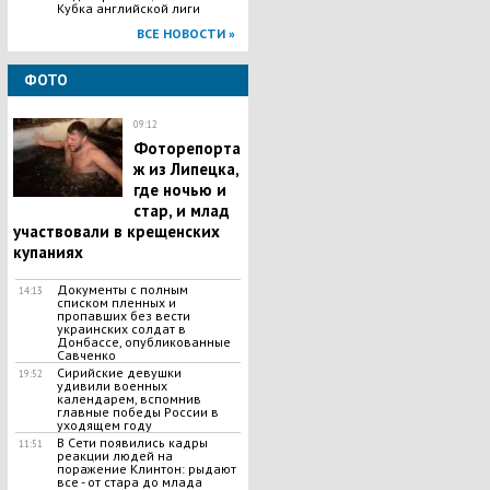
Кубка английской лиги
ВСЕ НОВОСТИ »
ФОТО
09:12
Фоторепорта
ж из Липецка,
где ночью и
стар, и млад
участвовали в крещенских
купаниях
Документы с полным
14:13
списком пленных и
пропавших без вести
украинских солдат в
Донбассе, опубликованные
Савченко
Сирийские девушки
19:52
удивили военных
календарем, вспомнив
главные победы России в
уходящем году
В Сети появились кадры
11:51
реакции людей на
поражение Клинтон: рыдают
все - от стара до млада