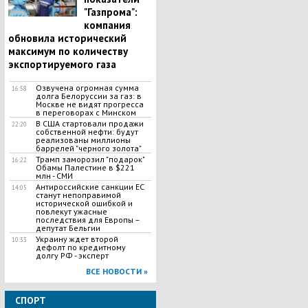
"Газпрома":
компания
обновила исторический
максимум по количеству
экспортируемого газа
Озвучена огромная сумма
16:58
долга Белоруссии за газ: в
Москве не видят прогресса
в переговорах с Минском
В США стартовали продажи
22:20
собственной нефти: будут
реализованы миллионы
баррелей "черного золота"
Трамп заморозил "подарок"
16:22
Обамы Палестине в $221
млн - СМИ
Антироссийские санкции ЕС
14:05
станут непоправимой
исторической ошибкой и
повлекут ужасные
последствия для Европы –
депутат Бельгии
Украину ждет второй
10:33
дефолт по кредитному
долгу РФ - эксперт
ВСЕ НОВОСТИ »
СПОРТ