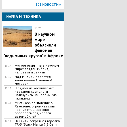
ВСЕ НОВОСТИ »
НАУКА И ТЕХНИКА
18:49
В научном
мире
объяснили
феномен
"ведьминых кругов" в Африке
Жуткое открытие в научном
18:17
мире: создан гибрид
человека и свиньи
Над Индией пролетел
17:46
таинственный зеленый
метеорит
В одном из космических
17:17
квазаров космологи
наткнулись на необычную
галактику
Мистическое явление в
16:40
Хьюстоне: огромная стая
черных птиц массово
бросалась под колеса
автомобилей
НЛО или секретная тарелка
16:18
TR-3 ʺBlack Mantaʺ? В Сети