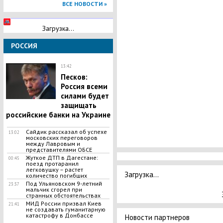
ВСЕ НОВОСТИ »
Загрузка...
РОССИЯ
13:42
Песков:
Россия всеми
силами будет
защищать
российские банки на Украине
Сайдик рассказал об успехе
13:02
московских переговоров
между Лавровым и
представителями ОБСЕ
Жуткое ДТП в Дагестане:
00:45
поезд протаранил
легковушку – растет
Загрузка...
количество погибших
Под Ульяновском 9-летний
23:37
мальчик сгорел при
странных обстоятельствах
МИД России призвал Киев
21:41
не создавать гуманитарную
катастрофу в Донбассе
Новости партнеров