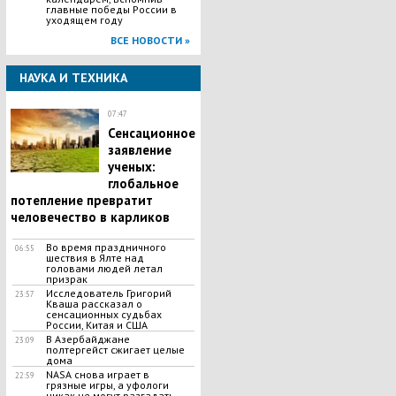
главные победы России в
уходящем году
ВСЕ НОВОСТИ »
НАУКА И ТЕХНИКА
07:47
Сенсационное
заявление
ученых:
глобальное
потепление превратит
человечество в карликов
Во время праздничного
06:55
шествия в Ялте над
головами людей летал
призрак
Исследователь Григорий
23:57
Кваша рассказал о
сенсационных судьбах
России, Китая и США
В Азербайджане
23:09
полтергейст сжигает целые
дома
NASA снова играет в
22:59
грязные игры, а уфологи
никак не могут разгадать