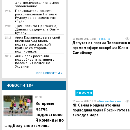
диагностировали опасное
заболевание
Пользователи соцсети
19:42
раскритиковали Наталью
Рудову за ее маленькую
грудь
Дочь Иосифа Пригожина,
19:08
Даная, поддержала Ольгу
Бузову
Анна Калашникова за свой
18:18
16 марта 2017, 18:16 —
Украина
внешний вид вновь
Депутат от партии Порошенко в
подверглась жесткой
прямом эфире оскорбила Юлию
критике со стороны
подписчиков
Самойлову
Ани Лорак раскрыла
18:14
подробности истинного
положения вещей на
Украине
ВСЕ НОВОСТИ »
НОВОСТИ 18+
иносми
06:50
16 марта 2017, 18:00 —
Военное обозрение
Во время
NI: Самая мощная атомная
матча
подводная лодка России готова
подростково
выходу в море
й команды по
гандболу спортсменка