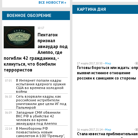
ВСЕ НОВОСТИ »
КАРТИНА ДНЯ
ВОЕННОЕ ОБОЗРЕНИЕ
10:17
Пентагон
признал
авиаудар под
Алеппо, где
погибли 42 гражданина, -
клянуться, что бомбили
17 марта 2017, 10:50 —
Мир
Готовы бороться или ждать: оп
террористов
выявил истинное отношение
россиян к санкциям со стороны
В Интернет попали кадры
07:05
Запада
испытания ядерного оружия
США во времена холодной
войны
Сеть взорвали кадры, как
06:10
российские истребители
уничтожили две цели ИГ под
Пальмирой
Западные СМИ обвинили
06:09
ВКС РФ в убийстве 42
человек во время
авиаудара под Алеппо
В Минобороны РФ
22:14
16 марта 2017, 21:14 —
Мир
похвастались новым
Стала известна приблизительная
самолетом А-100 "Премьер",