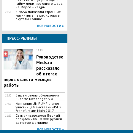
тайну левитирующего шара
на Марсе – кадры
В NASA показали странные
21:50
магнитные петли, которые
окутали Солнце
ВСЕ НОВОСТИ »
ПРЕСС-РЕЛИЗЫ
17:15
Руководство
Meds.ru
рассказало
об итогах
первых шести месяцев
работы
Вышел релиз обновления
12:42
PushMe Messenger 3.0
Компания UNIPUMP станет
17:50
участницей выставки «ISH»
Frankfurt am Main 2017
Сеть универсамов Верный
11:20
предложила 50 000 рублей
за новую фамилию
ВСЕ НОВОСТИ »