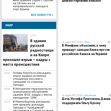
иностранное судно с грузом
диагностировали опасное
на 18 млн из-за
заболевание
неправильного захода в
порт Крыма
ВСЕ НОВОСТИ »
МИР
11:22
В здании
16 марта 2017, 19:33 —
Мир
русской
В Минфине объяснили, к чему
приведут санкции Киева против
радиостанци
российских банков на Украине
и на Кипре
призошел взрыв – кадры с
места происшествия
Готовы бороться или ждать:
10:50
опрос выявил истинное
отношение россиян к
санкциям со стороны
Запада
В Ингушетии террористы из
10:44
гранатомета обстреляли
здание ФСБ: кадры с места
16 марта 2017, 19:08 —
Шоу-бизнес
нападения - СМИ
Дочь Иосифа Пригожина, Даная,
В Миинобороны раскрыли,
10:14
поддержала Ольгу Бузову
чем чреваты доклады
Запада о "правдивой"
обстановке в Сирии на фоне