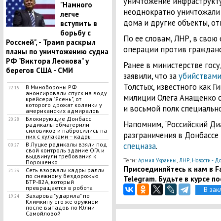
уничтожение инфраструкту
"Намного
неоднократно уничтожали 
легче
дома и другие объекты, о
вступить в
борьбу с
По ее словам, ЛНР, в свою
Россией", - Трамп раскрыл
операции против гражданс
планы по уничтожению судна
РФ "Виктора Леонова" у
Ранее в министерстве гос
берегов США - СМИ
заявили, что за
убийствам
Толстых, известного как Ги
В Минобороны РФ
22:15
анонсировали спуск на воду
милиции Олега Анащенко с
крейсера "Ясень", от
которого дрожат коленки у
и восьмой полк специальн
американских адмиралов
Блокирующие Донбасс
20:28
Напомним, "Российский Диа
радикалы обматерили
силовиков и набросились на
разграничения в Донбасс
них с кулаками – кадры
В Луцке радикалы взяли под
спецназа
.
00:27
свой контроль здание ОГА и
выдвинули требования к
Теги:
,
,
Армия Украины
ЛНР
Новости - До
Порошенко
Присоединяйтесь к нам в Fa
Сеть взорвали кадры ралли
21:23
по снежному бездорожью
Telegram. Будьте в курсе п
БТР-82А, который
превращается в робота
В зак
Захарова "ударила" по
19:24
Климкину его же оружием
после выпадов по Юлии
Самойловой