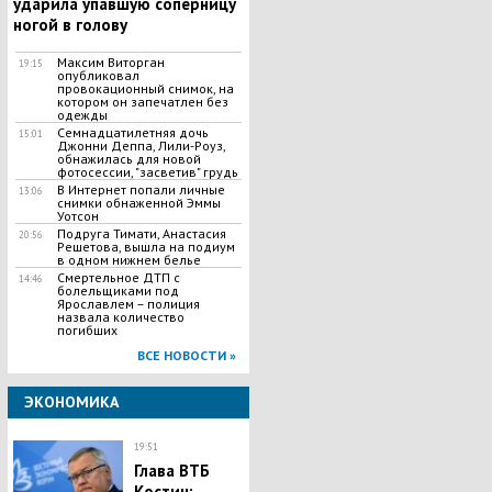
ударила упавшую соперницу
ногой в голову
Максим Виторган
19:15
опубликовал
провокационный снимок, на
котором он запечатлен без
одежды
Семнадцатилетняя дочь
15:01
Джонни Деппа, Лили-Роуз,
обнажилась для новой
фотосессии, "засветив" грудь
В Интернет попали личные
13:06
снимки обнаженной Эммы
Уотсон
Подруга Тимати, Анастасия
20:56
Решетова, вышла на подиум
в одном нижнем белье
Смертельное ДТП с
14:46
болельщиками под
Ярославлем – полиция
назвала количество
погибших
ВСЕ НОВОСТИ »
ЭКОНОМИКА
19:51
Глава ВТБ
Костин: