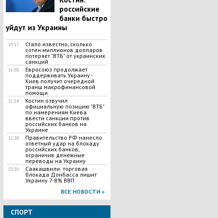
российские
банки быстро
уйдут из Украины
Стало известно, сколько
19:17
сотен миллионов долларов
потеряет "ВТБ" от украинских
санкций
Евросоюз продолжает
16:08
поддерживать Украину -
Киев получит очередной
транш макрофинансовой
помощи
Костин озвучил
11:34
официальную позицию "ВТБ"
по намерениям Киева
ввести санкции против
российских банков на
Украине
Правительство РФ нанесло
11:28
ответный удар на блокаду
российских банков,
ограничив денежные
переводы на Украину
Саакашвили: торговая
23:50
блокада Донбасса лишит
Украину 7-8% ВВП
ВСЕ НОВОСТИ »
СПОРТ