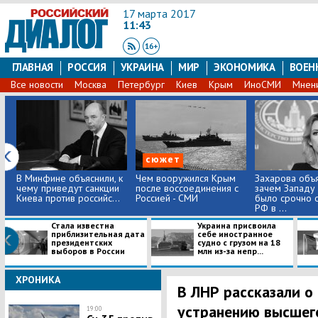
17 марта 2017
11:43
ГЛАВНАЯ
РОССИЯ
УКРАИНА
МИР
ЭКОНОМИКА
ВОЕН
Все новости
Москва
Петербург
Киев
Крым
ИноСМИ
Мнен
сюжет
В Минфине объяснили, к
Чем вооружился Крым
Захарова объя
чему приведут санкции
после воссоединения с
зачем Западу
Киева против российс...
Россией - СМИ
было срочно 
РФ в ...
Стала известна
Украина присвоила
приблизительная дата
себе иностранное
президентских
судно с грузом на 18
выборов в России
млн из-за непр...
ХРОНИКА
В ЛНР рассказали о
устранению высшег
19:00