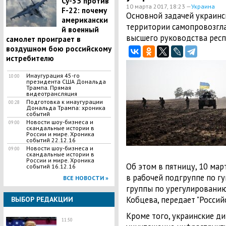
Су-35 против
10 марта 2017, 18:23 —
Украина
F-22: почему
Основной задачей украинс
американски
территории самопровозгла
й военный
высшего руководства респ
самолет проиграет в
воздушном бою российскому
истребителю
Инаугурация 45-го
10:00
президента США Дональда
Трампа. Прямая
видеотрансляция
Подготовка к инаугурации
00:28
Дональда Трампа: хроника
событий
Новости шоу-бизнеса и
09:00
скандальные истории в
России и мире. Хроника
событий 22.12.16
Новости шоу-бизнеса и
09:00
скандальные истории в
России и мире. Хроника
Об этом в пятницу, 10 мар
событий 16.12.16
в рабочей подгруппе по г
ВСЕ НОВОСТИ »
группы по урегулированию
Кобцева, передает "Россий
ВЫБОР РЕДАКЦИИ
Кроме того, украинские д
11:50