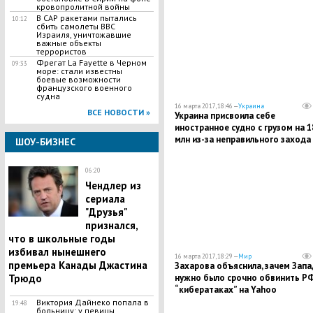
кровопролитной войны
В САР ракетами пытались
10:12
сбить самолеты ВВС
Израиля, уничтожавшие
важные объекты
террористов
Фрегат La Fayette в Черном
09:33
море: стали известны
боевые возможности
французского военного
судна
16 марта 2017, 18:46 —
Украина
ВСЕ НОВОСТИ »
Украина присвоила себе
иностранное судно с грузом на 1
млн из-за неправильного захода
ШОУ-БИЗНЕС
порт Крыма
06:20
Чендлер из
сериала
"Друзья"
признался,
что в школьные годы
избивал нынешнего
16 марта 2017, 18:29 —
Мир
премьера Канады Джастина
Захарова объяснила, зачем Запа
Трюдо
нужно было срочно обвинить РФ
“кибератаках” на Yahoo
Виктория Дайнеко попала в
19:48
больницу: у певицы