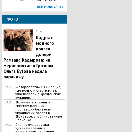
ВСЕ НОВОСТИ »
ФОТО
11:57
Кадры с
модного
показа
дочери
Рамзана Кадырова: на
мероприятие в Грозном
Ольга Бузова надела
паранджу
Фоторепортаж из Липецка,
09:12
где ночью и стар, и млад
участвовали в крещенских
купаниях
Документы с полным
14:13
списком пленных и
пропавших без вести
украинских солдат в
Донбассе, опубликованные
Савченко
Сирийские девушки
19:52
удивили военных
календарем, вспомнив