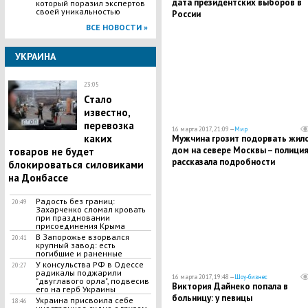
дата президентских выборов в
который поразил экспертов
своей уникальностью
России
ВСЕ НОВОСТИ »
УКРАИНА
23:05
Стало
известно,
перевозка
16 марта 2017, 21:09 —
Мир
каких
Мужчина грозит подорвать жил
дом на севере Москвы – полици
товаров не будет
рассказала подробности
блокироваться силовиками
на Донбассе
​Радость без границ:
20:49
Захарченко сломал кровать
при праздновании
присоединения Крыма
В Запорожье взорвался
20:41
крупный завод: есть
погибшие и раненные
У консульства РФ в Одессе
20:27
радикалы поджарили
16 марта 2017, 19:48 —
Шоу-бизнес
"двуглавого орла", подвесив
Виктория Дайнеко попала в
его на герб Украины
больницу: у певицы
Украина присвоила себе
18:46