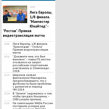
21:05
Лига Европы,
1/8 финала.
"Манчестер
Юнайтед" -
"Ростов". Прямая
видеотрансляция матча
Лига Европы, 1/8 финала.
19:00
"Краснодар" - "Сельта".
Прямая видеотрансляция
матча
"Докажите мне, кто был
10:16
виновен", - глава FIS жестко
отозвался на запрет
российским спортсменам
участвовать в Олимпиаде -
2018
Широков назвал
15:13
фантазером Макларена,
предположившего, что у
футболиста были проблемы
с допингом в период
ЧМ-2014
В "Зените" задумались о том,
13:24
чтобы продать Кокорина, –
СМИ узнали причину
На симпозиуме WADA России
22:13
поставили условия для
возобновления РУСАДА