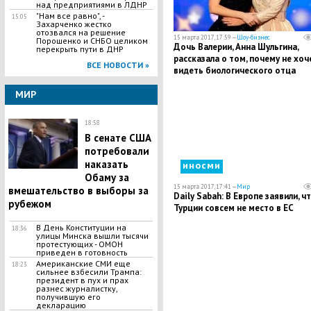
над предприятиями в ЛДНР
"Нам все равно", -
15:05
Захарченко жестко
отозвался на решение
15 марта 2017, 17:59 —
Шоу-бизнес
Порошенко и СНБО целиком
Дочь Валерии, Анна Шульгина,
перекрыть пути в ДНР
рассказала о том, почему не хоч
ВСЕ НОВОСТИ »
видеть биологического отца
МИР
18:58
В сенате США
потребовали
наказать
иносми
Обаму за
15 марта 2017, 17:41 —
Мир
вмешательство в выборы за
Daily Sabah: В Европе заявили, ч
рубежом
Турции совсем не место в ЕС
В День Конституции на
18:36
улицы Минска вышли тысячи
протестующих - ОМОН
приведен в готовность
Американские СМИ еще
18:23
сильнее взбесили Трампа:
президент в пух и прах
разнес журналистку,
получившую его
декларацию