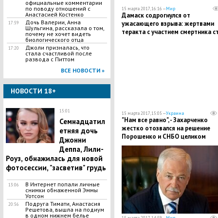
официальные комментарии
по поводу отношений с
15 марта 2017, 16:16 —
Мир
Анастасией Костенко
Дамаск содрогнулся от
Дочь Валерии, Анна
ужасающего взрыва: жертвами
17:59
Шульгина, рассказала о том,
теракта с участием смертника с
почему не хочет видеть
биологического отца
десятки мирных жителей - СМИ
Джоли призналась, что
17:20
стала счастливой после
развода с Питтом
ВСЕ НОВОСТИ »
НОВОСТИ 18+
15:01
15 марта 2017, 15:05 —
Украина
"Нам все равно", - Захарченко
Семнадцатил
жестко отозвался на решение
етняя дочь
Порошенко и СНБО целиком
Джонни
перекрыть пути в ДНР
Деппа, Лили-
Роуз, обнажилась для новой
фотосессии, "засветив" грудь
В Интернет попали личные
13:06
снимки обнаженной Эммы
Уотсон
Подруга Тимати, Анастасия
20:56
Решетова, вышла на подиум
в одном нижнем белье
15 марта 2017, 14:59 —
Мир