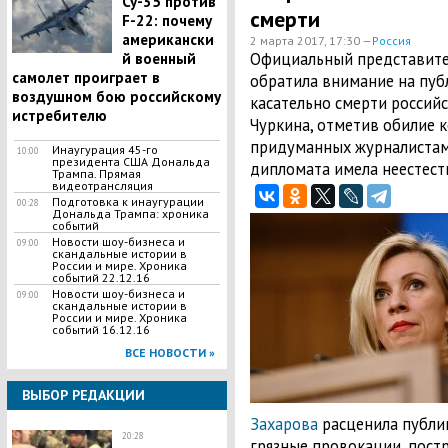
Су-35 против
смерти
F-22: почему
американски
2 марта 2017, 17:30 —
Россия
Официальный представите
й военный
самолет проиграет в
обратила внимание на пуб
воздушном бою российскому
касательно смерти россий
истребителю
Чуркина, отметив обилие 
придуманных журналистами
Инаугурация 45-го
10:00
президента США Дональда
дипломата имела неестест
Трампа. Прямая
видеотрансляция
Подготовка к инаугурации
00:28
Дональда Трампа: хроника
событий
Новости шоу-бизнеса и
09:00
скандальные истории в
России и мире. Хроника
событий 22.12.16
Новости шоу-бизнеса и
09:00
скандальные истории в
России и мире. Хроника
событий 16.12.16
ВСЕ НОВОСТИ »
ВЫБОР РЕДАКЦИИ
Захарова
расценила публи
20:28
грязные провокации, пост