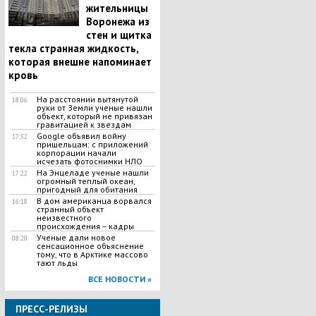
жительницы
Воронежа из
стен и щитка
текла странная жидкость,
которая внешне напоминает
кровь
На расстоянии вытянутой
18:06
руки от Земли ученые нашли
объект, который не привязан
гравитацией к звездам
Google объявил войну
17:52
пришельцам: с приложений
корпорации начали
исчезать фотоснимки НЛО
На Энцеладе ученые нашли
17:22
огромный теплый океан,
пригодный для обитания
В дом американца ворвался
16:18
странный объект
неизвестного
происхождения – кадры
Ученые дали новое
08:20
сенсационное объяснение
тому, что в Арктике массово
тают льды
ВСЕ НОВОСТИ »
ПРЕСС-РЕЛИЗЫ