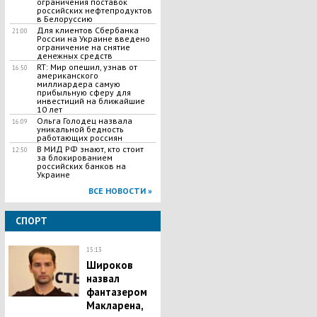
ограничения поставок
российских нефтепродуктов
в Белоруссию
Для клиентов Сбербанка
21:00
России на Украине введено
ограничение на снятие
денежных средств
RT: Мир опешил, узнав от
16:50
американского
миллиардера самую
прибыльную сферу для
инвестиций на ближайшие
10 лет
Ольга Голодец назвала
16:09
уникальной бедность
работающих россиян
В МИД РФ знают, кто стоит
12:50
за блокированием
российских банков на
Украине
ВСЕ НОВОСТИ »
СПОРТ
15:13
Широков
назвал
фантазером
Макларена,