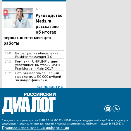
17:15
Руководство
Meds.ru
рассказало
об итогах
первых шести месяцев
работы
Вышел релиз обновления
12:42
PushMe Messenger 3.0
Компания UNIPUMP станет
17:50
участницей выставки «ISH»
Frankfurt am Main 2017
Сеть универсамов Верный
11:20
предложила 50 000 рублей
за новую фамилию
ВСЕ НОВОСТИ »
Свидетельство о регистрации СМИ ЭЛ № ФС 77 - 68342 выдано федеральной службой по надзору в
сфере связи, информационных технологий и массовых коммуникаций (Роскомнадзор) 16.01.2017 г.
Правила использования информации