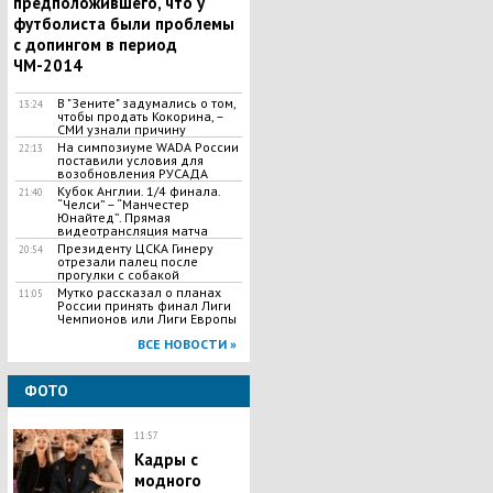
предположившего, что у
футболиста были проблемы
с допингом в период
ЧМ-2014
В "Зените" задумались о том,
13:24
чтобы продать Кокорина, –
СМИ узнали причину
На симпозиуме WADA России
22:13
поставили условия для
возобновления РУСАДА
Кубок Англии. 1/4 финала.
21:40
“Челси” – “Манчестер
Юнайтед”. Прямая
видеотрансляция матча
Президенту ЦСКА Гинеру
20:54
отрезали палец после
прогулки с собакой
Мутко рассказал о планах
11:05
России принять финал Лиги
Чемпионов или Лиги Европы
ВСЕ НОВОСТИ »
ФОТО
11:57
Кадры с
модного