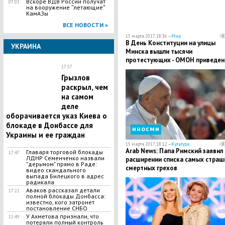
Вскоре ВДВ России получат
07:03
на вооружение ʺлетающиеʺ
КамАЗы
ВСЕ НОВОСТИ »
15 марта 2017, 18:36 —
Мир
В День Конституции на улицы
УКРАИНА
Минска вышли тысячи
протестующих - ОМОН приведен
17:57
готовность
Грызлов
раскрыл, чем
на самом
деле
оборачивается указ Киева о
блокаде в Донбассе для
иносми
Украины и ее граждан
15 марта 2017, 18:12 —
Культура
Arab News: Папа Римский заявил
Главаря торговой блокады
17:47
ЛДНР Семенченко назвали
расширении списка самых страш
"дерьмом" прямо в Раде:
смертных грехов
видео скандального
выпада Билецкого в адрес
радикала
Аваков рассказал детали
17:22
полной блокады Донбасса:
известно, кого затронет
постановление СНБО
У Ахметова признали, что
15:49
потеряли полный контроль