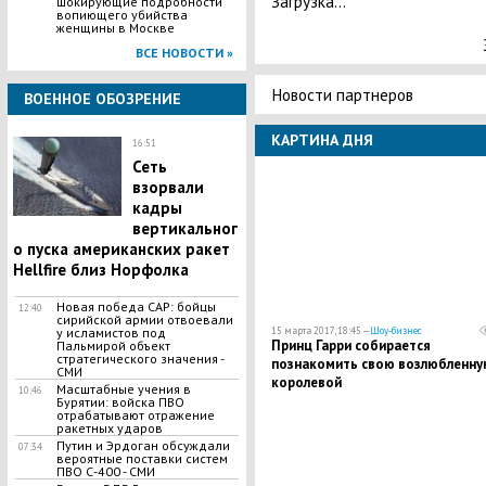
Загрузка...
шокирующие подробности
вопиющего убийства
женщины в Москве
ВСЕ НОВОСТИ »
Новости партнеров
ВОЕННОЕ ОБОЗРЕНИЕ
КАРТИНА ДНЯ
16:51
Сеть
взорвали
кадры
вертикальног
о пуска американских ракет
Hellfire близ Норфолка
Новая победа САР: бойцы
12:40
сирийской армии отвоевали
у исламистов под
15 марта 2017, 18:45 —
Шоу-бизнес
Принц Гарри собирается
Пальмирой объект
стратегического значения -
познакомить свою возлюбленну
СМИ
королевой
Масштабные учения в
10:46
Бурятии: войска ПВО
отрабатывают отражение
ракетных ударов
Путин и Эрдоган обсуждали
07:34
вероятные поставки систем
ПВО С-400 - СМИ