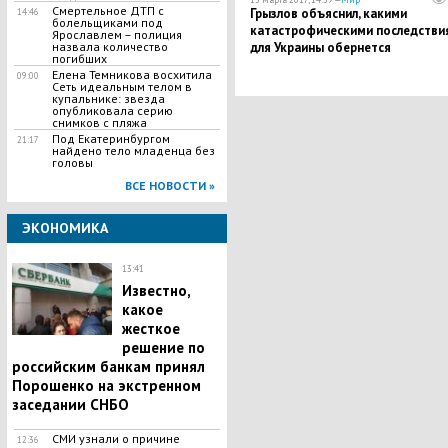
Смертельное ДТП с
Грызлов объяснил, какими
14:46
болельщиками под
катастрофическими последстви
Ярославлем – полиция
назвала количество
для Украины обернется
погибших
блокирование российских банко
Елена Темникова восхитила
09:00
Киеве
Сеть идеальным телом в
купальнике: звезда
опубликовала серию
снимков с пляжа
Под Екатеринбургом
21:17
найдено тело младенца без
головы
ВСЕ НОВОСТИ »
ЭКОНОМИКА
13:41
Известно,
какое
жесткое
решение по
российским банкам принял
Порошенко на экстренном
заседании СНБО
СМИ узнали о причине
12:36