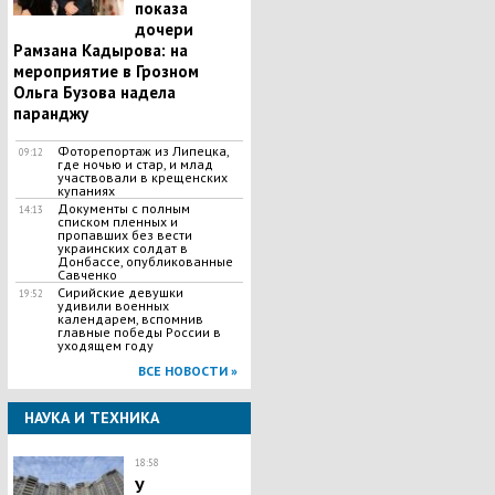
показа
дочери
Рамзана Кадырова: на
мероприятие в Грозном
Ольга Бузова надела
паранджу
Фоторепортаж из Липецка,
09:12
где ночью и стар, и млад
участвовали в крещенских
купаниях
Документы с полным
14:13
списком пленных и
пропавших без вести
украинских солдат в
Донбассе, опубликованные
Савченко
Сирийские девушки
19:52
удивили военных
календарем, вспомнив
главные победы России в
уходящем году
ВСЕ НОВОСТИ »
НАУКА И ТЕХНИКА
18:58
У