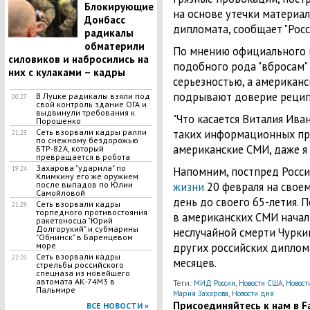
Блокирующие
на основе утечки материал
Донбасс
дипломата, сообщает "Росс
радикалы
обматерили
По мнению официального п
силовиков и набросились на
подобного рода "вбросам" 
них с кулаками – кадры
серьезностью, а американ
подрывают доверие рецип
В Луцке радикалы взяли под
00:27
свой контроль здание ОГА и
выдвинули требования к
"Что касается Виталия Иван
Порошенко
Сеть взорвали кадры ралли
таких информационных пр
21:23
по снежному бездорожью
американские СМИ, даже я н
БТР-82А, который
превращается в робота
Захарова "ударила" по
Напомним, постпред Росс
19:24
Климкину его же оружием
после выпадов по Юлии
жизни
20 февраля на своем
Самойловой
день до своего 65-летия. 
Сеть взорвали кадры
21:29
торпедного противостояния
в американских СМИ начал
ракетоносца "Юрий
Долгорукий" и субмарины
неслучайной смерти Чуркин
"Обнинск" в Баренцевом
море
других российских диплом
Сеть взорвали кадры
22:26
месяцев.
стрельбы российского
спецназа из новейшего
автомата АК-74М3 в
Теги:
,
,
МИД России
Новости США
Новост
Пальмире
,
Мария Захарова
Новости дня
Присоединяйтесь к нам в Fa
ВСЕ НОВОСТИ »