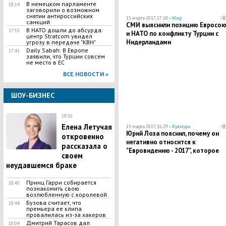
В немецком парламенте
18:14
заговорили о возможном
снятии антироссийских
15 марта 2017, 17:18 —
Мир
санкций
СМИ выяснили позицию Евросою
В НАТО дошли до абсурда:
17:53
и НАТО по конфликту Турции с
центр Stratcom увидел
Нидерландами
угрозу в передаче "КВН"
Daily Sabah: В Европе
17:41
заявили, что Турции совсем
не место в ЕС
ВСЕ НОВОСТИ »
ШОУ-БИЗНЕС
18:56
Елена Летучая
15 марта 2017, 16:29 —
Культура
Юрий Лоза пояснил, почему он
откровенно
негативно относится к
рассказала о
"Евровидению - 2017", которое
своем
пройдет в Киеве
неудавшемся браке
Принц Гарри собирается
18:45
познакомить свою
возлюбленную с королевой
Бузова считает, что
18:44
премьера ее клипа
провалилась из-за хакеров
Дмитрий Тарасов дал
18:04