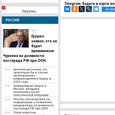
Telegram. Будьте в курсе п
В зак
Загрузка...
РОССИЯ
00:17
Грушко
заявил, что не
будет
приемником
Чуркина на должности
постпреда РФ при ООН
Аксенов рассказал, что
21:52
произошло бы в случае
промедления с
референдумом в Крыму в
2014 году
​Шокирующая смерть в
21:36
Москве: женщина
скончалась после
пластической операции
Песков отреагировал на
21:23
информацию о появлении
кандидатуры на должность
постпреда РФ при ООН
Стали известны
21:01