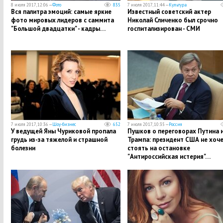
8 июля 2017, 12:06 —
Фото
835
7 июля 2017, 11:44 —
Культура
Вся палитра эмоций: самые яркие
Известный советский актер
фото мировых лидеров с саммита
Николай Сличенко был срочно
"Большой двадцатки" - кадры…
госпитализирован - СМИ
7 июля 2017, 10:36 —
Шоу-бизнес
652
7 июля 2017, 10:35 —
Россия
У ведущей Яны Чуриковой пропала
Пушков о переговорах Путина 
грудь из-за тяжелой и страшной
Трампа: президент США не хоч
болезни
стоять на остановке
"Антироссийская истерия"…