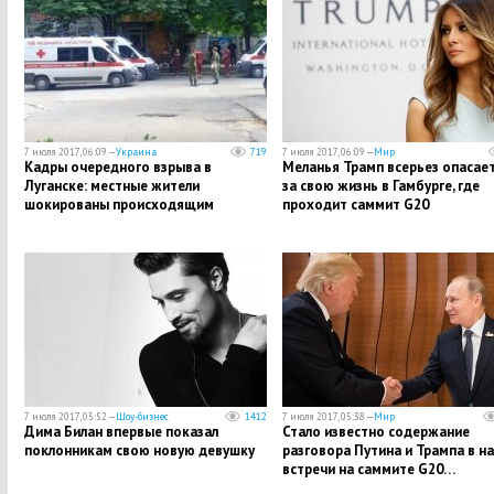
7 июля 2017, 06:09 —
Украина
719
7 июля 2017, 06:09 —
Мир
Кадры очередного взрыва в
Меланья Трамп всерьез опасае
Луганске: местные жители
за свою жизнь в Гамбурге, где
шокированы происходящим
проходит саммит G20
7 июля 2017, 05:52 —
Шоу-бизнес
1412
7 июля 2017, 05:38 —
Мир
Дима Билан впервые показал
Стало известно содержание
поклонникам свою новую девушку
разговора Путина и Трампа в н
встречи на саммите G20…