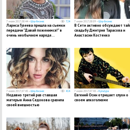
7 июля 2017, 08:44 —
Шоу-бизнес
724
7 июля 2017, 08:09 —
Шоу-бизнес
Лариса Гузеева пришла на съемки
В Сети активно обсуждают тай
передачи "Давай поженимся!" в
свадьбу Дмитрия Тарасова и
очень необычном наряде…
Анастасии Костенко
7 июля 2017, 07:45 —
Шоу-бизнес
414
7 июля 2017, 07:43 —
Культура
Недавно третий раз ставшая
Евгений Осин отрицает слухи о
матерью Анна Седокова сразила
своем алкоголизме
своей внешностью