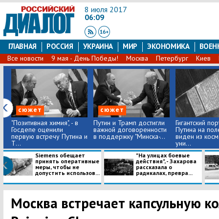
8 июля 2017
06:09
ГЛАВНАЯ
РОССИЯ
УКРАИНА
МИР
ЭКОНОМИКА
ВОЕН
Все новости
9 мая - День Победы!
Москва
Петербург
Киев
сюжет
сюжет
"Позитивная химия", - в
Путин и Трамп достигли
Гигантский пор
Госдепе оценили
важной договоренности
Путина на пол
первую встречу Путина и
в поддержку "Минска-...
виден из косм
Т...
уни...
Siemens обещает
"На улицах боевые
принять оперативные
действия", - Захарова
меры, чтобы не
рассказала о
допустить использов...
радикалах, превра...
Москва встречает капсульную ко