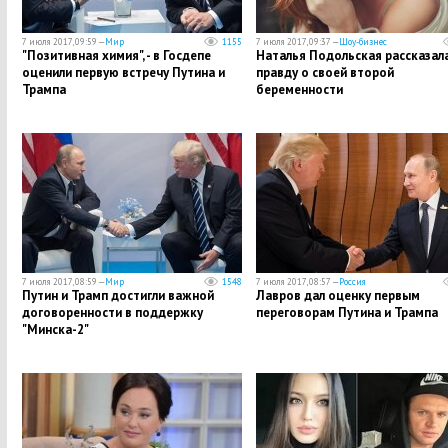
7 июля 2017, 09:59 —
Мир
1155
7 июля 2017, 09:37 —
Шоу-бизнес
"Позитивная химия", - в Госдепе
Наталья Подольская рассказал
оценили первую встречу Путина и
правду о своей второй
Трампа
беременности
7 июля 2017, 08:59 —
Мир
1548
7 июля 2017, 08:57 —
Россия
Путин и Трамп достигли важной
Лавров дал оценку первым
договоренности в поддержку
переговорам Путина и Трампа
"Минска-2"