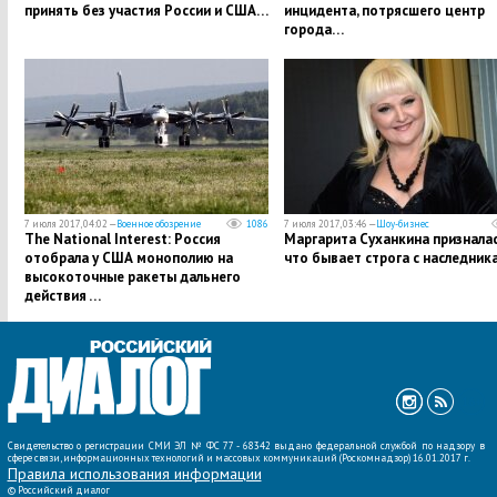
принять без участия России и США…
инцидента, потрясшего центр
города…
7 июля 2017, 04:02 —
Военное обозрение
1086
7 июля 2017, 03:46 —
Шоу-бизнес
The National Interest: Россия
Маргарита Суханкина призналас
отобрала у США монополию на
что бывает строга с наследник
высокоточные ракеты дальнего
действия …
Свидетельство о регистрации СМИ ЭЛ № ФС 77 - 68342 выдано федеральной службой по надзору в
сфере связи, информационных технологий и массовых коммуникаций (Роскомнадзор) 16.01.2017 г.
Правила использования информации
©
Российский диалог