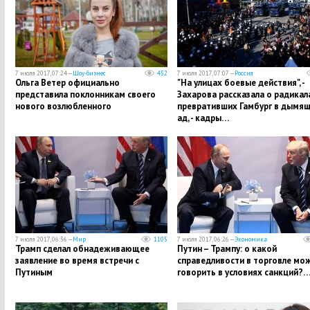
7 июля 2017, 07:24 —
Шоу-бизнес
452
7 июля 2017, 07:07 —
Россия
Ольга Ветер официально
"На улицах боевые действия", -
представила поклонникам своего
Захарова рассказала о радикала
нового возлюбленного
превративших Гамбург в дымя
ад, - кадры…
7 июля 2017, 06:36 —
Мир
1105
7 июля 2017, 06:26 —
Экономика
Трамп сделал обнадеживающее
Путин – Трампу: о какой
заявление во время встречи с
справедливости в торговле мо
Путиным
говорить в условиях санкций?