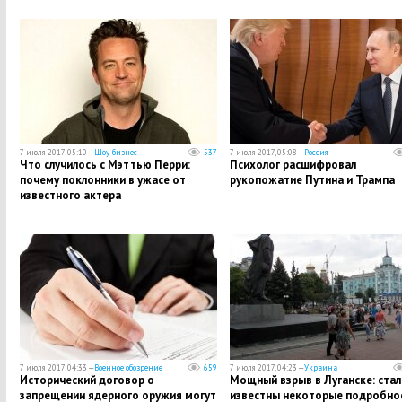
7 июля 2017, 05:10 —
Шоу-бизнес
537
7 июля 2017, 05:08 —
Россия
Что случилось с Мэттью Перри:
Психолог расшифровал
почему поклонники в ужасе от
рукопожатие Путина и Трампа
известного актера
7 июля 2017, 04:33 —
Военное обозрение
659
7 июля 2017, 04:23 —
Украина
Исторический договор о
Мощный взрыв в Луганске: стал
запрещении ядерного оружия могут
известны некоторые подробно