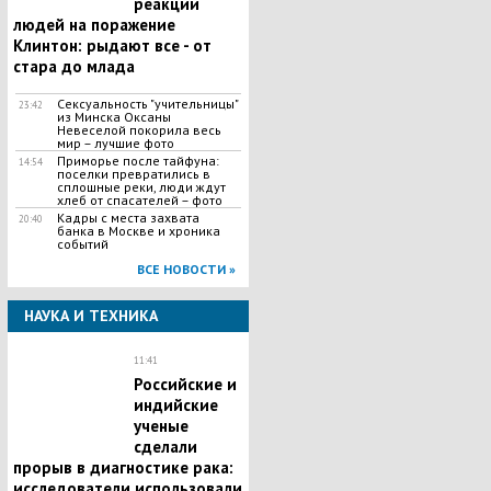
реакции
людей на поражение
Клинтон: рыдают все - от
стара до млада
Сексуальность "учительницы"
23:42
из Минска Оксаны
Невеселой покорила весь
мир – лучшие фото
Приморье после тайфуна:
14:54
поселки превратились в
сплошные реки, люди ждут
хлеб от спасателей – фото
Кадры с места захвата
20:40
банка в Москве и хроника
событий
ВСЕ НОВОСТИ »
НАУКА И ТЕХНИКА
11:41
Российские и
индийские
ученые
сделали
прорыв в диагностике рака:
исследователи использовали