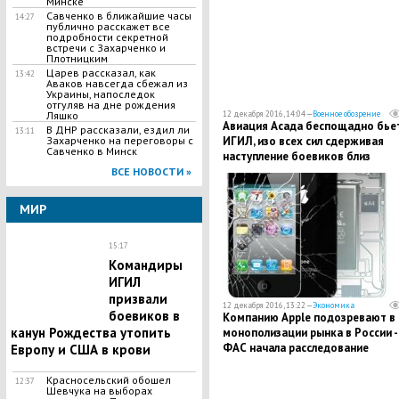
Минске
Савченко в ближайшие часы
14:27
публично расскажет все
подробности секретной
встречи с Захарченко и
Плотницким
Царев рассказал, как
13:42
Аваков навсегда сбежал из
Украины, напоследок
отгуляв на дне рождения
12 декабря 2016, 14:04 —
Военное обозрение
Ляшко
Авиация Асада беспощадно бье
В ДНР рассказали, ездил ли
13:11
ИГИЛ, изо всех сил сдерживая
Захарченко на переговоры с
Савченко в Минск
наступление боевиков близ
Пальмиры
ВСЕ НОВОСТИ »
МИР
15:17
Командиры
ИГИЛ
призвали
12 декабря 2016, 13:22 —
Экономика
боевиков в
Компанию Apple подозревают в
канун Рождества утопить
монополизации рынка в России -
ФАС начала расследование
Европу и США в крови
Красносельский обошел
12:37
Шевчука на выборах