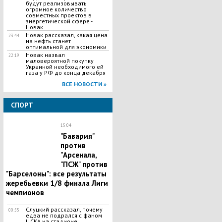
будут реализовывать
огромное количество
совместных проектов в
энергетической сфере -
Новак
Новак рассказал, какая цена
23:44
на нефть станет
оптимальной для экономики
Новак назвал
22:19
маловероятной покупку
Украиной необходимого ей
газа у РФ до конца декабря
ВСЕ НОВОСТИ »
СПОРТ
15:04
"Бавария"
против
"Арсенала,
"ПСЖ" против
"Барселоны": все результаты
жеребьевки 1/8 финала Лиги
чемпионов
Слуцкий рассказал, почему
00:55
едва не подрался с фаном
ЦСКА на стадионе