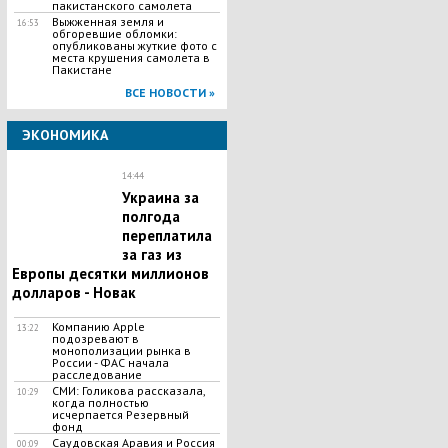
пакистанского самолета
Выжженная земля и
16:53
обгоревшие обломки:
опубликованы жуткие фото с
места крушения самолета в
Пакистане
ВСЕ НОВОСТИ »
ЭКОНОМИКА
14:44
Украина за
полгода
переплатила
за газ из
Европы десятки миллионов
долларов - Новак
Компанию Apple
13:22
подозревают в
монополизации рынка в
России - ФАС начала
расследование
СМИ: Голикова рассказала,
10:29
когда полностью
исчерпается Резервный
фонд
Саудовская Аравия и Россия
00:09