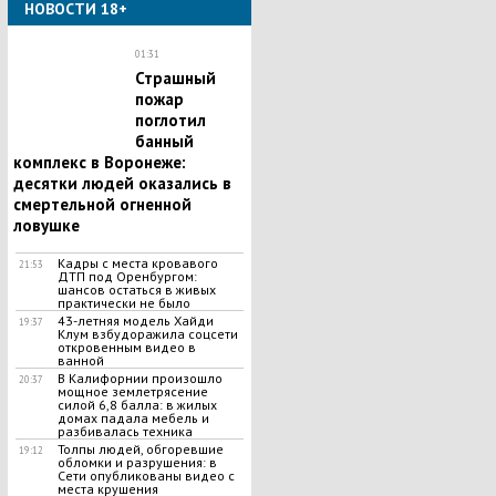
НОВОСТИ 18+
01:31
Страшный
пожар
поглотил
банный
комплекс в Воронеже:
десятки людей оказались в
смертельной огненной
ловушке
Кадры с места кровавого
21:53
ДТП под Оренбургом:
шансов остаться в живых
практически не было
43-летняя модель Хайди
19:37
Клум взбудоражила соцсети
откровенным видео в
ванной
В Калифорнии произошло
20:37
мощное землетрясение
силой 6,8 балла: в жилых
домах падала мебель и
разбивалась техника
Толпы людей, обгоревшие
19:12
обломки и разрушения: в
Сети опубликованы видео с
места крушения