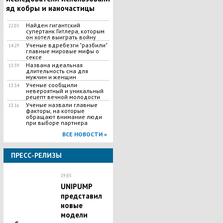
яд кобры и наночастицы
Найден гигантский
22:05
супертанк Гитлера, которым
он хотел выиграть войну
Ученые вдребезги "разбили"
14:29
главные мировые мифы о
сексе
Названа идеальная
13:59
длительность сна для
мужчин и женщин
Ученые сообщили
13:34
невероятный и уникальный
рецепт вечной молодости
Ученые назвали главные
13:16
факторы, на которые
обращают внимание люди
при выборе партнера
ВСЕ НОВОСТИ »
ПРЕСС-РЕЛИЗЫ
19:05
UNIPUMP
представил
новые
модели