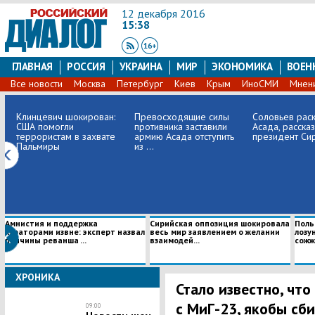
12 декабря 2016
15:38
ГЛАВНАЯ
РОССИЯ
УКРАИНА
МИР
ЭКОНОМИКА
ВОЕН
Все новости
Москва
Петербург
Киев
Крым
ИноСМИ
Мнен
Клинцевич шокирован:
Превосходящие силы
Соловьев рас
США помогли
противника заставили
Асада, рассказ
террористам в захвате
армию Асада отступить
президент Сири
Пальмиры
из ...
Амнистия и поддержка
Сирийская оппозиция шокировала
Поль
кураторами извне: эксперт назвал
весь мир заявлением о желании
лозу
причины реванша ...
взаимодей...
сожж
ХРОНИКА
Стало известно, чт
с МиГ-23, якобы сб
09:00