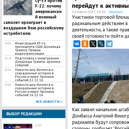
Су-35 против
перейдут к активн
F-22: почему
американски
10 марта 2017, 19:01 —
Украина
Участники торговой блока
й военный
самолет проиграет в
радикальным действиям в
воздушном бою российскому
деятельности, а также пра
истребителю
своей готовности пойти да
Инаугурация 45-го
10:00
президента США Дональда
Трампа. Прямая
видеотрансляция
Подготовка к инаугурации
00:28
Дональда Трампа: хроника
событий
Новости шоу-бизнеса и
09:00
скандальные истории в
России и мире. Хроника
событий 22.12.16
Новости шоу-бизнеса и
09:00
скандальные истории в
России и мире. Хроника
событий 16.12.16
ВСЕ НОВОСТИ »
Как заявил начальник шта
ВЫБОР РЕДАКЦИИ
Донбасса Анатолий Виногр
радикалов будут сопровож
11:50
стороны, сообщает "Россий