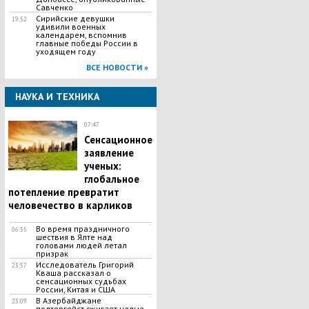
Савченко
Сирийские девушки
19:52
удивили военных
календарем, вспомнив
главные победы России в
уходящем году
ВСЕ НОВОСТИ »
НАУКА И ТЕХНИКА
07:47
Сенсационное
заявление
ученых:
глобальное
потепление превратит
человечество в карликов
Во время праздничного
06:55
шествия в Ялте над
головами людей летал
призрак
Исследователь Григорий
23:57
Кваша рассказал о
сенсационных судьбах
России, Китая и США
В Азербайджане
23:09
полтергейст сжигает целые