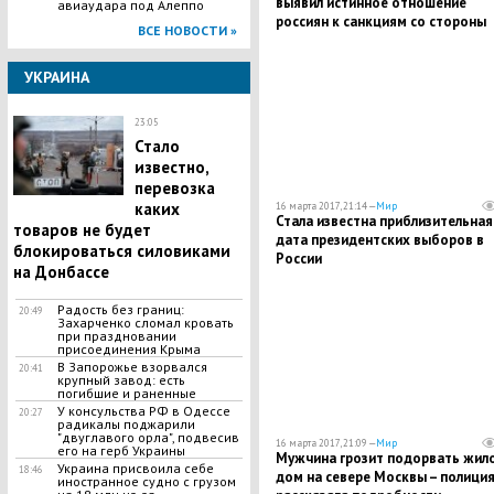
выявил истинное отношение
авиаудара под Алеппо
россиян к санкциям со стороны
ВСЕ НОВОСТИ »
Запада
УКРАИНА
23:05
Стало
известно,
перевозка
каких
16 марта 2017, 21:14 —
Мир
Стала известна приблизительная
товаров не будет
дата президентских выборов в
блокироваться силовиками
России
на Донбассе
​Радость без границ:
20:49
Захарченко сломал кровать
при праздновании
присоединения Крыма
В Запорожье взорвался
20:41
крупный завод: есть
погибшие и раненные
У консульства РФ в Одессе
20:27
радикалы поджарили
"двуглавого орла", подвесив
16 марта 2017, 21:09 —
Мир
его на герб Украины
Мужчина грозит подорвать жил
Украина присвоила себе
18:46
дом на севере Москвы – полици
иностранное судно с грузом