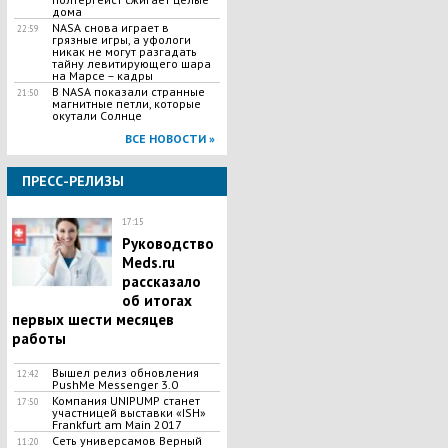
дома
NASA снова играет в
22:59
грязные игры, а уфологи
никак не могут разгадать
тайну левитирующего шара
на Марсе – кадры
В NASA показали странные
21:50
магнитные петли, которые
окутали Солнце
ВСЕ НОВОСТИ »
ПРЕСС-РЕЛИЗЫ
17:15
Руководство
Meds.ru
рассказало
об итогах
первых шести месяцев
работы
Вышел релиз обновления
12:42
PushMe Messenger 3.0
Компания UNIPUMP станет
17:50
участницей выставки «ISH»
Frankfurt am Main 2017
Сеть универсамов Верный
11:20