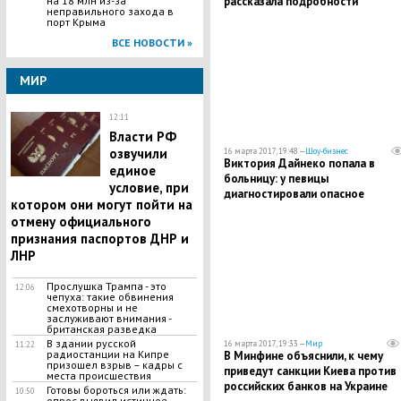
на 18 млн из-за
рассказала подробности
неправильного захода в
порт Крыма
ВСЕ НОВОСТИ »
МИР
12:11
Власти РФ
озвучили
16 марта 2017, 19:48 —
Шоу-бизнес
Виктория Дайнеко попала в
единое
больницу: у певицы
условие, при
диагностировали опасное
котором они могут пойти на
заболевание
отмену официального
признания паспортов ДНР и
ЛНР
Прослушка Трампа - это
12:06
чепуха: такие обвинения
смехотворны и не
заслуживают внимания -
британская разведка
В здании русской
16 марта 2017, 19:33 —
Мир
11:22
радиостанции на Кипре
В Минфине объяснили, к чему
призошел взрыв – кадры с
приведут санкции Киева против
места происшествия
российских банков на Украине
Готовы бороться или ждать:
10:50
опрос выявил истинное