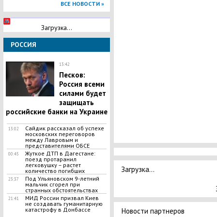
ВСЕ НОВОСТИ »
Загрузка...
РОССИЯ
13:42
Песков:
Россия всеми
силами будет
защищать
российские банки на Украине
Сайдик рассказал об успехе
13:02
московских переговоров
между Лавровым и
представителями ОБСЕ
Жуткое ДТП в Дагестане:
00:45
поезд протаранил
легковушку – растет
Загрузка...
количество погибших
Под Ульяновском 9-летний
23:37
мальчик сгорел при
странных обстоятельствах
МИД России призвал Киев
21:41
не создавать гуманитарную
катастрофу в Донбассе
Новости партнеров