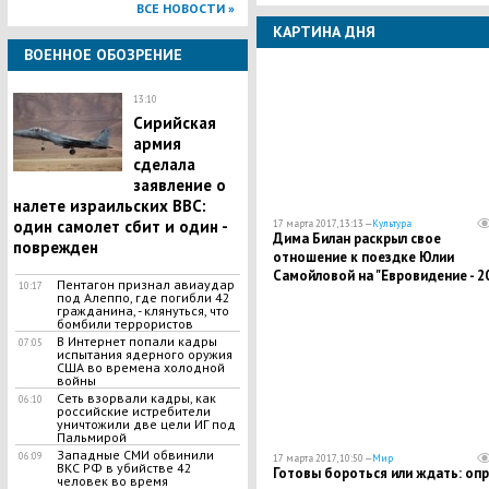
ВСЕ НОВОСТИ »
КАРТИНА ДНЯ
ВОЕННОЕ ОБОЗРЕНИЕ
13:10
Сирийская
армия
сделала
заявление о
налете израильских ВВС:
один самолет сбит и один -
17 марта 2017, 13:13 —
Культура
Дима Билан раскрыл свое
поврежден
отношение к поездке Юлии
Самойловой на "Евровидение - 2
Пентагон признал авиаудар
10:17
под Алеппо, где погибли 42
гражданина, - клянуться, что
бомбили террористов
В Интернет попали кадры
07:05
испытания ядерного оружия
США во времена холодной
войны
Сеть взорвали кадры, как
06:10
российские истребители
уничтожили две цели ИГ под
Пальмирой
Западные СМИ обвинили
06:09
17 марта 2017, 10:50 —
Мир
ВКС РФ в убийстве 42
Готовы бороться или ждать: оп
человек во время