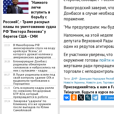
"Намного
легче
Виногродский заверил, чт
вступить в
Донбассе в случае необхо
борьбу с
поражение.
Россией", - Трамп раскрыл
планы по уничтожению судна
"Мы предупредили: мы буде
РФ "Виктора Леонова" у
Напомним, на этой недел
берегов США - СМИ
депутата Верховной Рады 
В Минобороны РФ
один из редутов агитиров
22:15
анонсировали спуск на воду
крейсера "Ясень", от
Ее участники уверены, что
которого дрожат коленки у
американских адмиралов
окружение готовы
пойти н
Блокирующие Донбасс
20:28
радикалы обматерили
жертвами ради прекращени
силовиков и набросились на
них с кулаками – кадры
торговли с неподконтроль
В Луцке радикалы взяли под
00:27
свой контроль здание ОГА и
Теги:
ДНР - Донецкая Народная Респуб
выдвинули требования к
,
,
Новости Украины
Новости дня
Торгова
Порошенко
Присоединяйтесь к нам в Fa
Сеть взорвали кадры ралли
21:23
по снежному бездорожью
Telegram. Будьте в курсе п
БТР-82А, который
превращается в робота
В зак
Захарова "ударила" по
19:24
Климкину его же оружием
после выпадов по Юлии
Самойловой