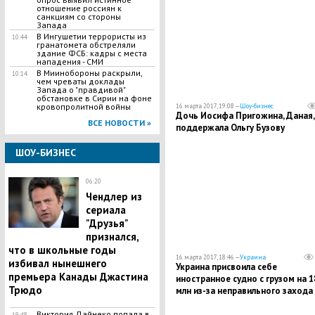
отношение россиян к
санкциям со стороны
Запада
В Ингушетии террористы из
10:44
гранатомета обстреляли
здание ФСБ: кадры с места
нападения - СМИ
В Миинобороны раскрыли,
10:14
чем чреваты доклады
Запада о "правдивой"
обстановке в Сирии на фоне
кровопролитной войны
16 марта 2017, 19:08 —
Шоу-бизнес
Дочь Иосифа Пригожина, Даная,
ВСЕ НОВОСТИ »
поддержала Ольгу Бузову
ШОУ-БИЗНЕС
06:20
Чендлер из
сериала
"Друзья"
признался,
что в школьные годы
16 марта 2017, 18:46 —
Украина
избивал нынешнего
Украина присвоила себе
премьера Канады Джастина
иностранное судно с грузом на 1
Трюдо
млн из-за неправильного захода
порт Крыма
Виктория Дайнеко попала в
19:48