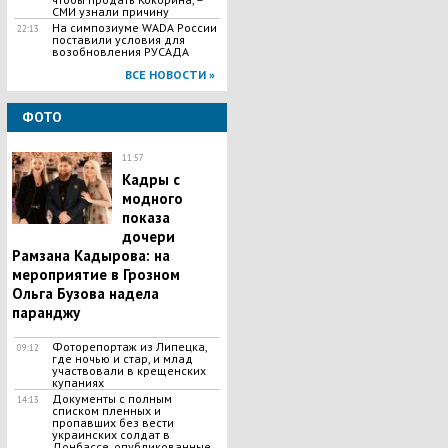
СМИ узнали причину
На симпозиуме WADA России
22:13
поставили условия для
возобновления РУСАДА
ВСЕ НОВОСТИ »
ФОТО
11:57
Кадры с
модного
показа
дочери
Рамзана Кадырова: на
мероприятие в Грозном
Ольга Бузова надела
паранджу
Фоторепортаж из Липецка,
09:12
где ночью и стар, и млад
участвовали в крещенских
купаниях
Документы с полным
14:13
списком пленных и
пропавших без вести
украинских солдат в
Донбассе, опубликованные