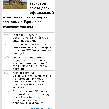
зерновом
союзе дали
официальный
ответ на запрет экспорта
зерновых в Турцию по
решению Анкары
Глава ВТБ Костин:
19:51
российские банки быстро
уйдут из Украины
Стало известно, сколько
19:17
сотен миллионов долларов
потеряет "ВТБ" от украинских
санкций
Евросоюз продолжает
16:08
поддерживать Украину -
Киев получит очередной
транш макрофинансовой
помощи
Костин озвучил
11:34
официальную позицию "ВТБ"
по намерениям Киева
ввести санкции против
российских банков на
Украине
Правительство РФ нанесло
11:28
ответный удар на блокаду
российских банков,
ограничив денежные
переводы на Украину
ВСЕ НОВОСТИ »