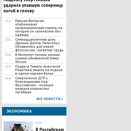
ударила упавшую соперницу
ногой в голову
Максим Виторган
19:15
опубликовал
провокационный снимок, на
котором он запечатлен без
одежды
Семнадцатилетняя дочь
15:01
Джонни Деппа, Лили-Роуз,
обнажилась для новой
фотосессии, "засветив" грудь
В Интернет попали личные
13:06
снимки обнаженной Эммы
Уотсон
Подруга Тимати, Анастасия
20:56
Решетова, вышла на подиум
в одном нижнем белье
Смертельное ДТП с
14:46
болельщиками под
Ярославлем – полиция
назвала количество
погибших
ВСЕ НОВОСТИ »
ЭКОНОМИКА
11:35
В Российском