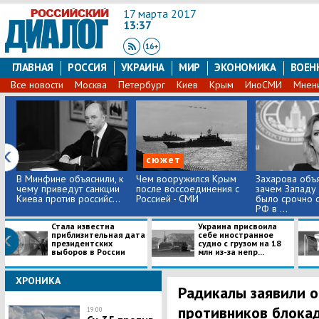
17 марта 2017
13:37
ГЛАВНАЯ
РОССИЯ
УКРАИНА
МИР
ЭКОНОМИКА
ВОЕН
Все новости
Москва
Петербург
Киев
Крым
ИноСМИ
Мнен
сюжет
В Минфине объяснили, к
Чем вооружился Крым
Захарова объя
чему приведут санкции
после воссоединения с
зачем Западу
Киева против российс...
Россией - СМИ
было срочно 
РФ в ...
Стала известна
Украина присвоила
приблизительная дата
себе иностранное
президентских
судно с грузом на 18
выборов в России
млн из-за непр...
ХРОНИКА
Радикалы заявили о
противников блокад
19:00