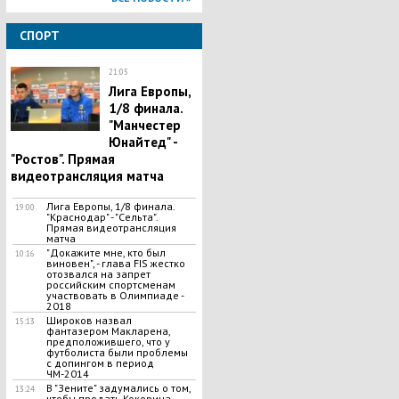
СПОРТ
21:05
Лига Европы,
1/8 финала.
"Манчестер
Юнайтед" -
"Ростов". Прямая
видеотрансляция матча
Лига Европы, 1/8 финала.
19:00
"Краснодар" - "Сельта".
Прямая видеотрансляция
матча
"Докажите мне, кто был
10:16
виновен", - глава FIS жестко
отозвался на запрет
российским спортсменам
участвовать в Олимпиаде -
2018
Широков назвал
15:13
фантазером Макларена,
предположившего, что у
футболиста были проблемы
с допингом в период
ЧМ-2014
В "Зените" задумались о том,
13:24
чтобы продать Кокорина, –