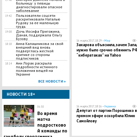
больницу: у певицы
диагностировали опасное
заболевание
Пользователи соцсети
19:42
раскритиковали Наталью
Рудову за ее маленькую
грудь
Дочь Иосифа Пригожина,
19:08
Даная, поддержала Ольгу
Бузову
16 марта 2017, 18:29 —
Мир
Анна Калашникова за свой
18:18
Захарова объяснила, зачем Запа
внешний вид вновь
нужно было срочно обвинить РФ
подверглась жесткой
критике со стороны
“кибератаках” на Yahoo
подписчиков
Ани Лорак раскрыла
18:14
подробности истинного
положения вещей на
Украине
ВСЕ НОВОСТИ »
НОВОСТИ 18+
16 марта 2017, 18:16 —
Украина
06:50
Депутат от партии Порошенко в
Во время
прямом эфире оскорбила Юлию
матча
Самойлову
подростково
й команды по
гандболу спортсменка