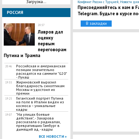
Загрузка...
,
Конфликт России с Турцией
Новости дня
Присоединяйтесь к нам в Fa
РОССИЯ
Telegram. Будьте в курсе п
В закладки
20:57
Лавров дал
оценку
первым
переговорам
Путина и Трампа
Российская и американская
20:46
позиции значительно
расходятся на саммите "G20"
- Лукаш
​Жириновский выразил
19:55
благодарность синоптикам
Москвы и удостоил их
премии
Гигантский портрет Путина
19:25
на поле в Италии виден из
космоса – уникальные
кадры
"На улицах боевые
19:07
действия", - Захарова
рассказала о радикалах,
превративших Гамбург в
дымящий ад, - кадры
ВСЕ НОВОСТИ »