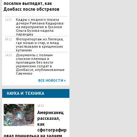
поселки выглядят, как
Донбасс после обстрелов
Кадры с модного показа
11:57
дочери Рамзана Кадырова:
на мероприятие в Грозном
Ольга Бузова надела
паранджу
Фоторепортаж из Липецка,
09:12
где ночью и стар, и млад
участвовали в крещенских
купаниях
Документы с полным
14:13
списком пленных и
пропавших без вести
украинских солдат в
Донбассе, опубликованные
Савченко
ВСЕ НОВОСТИ »
НАУКА И ТЕХНИКА
18:52
Американец
рассказал,
как
сфотографир
овал пришельца на заднем