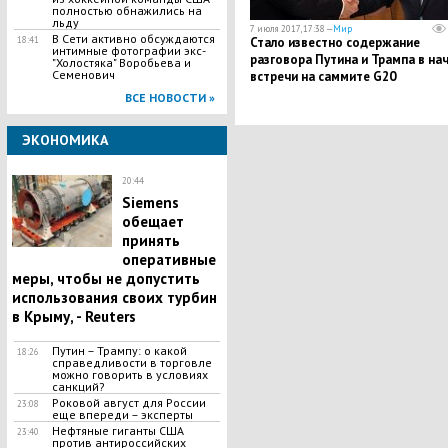
полностью обнажились на
льду
7 июля 2017, 17:38 —
Мир
В Сети активно обсуждаются
18:41
Стало известно содержание
интимные фотографии экс-
разговора Путина и Трампа в на
"Холостяка" Воробьева и
Семенович
встречи на саммите G20
ВСЕ НОВОСТИ »
ЭКОНОМИКА
20:44
Siemens
обещает
принять
оперативные
меры, чтобы не допустить
использования своих турбин
в Крыму, - Reuters
Путин – Трампу: о какой
18:26
справедливости в торговле
можно говорить в условиях
санкций?
Роковой август для России
23:08
еще впереди – эксперты
Нефтяные гиганты США
23:40
против антироссийских