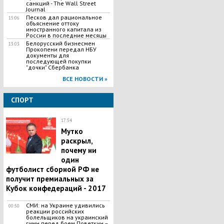
санкций - The Wall Street
Journal
Песков дал рациональное
15:06
объяснение оттоку
иностранного капитала из
России в последние месяцы
Белорусский бизнесмен
13:03
Прокопени передал НБУ
документы для
последующей покупки
"дочки" Сбербанка
ВСЕ НОВОСТИ »
СПОРТ
17:54
Мутко
раскрыл,
почему ни
один
футболист сборной РФ не
получит премиальных за
Кубок конфедераций - 2017
СМИ: на Украине удивились
00:50
реакции российских
болельщиков на украинский
гимн перед боем Поветкин –