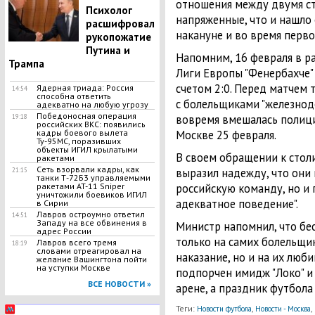
отношения между двумя ст
Психолог
напряженные, что и нашло
расшифровал
накануне и во время перво
рукопожатие
Путина и
Напомним, 16 февраля в р
Трампа
Лиги Европы "Фенербахче"
счетом 2:0. Перед матчем 
Ядерная триада: Россия
14:54
способна ответить
с болельщиками "железнодо
адекватно на любую угрозу
Победоносная операция
вовремя вмешалась полици
19:18
российских ВКС: появились
кадры боевого вылета
Москве 25 февраля.
Ту-95МС, поразивших
объекты ИГИЛ крылатыми
В своем обращении к сто
ракетами
Сеть взорвали кадры, как
выразил надежду, что они
21:15
танки Т-72Б3 управляемыми
ракетами AT-11 Sniper
российскую команду, но и 
уничтожили боевиков ИГИЛ
адекватное поведение".
в Сирии
Лавров остроумно ответил
14:51
Западу на все обвинения в
Министр напомнил, что бес
адрес России
только на самих болельщи
Лавров всего тремя
18:19
словами отреагировал на
наказание, но и на их люби
желание Вашингтона пойти
на уступки Москве
подпорчен имидж "Локо" и
ВСЕ НОВОСТИ »
арене, а праздник футбола
Теги:
,
,
Новости футбола
Новости - Москва