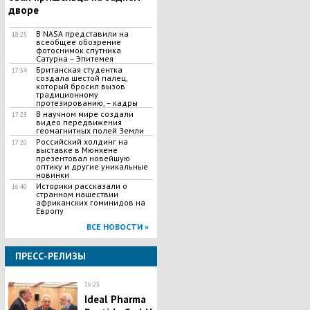
дворе
В NASA представили на
18:25
всеобщее обозрение
фотоснимок спутника
Сатурна – Эпитемея
Британская студентка
17:54
создала шестой палец,
который бросил вызов
традиционному
протезированию, – кадры
В научном мире создали
17:23
видео передвижения
геомагнитных полей Земли
Российский холдинг на
17:20
выставке в Мюнхене
презентовал новейшую
оптику и другие уникальные
новинки
Историки рассказали о
16:40
странном нашествии
африканских гоминидов на
Европу
ВСЕ НОВОСТИ »
ПРЕСС-РЕЛИЗЫ
16:23
Ideal Pharma