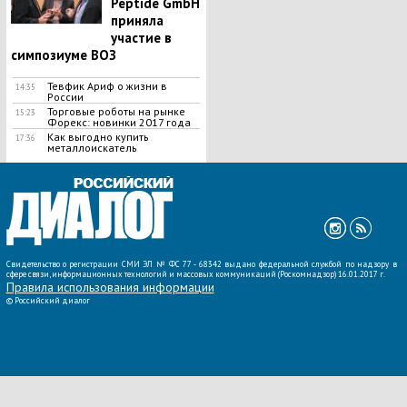
Peptide GmbH
приняла
участие в
симпозиуме ВОЗ
Тевфик Ариф о жизни в
14:35
России
Торговые роботы на рынке
15:23
Форекс: новинки 2017 года
Как выгодно купить
17:36
металлоискатель
ВСЕ НОВОСТИ »
Свидетельство о регистрации СМИ ЭЛ № ФС 77 - 68342 выдано федеральной службой по надзору в
сфере связи, информационных технологий и массовых коммуникаций (Роскомнадзор) 16.01.2017 г.
Правила использования информации
©
Российский диалог