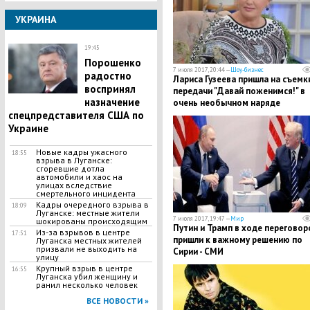
УКРАИНА
19:45
Порошенко
7 июля 2017, 20:44 —
Шоу-бизнес
радостно
Лариса Гузеева пришла на съемк
воспринял
передачи "Давай поженимся!" в
назначение
очень необычном наряде
спецпредставителя США по
Украине
​Новые кадры ужасного
18:55
взрыва в Луганске:
сгоревшие дотла
автомобили и хаос на
улицах вследствие
смертельного инцидента
Кадры очередного взрыва в
18:09
Луганске: местные жители
7 июля 2017, 19:47 —
Мир
шокированы происходящим
Путин и Трамп в ходе переговор
Из-за взрывов в центре
17:51
пришли к важному решению по
Луганска местных жителей
призвали не выходить на
Сирии - СМИ
улицу
​Крупный взрыв в центре
16:55
Луганска убил женщину и
ранил несколько человек
ВСЕ НОВОСТИ »