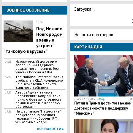
Загрузка...
ВОЕННОЕ ОБОЗРЕНИЕ
17:06
Под Нижним
Новгородом
Новости партнеров
военные
устроят
КАРТИНА ДНЯ
“танковую карусель”
Исторический договор о
16:33
запрещении ядерного
оружия могут принять без
участия России и США
The National Interest: Россия
16:02
отобрала у США монополию
на высокоточные ракеты
дальнего действия
Азербайджан замер в
15:57
напряжении: Баку объявил
полную боевую готовность
7 июля 2017, 20:59 —
Мир
армии и ответил Карабаху
Путин и Трамп достигли важной
обстрелами
договоренности в поддержку
На фестивале "Нашествие"
15:56
"Минска-2"
представлена военная
техника Минобороны РФ:
уникальные кадры
ВСЕ НОВОСТИ »