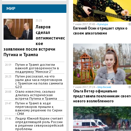
МИР
21:21
7 июля 2017, 19:43 —
Культура
Лавров
Евгений Осин отрицает слухи о
сделал
своем алкоголизме
оптимистичес
кое
заявление после встречи
Путина и Трампа
Путин и Трамп достигли
20:59
важной договоренности в
поддержку "Минска-2"
Путин рассказал, на что
20:23
ушли два часа переговоров
с Трампом на полях саммита
G20
7 июля 2017, 19:24 —
Шоу-бизнес
Ольга Ветер официально
Стало известно, сколько
20:08
длилась историческая
представила поклонникам своег
встреча Путина и Трампа
нового возлюбленного
Путин и Трамп в ходе
19:47
переговоров пришли к
важному решению по Сирии
- СМИ
Лидер Южной Кореи считает
19:46
определяющей роль России
в решении северокорейской
проблемы