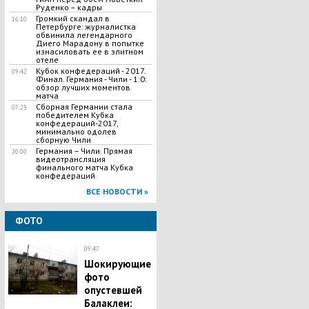
Руденко – кадры
Громкий скандал в
16:10
Петербурге: журналистка
обвинила легендарного
Диего Марадону в попытке
изнасиловать ее в элитном
отеле
Кубок конфедераций - 2017.
09:42
Финал. Германия - Чили - 1:0:
обзор лучших моментов
матча
Сборная Германии стала
07:23
победителем Кубка
конфедераций-2017,
минимально одолев
сборную Чили
Германия – Чили. Прямая
20:00
видеотрансляция
финального матча Кубка
конфедераций
ВСЕ НОВОСТИ »
ФОТО
09:47
Шокирующие
фото
опустевшей
Балаклеи: