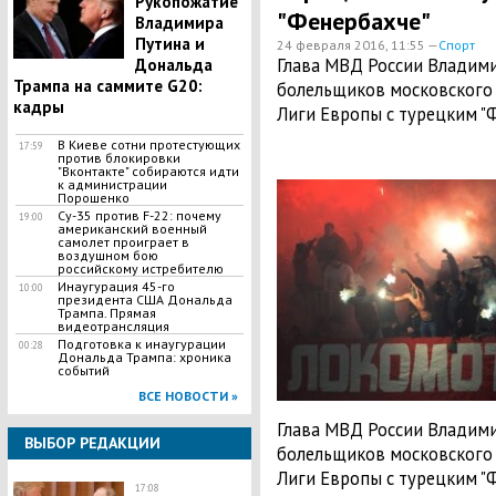
Рукопожатие
"Фенербахче"
Владимира
Путина и
24 февраля 2016, 11:55 —
Спорт
​Глава МВД России Владим
Дональда
Трампа на саммите G20:
болельщиков московского 
кадры
Лиги Европы с турецким "Ф
В Киеве сотни протестующих
17:59
против блокировки
"Вконтакте" собираются идти
к администрации
Порошенко
Су-35 против F-22: почему
19:00
американский военный
самолет проиграет в
воздушном бою
российскому истребителю
Инаугурация 45-го
10:00
президента США Дональда
Трампа. Прямая
видеотрансляция
Подготовка к инаугурации
00:28
Дональда Трампа: хроника
событий
ВСЕ НОВОСТИ »
Глава МВД России Владими
ВЫБОР РЕДАКЦИИ
болельщиков московского 
Лиги Европы с турецким "Ф
17:08