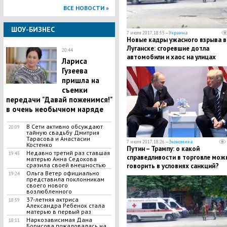
ВСЕ НОВОСТИ »
ШОУ-БИЗНЕС
7 июля 2017, 18:55 —
Украина
​Новые кадры ужасного взрыва в
Луганске: сгоревшие дотла
20:44
автомобили и хаос на улицах
Лариса
вследствие смертельного
Гузеева
инцидента
пришла на
съемки
передачи "Давай поженимся!"
в очень необычном наряде
В Сети активно обсуждают
20:09
тайную свадьбу Дмитрия
Тарасова и Анастасии
7 июля 2017, 18:26 —
Экономика
Костенко
Путин – Трампу: о какой
Недавно третий раз ставшая
19:45
справедливости в торговле мож
матерью Анна Седокова
сразила своей внешностью
говорить в условиях санкций?
Ольга Ветер официально
19:24
представила поклонникам
своего нового
возлюбленного
37-летняя актриса
18:59
Александра Ребенок стала
матерью в первый раз
Наркозависимая Дана
18:11
Борисова пожаловалась на