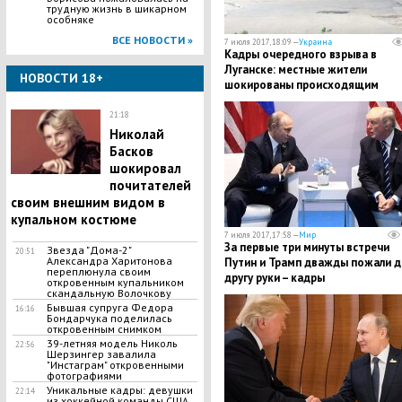
трудную жизнь в шикарном
особняке
ВСЕ НОВОСТИ »
7 июля 2017, 18:09 —
Украина
Кадры очередного взрыва в
Луганске: местные жители
НОВОСТИ 18+
шокированы происходящим
21:18
Николай
Басков
шокировал
почитателей
своим внешним видом в
купальном костюме
7 июля 2017, 17:58 —
Мир
За первые три минуты встречи
Звезда "Дома-2"
20:51
Александра Харитонова
Путин и Трамп дважды пожали д
переплюнула своим
другу руки – кадры
откровенным купальником
скандальную Волочкову
Бывшая супруга Федора
16:16
Бондарчука поделилась
откровенным снимком
39-летняя модель Николь
22:56
Шерзингер завалила
"Инстаграм" откровенными
фотографиями
​Уникальные кадры: девушки
22:14
из хоккейной команды США