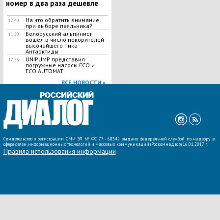
номер в два раза дешевле
На что обратить внимание
12:40
при выборе паяльника?
Белорусский альпинист
11:50
вошел в число покорителей
высочайшего пика
Антарктиды
UNIPUMP представил
17:53
погружные насосы ECO и
ECO AUTOMAT
ВСЕ НОВОСТИ »
Свидетельство о регистрации СМИ ЭЛ № ФС 77 - 68342 выдано федеральной службой по надзору в
сфере связи, информационных технологий и массовых коммуникаций (Роскомнадзор) 16.01.2017 г.
Правила использования информации