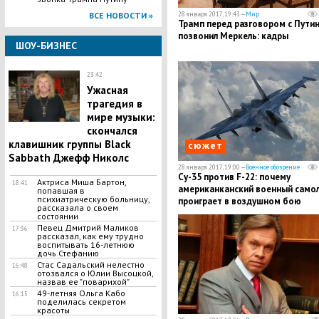
ВСЕ НОВОСТИ »
28 января 2017, 19:43 —
Мир
Трамп перед разговором с Пути
позвонил Меркель: кадры
ШОУ-БИЗНЕС
23:42
​Ужасная
трагедия в
мире музыки:
скончался
клавишник группы Black
сюжет
Sabbath Джефф Николс
28 января 2017, 19:00 —
Военное обозрение
Су-35 против F-22: почему
Актриса Миша Бартон,
18:41
американканский военный само
попавшая в
психиатрическую больницу,
проиграет в воздушном бою
рассказала о своем
российскому истребителю
состоянии
Певец Дмитрий Маликов
17:36
рассказал, как ему трудно
воспитывать 16-летнюю
дочь Стефанию
Стас Садальский нелестно
16:48
отозвался о Юлии Высоцкой,
назвав ее "поварихой"
49-летняя Ольга Кабо
16:15
поделилась секретом
красоты