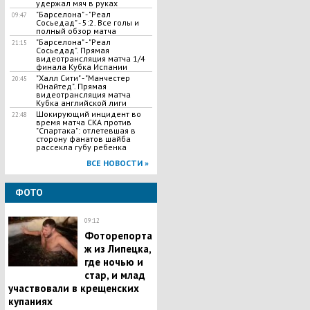
удержал мяч в руках
"Барселона" - "Реал
09:47
Сосьедад" - 5:2. Все голы и
полный обзор матча
"Барселона" - "Реал
21:15
Сосьедад". Прямая
видеотрансляция матча 1/4
финала Кубка Испании
"Халл Сити" - "Манчестер
20:45
Юнайтед". Прямая
видеотрансляция матча
Кубка английской лиги
​Шокирующий инцидент во
22:48
время матча СКА против
"Спартака": отлетевшая в
сторону фанатов шайба
рассекла губу ребенка
ВСЕ НОВОСТИ »
ФОТО
09:12
Фоторепорта
ж из Липецка,
где ночью и
стар, и млад
участвовали в крещенских
купаниях