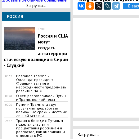
Добавить рекламное обьявление
Загрузка...
В зак
РОССИЯ
07:00
Россия и США
могут
создать
антитеррори
стическую коалиция в Сирии
- Слуцкий
​Разговор Трампа и
00:57
Олланда: президент
Франции заявил о
необходимости продолжать
развитие НАТО
О чем разговаривали Путин
00:40
и Трамп: полный текст
Путин и Трамп отдадут
00:06
поручения проработать
возможные сроки и место их
личной встречи
Трамп в беседе с Путиным
23:37
пожелал счастья и
процветания россиянам и
рассказал, как американцы
Загрузка...
относятся к РФ