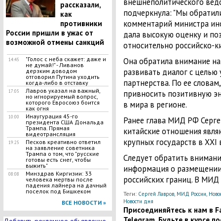
внешнеполитического ведо
рассказали,
подчеркнула: "Мы обратил
как
комментарий министра ино
противники
России пришли в ужас от
дала высокую оценку и п
возможной отмены санкций
относительно российско-к
"Голос с неба скажет: даже и
Она обратила внимание на 
14:45
не думай!" - Ливанов
развивать диалог с целью 
дерзким доводом
отговорил Путина уходить
партнерства. По ее словам
когда-либо в отставку
Лавров указал на важный,
17:05
привносить позитивную эн
но игнорируемый вопрос,
которого Евросоюз боится
в мира в регионе.
как огня
Инаугурация 45-го
10:00
Ранее глава МИД РФ Серге
президента США Дональда
Трампа. Прямая
китайские отношения явл
видеотрансляция
крупных государств в ХХI 
Песков креативно ответил
19:25
на заявление советника
Трампа о том, что "русские
Следует обратить внимание
готовы есть снег, чтобы
выжить"
информация о размещен
Минздрав Киргизии: 33
08:08
российских границ. В МИ
человека мертвы после
падения лайнера на дачный
поселок под Бишкеком
Теги:
,
,
Сергей Лавров
МИД России
Ново
Новости дня
ВСЕ НОВОСТИ »
Присоединяйтесь к нам в Fa
Telegram. Будьте в курсе п