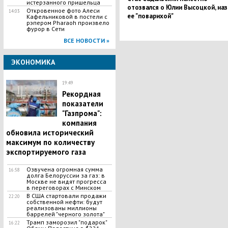
истерзанного пришельца
отозвался о Юлии Высоцкой, наз
Откровенное фото Алеси
14:03
ее "поварихой"
Кафельниковой в постели с
рэпером Pharaoh произвело
фурор в Сети
ВСЕ НОВОСТИ »
ЭКОНОМИКА
19:49
Рекордная
показатели
"Газпрома":
компания
обновила исторический
максимум по количеству
экспортируемого газа
Озвучена огромная сумма
16:58
долга Белоруссии за газ: в
Москве не видят прогресса
в переговорах с Минском
В США стартовали продажи
22:20
собственной нефти: будут
реализованы миллионы
баррелей "черного золота"
Трамп заморозил "подарок"
16:22