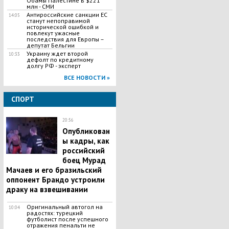
Обамы Палестине в $221
млн - СМИ
Антироссийские санкции ЕС
14:05
станут непоправимой
исторической ошибкой и
повлекут ужасные
последствия для Европы –
депутат Бельгии
Украину ждет второй
10:33
дефолт по кредитному
долгу РФ - эксперт
ВСЕ НОВОСТИ »
СПОРТ
20:56
Опубликован
ы кадры, как
российский
боец Мурад
Мачаев и его бразильский
оппонент Брандо устроили
драку на взвешивании
Оригинальный автогол на
10:04
радостях: турецкий
футболист после успешного
отражения пенальти не