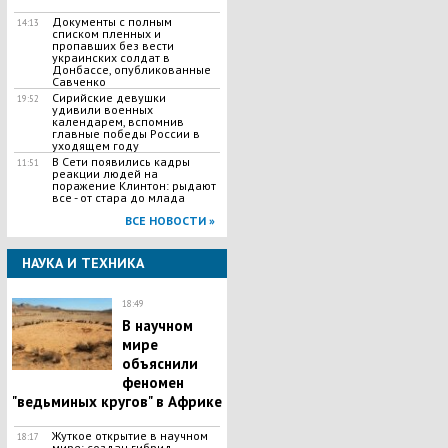
Документы с полным
14:13
списком пленных и
пропавших без вести
украинских солдат в
Донбассе, опубликованные
Савченко
Сирийские девушки
19:52
удивили военных
календарем, вспомнив
главные победы России в
уходящем году
В Сети появились кадры
11:51
реакции людей на
поражение Клинтон: рыдают
все - от стара до млада
ВСЕ НОВОСТИ »
НАУКА И ТЕХНИКА
18:49
В научном
мире
объяснили
феномен
"ведьминых кругов" в Африке
Жуткое открытие в научном
18:17
мире: создан гибрид