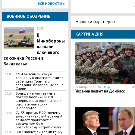
ВСЕ НОВОСТИ »
ВОЕННОЕ ОБОЗРЕНИЕ
Новости партнеров
22:39
КАРТИНА ДНЯ
В
Минобороны
назвали
ключевого
союзника России в
Закавказье
СМИ выяснили, какую
22:10
серьезную опасность таит в
себе идея Трампа о
создании безопасных зон в
29 января 2017, 01:02 —
Мир
Сирии
​Украина ползет на Донбасс
Больше не неуязвимые:
20:00
почему боевики ИГИЛ
впервые в истории смогли
одолеть немецких
"Леопардов"
Су-35 против F-22: почему
19:00
американканский военный
самолет проиграет в
воздушном бою
российскому истребителю
BBC: начнет ли Трамп гонку
18:00