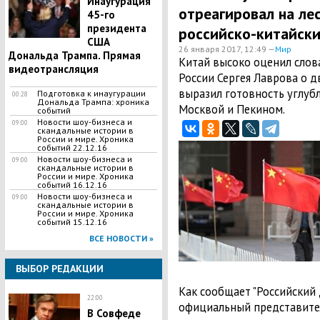
Инаугурация
отреагировал на ле
45-го
президента
российско-китайск
США
26 января 2017, 12:49 —
Мир
Дональда Трампа. Прямая
Китай высоко оценил слов
видеотрансляция
России Сергея Лаврова о д
выразил готовность углуб
Подготовка к инаугурации
00:28
Дональда Трампа: хроника
Москвой и Пекином.
событий
Новости шоу-бизнеса и
09:00
скандальные истории в
России и мире. Хроника
событий 22.12.16
Новости шоу-бизнеса и
09:00
скандальные истории в
России и мире. Хроника
событий 16.12.16
Новости шоу-бизнеса и
09:00
скандальные истории в
России и мире. Хроника
событий 15.12.16
ВСЕ НОВОСТИ »
ВЫБОР РЕДАКЦИИ
Как сообщает "Российский 
22:00
официальный представите
В Совфеде