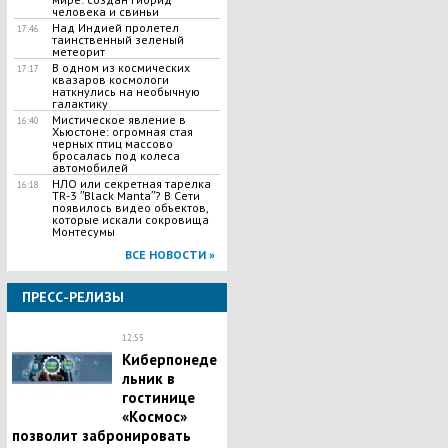
человека и свиньи
Над Индией пролетел
17:46
таинственный зеленый
метеорит
В одном из космических
17:17
квазаров космологи
наткнулись на необычную
галактику
Мистическое явление в
16:40
Хьюстоне: огромная стая
черных птиц массово
бросалась под колеса
автомобилей
НЛО или секретная тарелка
16:18
TR-3 ʺBlack Mantaʺ? В Сети
появилось видео объектов,
которые искали сокровища
Монтесумы
ВСЕ НОВОСТИ »
ПРЕСС-РЕЛИЗЫ
12:55
Киберпонеде
льник в
гостинице
«Космос»
позволит забронировать