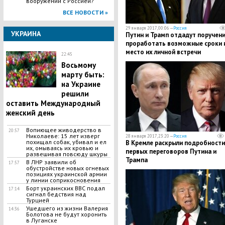
вооружений с Россией?
ВСЕ НОВОСТИ »
29 января 2017, 00:06 —
Россия
УКРАИНА
Путин и Трамп отдадут поручен
проработать возможные сроки 
место их личной встречи
22:45
Восьмому
марту быть:
на Украине
решили
оставить Международный
женский день
​Вопиющее живодерство в
20:57
Николаеве: 15 лет изверг
28 января 2017, 23:20 —
Россия
похищал собак, убивал и ел
В Кремле раскрыли подробности
их, омываясь их кровью и
первых переговоров Путина и
развешивая повсюду шкуры
Трампа
В ЛНР заявили об
17:57
обустройстве новых огневых
позициях украинской армии
у линии соприкосновения
Борт украинских ВВС подал
17:14
сигнал бедствия над
Турцией
Ушедшего из жизни Валерия
14:36
Болотова не будут хоронить
в Луганске