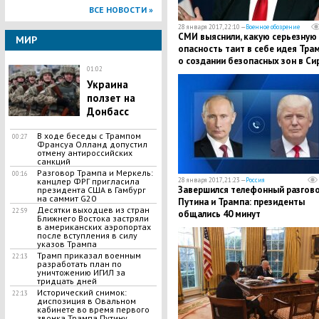
ВСЕ НОВОСТИ »
28 января 2017, 22:10 —
Военное обозрение
СМИ выяснили, какую серьезную
МИР
опасность таит в себе идея Тра
о создании безопасных зон в Си
01:02
​Украина
ползет на
Донбасс
В ходе беседы с Трампом
00:27
Франсуа Олланд допустил
отмену антироссийских
санкций
​Разговор Трампа и Меркель:
00:16
канцлер ФРГ пригласила
28 января 2017, 21:23 —
Россия
Завершился телефонный разгов
президента США в Гамбург
на саммит G20
Путина и Трампа: президенты
Десятки выходцев из стран
22:59
общались 40 минут
Ближнего Востока застряли
в американских аэропортах
после вступления в силу
указов Трампа
Трамп приказал военным
22:13
разработать план по
уничтожению ИГИЛ за
тридцать дней
Исторический снимок:
22:13
диспозиция в Овальном
кабинете во время первого
звонка Трампа Путину