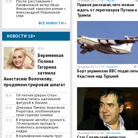
После расставания с
28 января 2017, 17:56 —
Россия
15:50
Пушков рассказал, чего можно
Панфиловой актер Иван
Янковский закрутил роман с
ждать от переговоров Путина и
Александрой Новиковой -
Трампа
СМИ
ВСЕ НОВОСТИ »
НОВОСТИ 18+
20:09
Беременная
Полина
Гагарина
28 января 2017, 17:14 —
Украина
Борт украинских ВВС подал сигн
затмила
бедствия над Турцией
Анастасию Волочкову,
продемонстрировав шпагат
58-летняя Шерон Стоун
18:26
похвасталась идеальной
фигурой в бикини
Девушка Тимати, Анастасия
13:45
Решетова, опубликовала
свои горячие снимки
В Израиле автобус рухнул в
11:21
70-метровую пропасть –
появились шокирующие
кадры
28 января 2017, 16:48 —
Шоу-бизнес
В Калифорнии нашли труп
17:13
Стас Садальский нелестно