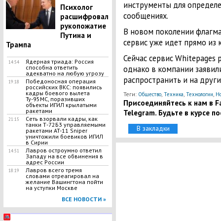
инструменты для определе
Психолог
сообщениях.
расшифровал
рукопожатие
В новом поколении флагма
Путина и
сервис уже идет прямо из 
Трампа
Сейчас сервис Whitepages 
Ядерная триада: Россия
14:54
способна ответить
однако в компании заявили
адекватно на любую угрозу
распространить и на други
Победоносная операция
19:18
российских ВКС: появились
кадры боевого вылета
Теги:
,
,
,
Общество
Техника
Технологии
Но
Ту-95МС, поразивших
Присоединяйтесь к нам в Fa
объекты ИГИЛ крылатыми
ракетами
Telegram. Будьте в курсе п
Сеть взорвали кадры, как
21:15
танки Т-72Б3 управляемыми
В закладки
ракетами AT-11 Sniper
уничтожили боевиков ИГИЛ
в Сирии
Лавров остроумно ответил
14:51
Западу на все обвинения в
адрес России
Лавров всего тремя
18:19
словами отреагировал на
желание Вашингтона пойти
на уступки Москве
ВСЕ НОВОСТИ »