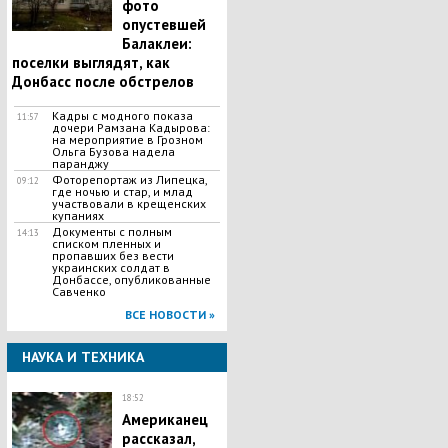
фото
опустевшей
Балаклеи:
поселки выглядят, как
Донбасс после обстрелов
Кадры с модного показа
11:57
дочери Рамзана Кадырова:
на мероприятие в Грозном
Ольга Бузова надела
паранджу
Фоторепортаж из Липецка,
09:12
где ночью и стар, и млад
участвовали в крещенских
купаниях
Документы с полным
14:13
списком пленных и
пропавших без вести
украинских солдат в
Донбассе, опубликованные
Савченко
ВСЕ НОВОСТИ »
НАУКА И ТЕХНИКА
18:52
Американец
рассказал,