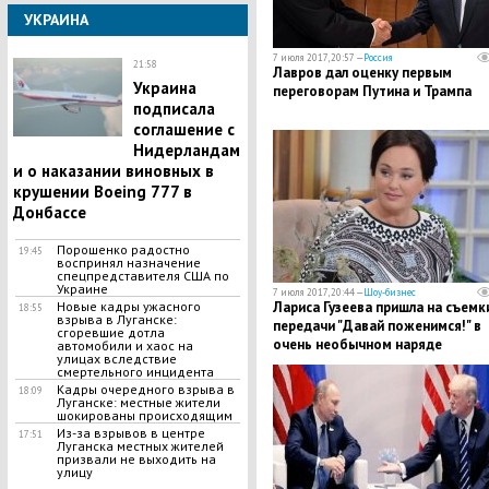
УКРАИНА
7 июля 2017, 20:57 —
Россия
21:58
Лавров дал оценку первым
Укpaина
переговорам Путина и Трампа
подписала
coглашение с
Hидерландам
и o наказании виновных в
кpyшении Воeing 777 в
Донбассе
Порошенко радостно
19:45
воспринял назначение
спецпредставителя США по
Украине
7 июля 2017, 20:44 —
Шоу-бизнес
​Новые кадры ужасного
Лариса Гузеева пришла на съемк
18:55
взрыва в Луганске:
передачи "Давай поженимся!" в
сгоревшие дотла
очень необычном наряде
автомобили и хаос на
улицах вследствие
смертельного инцидента
Кадры очередного взрыва в
18:09
Луганске: местные жители
шокированы происходящим
Из-за взрывов в центре
17:51
Луганска местных жителей
призвали не выходить на
улицу