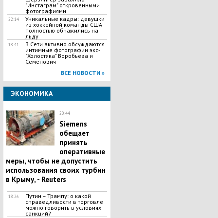
"Инстаграм" откровенными
фотографиями
​Уникальные кадры: девушки
22:14
из хоккейной команды США
полностью обнажились на
льду
В Сети активно обсуждаются
18:41
интимные фотографии экс-
"Холостяка" Воробьева и
Семенович
ВСЕ НОВОСТИ »
ЭКОНОМИКА
20:44
Siemens
обещает
принять
оперативные
меры, чтобы не допустить
использования своих турбин
в Крыму, - Reuters
Путин – Трампу: о какой
18:26
справедливости в торговле
можно говорить в условиях
санкций?