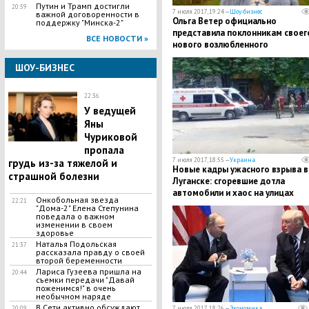
Путин и Трамп достигли
20:59
7 июля 2017, 19:24 —
Шоу-бизнес
важной договоренности в
Ольга Ветер официально
поддержку "Минска-2"
представила поклонникам своег
ВСЕ НОВОСТИ »
нового возлюбленного
ШОУ-БИЗНЕС
22:36
У ведущей
Яны
Чуриковой
пропала
7 июля 2017, 18:55 —
Украина
грудь из-за тяжелой и
​Новые кадры ужасного взрыва в
страшной болезни
Луганске: сгоревшие дотла
автомобили и хаос на улицах
Онкобольная звезда
22:21
вследствие смертельного
"Дома-2" Елена Степунина
инцидента
поведала о важном
изменении в своем
здоровье
Наталья Подольская
21:37
рассказала правду о своей
второй беременности
Лариса Гузеева пришла на
20:44
съемки передачи "Давай
поженимся!" в очень
необычном наряде
В Сети активно обсуждают
20:09
7 июля 2017, 18:26 —
Экономика