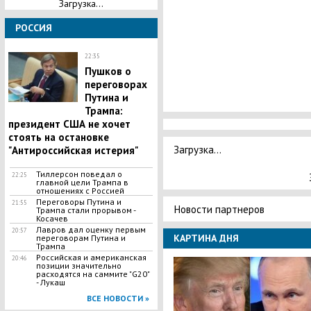
Загрузка...
РОССИЯ
22:35
Пушков о
переговорах
Путина и
Трампа:
президент США не хочет
стоять на остановке
Загрузка...
"Антироссийская истерия"
Тиллерсон поведал о
22:25
главной цели Tpaмпа в
отношениях с Россией
Переговоры Путина и
21:55
Новости партнеров
Трампа стали прорывом -
Косачев
Лавров дал оценку первым
20:57
КАРТИНА ДНЯ
переговорам Путина и
Трампа
Российская и американская
20:46
позиции значительно
расходятся на саммите "G20"
- Лукаш
ВСЕ НОВОСТИ »