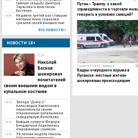
тайную свадьбу Дмитрия
Путин – Трампу: о какой
Тарасова и Анастасии
справедливости в торговле мож
Костенко
говорить в условиях санкций?
Недавно третий раз ставшая
19:45
матерью Анна Седокова
сразила своей внешностью
ВСЕ НОВОСТИ »
НОВОСТИ 18+
21:18
Николай
7 июля 2017, 18:09 —
Украина
Басков
Кадры очередного взрыва в
шокировал
Луганске: местные жители
почитателей
шокированы происходящим
своим внешним видом в
купальном костюме
Звезда "Дома-2"
20:51
Александра Харитонова
переплюнула своим
откровенным купальником
скандальную Волочкову
Бывшая супруга Федора
16:16
Бондарчука поделилась
откровенным снимком
39-летняя модель Николь
22:56
Шерзингер завалила