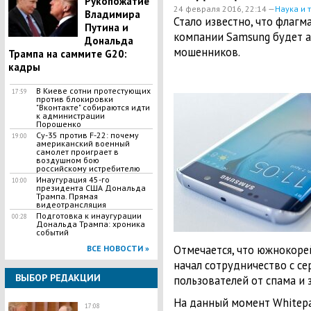
Рукопожатие
24 февраля 2016, 22:14 —
Наука и 
Владимира
Стало известно, что флагма
Путина и
компании Samsung будет а
Дональда
мошенников.
Трампа на саммите G20:
кадры
В Киеве сотни протестующих
17:59
против блокировки
"Вконтакте" собираются идти
к администрации
Порошенко
Су-35 против F-22: почему
19:00
американский военный
самолет проиграет в
воздушном бою
российскому истребителю
Инаугурация 45-го
10:00
президента США Дональда
Трампа. Прямая
видеотрансляция
Подготовка к инаугурации
00:28
Дональда Трампа: хроника
событий
Отмечается, что южнокор
ВСЕ НОВОСТИ »
начал сотрудничество с с
ВЫБОР РЕДАКЦИИ
пользователей от спама и 
На данный момент Whitepa
17:08