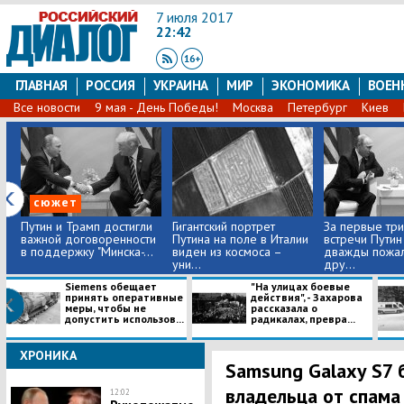
7 июля 2017
22:42
ГЛАВНАЯ
РОССИЯ
УКРАИНА
МИР
ЭКОНОМИКА
ВОЕН
Все новости
9 мая - День Победы!
Москва
Петербург
Киев
сюжет
Путин и Трамп достигли
Гигантский портрет
За первые три
важной договоренности
Путина на поле в Италии
встречи Путин
в поддержку "Минска-...
виден из космоса –
дважды пожал
уни...
дру...
Siemens обещает
"На улицах боевые
принять оперативные
действия", - Захарова
меры, чтобы не
рассказала о
допустить использов...
радикалах, превра...
ХРОНИКА
Samsung Galaxy S7
владельца от спама
12:02