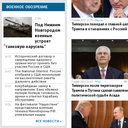
ВОЕННОЕ ОБОЗРЕНИЕ
17:06
7 июля 2017, 22:25 —
Россия
Тиллерсон поведал о главной це
Под Нижним
Tpaмпа в отношениях с Россией
Новгородом
военные
устроят
“танковую карусель”
Исторический договор о
16:33
запрещении ядерного
оружия могут принять без
участия России и США
The National Interest: Россия
16:02
отобрала у США монополию
на высокоточные ракеты
дальнего действия
7 июля 2017, 21:33 —
Мир
Тиллерсон после переговоров
Азербайджан замер в
15:57
напряжении: Баку объявил
Трампа и Путина сделал заявлен
полную боевую готовность
политической судьбе Асада
армии и ответил Карабаху
обстрелами
На фестивале "Нашествие"
15:56
представлена военная
техника Минобороны РФ:
уникальные кадры
ВСЕ НОВОСТИ »