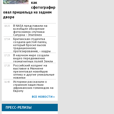
как
сфотографир
овал пришельца на заднем
дворе
В NASA представили на
18:25
всеобщее обозрение
фотоснимок спутника
Сатурна – Эпитемея
Британская студентка
17:54
создала шестой палец,
который бросил вызов
традиционному
протезированию, – кадры
В научном мире создали
17:23
видео передвижения
геомагнитных полей Земли
Российский холдинг на
17:20
выставке в Мюнхене
презентовал новейшую
оптику и другие уникальные
новинки
Историки рассказали о
16:40
странном нашествии
африканских гоминидов на
Европу
ВСЕ НОВОСТИ »
ПРЕСС-РЕЛИЗЫ