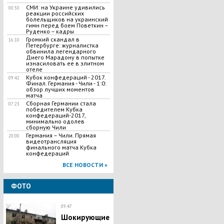
СМИ: на Украине удивились
00:50
реакции российских
болельщиков на украинский
гимн перед боем Поветкин –
Руденко – кадры
Громкий скандал в
16:10
Петербурге: журналистка
обвинила легендарного
Диего Марадону в попытке
изнасиловать ее в элитном
отеле
Кубок конфедераций - 2017.
09:42
Финал. Германия - Чили - 1:0:
обзор лучших моментов
матча
Сборная Германии стала
07:23
победителем Кубка
конфедераций-2017,
минимально одолев
сборную Чили
Германия – Чили. Прямая
20:00
видеотрансляция
финального матча Кубка
конфедераций
ВСЕ НОВОСТИ »
ФОТО
09:47
Шокирующие