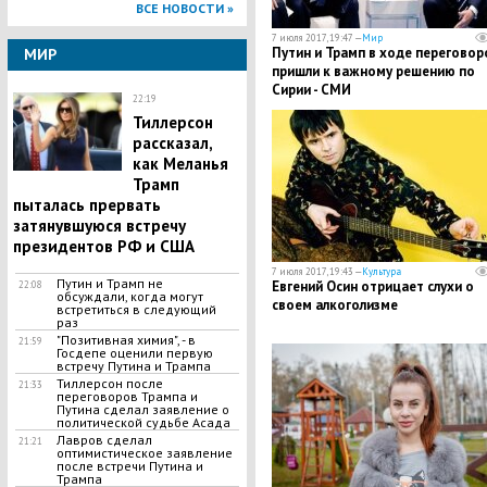
ВСЕ НОВОСТИ »
7 июля 2017, 19:47 —
Мир
Путин и Трамп в ходе переговор
МИР
пришли к важному решению по
Сирии - СМИ
22:19
Тиллерсон
рассказал,
как Меланья
Трамп
пыталась прервать
затянувшуюся встречу
президентов РФ и США
7 июля 2017, 19:43 —
Культура
Путин и Трамп не
Евгений Осин отрицает слухи о
22:08
обсуждали, когда могут
своем алкоголизме
встретиться в следующий
раз
"Позитивная химия", - в
21:59
Госдепе оценили первую
встречу Путина и Трампа
Тиллерсон после
21:33
переговоров Трампа и
Путина сделал заявление о
политической судьбе Асада
Лавров сделал
21:21
оптимистическое заявление
после встречи Путина и
Трампа