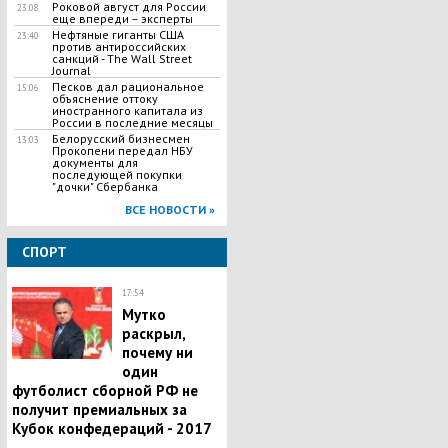
Роковой август для России
23:08
еще впереди – эксперты
Нефтяные гиганты США
23:40
против антироссийских
санкций - The Wall Street
Journal
Песков дал рациональное
15:06
объяснение оттоку
иностранного капитала из
России в последние месяцы
Белорусский бизнесмен
13:03
Прокопени передал НБУ
документы для
последующей покупки
"дочки" Сбербанка
ВСЕ НОВОСТИ »
СПОРТ
17:54
Мутко
раскрыл,
почему ни
один
футболист сборной РФ не
получит премиальных за
Кубок конфедераций - 2017