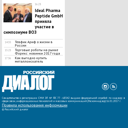
16:23
Ideal Pharma
Peptide GmbH
приняла
участие в
симпозиуме ВОЗ
Тевфик Ариф о жизни в
14:35
России
Торговые роботы на рынке
15:23
Форекс: новинки 2017 года
Как выгодно купить
17:36
металлоискатель
ВСЕ НОВОСТИ »
Свидетельство о регистрации СМИ ЭЛ № ФС 77 - 68342 выдано федеральной службой по надзору в
сфере связи, информационных технологий и массовых коммуникаций (Роскомнадзор) 16.01.2017 г.
Правила использования информации
©
Российский диалог