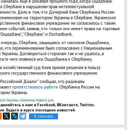
 началась еще в декабре прошлого года, когда Ощадбанк
л Сбербанк в нарушении прав интеллектуальной
енности. Дело в том, что Дочерний банк Сбербанка России
реименован на территории Украины в Сбербанк. Украинское
рственное финансовое учреждение не согласилось с таким
ием событий, заявив, что только оно имеет права на торговые
"Ощадбанк", "Сбербанк" и Oschadbank.
 очередь, Сбербанк, защищаясь от наскоков Ощадбанка,
л, что переименование было согласовано с Национальным
 Украины. Договориться сторонам так и не удалось, в
тате чего появился иск Ощадбанка к Сбербанку.
я хозяйственный суд Киев принял решение в пользу
ского государственного финансового учреждения.
"Российский Диалог" сообщал, что радикалы
лжают
препятствовать работе
Сбербанка России на
ории Украины.
ости Украины
,
Экономика
,
Новости дня
диняйтесь к нам в Facebook, ВКонтакте, Twitter,
am. Будьте в курсе последних новостей.
В закладки