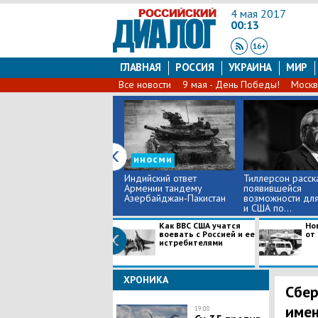
4 мая 2017
00:13
ГЛАВНАЯ
РОССИЯ
УКРАИНА
МИР
Все новости
9 мая - День Победы!
Москв
иносми
Индийский ответ
Тиллерсон расск
Армении тандему
появившейся
Азербайджан-Пакистан
возможности для
и США по...
Как ВВС США учатся
Но
воевать с Россией и ее
от
истребителями
ХРОНИКА
Сбер
имен
19:00