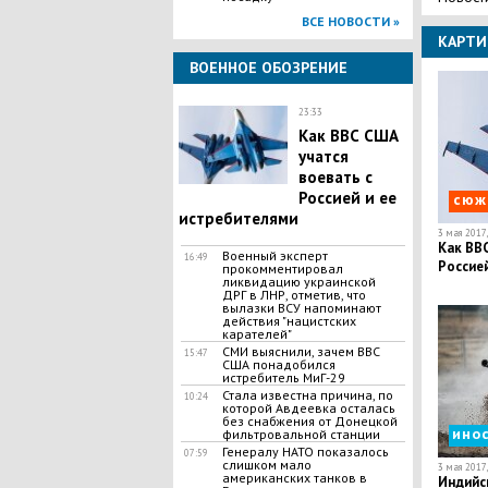
ВСЕ НОВОСТИ »
КАРТИ
ВОЕННОЕ ОБОЗРЕНИЕ
23:33
Как ВВС США
учатся
воевать с
Россией и ее
сюж
истребителями
3 мая 2017,
Как ВВС
Военный эксперт
16:49
Россией
прокомментировал
ликвидацию украинской
ДРГ в ЛНР, отметив, что
вылазки ВСУ напоминают
действия "нацистских
карателей"
СМИ выяснили, зачем ВВС
15:47
США понадобился
истребитель МиГ-29
Стала известна причина, по
10:24
которой Авдеевка осталась
без снабжения от Донецкой
ино
фильтровальной станции
Генералу НАТО показалось
07:59
слишком мало
3 мая 2017,
американских танков в
Индийс