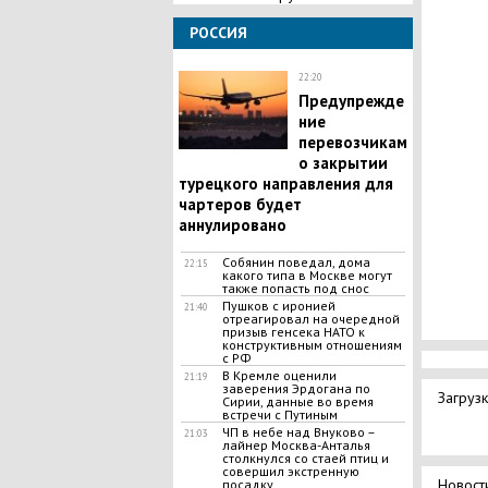
РОССИЯ
22:20
Предупрежде
ние
перевозчикам
о закрытии
турецкого направления для
чартеров будет
аннулировано
Собянин поведал, дома
22:15
какого типа в Москве могут
также попасть под снос
Пушков с иронией
21:40
отреагировал на очередной
призыв генсека НАТО к
конструктивным отношениям
с РФ
В Кремле оценили
21:19
заверения Эрдогана по
Загрузк
Сирии, данные во время
встречи с Путиным
ЧП в небе над Внуково –
21:03
лайнер Москва-Анталья
столкнулся со стаей птиц и
совершил экстренную
Новост
посадку