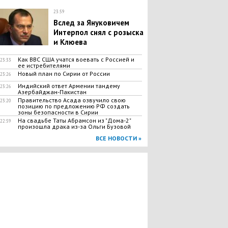
23:59
Вслед за Януковичем
Интерпол снял с розыска
и Клюева
Как ВВС США учатся воевать с Россией и
23:33
ее истребителями
Новый план по Сирии от России
23:26
Индийский ответ Армении тандему
23:26
Азербайджан-Пакистан
Правительство Асада озвучило свою
23:20
позицию по предложению РФ создать
зоны безопасности в Сирии
На свадьбе Таты Абрамсон из "Дома-2"
22:59
произошла драка из-за Ольги Бузовой
ВСЕ НОВОСТИ »