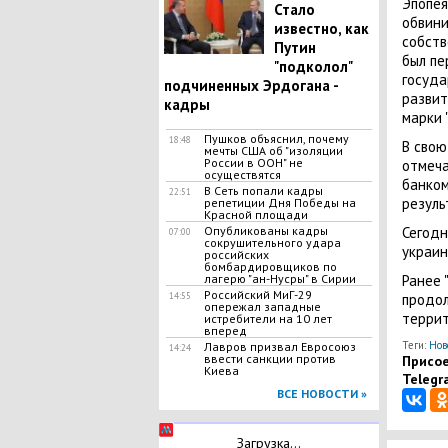
Эпопея
Стало
обвини
известно, как
собств
Путин
был пе
"подколол"
госуда
подчиненных Эрдогана -
развит
кадры
марки 
Пушков объяснил, почему
18:48
В свою
мечты США об "изоляции
России в ООН" не
отмеча
осуществятся
банком
В Сеть попали кадры
22:51
резуль
репетиции Дня Победы на
Красной площади
Опубликованы кадры
Сегодн
07:00
сокрушительного удара
украин
российских
бомбардировщиков по
лагерю "ан-Нусры" в Сирии
Ранее 
Российский МиГ-29
14:55
продо
опережал западные
террит
истребители на 10 лет
вперед
Теги:
Нов
Лавров призвал Евросоюз
14:24
ввести санкции против
Присое
Киева
Telegr
ВСЕ НОВОСТИ »
Загрузка...