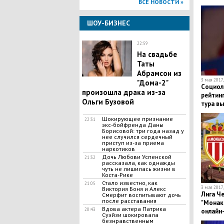
ВСЕ НОВОСТИ »
ШОУ-БИЗНЕС
22:59
На свадьбе
Таты
Абрамсон из
3 мая 2017,
"Дома-2"
Социол
произошла драка из-за
рейтинг
Ольги Бузовой
тура в
Шокирующее признание
22:31
экс-бойфренда Даны
Борисовой: три года назад у
нее случился сердечный
приступ из-за приема
наркотиков
Дочь Любови Успенской
21:32
рассказала, как однажды
чуть не лишилась жизни в
Коста-Рике
Стало известно, как
21:05
3 мая 2017,
Виктория Боня и Алекс
Лига Че
Смерфит воспитывают дочь
после расставания
"Монако
Вдова актера Патрика
20:43
онлайн
Суэйзи шокировала
безнравственным