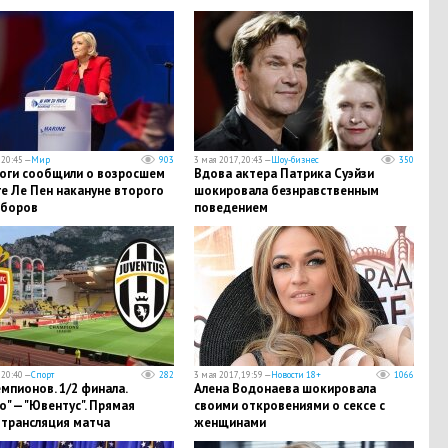
 20:45 —
Мир
903
3 мая 2017, 20:43 —
Шоу-бизнес
350
оги сообщили о возросшем
Вдова актера Патрика Суэйзи
е Ле Пен накануне второго
шокировала безнравственным
ыборов
поведением
 20:40 —
Спорт
282
3 мая 2017, 19:59 —
Новости 18+
1066
мпионов. 1/2 финала.
Алена Водонаева шокировала
" — "Ювентус". Прямая
своими откровениями о сексе с
-трансляция матча
женщинами