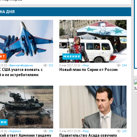
НА ДНЯ
ет
мнение
 23:33 —
Военное обозрение
151
3 мая 2017, 23:26 —
Мир
134
 США учатся воевать с
Новый план по Сирии от России
 и ее истребителями
З
сми
 23:26 —
Украина
296
3 мая 2017, 23:20 —
Мир
223
кий ответ Армении тандему
Правительство Асада озвучило