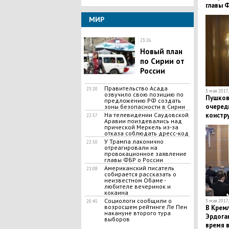
главы 
МИР
23:26
Новый план
по Сирии от
России
Правительство Асада
23:20
3 мая 2017,
озвучило свою позицию по
Пушков 
предложению РФ создать
очеред
зоны безопасности в Сирии
На телевидении Саудовской
констр
22:57
Аравии поиздевались над
прической Меркель из-за
отказа соблюдать дресс-код
У Трампа лаконично
22:50
отреагировали на
провокационное заявление
главы ФБР о России
Американский писатель
21:08
собирается рассказать о
неизвестном Обаме -
любителе вечеринок и
кокаина
Социологи сообщили о
3 мая 2017,
20:45
возросшем рейтинге Ле Пен
В Крем
накануне второго тура
Эрдоган
выборов
время 