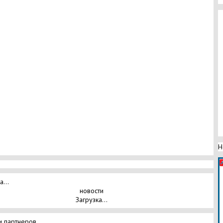
Н
а...
новости
Загрузка...
и партнеров