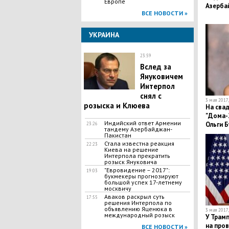
Европе
Азерба
ВСЕ НОВОСТИ »
УКРАИНА
23:59
Вслед за
Януковичем
Интерпол
снял с
3 мая 2017,
розыска и Клюева
На сва
"Дома-2
Индийский ответ Армении
Ольги 
23:26
тандему Азербайджан-
Пакистан
Стала известна реакция
22:23
Киева на решение
Интерпола прекратить
розыск Януковича
"Евровидение – 2017":
19:03
букмекеры прогнозируют
большой успех 17-летнему
москвичу
Аваков раскрыл суть
17:55
решения Интерпола по
объявлению Яценюка в
3 мая 2017,
международный розыск
У Трам
на про
ВСЕ НОВОСТИ »