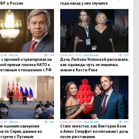
ФБР о России
года назад у нее случился
сердечный приступ из-за приема
наркотиков
 21:40 —
Россия
264
3 мая 2017, 21:32 —
Шоу-бизнес
219
с иронией отреагировал на
Дочь Любови Успенской рассказала,
ной призыв генсека НАТО к
как однажды чуть не лишилась
уктивным отношениям с РФ
жизни в Коста-Рике
 21:19 —
Россия
366
3 мая 2017, 21:05 —
Шоу-бизнес
354
ле оценили заверения
Стало известно, как Виктория Боня
а по Сирии, данные во
и Алекс Смерфит воспитывают дочь
встречи с Путиным
после расставания