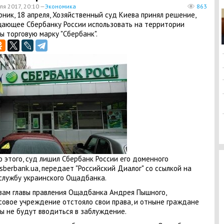
ля 2017, 20:10 —
Экономика
863
рник, 18 апреля, Хозяйственный суд Киева принял решение,
ающее Сбербанку России использовать на территории
ы торговую марку "Сбербанк".
 этого, суд лишил Сбербанк России его доменного
sberbank.ua, передает "Российский Диалог" со ссылкой на
службу украинского Ощадбанка.
вам главы правления Ощадбанка Андрея Пышного,
овое учреждение отстояло свои права, и отныне граждане
ы не будут вводиться в заблуждение.