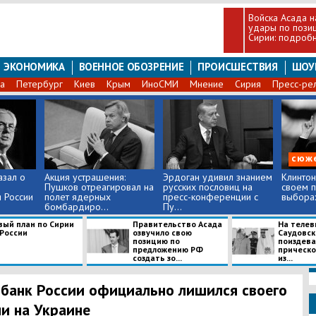
Войска Асада 
удары по пози
Сирии: подробн
ЭКОНОМИКА
ВОЕННОЕ ОБОЗРЕНИЕ
ПРОИСШЕСТВИЯ
ШОУ
а
Петербург
Киев
Крым
ИноСМИ
Мнение
Сирия
Пресс-ре
сюж
азал о
Акция устрашения:
Эрдоган удивил знанием
Клинтон
Пушков отреагировал на
русских пословиц на
своем 
 России
полет ядерных
пресс-конференции с
выбора
бомбардиро...
Пу...
вый план по Сирии
Правительство Асада
На телев
 России
озвучило свою
Саудовск
позицию по
поиздева
предложению РФ
прическо
создать зо...
из...
банк России официально лишился своего
и на Украине