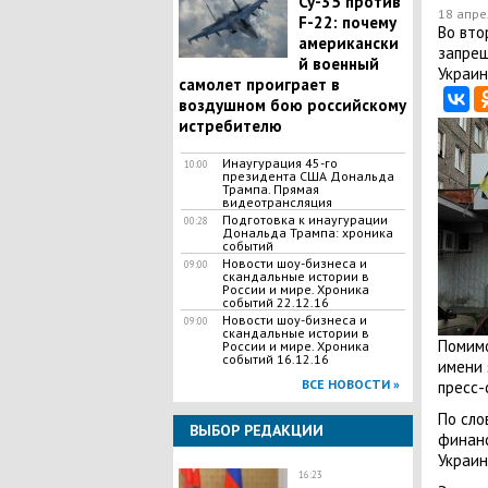
Су-35 против
18 апре
F-22: почему
Во вто
американски
запрещ
й военный
Украин
самолет проиграет в
воздушном бою российскому
истребителю
Инаугурация 45-го
10:00
президента США Дональда
Трампа. Прямая
видеотрансляция
Подготовка к инаугурации
00:28
Дональда Трампа: хроника
событий
Новости шоу-бизнеса и
09:00
скандальные истории в
России и мире. Хроника
событий 22.12.16
Новости шоу-бизнеса и
09:00
скандальные истории в
Помимо
России и мире. Хроника
событий 16.12.16
имени 
ВСЕ НОВОСТИ »
пресс-
По сло
ВЫБОР РЕДАКЦИИ
финанс
Украин
16:23