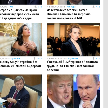
, 00:06 —
Фото
578
7 июля 2017, 23:44 —
Культура
452
итра эмоций: самые яркие
Известный советский актер
ировых лидеров с саммита
Николай Сличенко был срочно
й двадцатки" - кадры
госпитализирован - СМИ
, 22:50 —
Шоу-бизнес
1471
7 июля 2017, 22:36 —
Шоу-бизнес
518
ю диву Анну Нетребко без
У ведущей Яны Чуриковой пропала
равнили с Памелой Андерсон
грудь из-за тяжелой и страшной
болезни