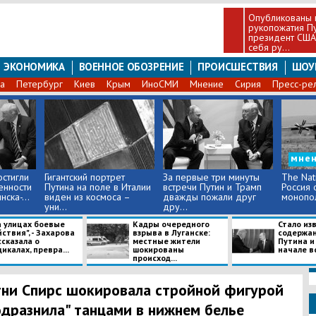
Опубликованы 
рукопожатия Пу
президент США 
себя ру...
ЭКОНОМИКА
ВОЕННОЕ ОБОЗРЕНИЕ
ПРОИСШЕСТВИЯ
ШОУ
а
Петербург
Киев
Крым
ИноСМИ
Мнение
Сирия
Пресс-ре
мне
остигли
Гигантский портрет
За первые три минуты
The Nati
енности
Путина на поле в Италии
встречи Путин и Трамп
Россия 
ска-...
виден из космоса –
дважды пожали друг
монопол
уни...
дру...
а улицах боевые
Кадры очередного
Стало из
ствия", - Захарова
взрыва в Луганске:
содержан
сказала о
местные жители
Путина и
икалах, превра...
шокированы
начале вс
происход...
ни Спирс шокировала стройной фигурой
одразнила" танцами в нижнем белье