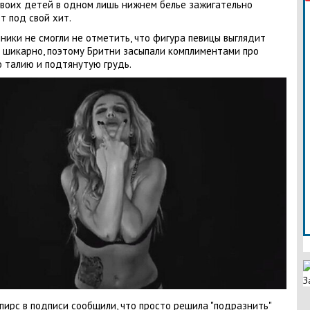
воих детей в одном лишь нижнем белье зажигательно
т под свой хит.
ники не смогли не отметить, что фигура певицы выглядит
 шикарно, поэтому Бритни засыпали комплиментами про
 талию и подтянутую грудь.
З
пирс в подписи сообщили, что просто решила "подразнить"