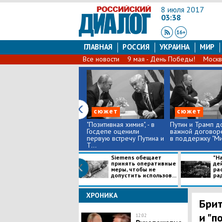
8 июля 2017
03:38
ГЛАВНАЯ
РОССИЯ
УКРАИНА
МИР
Все новости
9 мая - День Победы!
Москв
сюжет
сюжет
"Позитивная химия", - в
Путин и Трамп д
Госдепе оценили
важной договор
первую встречу Путина и
в поддержку "Мин
Т...
Siemens обещает
"Н
принять оперативные
дей
меры, чтобы не
рас
допустить использов...
рад
ХРОНИКА
Брит
и "п
12:02