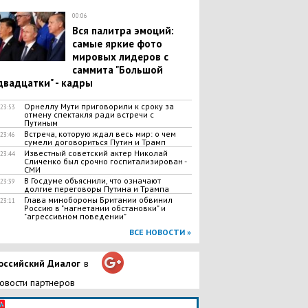
00:06
Вся палитра эмоций:
самые яркие фото
мировых лидеров с
саммита "Большой
двадцатки" - кадры
Орнеллу Мути приговорили к сроку за
23:53
отмену спектакля ради встречи с
Путиным
Встреча, которую ждал весь мир: о чем
23:46
сумели договориться Путин и Трамп
Известный советский актер Николай
23:44
Сличенко был срочно госпитализирован -
СМИ
В Госдуме объяснили, что означают
23:39
долгие переговоры Путина и Трампа
Глава минобороны Британии обвинил
23:11
Россию в "нагнетании обстановки" и
"агрессивном поведении"
ВСЕ НОВОСТИ »
оссийский Диалог
в
овости партнеров