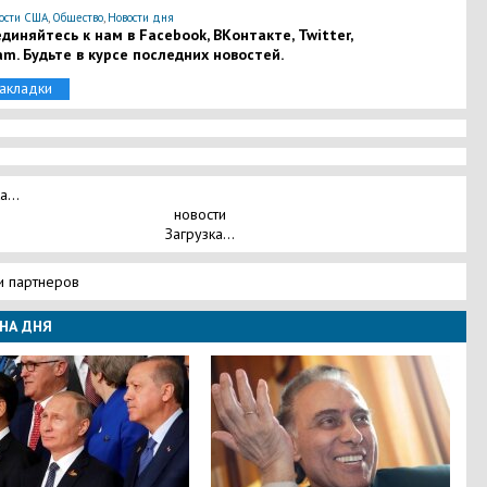
ости США
,
Общество
,
Новости дня
диняйтесь к нам в Facebook, ВКонтакте, Twitter,
am. Будьте в курсе последних новостей.
закладки
а...
новости
Загрузка...
и партнеров
НА ДНЯ