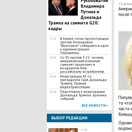
Рукопожатие
24 февр
Владимира
Америк
Путина и
после 
Дональда
Трампа на саммите G20:
кадры
В Киеве сотни протестующих
17:59
против блокировки
"Вконтакте" собираются идти
к администрации
Порошенко
Су-35 против F-22: почему
19:00
американский военный
самолет проиграет в
воздушном бою
российскому истребителю
Инаугурация 45-го
10:00
президента США Дональда
Трампа. Прямая
видеотрансляция
Подготовка к инаугурации
00:28
Дональда Трампа: хроника
Популя
событий
то что
ВСЕ НОВОСТИ »
часто 
большу
ВЫБОР РЕДАКЦИИ
Однако
подпис
17:08