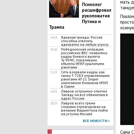
мать д
Психолог
танцуе
расшифровал
рукопожатие
Поклон
Путина и
просто
Трампа
осиную
Ядерная триада: Россия
14:54
способна ответить
адекватно на любую угрозу
Победоносная операция
19:18
российских ВКС: появились
кадры боевого вылета
Ту-95МС, поразивших
объекты ИГИЛ крылатыми
ракетами
Сеть взорвали кадры, как
21:15
танки Т-72Б3 управляемыми
ракетами AT-11 Sniper
уничтожили боевиков ИГИЛ
в Сирии
Лавров остроумно ответил
14:51
Западу на все обвинения в
адрес России
Лавров всего тремя
18:19
словами отреагировал на
желание Вашингтона пойти
на уступки Москве
ВСЕ НОВОСТИ »
Сама С