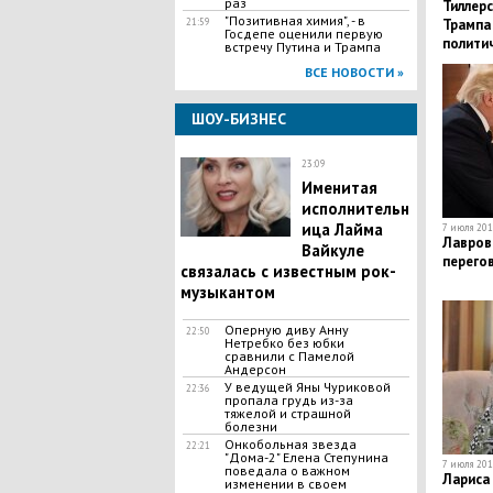
раз
Тиллерс
"Позитивная химия", - в
21:59
Трампа 
Госдепе оценили первую
полити
встречу Путина и Трампа
ВСЕ НОВОСТИ »
ШОУ-БИЗНЕС
23:09
Именитая
исполнительн
ица Лайма
7 июля 2017
Лавров
Вайкуле
перего
связалась с известным рок-
музыкантом
Оперную диву Анну
22:50
Нетребко без юбки
сравнили с Памелой
Андерсон
У ведущей Яны Чуриковой
22:36
пропала грудь из-за
тяжелой и страшной
болезни
Онкобольная звезда
22:21
"Дома-2" Елена Степунина
7 июля 2017
поведала о важном
Лариса 
изменении в своем