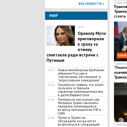
7 июля 2017
ВСЕ НОВОСТИ »
Пушков
Трампа
МИР
стоять 
"Антиро
23:53
Орнеллу Мути
приговорили
к сроку за
отмену
спектакля ради встречи с
сюж
Путиным
7 июля 2017
"Позити
Глава минобороны Британии
23:11
оценили
обвинил Россию в
"нагнетании обстановки" и
Трампа
"агрессивном поведении"
Тиллерсон заявил, что хочет
22:54
получить от Кремля
гарантию невмешательства
в дела Вашингтона
Тиллерсон рассказал, как
22:19
Меланья Трамп пыталась
прервать затянувшуюся
встречу президентов РФ и
США
Путин и Трамп не
22:08
обсуждали, когда могут
встретиться в следующий
7 июля 2017