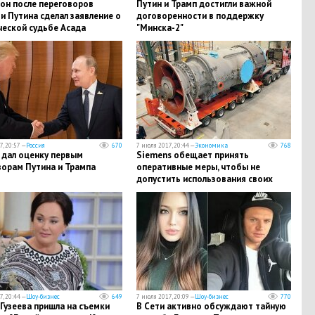
он после переговоров
Путин и Трамп достигли важной
и Путина сделал заявление о
договоренности в поддержку
ческой судьбе Асада
"Минска-2"
, 20:57 —
Россия
670
7 июля 2017, 20:44 —
Экономика
768
 дал оценку первым
Siemens обещает принять
ворам Путина и Трампа
оперативные меры, чтобы не
допустить использования своих
турбин в Крыму, - Reuters
, 20:44 —
Шоу-бизнес
649
7 июля 2017, 20:09 —
Шоу-бизнес
770
Гузеева пришла на съемки
В Сети активно обсуждают тайную