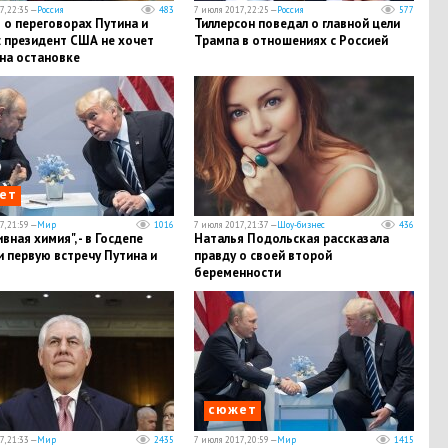
, 22:35 —
Россия
483
7 июля 2017, 22:25 —
Россия
577
 о переговорах Путина и
Тиллерсон поведал о главной цели
: президент США не хочет
Tpaмпа в отношениях с Россией
на остановке
ссийская истерия"
ет
, 21:59 —
Мир
1016
7 июля 2017, 21:37 —
Шоу-бизнес
436
вная химия", - в Госдепе
Наталья Подольская рассказала
 первую встречу Путина и
правду о своей второй
беременности
сюжет
, 21:33 —
Мир
2435
7 июля 2017, 20:59 —
Мир
1415