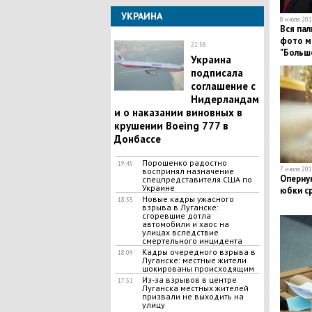
УКРАИНА
8 июля 2017
Вся пал
фото м
21:58
"Большо
Укpaина
подписала
coглашение с
Hидерландам
и o наказании виновных в
кpyшении Воeing 777 в
Донбассе
Порошенко радостно
19:45
7 июля 2017
воспринял назначение
Оперну
спецпредставителя США по
Украине
юбки с
​Новые кадры ужасного
18:55
взрыва в Луганске:
сгоревшие дотла
автомобили и хаос на
улицах вследствие
смертельного инцидента
Кадры очередного взрыва в
18:09
Луганске: местные жители
шокированы происходящим
Из-за взрывов в центре
17:51
Луганска местных жителей
призвали не выходить на
улицу