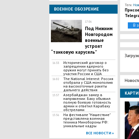
Теги:
Нов
ВОЕННОЕ ОБОЗРЕНИЕ
Присое
Telegr
17:06
В 
Под Нижним
Новгородом
военные
устроят
“танковую карусель”
Загрузк
Исторический договор о
16:33
запрещении ядерного
оружия могут принять без
участия России и США
The National Interest: Россия
16:02
Новост
отобрала у США монополию
на высокоточные ракеты
дальнего действия
КАРТИ
Азербайджан замер в
15:57
напряжении: Баку объявил
полную боевую готовность
армии и ответил Карабаху
обстрелами
На фестивале "Нашествие"
15:56
представлена военная
техника Минобороны РФ:
уникальные кадры
ВСЕ НОВОСТИ »