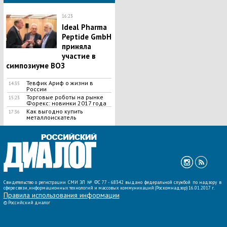
16:23
Ideal Pharma
Peptide GmbH
приняла
участие в
симпозиуме ВОЗ
Тевфик Ариф о жизни в
14:35
России
Торговые роботы на рынке
15:23
Форекс: новинки 2017 года
Как выгодно купить
17:36
металлоискатель
ВСЕ НОВОСТИ »
Свидетельство о регистрации СМИ ЭЛ № ФС 77 - 68342 выдано федеральной службой по надзору в
сфере связи, информационных технологий и массовых коммуникаций (Роскомнадзор) 16.01.2017 г.
Правила использования информации
©
Российский диалог