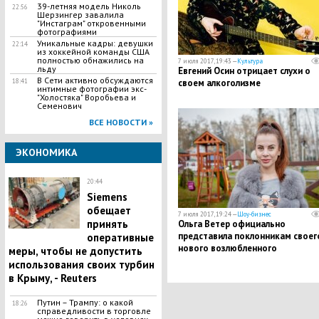
39-летняя модель Николь
22:56
Шерзингер завалила
"Инстаграм" откровенными
фотографиями
​Уникальные кадры: девушки
22:14
из хоккейной команды США
полностью обнажились на
7 июля 2017, 19:43 —
Культура
льду
Евгений Осин отрицает слухи о
В Сети активно обсуждаются
18:41
своем алкоголизме
интимные фотографии экс-
"Холостяка" Воробьева и
Семенович
ВСЕ НОВОСТИ »
ЭКОНОМИКА
20:44
Siemens
обещает
7 июля 2017, 19:24 —
Шоу-бизнес
принять
Ольга Ветер официально
представила поклонникам своег
оперативные
нового возлюбленного
меры, чтобы не допустить
использования своих турбин
в Крыму, - Reuters
Путин – Трампу: о какой
18:26
справедливости в торговле