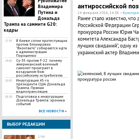
Рукопожатие
антироссийской по
Владимира
Путина и
24 февраля 2016, 14:05 —
Культура
Ранее стало известно, что
Дональда
Трампа на саммите G20:
Российской Федерации Сер
кадры
прокурора России Юрия Ча
комитета Александра Баст
В Киеве сотни протестующих
17:59
против блокировки
лучших свиданий", одну из
"Вконтакте" собираются идти
украинский актер Владими
к администрации
Порошенко
Су-35 против F-22: почему
19:00
американский военный
самолет проиграет в
воздушном бою
российскому истребителю
Инаугурация 45-го
10:00
президента США Дональда
Трампа. Прямая
видеотрансляция
Подготовка к инаугурации
00:28
Дональда Трампа: хроника
событий
ВСЕ НОВОСТИ »
ВЫБОР РЕДАКЦИИ
17:08