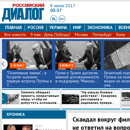
8 июля 2017
03:37
ГЛАВНАЯ
РОССИЯ
УКРАИНА
МИР
ЭКОНОМИКА
ВОЕН
Все новости
9 мая - День Победы!
Москва
Петербург
Киев
сюжет
сюжет
"Позитивная химия", - в
Путин и Трамп достигли
Гигантский пор
Госдепе оценили
важной договоренности
Путина на пол
первую встречу Путина и
в поддержку "Минска-...
виден из косм
Т...
уни...
Siemens обещает
"На улицах боевые
принять оперативные
действия", - Захарова
меры, чтобы не
рассказала о
допустить использов...
радикалах, превра...
ХРОНИКА
Скандал вокруг фил
не ответил на вопро
12:02