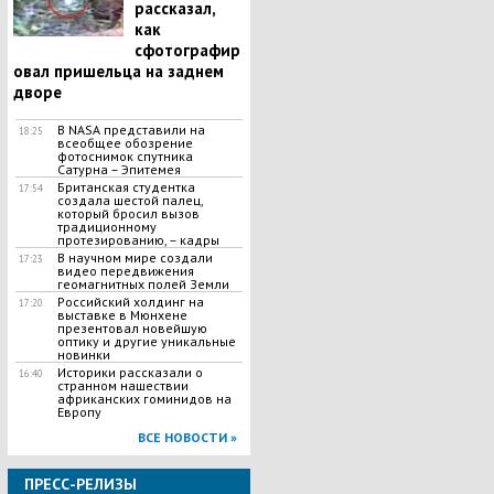
рассказал,
как
сфотографир
овал пришельца на заднем
дворе
В NASA представили на
18:25
всеобщее обозрение
фотоснимок спутника
Сатурна – Эпитемея
Британская студентка
17:54
создала шестой палец,
который бросил вызов
традиционному
протезированию, – кадры
В научном мире создали
17:23
видео передвижения
геомагнитных полей Земли
Российский холдинг на
17:20
выставке в Мюнхене
презентовал новейшую
оптику и другие уникальные
новинки
Историки рассказали о
16:40
странном нашествии
африканских гоминидов на
Европу
ВСЕ НОВОСТИ »
ПРЕСС-РЕЛИЗЫ