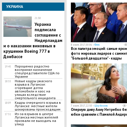
УКРАИНА
21:58
Укpaина
подписала
coглашение с
Hидерландам
и o наказании виновных в
8 июля 2017, 00:06 —
Фото
Вся палитра эмоций: самые ярки
кpyшении Воeing 777 в
фото мировых лидеров с самми
Донбассе
"Большой двадцатки" - кадры
Порошенко радостно
19:45
воспринял назначение
спецпредставителя США по
Украине
​Новые кадры ужасного
18:55
взрыва в Луганске:
сгоревшие дотла
автомобили и хаос на
улицах вследствие
смертельного инцидента
Кадры очередного взрыва в
18:09
Луганске: местные жители
7 июля 2017, 22:50 —
Шоу-бизнес
шокированы происходящим
Оперную диву Анну Нетребко бе
Из-за взрывов в центре
юбки сравнили с Памелой Андер
17:51
Луганска местных жителей
призвали не выходить на
улицу