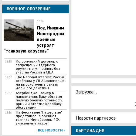
ВОЕННОЕ ОБОЗРЕНИЕ
17:06
Под Нижним
Новгородом
военные
устроят
“танковую карусель”
Исторический договор о
16:33
запрещении ядерного
оружия могут принять без
участия России и США
The National Interest: Россия
16:02
отобрала у США монополию
на высокоточные ракеты
дальнего действия
Загрузка...
Азербайджан замер в
15:57
напряжении: Баку объявил
полную боевую готовность
армии и ответил Карабаху
обстрелами
На фестивале "Нашествие"
15:56
представлена военная
Новости партнеров
техника Минобороны РФ:
уникальные кадры
ВСЕ НОВОСТИ »
КАРТИНА ДНЯ