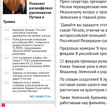
Пресс-секретарь президе
Психолог
Песков переадресовал мин
расшифровал
Мединскому вопрос о прок
рукопожатие
Зеленским в главной роли.
Путина и
Трампа
"Давайте вы зададите этот
сказал Песков, отвечая на 
Ядерная триада: Россия
14:54
способна ответить
антироссийской позицией
адекватно на любую угрозу
Победоносная операция
Российской Федерации су
19:18
российских ВКС: появились
кадры боевого вылета
Предпоказ комедии "8 лучш
Ту-95МС, поразивших
объекты ИГИЛ крылатыми
февраля. В российский про
ракетами
Сеть взорвали кадры, как
21:15
танки Т-72Б3 управляемыми
22 февраля премьера рома
ракетами AT-11 Sniper
Киеве. Главные роли в лен
уничтожили боевиков ИГИЛ
в Сирии
Владимир Зеленский и укр
Лавров остроумно ответил
14:51
Западу на все обвинения в
адрес России
По словам создателей
"
8 л
Лавров всего тремя
18:19
составил около одного мил
словами отреагировал на
желание Вашингтона пойти
рассчитана на аудиторию о
на уступки Москве
ВСЕ НОВОСТИ »
Также Зеленский, Брежнева
работавшая над фильмом, о