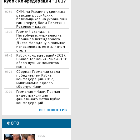
Кубок конфедераций - 2017
СМИ: на Украине удивились
00:50
реакции российских
болельщиков на украинский
гимн перед боем Поветкин –
Руденко – кадры
Громкий скандал в
16:10
Петербурге: журналистка
обвинила легендарного
Диего Марадону в попытке
изнасиловать ее в элитном
отеле
Кубок конфедераций - 2017.
09:42
Финал. Германия - Чили - 1:0:
обзор лучших моментов
матча
Сборная Германии стала
07:23
победителем Кубка
конфедераций-2017,
минимально одолев
сборную Чили
Германия – Чили. Прямая
20:00
видеотрансляция
финального матча Кубка
конфедераций
ВСЕ НОВОСТИ »
ФОТО
00:06