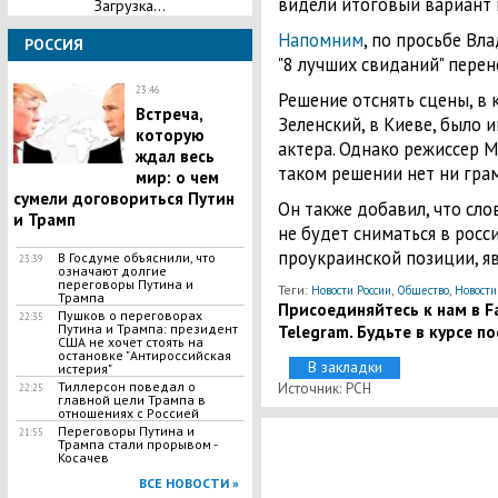
видели итоговый вариант к
Загрузка...
Напомним
, по просьбе Вл
РОССИЯ
"8 лучших свиданий" перен
23:46
Решение отснять сцены, в
Встреча,
Зеленский, в Киеве, было 
которую
актера. Однако режиссер М
ждал весь
таком решении нет ни гра
мир: о чем
сумели договориться Путин
Он также добавил, что сло
и Трамп
не будет сниматься в росс
проукраинской позиции, я
В Госдуме объяснили, что
23:39
означают долгие
переговоры Путина и
Теги:
,
,
Новости России
Общество
Новости
Трампа
Присоединяйтесь к нам в Fa
Пушков о переговорах
22:35
Путина и Трампа: президент
Telegram. Будьте в курсе п
США не хочет стоять на
остановке "Антироссийская
В закладки
истерия"
Тиллерсон поведал о
Источник: РСН
22:25
главной цели Tpaмпа в
отношениях с Россией
Переговоры Путина и
21:55
Трампа стали прорывом -
Косачев
ВСЕ НОВОСТИ »