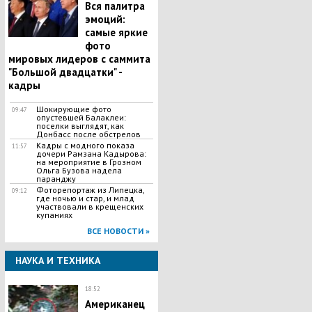
Вся палитра
эмоций:
самые яркие
фото
мировых лидеров с саммита
"Большой двадцатки" -
кадры
Шокирующие фото
09:47
опустевшей Балаклеи:
поселки выглядят, как
Донбасс после обстрелов
Кадры с модного показа
11:57
дочери Рамзана Кадырова:
на мероприятие в Грозном
Ольга Бузова надела
паранджу
Фоторепортаж из Липецка,
09:12
где ночью и стар, и млад
участвовали в крещенских
купаниях
ВСЕ НОВОСТИ »
НАУКА И ТЕХНИКА
18:52
Американец