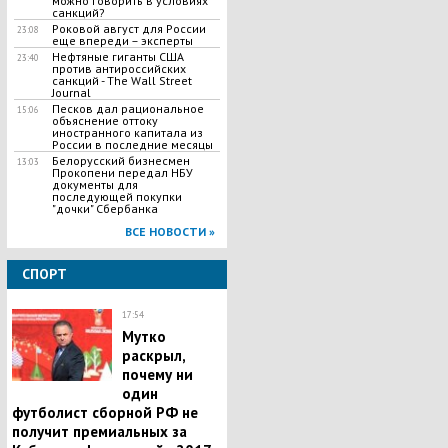
можно говорить в условиях
санкций?
Роковой август для России
23:08
еще впереди – эксперты
Нефтяные гиганты США
23:40
против антироссийских
санкций - The Wall Street
Journal
Песков дал рациональное
15:06
объяснение оттоку
иностранного капитала из
России в последние месяцы
Белорусский бизнесмен
13:03
Прокопени передал НБУ
документы для
последующей покупки
"дочки" Сбербанка
ВСЕ НОВОСТИ »
СПОРТ
17:54
Мутко
раскрыл,
почему ни
один
футболист сборной РФ не
получит премиальных за