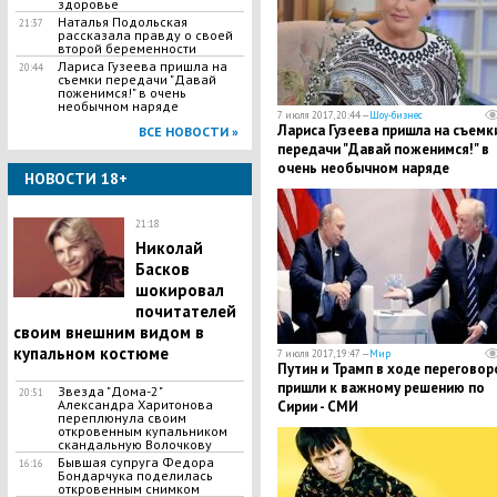
здоровье
Наталья Подольская
21:37
рассказала правду о своей
второй беременности
Лариса Гузеева пришла на
20:44
съемки передачи "Давай
поженимся!" в очень
необычном наряде
7 июля 2017, 20:44 —
Шоу-бизнес
Лариса Гузеева пришла на съемк
ВСЕ НОВОСТИ »
передачи "Давай поженимся!" в
очень необычном наряде
НОВОСТИ 18+
21:18
Николай
Басков
шокировал
почитателей
своим внешним видом в
купальном костюме
7 июля 2017, 19:47 —
Мир
Путин и Трамп в ходе переговор
пришли к важному решению по
Звезда "Дома-2"
20:51
Александра Харитонова
Сирии - СМИ
переплюнула своим
откровенным купальником
скандальную Волочкову
Бывшая супруга Федора
16:16
Бондарчука поделилась
откровенным снимком