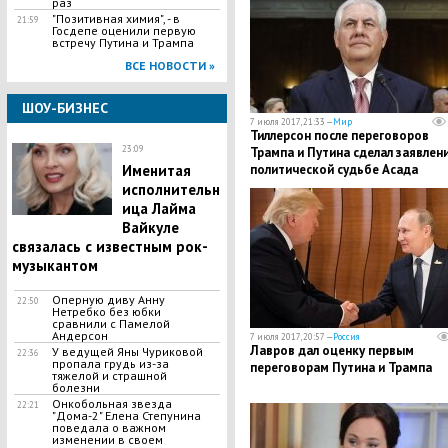
раз
"Позитивная химия", - в
21:59
Госдепе оценили первую
встречу Путина и Трампа
ВСЕ НОВОСТИ »
ШОУ-БИЗНЕС
7 июля 2017, 21:33 —
Мир
Тиллерсон после переговоров
23:09
Трампа и Путина сделал заявлен
Именитая
политической судьбе Асада
исполнительн
ица Лайма
Вайкуле
связалась с известным рок-
музыкантом
Оперную диву Анну
22:50
Нетребко без юбки
сравнили с Памелой
Андерсон
7 июля 2017, 20:57 —
Россия
Лавров дал оценку первым
У ведущей Яны Чуриковой
22:36
пропала грудь из-за
переговорам Путина и Трампа
тяжелой и страшной
болезни
Онкобольная звезда
22:21
"Дома-2" Елена Степунина
поведала о важном
изменении в своем