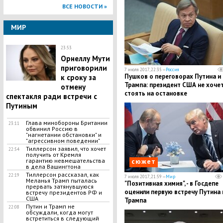
ВСЕ НОВОСТИ »
МИР
23:53
Орнеллу Мути
приговорили
7 июля 2017, 22:35 —
Россия
Пушков о переговорах Путина и
к сроку за
Трампа: президент США не хоче
отмену
стоять на остановке
спектакля ради встречи с
"Антироссийская истерия"
Путиным
Глава минобороны Британии
23:11
обвинил Россию в
"нагнетании обстановки" и
"агрессивном поведении"
Тиллерсон заявил, что хочет
22:54
получить от Кремля
гарантию невмешательства
сюжет
в дела Вашингтона
Тиллерсон рассказал, как
22:19
7 июля 2017, 21:59 —
Мир
Меланья Трамп пыталась
"Позитивная химия", - в Госдепе
прервать затянувшуюся
оценили первую встречу Путина 
встречу президентов РФ и
США
Трампа
Путин и Трамп не
22:08
обсуждали, когда могут
встретиться в следующий