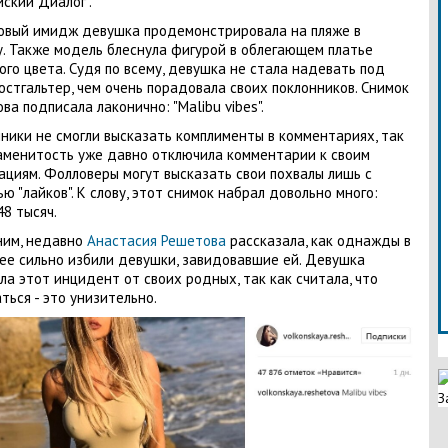
йский Диалог".
овый имидж девушка продемонстрировала на пляже в
. Также модель блеснула фигурой в облегающем платье
ого цвета. Судя по всему, девушка не стала надевать под
юстгальтер, чем очень порадовала своих поклонников. Снимок
ва подписала лаконично: "Malibu vibes".
ники не смогли высказать комплименты в комментариях, так
аменитость уже давно отключила комментарии к своим
ациям. Фолловеры могут высказать свои похвалы лишь с
ю "лайков". К слову, этот снимок набрал довольно много:
48 тысяч.
ним, недавно
Анастасия Решетова
рассказала, как однажды в
ее сильно избили девушки, завидовавшие ей. Девушка
ла этот инцидент от своих родных, так как считала, что
ться - это унизительно.
З