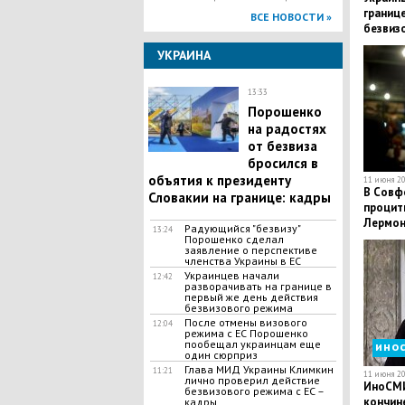
границе
ВСЕ НОВОСТИ »
безвиз
УКРАИНА
13:33
Порошенко
на радостях
от безвиза
бросился в
объятия к президенту
11 июня 20
В Совф
Словакии на границе: кадры
процит
Лермон
Радующийся "безвизу"
13:24
Порошенко сделал
заявление о перспективе
членства Украины в ЕС
Украинцев начали
12:42
разворачивать на границе в
первый же день действия
безвизового режима
После отмены визового
12:04
режима с ЕС Порошенко
пообещал украинцам еще
ино
один сюрприз
Глава МИД Украины Климкин
11:21
11 июня 20
лично проверил действие
ИноСМИ
безвизового режима с ЕС –
кончине
кадры