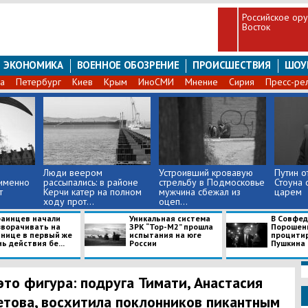
Российское ору
Восток
ЭКОНОМИКА
ВОЕННОЕ ОБОЗРЕНИЕ
ПРОИСШЕСТВИЯ
ШОУ
а
Петербург
Киев
Крым
ИноСМИ
Мнение
Сирия
Пресс-ре
Люди веером
Устроивший кровавую
Путин о
 именно
рассыпались: в районе
стрельбу в Подмосковье
Стоуна 
т
Керчи катер на полном
мужчина сбежал из
царем
ходу прот...
оцеп...
раинцев начали
Уникальная система
В Совфед
зворачивать на
ЗРК “Тор-M2” прошла
Порошенк
анице в первый же
испытания на юге
процити
ь действия бе...
России
Пушкина 
это фигура: подруга Тимати, Анастасия
това, восхитила поклонников пикантным