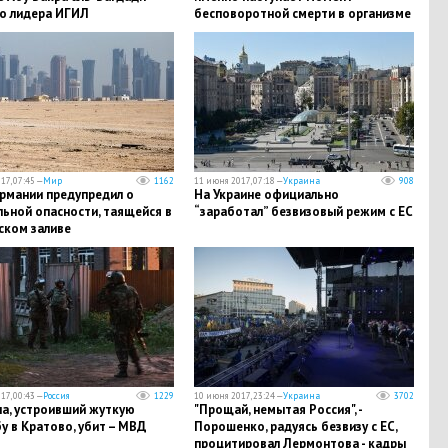
го лидера ИГИЛ
бесповоротной смерти в организме
17, 07:45 —
Мир
1162
11 июня 2017, 07:18 —
Украина
908
рмании предупредил о
На Украине официально
ьной опасности, таящейся в
“заработал” безвизовый режим с ЕС
ском заливе
17, 00:43 —
Россия
1229
10 июня 2017, 23:24 —
Украина
3702
а, устроивший жуткую
"Прощай, немытая Россия", -
у в Кратово, убит – МВД
Порошенко, радуясь безвизу с ЕС,
процитировал Лермонтова - кадры