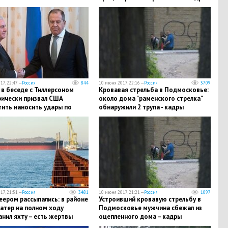
17, 22:47 —
Россия
844
10 июня 2017, 22:16 —
Россия
3709
в беседе с Тиллерсоном
Кровавая стрельба в Подмосковье:
рически призвал США
около дома "раменского стрелка"
тить наносить удары по
обнаружили 2 трупа - кадры
м Асада
17, 21:51 —
Россия
3481
10 июня 2017, 21:21 —
Россия
1097
ером рассыпались: в районе
Устроивший кровавую стрельбу в
атер на полном ходу
Подмосковье мужчина сбежал из
нил яхту – есть жертвы
оцепленного дома – кадры
)
спецоперации