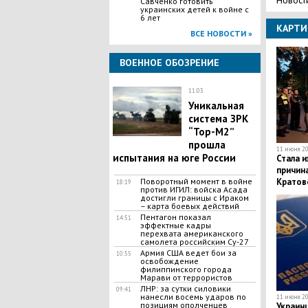
Савченко готовить
украинских детей к войне с
6 лет
КАРТИ
ВСЕ НОВОСТИ »
ВОЕННОЕ ОБОЗРЕНИЕ
11:03
Уникальная
система ЗРК
“Тор-M2”
прошла
11 июня 20
испытания на юге России
Стала 
причин
Кратов
Поворотный момент в войне
18:19
против ИГИЛ: войска Асада
достигли границы с Ираком
– карта боевых действий
Пентагон показал
14:51
эффектные кадры
перехвата американского
самолета российским Су-27
Армия США ведет бои за
10:55
освобождение
филиппинского города
Марави от террористов
ЛНР: за сутки силовики
09:41
нанесли восемь ударов по
11 июня 20
позициям ополченцев
Украинц