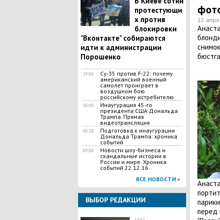
В Киеве сотни
фот
протестующи
х против
12 апре
Анаста
блокировки
блонди
"Вконтакте" собираются
снимок
идти к администрации
бюстга
Порошенко
Су-35 против F-22: почему
19:00
американский военный
самолет проиграет в
воздушном бою
российскому истребителю
Инаугурация 45-го
10:00
президента США Дональда
Трампа. Прямая
видеотрансляция
Подготовка к инаугурации
00:28
Дональда Трампа: хроника
событий
Новости шоу-бизнеса и
09:00
скандальные истории в
России и мире. Хроника
событий 22.12.16
ВСЕ НОВОСТИ »
Анаста
портит
ВЫБОР РЕДАКЦИИ
парики
перед 
14:51