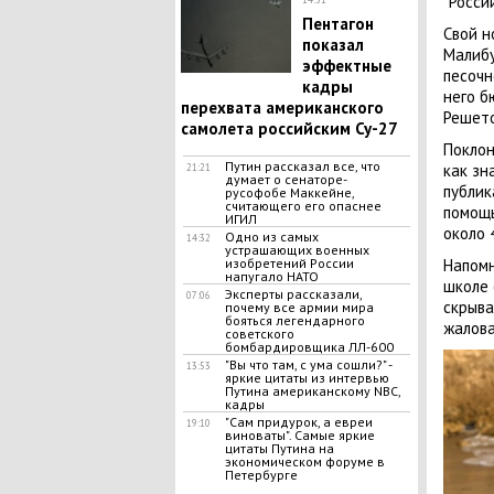
"Росси
Пентагон
Свой н
показал
Малибу
эффектные
песочн
кадры
него б
перехвата американского
Решето
самолета российским Су-27
Поклон
Путин рассказал все, что
как зн
21:21
думает о сенаторе-
публик
русофобе Маккейне,
считающего его опаснее
помощь
ИГИЛ
около 
Одно из самых
14:32
устрашающих военных
изобретений России
Напом
напугало НАТО
школе 
Эксперты рассказали,
07:06
скрыва
почему все армии мира
бояться легендарного
жалова
советского
бомбардировщика ЛЛ-600
"Вы что там, с ума сошли?" -
13:53
яркие цитаты из интервью
Путина американскому NBC,
кадры
"Сам придурок, а евреи
19:10
виноваты". Самые яркие
цитаты Путина на
экономическом форуме в
Петербурге