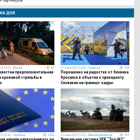
НА ДНЯ
17, 14:21 —
Россия
87
11 июня 2017, 13:33 —
Украина
509
известна предположительная
Порошенко на радостях от безвиза
а кровавой стрельбы в
бросился в объятия к президенту
о
Словакии на границе: кадры
17, 12:42 —
Украина
2631
11 июня 2017, 11:03 —
Военное обозрение
391
ев начали разворачивать на
Уникальная система ЗРК “Тор-M2”