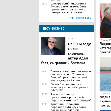
​Шокирующий инцидент в
23:40
Амстердаме: автомобиль
протаранил толпу около
центрального вокзала
ВСЕ НОВОСТИ »
ШОУ-БИЗНЕС
20:46
10 июня 20
Лавров 
​На 89-м году
катего
жизни
прекра
скончался
войска
актер Адам
Уэст, сыгравший Бэтмена
Элементы мультипликации и
23:50
пиксилизации: "Время и
Стекло" представили свой
нестандартный клип
Ольга Бузова впала в
22:36
истерику во время премии
"МУЗ-ТВ"
10 июня 20
Алексею Панину
21:35
Люди ве
предложили роль в гей-
порно по мотивам "Бригады"
Керчи к
Кристина Орбакайте
21:16
протара
поразила публику своим
(кадры
роскошным платьем