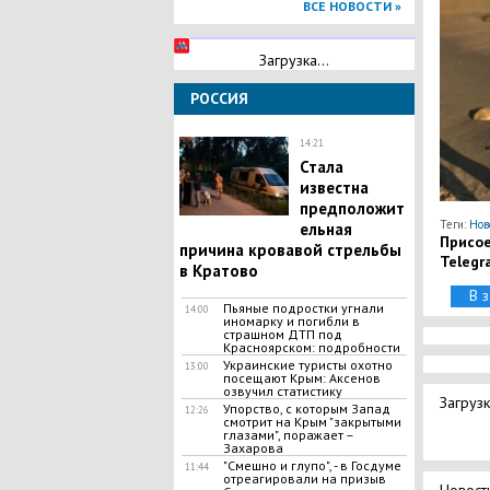
ВСЕ НОВОСТИ »
Загрузка...
РОССИЯ
14:21
Стала
известна
предположит
Теги:
Нов
ельная
Присое
причина кровавой стрельбы
Telegr
в Кратово
В 
Пьяные подростки угнали
14:00
иномарку и погибли в
страшном ДТП под
Красноярском: подробности
Украинские туристы охотно
13:00
посещают Крым: Аксенов
озвучил статистику
Загрузк
Упорство, с которым Запад
12:26
смотрит на Крым "закрытыми
глазами", поражает –
Захарова
"Смешно и глупо", - в Госдуме
11:44
отреагировали на призыв
Новост