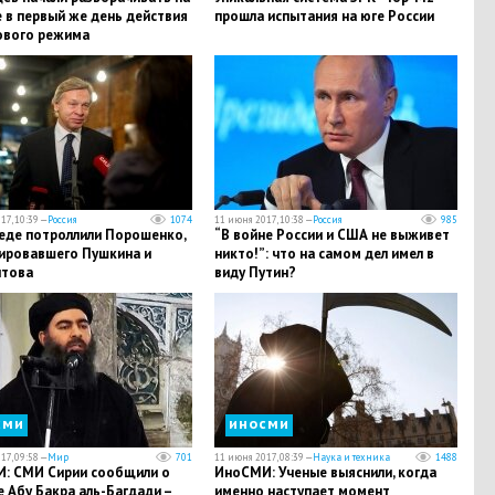
 в первый же день действия
прошла испытания на юге России
ового режима
17, 10:39 —
Россия
1074
11 июня 2017, 10:38 —
Россия
985
еде потроллили Порошенко,
“В войне России и США не выживет
ировавшего Пушкина и
никто!”: что на самом дел имел в
това
виду Путин?
сми
иносми
17, 09:58 —
Мир
701
11 июня 2017, 08:39 —
Наука и техника
1488
: СМИ Сирии сообщили о
ИноСМИ: Ученые выяснили, когда
 Абу Бакра аль-Багдади –
именно наступает момент