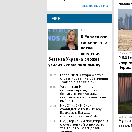
главно
ВСЕ НОВОСТИ »
МИР
12:15
В Евросоюзе
заявили, что
после
введения
11 июня 20
МИД Ге
безвиза Украина сможет
смертел
усилить свою экономику
Персид
Глава МИД Катара жестко
10:23
отреагировал на обвинения
Трампа в адрес Дохи
Удастся ли Макрону
10:00
получить президентское
большинство? Во Франции
стартовали парламентские
выборы
ИноСМИ: СМИ Сирии
09:58
сообщили о кончине Абу
Бакра аль-Багдади –
главного лидера ИГИЛ
11 июня 20
Мужчин
МИД Германии предупредил
07:45
о смертельной опасности,
стрельб
таящейся в Персидском
заливе