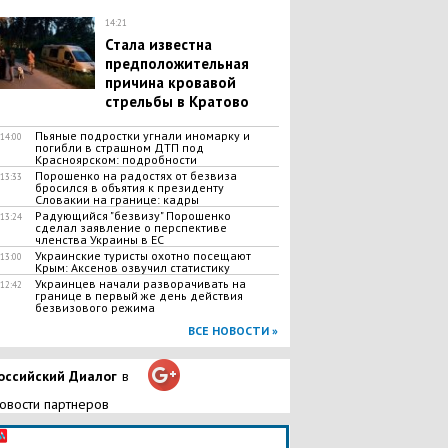
14:21
Стала известна
предположительная
причина кровавой
стрельбы в Кратово
Пьяные подростки угнали иномарку и
14:00
погибли в страшном ДТП под
Красноярском: подробности
Порошенко на радостях от безвиза
13:33
бросился в объятия к президенту
Словакии на границе: кадры
Радующийся "безвизу" Порошенко
13:24
сделал заявление о перспективе
членства Украины в ЕС
Украинские туристы охотно посещают
13:00
Крым: Аксенов озвучил статистику
Украинцев начали разворачивать на
12:42
границе в первый же день действия
безвизового режима
ВСЕ НОВОСТИ »
оссийский Диалог
в
овости партнеров