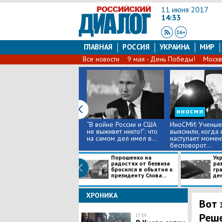
11 июня 2017
14:33
ГЛАВНАЯ
РОССИЯ
УКРАИНА
МИР
Все новости
9 мая - День Победы!
Москв
иносми
“В войне России и США
ИноСМИ: Ученые
не выживет никто!”: что
выяснили, когда
на самом дел имел в...
наступает момен
бесповорот...
Порошенко на
Ук
радостях от безвиза
ра
бросился в объятия к
гр
президенту Слова...
ден
ХРОНИКА
Вот 
Реше
17:59