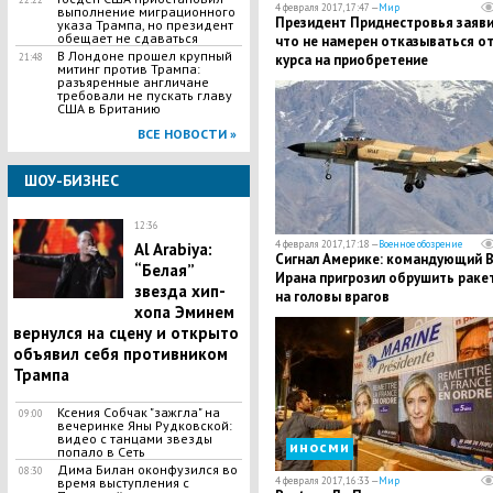
4 февраля 2017, 17:47 —
Мир
выполнение миграционного
Президент Приднестровья заяви
указа Трампа, но президент
обещает не сдаваться
что не намерен отказываться о
В Лондоне прошел крупный
21:48
курса на приобретение
митинг против Трампа:
независимости
разъяренные англичане
требовали не пускать главу
США в Британию
ВСЕ НОВОСТИ »
ШОУ-БИЗНЕС
12:36
4 февраля 2017, 17:18 —
Военное обозрение
Al Arabiya:
Сигнал Америке: командующий 
“Белая”
Ирана пригрозил обрушить раке
звезда хип-
на головы врагов
хопа Эминем
вернулся на сцену и открыто
объявил себя противником
Трампа
Ксения Собчак "зажгла" на
09:00
вечеринке Яны Рудковской:
видео с танцами звезды
иносми
попало в Сеть
Дима Билан оконфузился во
08:30
время выступления с
4 февраля 2017, 16:33 —
Мир