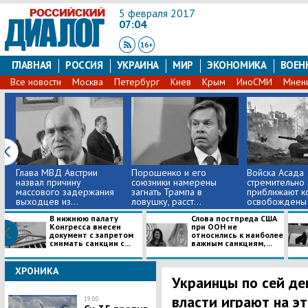
5 февраля 2017
07:04
ГЛАВНАЯ
РОССИЯ
УКРАИНА
МИР
ЭКОНОМИКА
ВОЕН
Все новости
Москва
Петербург
Киев
Крым
ИноСМИ
Мнен
Глава МВД Австрии
Порошенко и его
Войска Асада
назвал причину
союзники намерены
стремительно
массового задержания
загнать Трампа в
приближают к
выходцев из...
ловушку, расст...
освобождены 
В нижнюю палату
Слова постпреда США
Конгресса внесен
при ООН не
документ с запретом
относились к наиболее
снимать санкции с...
важным санкциям, ...
ХРОНИКА
Украинцы по сей де
власти играют на э
19:00