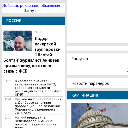
Добавить рекламное обьявление
Загрузка...
РОССИЯ
00:38
Лидер
хакерской
группировки
"Шалтай-
Загрузка...
Болтай" журналист Аникеев
признал вину, но отверг
связь с ФСБ
В Совфеде высмеяли
00:17
Новости партнеров
заявление генсека НАТО,
собравшегося внести
решающий вклад в борьбу с
ИГИЛ
КАРТИНА ДНЯ
Пушков на фоне обострения
23:41
в Донбассе вспомнил
провокационное заявление
Порошенко, сделанное в
2014 году
​Жуткий инцидент в
22:30
Зеленограде: мужчина
погиб от падения гири на
лицо