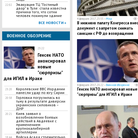
​Эвакуация ТЦ "Гостиный
22:02
двор" в Туле: стала известна
причина того, что сотни
человек покинули здание
4 февраля 2017, 23:55 —
Мир
ВСЕ НОВОСТИ »
В нижнюю палату Конгресса вне
документ с запретом снимать
санкции с РФ до возвращения
ВОЕННОЕ ОБОЗРЕНИЕ
Крыма в состав Украины
23:22
Генсек НАТО
анонсировал
новые
"сюрпризы"
для ИГИЛ в Ираке
4 февраля 2017, 23:22 —
Военное обозрение
Королевские ВВС Иордании
Генсек НАТО анонсировал новые
23:20
нанесли удар по югу Сирии
"сюрпризы" для ИГИЛ в Ираке
Горловка погрузилась во
20:58
тьму в результате диверсии
украинских силовиков –
ДНР
Киев заявил о
20:21
возобновлении боевых
действий в Авдеевке с
применением
крупнокалиберной
артиллерии
Войска Асада стремительно
18:44