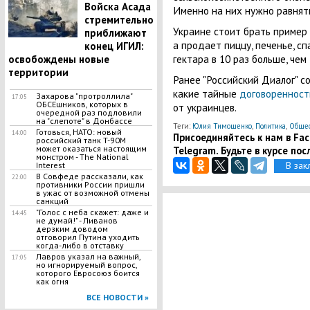
Войска Асада
Именно на них нужно равнять
стремительно
Украине стоит брать пример 
приближают
а продает пиццу, печенье, с
конец ИГИЛ:
гектара в 10 раз больше, чем
освобождены новые
территории
Ранее "Российский Диалог" с
какие тайные
договоренност
Захарова "протроллила"
17:05
ОБСЕшников, которых в
от украинцев.
очередной раз подловили
на "слепоте" в Донбассе
Теги:
Юлия Тимошенко
,
Политика
,
Общес
Готовься, НАТО: новый
14:00
Присоединяйтесь к нам в Face
российский танк T-90M
может оказаться настоящим
Telegram. Будьте в курсе пос
монстром - The National
В зак
Interest
В Совфеде рассказали, как
22:00
противники России пришли
в ужас от возможной отмены
санкций
"Голос с неба скажет: даже и
14:45
не думай!" - Ливанов
дерзким доводом
отговорил Путина уходить
когда-либо в отставку
Лавров указал на важный,
17:05
но игнорируемый вопрос,
которого Евросоюз боится
как огня
ВСЕ НОВОСТИ »