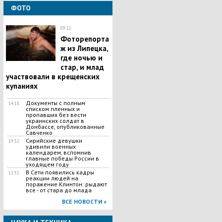
ФОТО
09:12
Фоторепорта
ж из Липецка,
где ночью и
стар, и млад
участвовали в крещенских
купаниях
Документы с полным
14:13
списком пленных и
пропавших без вести
украинских солдат в
Донбассе, опубликованные
Савченко
Сирийские девушки
19:52
удивили военных
календарем, вспомнив
главные победы России в
уходящем году
В Сети появились кадры
11:51
реакции людей на
поражение Клинтон: рыдают
все - от стара до млада
ВСЕ НОВОСТИ »