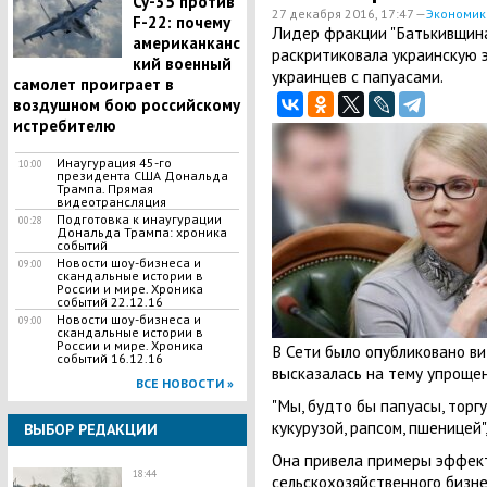
Су-35 против
27 декабря 2016, 17:47 —
Экономик
F-22: почему
Лидер фракции "Батькивщин
американканс
раскритиковала украинскую 
кий военный
украинцев с папуасами.
самолет проиграет в
воздушном бою российскому
истребителю
Инаугурация 45-го
10:00
президента США Дональда
Трампа. Прямая
видеотрансляция
Подготовка к инаугурации
00:28
Дональда Трампа: хроника
событий
Новости шоу-бизнеса и
09:00
скандальные истории в
России и мире. Хроника
событий 22.12.16
Новости шоу-бизнеса и
09:00
скандальные истории в
России и мире. Хроника
В Сети было опубликовано в
событий 16.12.16
высказалась на тему упроще
ВСЕ НОВОСТИ »
"Мы, будто бы папуасы, торг
кукурузой, рапсом, пшеницей",
ВЫБОР РЕДАКЦИИ
Она привела примеры эффек
18:44
сельскохозяйственного бизне