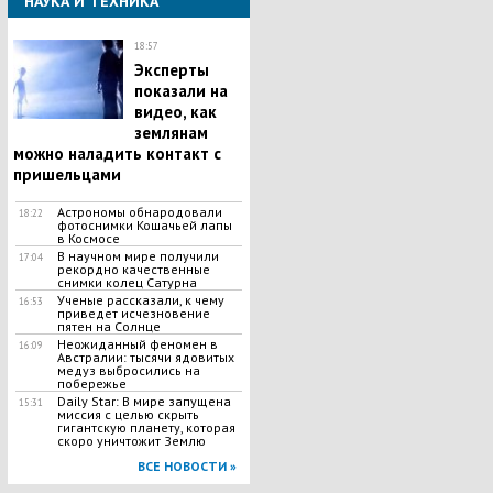
НАУКА И ТЕХНИКА
18:57
Эксперты
показали на
видео, как
землянам
можно наладить контакт с
пришельцами
Астрономы обнародовали
18:22
фотоснимки Кошачьей лапы
в Космосе
В научном мире получили
17:04
рекордно качественные
снимки колец Сатурна
Ученые рассказали, к чему
16:53
приведет исчезновение
пятен на Солнце
Неожиданный феномен в
16:09
Австралии: тысячи ядовитых
медуз выбросились на
побережье
Daily Star: В мире запущена
15:31
миссия с целью скрыть
гигантскую планету, которая
скоро уничтожит Землю
ВСЕ НОВОСТИ »