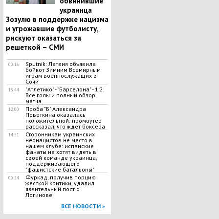
обвинившие
украинца
Зозулю в поддержке нацизма
и угрожавшие футболисту,
рискуют оказаться за
решеткой – СМИ
Sputnik: Латвия объявила
00:16
бойкот Зимним Всемирным
играм военнослужащих в
Сочи
"Атлетико" - "Барселона" - 1:2.
13:44
Все голы и полный обзор
матча
Проба "Б" Александра
12:00
Поветкина оказалась
положительной: промоутер
рассказал, что ждет боксера
Сторонникам украинских
14:51
неонацистов не место в
нашем клубе: испанские
фанаты не хотят видеть в
своей команде украинца,
поддерживающего
"фашистские батальоны"
Фуркад, получив порцию
00:24
жесткой критики, удалил
язвительный пост о
Логинове
ВСЕ НОВОСТИ »