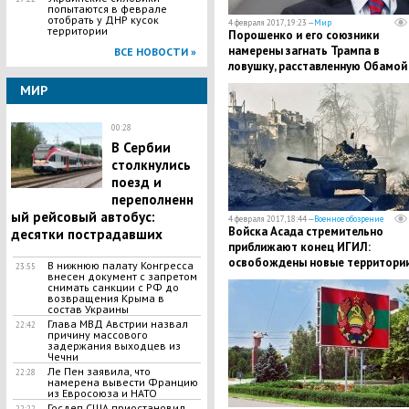
попытаются в феврале
отобрать у ДНР кусок
4 февраля 2017, 19:23 —
Мир
территории
Порошенко и его союзники
намерены загнать Трампа в
ВСЕ НОВОСТИ »
ловушку, расставленную Обамой 
Пушков
МИР
00:28
В Сербии
столкнулись
поезд и
переполненн
ый рейсовый автобус:
4 февраля 2017, 18:44 —
Военное обозрение
Войска Асада стремительно
десятки пострадавших
приближают конец ИГИЛ:
освобождены новые территори
В нижнюю палату Конгресса
23:55
внесен документ с запретом
снимать санкции с РФ до
возвращения Крыма в
состав Украины
Глава МВД Австрии назвал
22:42
причину массового
задержания выходцев из
Чечни
Ле Пен заявила, что
22:28
намерена вывести Францию
из Евросоюза и НАТО
Госдеп США приостановил
22:22