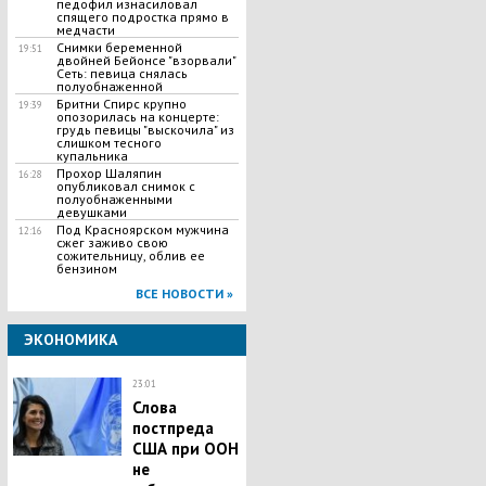
педофил изнасиловал
спящего подростка прямо в
медчасти
Снимки беременной
19:51
двойней Бейонсе "взорвали"
Сеть: певица снялась
полуобнаженной
Бритни Спирс крупно
19:39
опозорилась на концерте:
грудь певицы "выскочила" из
слишком тесного
купальника
Прохор Шаляпин
16:28
опубликовал снимок с
полуобнаженными
девушками
Под Красноярском мужчина
12:16
сжег заживо свою
сожительницу, облив ее
бензином
ВСЕ НОВОСТИ »
ЭКОНОМИКА
23:01
Слова
постпреда
США при ООН
не