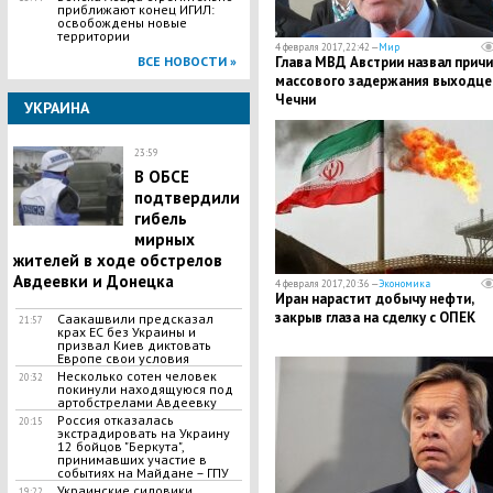
приближают конец ИГИЛ:
освобождены новые
территории
4 февраля 2017, 22:42 —
Мир
ВСЕ НОВОСТИ »
Глава МВД Австрии назвал причи
массового задержания выходце
Чечни
УКРАИНА
23:59
В ОБСЕ
подтвердили
гибель
мирных
жителей в ходе обстрелов
Авдеевки и Донецка
4 февраля 2017, 20:36 —
Экономика
Иран нарастит добычу нефти,
закрыв глаза на сделку с ОПЕК
Саакашвили предсказал
21:57
крах ЕС без Украины и
призвал Киев диктовать
Европе свои условия
Несколько сотен человек
20:32
покинули находящуюся под
артобстрелами Авдеевку
Россия отказалась
20:15
экстрадировать на Украину
12 бойцов "Беркута",
принимавших участие в
событиях на Майдане – ГПУ
Украинские силовики
19:22