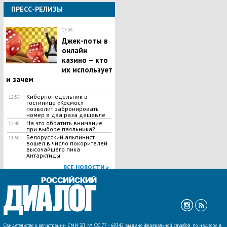
ПРЕСС-РЕЛИЗЫ
17:06
Джек-поты в
онлайн
казино – кто
их использует
и зачем
Киберпонедельник в
12:55
гостинице «Космос»
позволит забронировать
номер в два раза дешевле
На что обратить внимание
12:40
при выборе паяльника?
Белорусский альпинист
11:50
вошел в число покорителей
высочайшего пика
Антарктиды
ВСЕ НОВОСТИ »
Свидетельство о регистрации СМИ ЭЛ № ФС 77 - 68342 выдано федеральной службой по надзору в