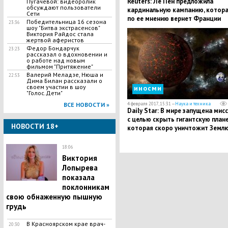
Reuters: Ле Пен предложила
Пугачевой: видеоролик
обсуждают пользователи
кардинальную кампанию, котора
Сети
по ее мнению вернет Франции
Победительница 16 сезона
23:36
настоящую свободу
шоу "Битва экстрасенсов"
Виктория Райдос стала
жертвой аферистов
Федор Бондарчук
23:23
рассказал о вдохновении и
о работе над новым
фильмом "Притяжение"
Валерий Меладзе, Нюша и
22:53
Дима Билан рассказали о
своем участии в шоу
иносми
"Голос.Дети"
ВСЕ НОВОСТИ »
4 февраля 2017, 15:31 —
Наука и техника
Daily Star: В мире запущена мис
с целью скрыть гигантскую плане
НОВОСТИ 18+
которая скоро уничтожит Земл
18:06
Виктория
Лопырева
показала
поклонникам
свою обнаженную пышную
грудь
В Красноярском крае врач-
20:30