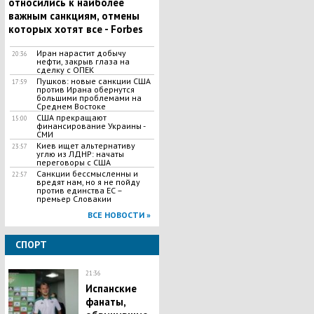
относились к наиболее
важным санкциям, отмены
которых хотят все - Forbes
Иран нарастит добычу
20:36
нефти, закрыв глаза на
сделку с ОПЕК
Пушков: новые санкции США
17:59
против Ирана обернутся
большими проблемами на
Среднем Востоке
США прекращают
15:00
финансирование Украины -
СМИ
Киев ищет альтернативу
23:57
углю из ЛДНР: начаты
переговоры с США
Санкции бессмысленны и
22:57
вредят нам, но я не пойду
против единства ЕС –
премьер Словакии
ВСЕ НОВОСТИ »
СПОРТ
21:36
Испанские
фанаты,