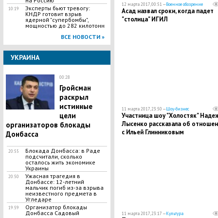
на Россию
12 марта 2017, 00:51 —
Военное обозрение
Эксперты бьют тревогу:
10:19
Асад назвал сроки, когда падет
КНДР готовит взрыв
"столица" ИГИЛ
ядерной "супербомбы",
мощностью до 282 килотонн
ВСЕ НОВОСТИ »
УКРАИНА
00:28
Гройсман
раскрыл
истинные
11 марта 2017, 23:50 —
Шоу-бизнес
цели
Участница шоу "Холостяк" Наде
Лысенко рассказала об отношен
организаторов блокады
с Ильей Глинниковым
Донбасса
Блокада Донбасса: в Раде
20:55
подсчитали, сколько
осталось жить экономике
Украины
​Ужасная трагедия в
20:50
Донбассе: 12-летний
мальчик погиб из-за взрыва
неизвестного предмета в
Угледаре
Организатор блокады
19:59
Донбасса Садовый
11 марта 2017, 23:17 —
Культура