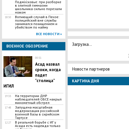
Подмосковье: при разборке
в элитной гимназии
школьника сильно порезали
ножом
Вопиющий случай в Пензе:
18:50
полицейский вне службы
занимался похищением и
убийством по найму
ВСЕ НОВОСТИ »
Загрузка...
ВОЕННОЕ ОБОЗРЕНИЕ
00:51
Асад назвал
Новости партнеров
сроки, когда
падет
"столица"
КАРТИНА ДНЯ
ИГИЛ
На территории ДНР
19:33
наблюдателей ОБСЕ накрыл
минометный обстрел
Запущена масштабная
17:48
модернизация российской
военной базы в сирийском
Тартусе
В реальной борьбе с ИГ у
12:27
Асада есть надежда только