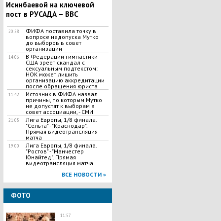
Исинбаевой на ключевой
пост в РУСАДА – BBC
ФИФА поставила точку в
20:58
вопросе недопуска Мутко
до выборов в совет
организации
В Федерации гимнастики
14:06
США зреет скандал с
сексуальным подтекстом:
НОК может лишить
организацию аккредитации
после обращения юриста
Источник в ФИФА назвал
11:42
причины, по которым Мутко
не допустят к выборам в
совет ассоциации, - СМИ
Лига Европы, 1/8 финала.
21:05
"Сельта" - "Краснодар".
Прямая видеотрансляция
матча
Лига Европы, 1/8 финала.
19:00
"Ростов" - "Манчестер
Юнайтед". Прямая
видеотрансляция матча
ВСЕ НОВОСТИ »
ФОТО
11:57