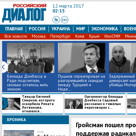
12 марта 2017
02:15
ГЛАВНАЯ
РОССИЯ
УКРАИНА
МИР
ЭКОНОМИКА
ВОЕН
Все новости
Москва
Петербург
Киев
Крым
ИноСМИ
Мнен
Блокада Донбасса: в
Пушков отреагировал на
Задержанный 
Раде подсчитали,
разгоревшийся скандал
диверсант наз
сколько осталось жить
между Турцией и
убийцы Мото
эконом...
Ниде...
Танцор Евгений
Организатор блокады
Смирнов, которого
Донбасса Садовый
оскорбила Рената
рассказал о тяжелых
Литвинова,
переговорах с...
отказался...
ХРОНИКА
Гройсман пошел пр
поддержав радикал
19:00