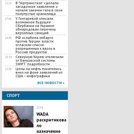
В "Укртрансгазе" сделали
11:25
загадочное заявление о
начале закачки газа в свои
полупустые хранилища
У Гонтаревой описали
17:06
возможное будущее
Сбербанка на Украине:
обнародован перечень
вероятных санкций
РФ ослабила эмбарго
14:40
против Турции: власти
огласили список
разрешенных к ввозу в
Россию продуктов
Северную Корею отключили
23:14
от банковской системы
SWIFT: подробности
Цены на нефть покатились
22:38
вниз на фоне заявлений из
США – инфографика
ВСЕ НОВОСТИ »
СПОРТ
23:54
WADA
раскритикова
ло
назначение