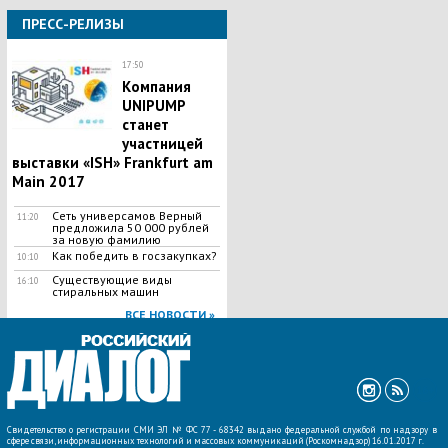
ПРЕСС-РЕЛИЗЫ
17:50
Компания
UNIPUMP
станет
участницей
выставки «ISH» Frankfurt am
Main 2017
Сеть универсамов Верный
11:20
предложила 50 000 рублей
за новую фамилию
Как победить в госзакупках?
10:10
Существующие виды
16:10
стиральных машин
ВСЕ НОВОСТИ »
Свидетельство о регистрации СМИ ЭЛ № ФС 77 - 68342 выдано федеральной службой по надзору в
сфере связи, информационных технологий и массовых коммуникаций (Роскомнадзор) 16.01.2017 г.