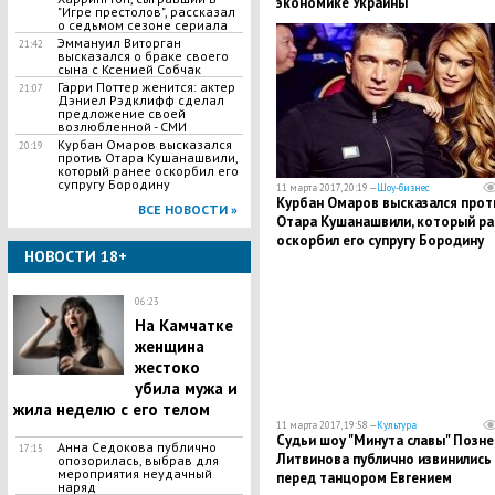
экономике Украины
"Игре престолов", рассказал
о седьмом сезоне сериала
Эммануил Виторган
21:42
высказался о браке своего
сына с Ксенией Собчак
Гарри Поттер женится: актер
21:07
Дэниел Рэдклифф сделал
предложение своей
возлюбленной - СМИ
Курбан Омаров высказался
20:19
против Отара Кушанашвили,
который ранее оскорбил его
супругу Бородину
11 марта 2017, 20:19 —
Шоу-бизнес
Курбан Омаров высказался прот
ВСЕ НОВОСТИ »
Отара Кушанашвили, который ра
оскорбил его супругу Бородину
НОВОСТИ 18+
06:23
На Камчатке
женщина
жестоко
убила мужа и
жила неделю с его телом
11 марта 2017, 19:58 —
Культура
Судьи шоу "Минута славы" Позне
Анна Седокова публично
17:15
Литвинова публично извинились
опозорилась, выбрав для
мероприятия неудачный
перед танцором Евгением
наряд