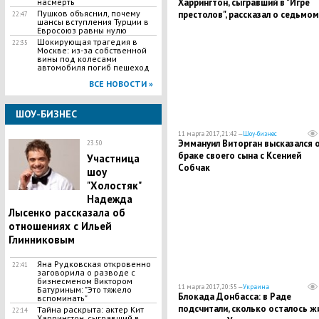
насмерть
Харрингтон, сыгравший в "Игре
Пушков объяснил, почему
престолов", рассказал о седьмом
22:47
шансы вступления Турции в
сезоне сериала
Евросоюз равны нулю
​Шокирующая трагедия в
22:35
Москве: из-за собственной
вины под колесами
автомобиля погиб пешеход
ВСЕ НОВОСТИ »
ШОУ-БИЗНЕС
11 марта 2017, 21:42 —
Шоу-бизнес
Эммануил Виторган высказался 
23:50
браке своего сына с Ксенией
Участница
Собчак
шоу
"Холостяк"
Надежда
Лысенко рассказала об
отношениях с Ильей
Глинниковым
Яна Рудковская откровенно
22:41
заговорила о разводе с
бизнесменом Виктором
11 марта 2017, 20:55 —
Украина
Батуриным: "Это тяжело
Блокада Донбасса: в Раде
вспоминать"
подсчитали, сколько осталось ж
Тайна раскрыта: актер Кит
22:14
Харрингтон, сыгравший в