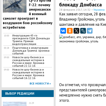
Су-35 против
блокаду Донбасса
F-22: почему
американски
28 февраля 2017, 14:32 —
Украина
Как заявил сегодня, 28 фе
й военный
самолет проиграет в
Владимир Гройсман, уголь
воздушном бою российскому
шантажа и давления на Кие
истребителю
Инаугурация 45-го
10:00
президента США Дональда
Трампа. Прямая
видеотрансляция
Подготовка к инаугурации
00:28
Дональда Трампа: хроника
событий
Новости шоу-бизнеса и
09:00
скандальные истории в
России и мире. Хроника
событий 22.12.16
Новости шоу-бизнеса и
09:00
скандальные истории в
России и мире. Хроника
событий 16.12.16
ВСЕ НОВОСТИ »
Он отметил, что прозвучал
представителей самопров
ВЫБОР РЕДАКЦИИ
немедленно нужно снять б
этого.
21:29