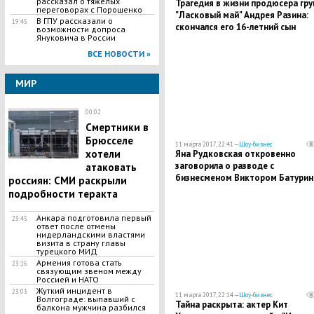
рассказал о тяжелых
Трагедия в жизни продюсера гр
переговорах с Порошенко
"Ласковый май" Андрея Разина:
В ГПУ рассказали о
19:45
скончался его 16-летний сын
возможности допроса
Януковича в России
Александр
ВСЕ НОВОСТИ »
МИР
00:02
Смертники в
Брюсселе
11 марта 2017, 22:41 —
Шоу-бизнес
хотели
Яна Рудковская откровенно
заговорила о разводе с
атаковать
бизнесменом Виктором Батурин
россиян: СМИ раскрыли
"Это тяжело вспоминать"
подробности теракта
Анкара подготовила первый
23:45
ответ после отмены
нидерландскими властями
визита в страну главы
турецкого МИД
Армения готова стать
23:16
связующим звеном между
Россией и НАТО
​Жуткий инцидент в
23:03
11 марта 2017, 22:14 —
Шоу-бизнес
Волгограде: выпавший с
Тайна раскрыта: актер Кит
балкона мужчина разбился