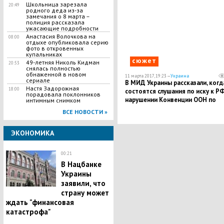
Смирновым
Школьница зарезала
20:49
родного деда из-за
замечания о 8 марта –
полиция рассказала
ужасающие подробности
Анастасия Волочкова на
08:00
отдыхе опубликовала серию
фото в откровенных
купальниках
сюжет
49-летняя Николь Кидман
20:53
снялась полностью
обнаженной в новом
11 марта 2017, 19:23 —
Украина
сериале
В МИД Украины рассказали, когд
Настя Задорожная
18:00
состоятся слушания по иску к РФ
порадовала поклонников
нарушении Конвенции ООН по
интимным снимком
морскому праву
ВСЕ НОВОСТИ »
ЭКОНОМИКА
00:21
В Нацбанке
Украины
заявили, что
страну может
ждать "финансовая
катастрофа"