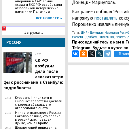
операции в САР: армия
Донецк - Мариуполь.
Асада и ВКС РФ освободили
от боевиков исторические
Как ранее сообщал "Россий
памятники Пальмиры
напрямую
поставлять
кокс
ВСЕ НОВОСТИ »
Порошенко извлечь личную
Загрузка...
Теги:
ДНР - Донецкая Народная Респуб
,
,
Новости - Донбасса
Экономика
Новости 
Присоединяйтесь к нам в Fa
РОССИЯ
Telegram. Будьте в курсе п
В зак
22:25
СК РФ
возбудил
дело после
авиакатастро
фы с россиянами в Стамбуле:
подробности
​Курьезный инцидент в
22:11
Липецке: спасатели достали
с дерева сбежавшего
агрессивного енота
Министр транспорта России
21:56
Соколов заявил, что сервис
в российских поездах
лучше, чем в Европе
​Шокирующий инцидент в
20:19