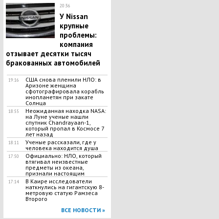
20:36
У Nissan
крупные
проблемы:
компания
отзывает десятки тысяч
бракованных автомобилей
США снова пленили НЛО: в
19:16
Аризоне женщина
сфотографировала корабль
инопланетян при закате
Солнца
Неожиданная находка NASA:
18:55
на Луне ученые нашли
спутник Chandrayaan-1,
который пропал в Космосе 7
лет назад
Ученые рассказали, где у
18:11
человека находится душа
Официально: НЛО, который
17:50
втягивал неизвестные
предметы из океана,
признали настоящим
В Каире исследователи
17:14
наткнулись на гигантскую 8-
метровую статую Рамзеса
Второго
ВСЕ НОВОСТИ »