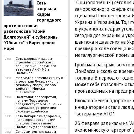
"Они (ополченцы) сегодня
Сеть
взорвали
замороженного конфликта 
кадры
сценария Приднестровья. И
торпедного
Украина и Украинцы. То, ч
противостояния
в украинских недрах угол
ракетоносца "Юрий
сегодня для Украины и ук
Долгорукий" и субмарины
шантажа и давления на Укр
"Обнинск" в Баренцевом
премьер в ходе совещания
море
металлургической промыш
Сеть взорвали кадры
22:26
стрельбы российского
Гройсман раскрыл, во что 
спецназа из новейшего
автомата АК-74М3 в
Донбасса и сколько времен
Пальмире
топлива. В период от одно
Медведев озвучил скрытую
18:00
угрозу для Лукашенко по
может себе позволить отка
газовому спору, назвав
действия Минска
производимых на предпри
"шантажом"
Политолог рассекретил,
19:20
Блокада железнодорожных 
почему Порошенко
бездействует в отношении
инициаторами стали люди,
радикалов, устроивших
блокаду Донбасса
"ветеранами АТО".
Сеть покорил видеоролик,
21:11
на котором российский
26 февраля радикалы из "
спецназ отвоевывает
Пальмиру у террористов
экономическую "артерию" 
Сокрушительные кадры
13:50