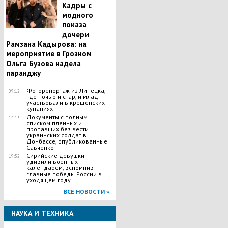
Кадры с
модного
показа
дочери
Рамзана Кадырова: на
мероприятие в Грозном
Ольга Бузова надела
паранджу
Фоторепортаж из Липецка,
09:12
где ночью и стар, и млад
участвовали в крещенских
купаниях
Документы с полным
14:13
списком пленных и
пропавших без вести
украинских солдат в
Донбассе, опубликованные
Савченко
Сирийские девушки
19:52
удивили военных
календарем, вспомнив
главные победы России в
уходящем году
ВСЕ НОВОСТИ »
НАУКА И ТЕХНИКА