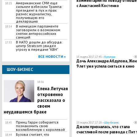
комментарии по поводу отноше
Американские СМИ еще
18:23
с Анастасией Костенко
сильнее взбесили Трампа:
президент в пух и прах
разнес журналистку,
получившую его
декларацию
В немецком парламенте
18:14
заговорили о возможном
снятии антироссийских
санкций
В НАТО дошли до абсурда:
17:53
центр Stratcom увидел
угрозу в передаче "КВН"
ВСЕ НОВОСТИ »
15 марта 2017, 17:45 —
Культура
Дочь Александра Абдулова, Женя
9 лет уже успела сняться в кино
ШОУ-БИЗНЕС
18:56
Елена Летучая
откровенно
рассказала о
своем
неудавшемся браке
Принц Гарри собирается
15 марта 2017, 17:20 —
Шоу-бизнес
18:45
познакомить свою
Джоли призналась, что стала
возлюбленную с королевой
счастливой после развода с Пит
Бузова считает, что
18:44