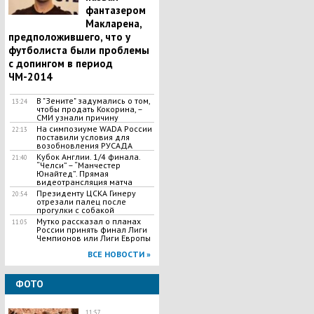
фантазером
Макларена,
предположившего, что у
футболиста были проблемы
с допингом в период
ЧМ-2014
В "Зените" задумались о том,
13:24
чтобы продать Кокорина, –
СМИ узнали причину
На симпозиуме WADA России
22:13
поставили условия для
возобновления РУСАДА
Кубок Англии. 1/4 финала.
21:40
“Челси” – “Манчестер
Юнайтед”. Прямая
видеотрансляция матча
Президенту ЦСКА Гинеру
20:54
отрезали палец после
прогулки с собакой
Мутко рассказал о планах
11:05
России принять финал Лиги
Чемпионов или Лиги Европы
ВСЕ НОВОСТИ »
ФОТО
11:57