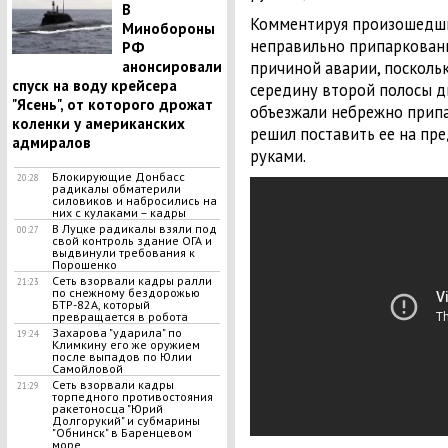
В
Комментируя произошедший
Минобороны
неправильно припаркован
РФ
анонсировали
причиной аварии, посколь
спуск на воду крейсера
середину второй полосы д
"Ясень", от которого дрожат
объезжали небрежно припа
коленки у американских
решил поставить ее на пр
адмиралов
руками.
Блокирующие Донбасс
20:28
радикалы обматерили
силовиков и набросились на
них с кулаками – кадры
В Луцке радикалы взяли под
00:27
свой контроль здание ОГА и
выдвинули требования к
Порошенко
Сеть взорвали кадры ралли
21:23
по снежному бездорожью
БТР-82А, который
превращается в робота
Захарова "ударила" по
19:24
Климкину его же оружием
после выпадов по Юлии
Самойловой
Сеть взорвали кадры
21:29
торпедного противостояния
ракетоносца "Юрий
Долгорукий" и субмарины
"Обнинск" в Баренцевом
море