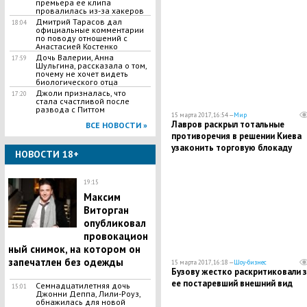
премьера ее клипа
провалилась из-за хакеров
Дмитрий Тарасов дал
18:04
официальные комментарии
по поводу отношений с
Анастасией Костенко
Дочь Валерии, Анна
17:59
Шульгина, рассказала о том,
почему не хочет видеть
биологического отца
Джоли призналась, что
17:20
стала счастливой после
развода с Питтом
15 марта 2017, 16:54 —
Мир
Лавров раскрыл тотальные
ВСЕ НОВОСТИ »
противоречия в решении Киева
узаконить торговую блокаду
НОВОСТИ 18+
Донбасса
19:15
Максим
Виторган
опубликовал
провокацион
ный снимок, на котором он
запечатлен без одежды
15 марта 2017, 16:18 —
Шоу-бизнес
Бузову жестко раскритиковали з
ее постаревший внешний вид
Семнадцатилетняя дочь
15:01
Джонни Деппа, Лили-Роуз,
обнажилась для новой