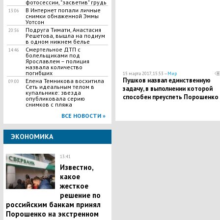
фотосессии, "засветив" грудь
В Интернет попали личные
13:06
снимки обнаженной Эммы
Уотсон
Подруга Тимати, Анастасия
20:56
Решетова, вышла на подиум
в одном нижнем белье
Смертельное ДТП с
14:46
болельщиками под
Ярославлем – полиция
назвала количество
погибших
15 марта 2017, 15:53 —
Мир
Пушков назвал единственную
Елена Темникова восхитила
09:00
Сеть идеальным телом в
задачу, в выполнении которой
купальнике: звезда
способен преуспеть Порошенко
опубликовала серию
снимков с пляжа
ВСЕ НОВОСТИ »
ЭКОНОМИКА
13:41
Известно,
какое
жесткое
решение по
российским банкам принял
Порошенко на экстренном