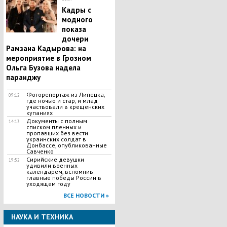
Кадры с
модного
показа
дочери
Рамзана Кадырова: на
мероприятие в Грозном
Ольга Бузова надела
паранджу
Фоторепортаж из Липецка,
09:12
где ночью и стар, и млад
участвовали в крещенских
купаниях
Документы с полным
14:13
списком пленных и
пропавших без вести
украинских солдат в
Донбассе, опубликованные
Савченко
Сирийские девушки
19:52
удивили военных
календарем, вспомнив
главные победы России в
уходящем году
ВСЕ НОВОСТИ »
НАУКА И ТЕХНИКА