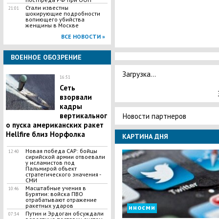
Стали известны
21:01
шокирующие подробности
вопиющего убийства
женщины в Москве
ВСЕ НОВОСТИ »
ВОЕННОЕ ОБОЗРЕНИЕ
Загрузка...
16:51
Сеть
взорвали
кадры
Новости партнеров
вертикальног
о пуска американских ракет
Hellfire близ Норфолка
КАРТИНА ДНЯ
Новая победа САР: бойцы
12:40
сирийской армии отвоевали
у исламистов под
Пальмирой объект
стратегического значения -
СМИ
Масштабные учения в
10:46
Бурятии: войска ПВО
отрабатывают отражение
ракетных ударов
иносми
Путин и Эрдоган обсуждали
07:34