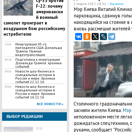
Су-35 против
2 марта 2017, 18:32 —
Украина
F-22: почему
Мэр Киева Виталий Кличко
американски
парковщика, сдвинув голы
й военный
находящийся на стоянке в 
самолет проиграет в
вновь рассмешил жителей 
воздушном бою российскому
истребителю
Инаугурация 45-го
10:00
президента США Дональда
Трампа. Прямая
видеотрансляция
Подготовка к инаугурации
00:28
Дональда Трампа: хроника
событий
Новости шоу-бизнеса и
09:00
скандальные истории в
России и мире. Хроника
событий 22.12.16
Новости шоу-бизнеса и
09:00
скандальные истории в
России и мире. Хроника
событий 16.12.16
Столичного градоначальни
ВСЕ НОВОСТИ »
засняли жители Киева.
Мэр
неположенном месте легков
ВЫБОР РЕДАКЦИИ
дожидаться спецтехники, 
руками, сообщает "Российс
22:15