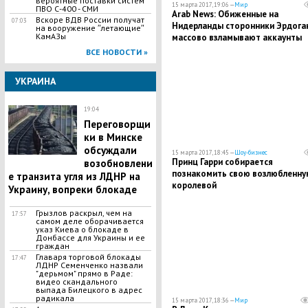
вероятные поставки систем
15 марта 2017, 19:06 —
Мир
ПВО С-400 - СМИ
Arab News: Обиженные на
Вскоре ВДВ России получат
07:03
Нидерланды сторонники Эрдога
на вооружение ʺлетающиеʺ
КамАЗы
массово взламывают аккаунты
Twitter
ВСЕ НОВОСТИ »
УКРАИНА
19:04
Переговорщи
ки в Минске
обсуждали
15 марта 2017, 18:45 —
Шоу-бизнес
Принц Гарри собирается
возобновлени
познакомить свою возлюбленну
е транзита угля из ЛДНР на
королевой
Украину, вопреки блокаде
Грызлов раскрыл, чем на
17:57
самом деле оборачивается
указ Киева о блокаде в
Донбассе для Украины и ее
граждан
Главаря торговой блокады
17:47
ЛДНР Семенченко назвали
"дерьмом" прямо в Раде:
видео скандального
выпада Билецкого в адрес
радикала
15 марта 2017, 18:36 —
Мир