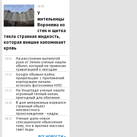
18:58
У
жительницы
Воронежа из
стен и щитка
текла странная жидкость,
которая внешне напоминает
кровь
На расстоянии вытянутой
18:06
руки от Земли ученые нашли
объект, который не привязан
гравитацией к звездам
Google объявил войну
17:52
пришельцам: с приложений
корпорации начали
исчезать фотоснимки НЛО
На Энцеладе ученые нашли
17:22
огромный теплый океан,
пригодный для обитания
В дом американца ворвался
16:18
странный объект
неизвестного
происхождения – кадры
Ученые дали новое
08:20
сенсационное объяснение
тому, что в Арктике массово
тают льды
ВСЕ НОВОСТИ »