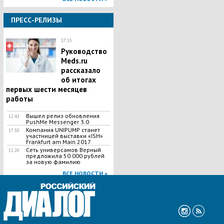
ПРЕСС-РЕЛИЗЫ
17:15
Руководство
Meds.ru
рассказало
об итогах
первых шести месяцев
работы
Вышел релиз обновления
12:42
PushMe Messenger 3.0
Компания UNIPUMP станет
17:50
участницей выставки «ISH»
Frankfurt am Main 2017
Сеть универсамов Верный
11:20
предложила 50 000 рублей
за новую фамилию
ВСЕ НОВОСТИ »