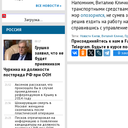
Напомним, Виталию Кличко
ВСЕ НОВОСТИ »
транспортными средствами
мэр
опозорился,
не сумев з
Загрузка...
решив ездить на работу н
справившись с управление
РОССИЯ
Теги:
,
,
Новости Киева
Виталий Кличко
Пр
Присоединяйтесь к нам в Fa
00:17
Telegram. Будьте в курсе п
Грушко
В зак
заявил, что не
будет
приемником
Чуркина на должности
постпреда РФ при ООН
Аксенов рассказал, что
21:52
произошло бы в случае
промедления с
референдумом в Крыму в
2014 году
​Шокирующая смерть в
21:36
Москве: женщина
скончалась после
пластической операции
Песков отреагировал на
21:23
информацию о появлении
кандидатуры на должность
постпреда РФ при ООН