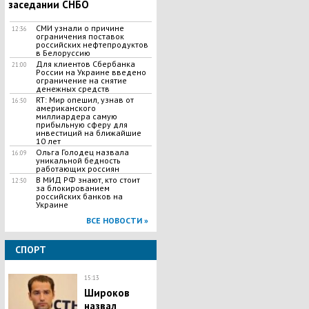
заседании СНБО
СМИ узнали о причине
12:36
ограничения поставок
российских нефтепродуктов
в Белоруссию
Для клиентов Сбербанка
21:00
России на Украине введено
ограничение на снятие
денежных средств
RT: Мир опешил, узнав от
16:50
американского
миллиардера самую
прибыльную сферу для
инвестиций на ближайшие
10 лет
Ольга Голодец назвала
16:09
уникальной бедность
работающих россиян
В МИД РФ знают, кто стоит
12:50
за блокированием
российских банков на
Украине
ВСЕ НОВОСТИ »
СПОРТ
15:13
Широков
назвал