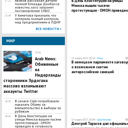
В День Конституции на улицы
Аваков рассказал детали
17:22
полной блокады Донбасса:
Минска вышли тысячи
известно, кого затронет
протестующих - ОМОН приведен
постановление СНБО
готовность
У Ахметова признали, что
15:49
потеряли полный контроль
над предприятиями в ЛДНР
ВСЕ НОВОСТИ »
МИР
19:06
Arab News:
15 марта 2017, 18:14 —
Мир
В немецком парламенте заговор
Обиженные
о возможном снятии
на
антироссийских санкций
Нидерланды
сторонники Эрдогана
массово взламывают
аккаунты Twitter
В сенате США потребовали
18:58
наказать Обаму за
вмешательство в выборы за
рубежом
В День Конституции на
18:36
улицы Минска вышли тысячи
15 марта 2017, 18:04 —
Шоу-бизнес
протестующих - ОМОН
Дмитрий Тарасов дал официаль
приведен в готовность