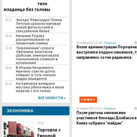
тело
младенца без головы
Звезда "Ревизорро" Елена
20:22
Летучая сразила наповал
новой фотосессией в
сексуальном белье
Наталью Рудову
18:45
раскритиковали за
пикантный снимок
13 марта 2017, 23:18 —
Украина
Возле администрации Порошен
"Беременная" супруга
21:48
Овечкина, Анастасия
выстроился кордон силовиков, т
Шубская, заинтриговала
направились сотни радикалов
поклонников снимком в
купальнике
В Италии бездомного
18:06
мужчину сожгли дотла
спящим: в Сеть попали
кадры инцидента
На Камчатке женщина
06:23
жестоко убила мужа и жила
неделю с его телом
ВСЕ НОВОСТИ »
сюжет
13 марта 2017, 22:51 —
Украина
ЭКОНОМИКА
После разгона силовиками
участников блокады Донбасса в
Киеве собрался "майдан"
17:31
Торговля с
Европой