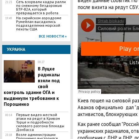
видел данные события. По е
Сеть взорвали кадры ралли
21:23
по снежному бездорожью
после визита на редут СБУ.
БТР-82А, который
превращается в робота
На сирийском аэродроме
19:49
Румейлан высадились
подразделения морской
пехоты США
ВСЕ НОВОСТИ »
УКРАИНА
00:27
В Луцке
радикалы
взяли под
свой
контроль здание ОГА и
выдвинули требования к
Киев пошел на силовой ра
Порошенко
Аваков официально дал "
активистов, блокирующих 
Первые видео жесткой
00:14
атаки на редут в Кривом
Торце и подробности
Как ранее сообщал "Россий
силового разгона блокады
Донбасса
украинских радикалов, от
Возле администрации
23:18
сообщения с ДНР и ЛНР, п
Порошенко выстроился