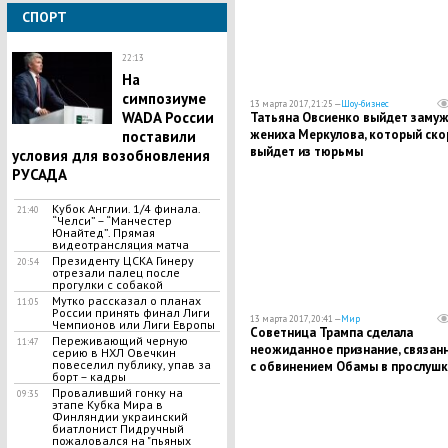
СПОРТ
22:13
На
симпозиуме
13 марта 2017, 21:25 —
Шоу-бизнес
WADA России
Татьяна Овсиенко выйдет замуж
жениха Меркулова, который ско
поставили
выйдет из тюрьмы
условия для возобновления
РУСАДА
Кубок Англии. 1/4 финала.
21:40
“Челси” – “Манчестер
Юнайтед”. Прямая
видеотрансляция матча
Президенту ЦСКА Гинеру
20:54
отрезали палец после
прогулки с собакой
Мутко рассказал о планах
11:05
России принять финал Лиги
13 марта 2017, 20:41 —
Мир
Чемпионов или Лиги Европы
Советница Трампа сделала
Переживающий черную
11:47
неожиданное признание, связан
серию в НХЛ Овечкин
повеселил публику, упав за
с обвинением Обамы в прослушк
борт – кадры
Трампа
Проваливший гонку на
09:35
этапе Кубка Мира в
Финляндии украинский
биатлонист Пидручный
пожаловался на "пьяных