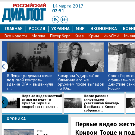
14 марта 2017
02:51
ГЛАВНАЯ
РОССИЯ
УКРАИНА
МИР
ЭКОНОМИКА
ВОЕН
Все новости
Москва
Петербург
Киев
Крым
ИноСМИ
Мнен
В Луцке радикалы взяли
Захарова "ударила" по
Совет Евросо
под свой контроль
Климкину его же
официально п
здание ОГА и выдвинули
оружием после выпадов
действие санк
т...
по Юл...
России
Первые видео жесткой
После разгона
атаки на редут в
силовиками
Кривом Торце и
участников блокады
подробности силов...
Донбасса в Киеве
собрался ...
ХРОНИКА
Первые видео жестк
Кривом Торце и под
19:00