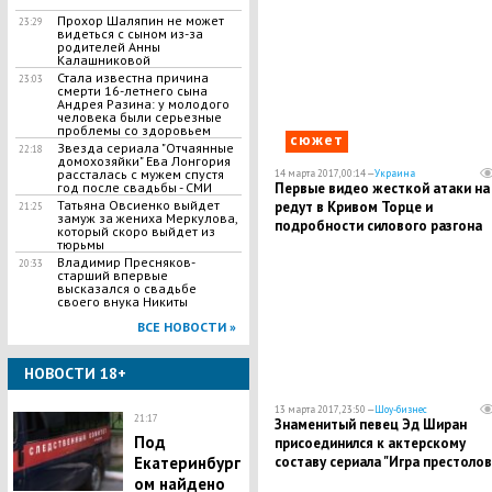
Прохор Шаляпин не может
23:29
видеться с сыном из-за
родителей Анны
Калашниковой
Стала известна причина
23:03
смерти 16-летнего сына
Андрея Разина: у молодого
человека были серьезные
проблемы со здоровьем
сюжет
Звезда сериала "Отчаянные
22:18
домохозяйки" Ева Лонгория
рассталась с мужем спустя
14 марта 2017, 00:14 —
Украина
Первые видео жесткой атаки на
год после свадьбы - СМИ
Татьяна Овсиенко выйдет
редут в Кривом Торце и
21:25
замуж за жениха Меркулова,
подробности силового разгона
который скоро выйдет из
блокады Донбасса
тюрьмы
Владимир Пресняков-
20:33
старший впервые
высказался о свадьбе
своего внука Никиты
ВСЕ НОВОСТИ »
НОВОСТИ 18+
13 марта 2017, 23:50 —
Шоу-бизнес
21:17
Знаменитый певец Эд Ширан
Под
присоединился к актерскому
составу сериала "Игра престолов
Екатеринбург
ом найдено