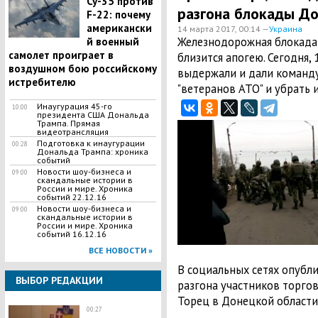
Су-35 против
разгона блокады До
F-22: почему
американски
14 марта 2017, 00:14 —
Украина
Железнодорожная блокада
й военный
самолет проиграет в
близится апогею. Сегодня, 
воздушном бою российскому
выдержали и дали команду
истребителю
"ветеранов АТО" и убрать 
Инаугурация 45-го
10:00
президента США Дональда
Трампа. Прямая
видеотрансляция
Подготовка к инаугурации
00:28
Дональда Трампа: хроника
событий
Новости шоу-бизнеса и
09:00
скандальные истории в
России и мире. Хроника
событий 22.12.16
Новости шоу-бизнеса и
09:00
скандальные истории в
России и мире. Хроника
событий 16.12.16
ВСЕ НОВОСТИ »
В социальных сетях опубл
ВЫБОР РЕДАКЦИИ
разгона участников торго
Торец в Донецкой области,
00:27