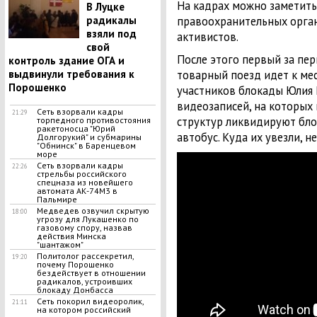
На кадрах можно заметить
В Луцке
радикалы
правоохранительных орга
взяли под
активистов.
свой
После этого первый за пе
контроль здание ОГА и
выдвинули требования к
товарный поезд идет к мес
Порошенко
участников блокады Юлия 
видеозаписей, на которых 
Сеть взорвали кадры
21:29
структур ликвидируют бло
торпедного противостояния
ракетоносца "Юрий
автобус. Куда их увезли, н
Долгорукий" и субмарины
"Обнинск" в Баренцевом
море
Сеть взорвали кадры
22:26
стрельбы российского
спецназа из новейшего
автомата АК-74М3 в
Пальмире
Медведев озвучил скрытую
18:00
угрозу для Лукашенко по
газовому спору, назвав
действия Минска
"шантажом"
Политолог рассекретил,
19:20
почему Порошенко
бездействует в отношении
радикалов, устроивших
блокаду Донбасса
Сеть покорил видеоролик,
21:11
на котором российский