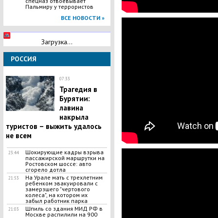
спецназ отвоевывает
Пальмиру у террористов
ВСЕ НОВОСТИ »
Загрузка...
РОССИЯ
07:33
Трагедия в
Бурятии:
лавина
накрыла
туристов – выжить удалось
не всем
Шокирующие кадры взрыва
23:44
пассажирской маршрутки на
Ростовском шоссе: авто
сгорело дотла
На Урале мать с трехлетним
21:53
ребенком эвакуировали с
замерзшего "чертового
колеса", на котором их
забыл работник парка
Шпиль со здания МИД РФ в
21:03
Москве распилили на 900