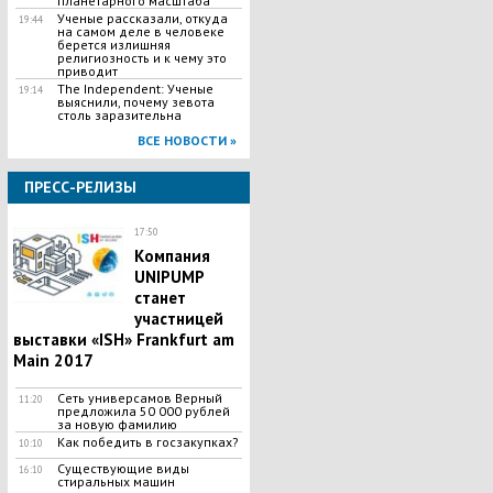
планетарного масштаба
Ученые рассказали, откуда
19:44
на самом деле в человеке
берется излишняя
религиозность и к чему это
приводит
The Independent: Ученые
19:14
выяснили, почему зевота
столь заразительна
ВСЕ НОВОСТИ »
ПРЕСС-РЕЛИЗЫ
17:50
Компания
UNIPUMP
станет
участницей
выставки «ISH» Frankfurt am
Main 2017
Сеть универсамов Верный
11:20
предложила 50 000 рублей
за новую фамилию
Как победить в госзакупках?
10:10
Существующие виды
16:10
стиральных машин