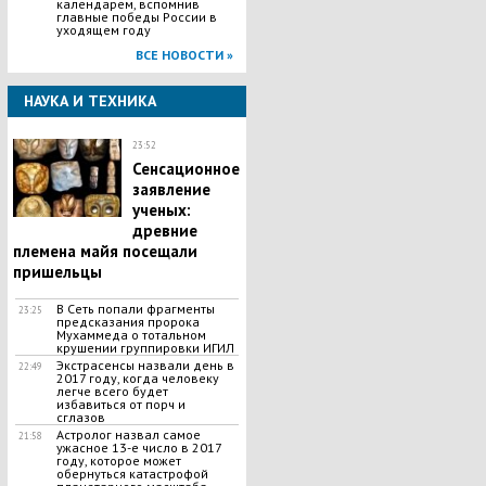
календарем, вспомнив
главные победы России в
уходящем году
ВСЕ НОВОСТИ »
НАУКА И ТЕХНИКА
23:52
Сенсационное
заявление
ученых:
древние
племена майя посещали
пришельцы
В Сеть попали фрагменты
23:25
предсказания пророка
Мухаммеда о тотальном
крушении группировки ИГИЛ
Экстрасенсы назвали день в
22:49
2017 году, когда человеку
легче всего будет
избавиться от порч и
сглазов
Астролог назвал самое
21:58
ужасное 13-е число в 2017
году, которое может
обернуться катастрофой