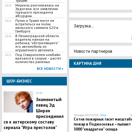
Турцию
Меркель разгневалась на
23:55
Эрдогана: все заявления
турецкого президента
абсурдны
Путин и Трамп могут не
23:51
встретиться на полях
Загрузка...
июльского саммита G20 в
Гамбурге
В Ленинградской области
23:26
водитель наехал на
ребенка, "обстрелявшего"
его автомобиль из
игрушечного автомата
Новости партнеров
Под Ставрополем комбайн
23:11
врезался в скорую – растет
количество раненых
КАРТИНА ДНЯ
ВСЕ НОВОСТИ »
ШОУ-БИЗНЕС
23:50
Знаменитый
певец Эд
Ширан
14 марта 2017, 02:33 —
Мир
присоединил
Сотня пожарных гасит масштаб
ся к актерскому составу
пожар в Подмосковье – пылают
сериала "Игра престолов"
3000 "квадратов" склада