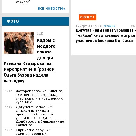
русских"
ВСЕ НОВОСТИ »
сюжет
ФОТО
13 марта 2017, 20:08 —
Украина
Депутат Рады зовет украинцев 
11:57
"майдан" из-за начавшегося раз
Кадры с
участников блокады Донбасса
модного
показа
дочери
Рамзана Кадырова: на
мероприятие в Грозном
Ольга Бузова надела
паранджу
Фоторепортаж из Липецка,
09:12
где ночью и стар, и млад
участвовали в крещенских
купаниях
Документы с полным
14:13
списком пленных и
пропавших без вести
украинских солдат в
Донбассе, опубликованные
Савченко
Сирийские девушки
19:52
удивили военных