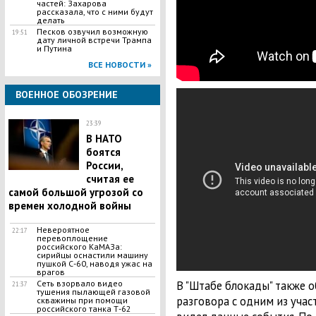
частей: Захарова
рассказала, что с ними будут
делать
Песков озвучил возможную
19:51
дату личной встречи Трампа
и Путина
ВСЕ НОВОСТИ »
ВОЕННОЕ ОБОЗРЕНИЕ
23:39
В НАТО
боятся
России,
считая ее
самой большой угрозой со
времен холодной войны
Невероятное
22:17
перевоплощение
российского КаМАЗа:
сирийцы оснастили машину
пушкой С-60, наводя ужас на
врагов
Сеть взорвало видео
В "Штабе блокады" также 
21:37
тушения пылающей газовой
разговора с одним из уча
скважины при помощи
российского танка Т-62