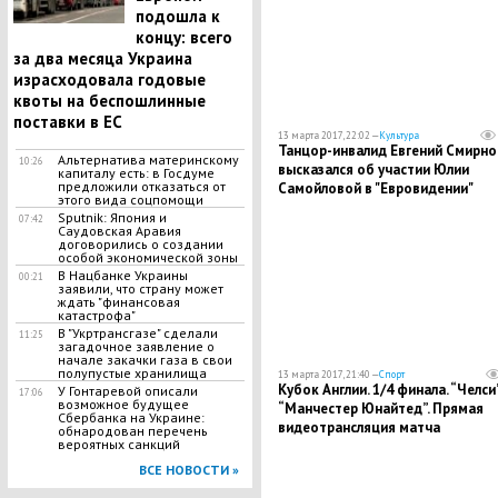
подошла к
концу: всего
за два месяца Украина
израсходовала годовые
квоты на беспошлинные
поставки в ЕС
13 марта 2017, 22:02 —
Культура
Танцор-инвалид Евгений Смирно
Альтернатива материнскому
10:26
высказался об участии Юлии
капиталу есть: в Госдуме
предложили отказаться от
Самойловой в "Евровидении"
этого вида соцпомощи
Sputnik: Япония и
07:42
Саудовская Аравия
договорились о создании
особой экономической зоны
В Нацбанке Украины
00:21
заявили, что страну может
ждать "финансовая
катастрофа"
В "Укртрансгазе" сделали
11:25
загадочное заявление о
начале закачки газа в свои
полупустые хранилища
13 марта 2017, 21:40 —
Спорт
Кубок Англии. 1/4 финала. “Челси”
У Гонтаревой описали
17:06
возможное будущее
“Манчестер Юнайтед”. Прямая
Сбербанка на Украине:
видеотрансляция матча
обнародован перечень
вероятных санкций
ВСЕ НОВОСТИ »