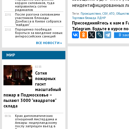
кордон силовиков, туда
неидентифицированных л
направились сотни
радикалов
Теги:
,
,
,
Происшествия
СБУ
АТО
Обществ
После разгона силовиками
22:51
участников блокады
Торговая блокада ЛДНР
Донбасса в Киеве собрался
Присоединяйтесь к нам в Fa
"майдан"
Telegram. Будьте в курсе п
Порошенко пообещал
22:11
бороться за введение новых
В зак
антироссийских санкций
ВСЕ НОВОСТИ »
МИР
02:33
Сотня
пожарных
гасит
масштабный
пожар в Подмосковье –
пылают 3000 "квадратов"
склада
Крах дипломатических
00:36
отношений Амстердама и
Анкары: нидерландскому
послу запрещен въезд в