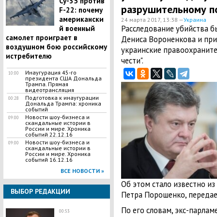
Су-35 против
разрушительному п
F-22: почему
американски
24 марта 2017, 13:38 —
Украина
Расследование убийства б
й военный
самолет проиграет в
Дениса Вороненкова и при
воздушном бою российскому
украинские правоохраните
истребителю
чести".
Инаугурация 45-го
10:00
президента США Дональда
Трампа. Прямая
видеотрансляция
Подготовка к инаугурации
00:28
Дональда Трампа: хроника
событий
Новости шоу-бизнеса и
09:00
скандальные истории в
России и мире. Хроника
событий 22.12.16
Новости шоу-бизнеса и
09:00
скандальные истории в
России и мире. Хроника
событий 16.12.16
ВСЕ НОВОСТИ »
Об этом стало известно из
ВЫБОР РЕДАКЦИИ
Петра Порошенко, передает
По его словам, экс-парла
00:53