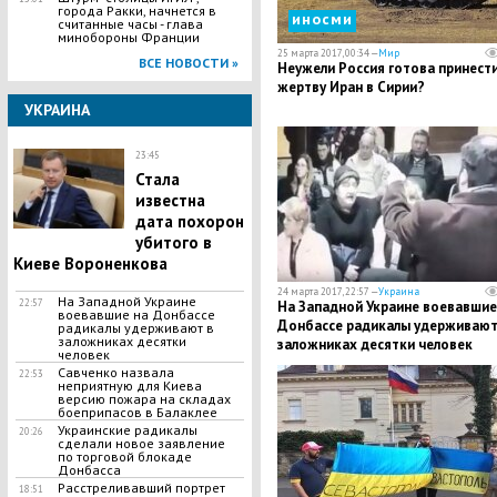
города Ракки, начнется в
иносми
считанные часы - глава
минобороны Франции
25 марта 2017, 00:34 —
Мир
ВСЕ НОВОСТИ »
Неужели Россия готова принести
жертву Иран в Сирии?
УКРАИНА
23:45
Стала
известна
дата похорон
убитого в
Киеве Вороненкова
24 марта 2017, 22:57 —
Украина
На Западной Украине
22:57
На Западной Украине воевавшие
воевавшие на Донбассе
Донбассе радикалы удерживают
радикалы удерживают в
заложниках десятки
заложниках десятки человек
человек
Савченко назвала
22:53
неприятную для Киева
версию пожара на складах
боеприпасов в Балаклее
Украинские радикалы
20:26
сделали новое заявление
по торговой блокаде
Донбасса
Расстреливавший портрет
18:51