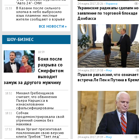
"Авто 24" - СМИ
24 марта 2017, 20:26 —
Украина
Украинские радикалы сделали н
В Казани после сильного
21:33
хлопка в небо выбросило
заявление по торговой блокаде
язык пламени: местные
Донбасса
жители сообщают о взрыве
ВСЕ НОВОСТИ »
ШОУ-БИЗНЕС
18:59
Боня после
разрыва со
Смерфитом
24 марта 2017, 19:58 —
Мир
Пушков разъяснил, что означает
выходит
встреча Ле Пен и Путина в Крем
замуж за другого мужчину
Михаил Гребенщиков
18:32
считает, что обвинения
Пьера Нарцисса в
изнасиловании
сфальсифицированы
Собчак
18:11
продемонстрировала свой
утренний снимок без
макияжа
Иван Ургант презентовал
17:32
поклонникам свою версию
клипа "Грибов" "Тает лед"
24 марта 2017, 19:39 —
Мир