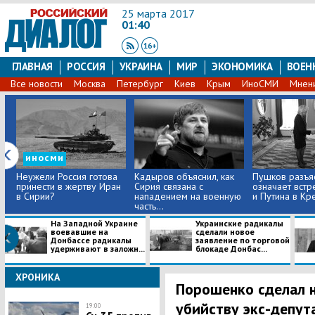
25 марта 2017
01:40
ГЛАВНАЯ
РОССИЯ
УКРАИНА
МИР
ЭКОНОМИКА
ВОЕН
Все новости
Москва
Петербург
Киев
Крым
ИноСМИ
Мнен
иносми
Неужели Россия готова
Кадыров объяснил, как
Пушков разъяс
принести в жертву Иран
Сирия связана с
означает встр
в Сирии?
нападением на военную
и Путина в Кр
часть...
На Западной Украине
Украинские радикалы
воевавшие на
сделали новое
Донбассе радикалы
заявление по торговой
удерживают в заложн...
блокаде Донбас...
ХРОНИКА
Порошенко сделал н
убийству экс-депут
19:00