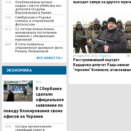
выходит замуж за другого мужч
Опубликованы жуткие
15:50
кадры с места убийства экс-
депутата Госдумы
Вороненкова в Киеве
Самбурская и Рудова
15:06
снялись в откровенной
фотосессии
52-летняя Алена Апина
20:21
шокировала постельным
снимком с обнаженным
мужчиной
В Сети появилось
08:00
откровенное архивное фото
Ренаты Литвиновой
24 марта 2017, 18:51 —
Украина
ВСЕ НОВОСТИ »
Расстреливавший портрет
Кадырова депутат Рады назвал
"героями" боевиков, атаковавш
ЭКОНОМИКА
воинскую часть в Чечне
23:15
В Сбербанке
сделали
официальное
заявление по
поводу блокирования своих
офисов на Украине
Сестры организовали
10:36
семейный рэкет в