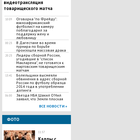
видеотрансляция
товарищеского матча
Оговорка "по Фрейду":
10:09
южноафриканский
футболист на камеру
поблагодарил за
поддержку жену и
любовницу
В Дагестане во время
00:23
турнира по борьбе
произошла массовая драка
Лидеры сборной России,
20:23
угодившие в "список
Макларена", не готовятся к
мартовским товарищеским
матчам
Болельщики высмеяли
13:41
обвинения в адрес сборной
России по футболу образца
2014 года в употреблении
допинга
Звезда НБА Шакил О’Нил
06:00
заявил, что Земля плоская
ВСЕ НОВОСТИ »
ФОТО
11:57
Кадры с