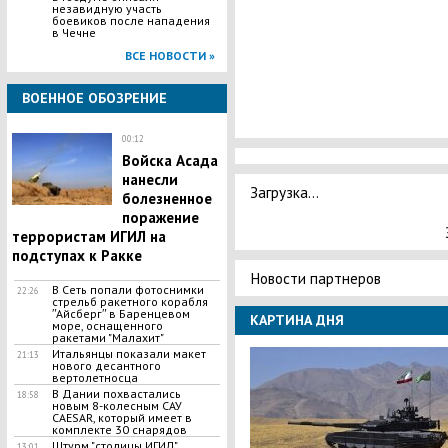
незавидную участь
боевиков после нападения
в Чечне
ВСЕ НОВОСТИ »
ВОЕННОЕ ОБОЗРЕНИЕ
00:12
Войска Асада
нанесли
Загрузка...
болезненное
поражение
террористам ИГИЛ на
подступах к Ракке
Новости партнеров
В Сеть попали фотоснимки
22:26
стрельб ракетного корабля
ʺАйсбергʺ в Баренцевом
КАРТИНА ДНЯ
море, оснащенного
ракетами "Малахит"
Итальянцы показали макет
21:13
нового десантного
вертолетносца
В Дании похвастались
18:58
новым 8-колесным САУ
CAESAR, который имеет в
комплекте 30 снарядов
Штурм "столицы ИГИЛ",
13:01