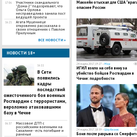
Маккейн отыскал для США "врага
Участники скандального
17:06
"Дома-2" подозревают, что
опаснее России
Ольга Орлова
несправедливо заняла пост
ведущей проекта
Агата Муцениеце
16:21
откровенно рассказала о
своих отношениях с Павлом
Прилучным
ВСЕ НОВОСТИ »
НОВОСТИ 18+
24 марта 2017, 19:27 —
Мир
16:11
ИГИЛ взяло на себя вину за
В Сети
убийство бойцов Росгвардии в
появились
Чечне: подробности
кадры
последствий
ожесточенного боя военных
Росгвардии с террористами,
вероломно атаковавшими
базу в Чечне
Массовое ДТП с
06:37
российскими военными на
24 марта 2017, 18:59 —
Шоу-бизнес
Сахалине - есть погибшие и
Боня после разрыва со Смерфит
раненые