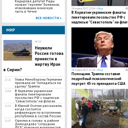
Кадырова депутат Рады
назвал "героями" боевиков,
атаковавших воинскую
24 марта 2017, 22:04 —
Мир
часть в Чечне
В Хорватии украинские фанаты
пикетировали посольство РФ с
ВСЕ НОВОСТИ »
надписью "Севастополь" на флаг
МИР
00:34
Неужели
Россия готова
принести в
жертву Иран
в Сирии?
24 марта 2017, 21:14 —
Мир
Помощник Трампа составил
подробный психологический
Глава Минобороны Германии
22:21
призвала не "попадаться на
портрет 45-го президента США
удочку" Трампа
В Хорватии украинские
22:04
фанаты пикетировали
посольство РФ с надписью
"Севастополь" на флагах
В Южной Осетии рассказали,
21:55
когда состоится
референдум по вступлению
республики в состав России
Стрелял в голову: в районе
21:37
Домодедово "сотрудник
ФСБ" атаковал журналистов