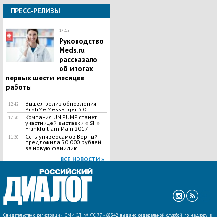
ПРЕСС-РЕЛИЗЫ
17:15
Руководство
Meds.ru
рассказало
об итогах
первых шести месяцев
работы
Вышел релиз обновления
12:42
PushMe Messenger 3.0
Компания UNIPUMP станет
17:50
участницей выставки «ISH»
Frankfurt am Main 2017
Сеть универсамов Верный
11:20
предложила 50 000 рублей
за новую фамилию
ВСЕ НОВОСТИ »
Свидетельство о регистрации СМИ ЭЛ № ФС 77 - 68342 выдано федеральной службой по надзору в