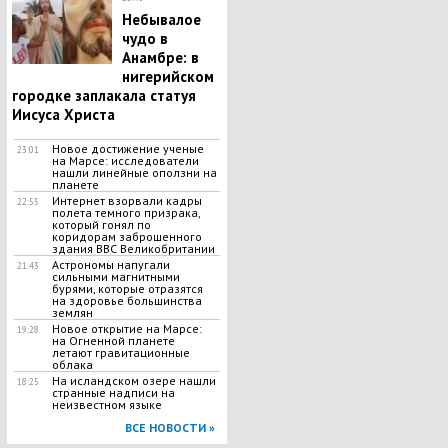
Небывалое
чудо в
Анамбре: в
нигерийском
городке заплакала статуя
Иисуса Христа
Новое достижение ученые
23:01
на Марсе: исследователи
нашли линейные оползни на
планете
Интернет взорвали кадры
22:55
полета темного призрака,
который гонял по
коридорам заброшенного
здания ВВС Великобритании
Астрономы напугали
21:43
сильными магнитными
бурями, которые отразятся
на здоровье большинства
землян
Новое открытие на Марсе:
19:28
на Огненной планете
летают гравитационные
облака
На исландском озере нашли
18:25
странные надписи на
неизвестном языке
ВСЕ НОВОСТИ »