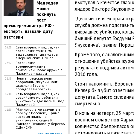
выступал в качестве главн
Медведев
может
лидере Викторе Януковиче
покинуть
"Дело чести всех правоохр
пост
служба должна подставить
премьер-министра РФ -
эксперты назвали дату
вчерашнее убийство, когда
отставки
бывший депутат Госдумы Р
Януковича", - заявил Порош
Сеть взорвали кадры, как
06:03
российский танк Т-90
Кроме того, с аналогичны
выдерживает два удара
американских ПТУРов
отношении убийства журна
Российские
22:07
военнослужащие
результате подрыва автом
применили новое оружие в
2016 года.
Пальмире – кадры
Новые предсказания
22:43
пророчицы Джулии Ванг
Стоит напомнить, Вороненк
ужаснули Европу и
порадовали россиян
Киллер был убит ответным
Сеть взорвали кадры, как
06:10
депутата. Самого силовика
российские истребители
уничтожили две цели ИГ под
смертельно.
Пальмирой
"Намного легче вступить в
11:50
В ночь на четверг, 23 мар
борьбу с Россией", - Трамп
раскрыл планы по
военном складе под Харьк
уничтожению судна РФ
"Виктора Леонова" у берегов
количество боеприпасов ок
США - СМИ
детонировать и разлетать