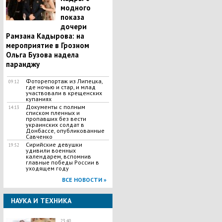
модного
показа
дочери
Рамзана Кадырова: на
мероприятие в Грозном
Ольга Бузова надела
паранджу
Фоторепортаж из Липецка,
09:12
где ночью и стар, и млад
участвовали в крещенских
купаниях
Документы с полным
14:13
списком пленных и
пропавших без вести
украинских солдат в
Донбассе, опубликованные
Савченко
Сирийские девушки
19:52
удивили военных
календарем, вспомнив
главные победы России в
уходящем году
ВСЕ НОВОСТИ »
НАУКА И ТЕХНИКА
23:40