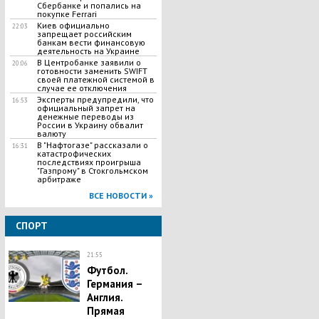
Сбербанке и попались на
покупке Ferrari
Киев официально
22:03
запрещает российским
банкам вести финансовую
деятельность на Украине
В Центробанке заявили о
20:06
готовности заменить SWIFT
своей платежной системой в
случае ее отключения
Эксперты предупредили, что
16:53
официальный запрет на
денежные переводы из
России в Украину обвалит
валюту
В "Нафтогазе" рассказали о
16:31
катастрофических
последствиях проигрыша
"Газпрому" в Стокгольмском
арбитраже
ВСЕ НОВОСТИ »
СПОРТ
21:55
Футбол.
Германия –
Англия.
Прямая