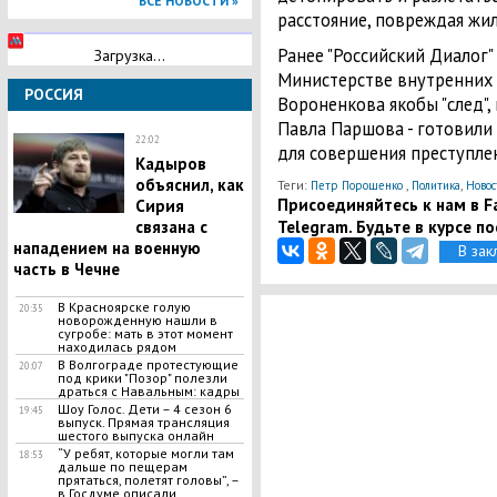
ВСЕ НОВОСТИ »
расстояние, повреждая жи
Ранее "Российский Диалог"
Загрузка...
Министерстве внутренних
РОССИЯ
Вороненкова якобы "след",
Павла Паршова - готовили
22:02
для совершения преступле
Кадыров
объяснил, как
Теги:
,
,
Петр Порошенко
Политика
Новос
Присоединяйтесь к нам в Fa
Сирия
Telegram. Будьте в курсе п
связана с
нападением на военную
В зак
часть в Чечне
В Красноярске голую
20:35
новорожденную нашли в
сугробе: мать в этот момент
находилась рядом
В Волгограде протестующие
20:07
под крики "Позор" полезли
драться с Навальным: кадры
Шоу Голос. Дети – 4 сезон 6
19:45
выпуск. Прямая трансляция
шестого выпуска онлайн
“У ребят, которые могли там
18:53
дальше по пещерам
прятаться, полетят головы”, –
в Госдуме описали