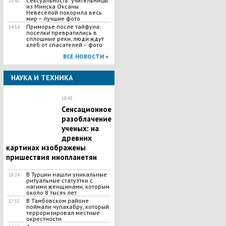
Сексуальность "учительницы"
23:42
из Минска Оксаны
Невеселой покорила весь
мир – лучшие фото
Приморье после тайфуна:
14:54
поселки превратились в
сплошные реки, люди ждут
хлеб от спасателей – фото
ВСЕ НОВОСТИ »
НАУКА И ТЕХНИКА
18:43
Сенсационное
разоблачение
ученых: на
древних
картинах изображены
пришествия инопланетян
В Турции нашли уникальные
18:24
ритуальные статуэтки с
нагими женщинами, которым
около 8 тысяч лет
В Тамбовском районе
17:55
поймали чупакабру, который
терроризировал местные
окрестности