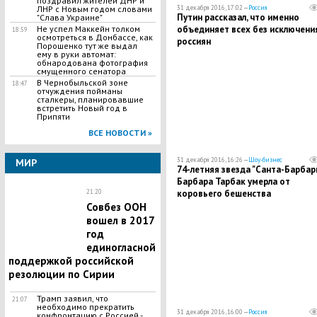
поздравил жителей ДНР и
31 декабря 2016, 17:02 —
Россия
ЛНР с Новым годом словами
Путин рассказал, что именно
"Слава Украине"
объединяет всех без исключени
Не успел Маккейн толком
18:59
осмотреться в Донбассе, как
россиян
Порошенко тут же выдал
ему в руки автомат:
обнародована фотография
смущенного сенатора
В Чернобыльской зоне
18:47
отчуждения пойманы
сталкеры, планировавшие
встретить Новый год в
Припяти
ВСЕ НОВОСТИ »
31 декабря 2016, 16:26 —
Шоу-бизнес
МИР
74-летняя звезда "Санта-Барбар
Барбара Тарбак умерла от
коровьего бешенства
21:20
Совбез ООН
вошел в 2017
год
единогласной
поддержкой российской
резолюции по Сирии
Трамп заявил, что
21:07
необходимо прекратить
31 декабря 2016, 16:00 —
Россия
конфронтацию с Россией -