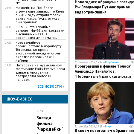
Новогоднее обращение президе
NYT
РФ Владимира Путина: прямая
Маккейн на Донбассе
20:30
угрожающе заявил, что Киев
видеотрансляция
в 2017 году отправит всех
захватчиков "туда, откуда
они пришли"
​В Вашингтон прибыл
20:15
самолет Ил-96 для доставки
высланных из США
российских дипломатов
Чрезвычайное
19:50
происшествие в аэропорту
Тегерана: во время
экстренной посадки огонь
охватил пассажирский
лайнер
31 декабря 2016, 15:37 —
Шоу-бизнес
​Потасовка на музыкальном
Проигравший в финале "Голоса"
19:49
фестивале Falls Festival: при
Александр Панайотов:
давке в Австралии
пострадали более 80
"Победителей, как оказалось, в
человек
этом конкурсе нет"
ВСЕ НОВОСТИ »
ШОУ-БИЗНЕС
19:14
Звезда
фильма
31 декабря 2016, 15:18 —
Мир
"Чародейки"
В своем новогоднем обращении