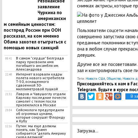
Резонансное
снимках актрисы, которые пр
заявление
Чуркина по
американски
м семейным ценностям:
Пользователи соцсети начали
постпред России при ООН
рассказал, на ком именно
совершенно запустила свою ф
Обама захотел отыграться с
преданные поклонники вступ
помощью новых санкций
она в любом случае прекрасн
девушек.
В самом "сердце" Белграда
08:41
парку присвоили имя
Другие все же посоветовали
погибшего ансамбля им.
Александрова
зал и контролировать свое п
Интернет взорвали кадры
22:48
полета нового истребителя
Теги:
Новости США
,
Общество
,
Новости д
Т-50, оснащенного
Присоединяйтесь к нам в Face
сдвоенной 30-
Telegram. Будьте в курсе пос
миллиметровой пушкой
Лавров и Чавушоглу отдали
21:51
В з
Карлову последние почести:
самолет с телом посла
приземлился в Москве
Сейсмологи предупредили
23:04
об огромных цунами,
которые сокрушат Флориду
и Кубу
Путин: мы еще должны
12:16
понять, как Трамп
Загрузка...
собирается "делать Америку
снова великой"