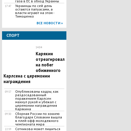
газа в ЕС в обход Украины
Украинцы по сей день
17:47
остаются папуасами, а
власти играют на этом -
Тимошенко
ВСЕ НОВОСТИ »
СПОРТ
14:04
Карякин
отреагировал
на побег
обиженного
Карлсена с церемонии
награждения
Опубликованы кадры, как
09:57
раздосадованный
поражением Карлсен
махнул рукой и убежал с
церемонии награждения
Карякина
Сборная России по хоккею
09:30
благодаря Словакии вышла
в плей-офф молодежного
чемпионата мира
Сотникова может лишиться
22:59