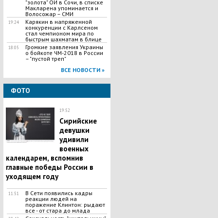
"золота" ОИ в Сочи, в списке
Макларена упоминается и
Волосожар – СМИ
Карякин в напряженной
19:24
конкуренции с Карлсеном
стал чемпионом мира по
быстрым шахматам в блице
Громкие заявления Украины
18:05
о бойкоте ЧМ-2018 в России
– "пустой треп"
ВСЕ НОВОСТИ »
ФОТО
19:52
Сирийские
девушки
удивили
военных
календарем, вспомнив
главные победы России в
уходящем году
В Сети появились кадры
11:51
реакции людей на
поражение Клинтон: рыдают
все - от стара до млада