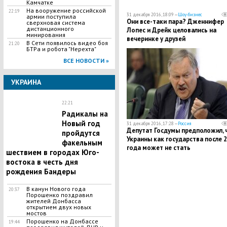
Камчатке
На вооружение российской
22:19
31 декабря 2016, 18:09 —
Шоу-бизнес
армии поступила
Они все-таки пара? Дженнифер
сверхновая система
дистанционного
Лопес и Дрейк целовались на
минирования
вечеринке у друзей
В Сети появилось видео боя
21:20
БТРа и робота "Нерехта"
ВСЕ НОВОСТИ »
УКРАИНА
22:21
Радикалы на
Новый год
31 декабря 2016, 17:28 —
Россия
Депутат Госдумы предположил, 
пройдутся
Украины как государства после 
факельным
года может не стать
шествием в городах Юго-
востока в честь дня
рождения Бандеры
В канун Нового года
20:37
Порошенко поздравил
жителей Донбасса
открытием двух новых
мостов
Порошенко на Донбассе
19:44