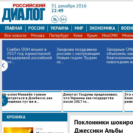
31 декабря 2016
22:49
ГЛАВНАЯ
РОССИЯ
УКРАИНА
МИР
ЭКОНОМИКА
ВОЕН
Все новости
Москва
Петербург
Киев
Крым
ИноСМИ
Мнен
Совбез ООН вошел в
​Захарова поздравила
Западные СМ
2017 год единогласной
россиян с наступающим
объяснили, ка
поддержкой российской
Новым годом: "Будем
благосклонны
ре...
си...
новогодним же
Не успел Маккейн толком
Депутат Госдумы предположил,
Это 
осмотреться в Донбассе, как
что Украины как государства
Хилл
Порошенко тут же в...
после 2017 го...
разв
ХРОНИКА
Поклонники шокир
Джессики Альбы
09:00