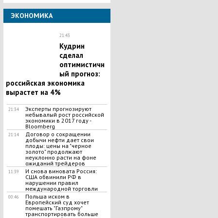
ЭКОНОМИКА
21:43
Кудрин
сделал
оптимистичн
ый прогноз:
российская экономика
вырастет на 4%
Эксперты прогнозируют
21:34
небывалый рост российской
экономики в 2017 году -
Bloomberg
Договор о сокращении
21:14
добычи нефти дает свои
плоды: цены на "черное
золото" продолжают
неуклонно расти на фоне
ожиданий трейдеров
И снова виновата Россия:
11:39
США обвинили РФ в
нарушении правил
международной торговли
Польша иском в
00:46
Европейский суд хочет
помешать "Газпрому"
транспортировать больше