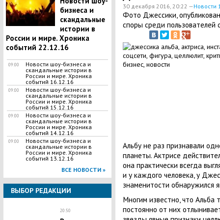
Новости шоу-
30 декабря 2016, 20:22 —
Новости 
бизнеса и
Фото Джессики, опубликован
скандальные
споры среди пользователей 
истории в
России и мире. Хроника
событий 22.12.16
Новости шоу-бизнеса и
09:00
скандальные истории в
России и мире. Хроника
событий 16.12.16
Новости шоу-бизнеса и
09:00
скандальные истории в
России и мире. Хроника
событий 15.12.16
Новости шоу-бизнеса и
09:00
скандальные истории в
России и мире. Хроника
событий 14.12.16
Новости шоу-бизнеса и
09:00
Альбу не раз признавали од
скандальные истории в
России и мире. Хроника
планеты. Актрисе действител
событий 13.12.16
она практически всегда выгл
ВСЕ НОВОСТИ »
и у каждого человека, у Джес
знаменитости обнаружился я
ВЫБОР РЕДАКЦИИ
Многим известно, что Альба 
постоянно от них отлынивает.
20:50
звезды явные признаки целл