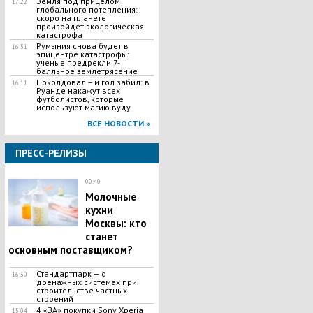
Земля под прицелом
17:22
глобального потепления:
скоро на планете
произойдет экологическая
катастрофа
Румыния снова будет в
16:51
эпицентре катастрофы:
ученые предрекли 7-
балльное землетрясение
Поколдовал – и гол забил: в
16:11
Руанде накажут всех
футболистов, которые
используют магию вуду
ВСЕ НОВОСТИ »
ПРЕСС-РЕЛИЗЫ
00:40
Молочные
кухни
Москвы: кто
станет
основным поставщиком?
Стандартпарк — о
16:30
дренажных системах при
строительстве частных
строений
4 «ЗА» покупки Sony Xperia
15:04