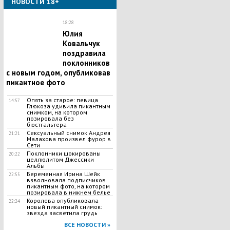
НОВОСТИ 18+
18:28
Юлия
Ковальчук
поздравила
поклонников
с новым годом, опубликовав
пикантное фото
Опять за старое: певица
14:57
Глюкоза удивила пикантным
снимком, на котором
позировала без
бюстгальтера
Сексуальный снимок Андрея
21:21
Малахова произвел фурор в
Сети
Поклонники шокированы
20:22
целлюлитом Джессики
Альбы
Беременная Ирина Шейк
22:55
взволновала подписчиков
пикантным фото, на котором
позировала в нижнем белье
Королева опубликовала
22:24
новый пикантный снимок:
звезда засветила грудь
ВСЕ НОВОСТИ »