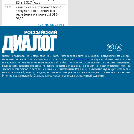
Z3 в 2017 году
Классика не стареет! Топ-3
23:02
популярных кнопочных
телефона на конец 2016
года
ВСЕ НОВОСТИ »
Любое использование материалов или части материалов сайта RusDialog.ru допускается только при
наличии открытой для индексации гиперссылки на
RusDialog.ru
в первом абзаце новости или
материала. Использование материалов сайта без письменного соглашения редакции запрещено.
Полное копирование содержания текста новости запрещено. Редакция не несет ответственности за
достоверность фактов, присланных нашими читателями. Редакция выборочно публикует материалы
наших читателей, предупреждая, что мнения авторов могут не совпадать с мнением редакции.
Мнение журналистов RusDialog.ru также может не совпадать с позицией редакции.