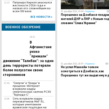
Патриарх Кирилл ужаснулся
21:23
жестокости 2016 года и
назвал его сложнейшим во
всем XXI веке
31 декабря 2016, 19:44 —
Украина
Порошенко на Донбассе поздра
ВСЕ НОВОСТИ »
жителей ДНР и ЛНР с Новым го
словами "Слава Украине"
ВОЕННОЕ ОБОЗРЕНИЕ
18:32
В
Афганистане
резко
“прижали”
движение “Талибан”: за один
31 декабря 2016, 18:59 —
Украина
день террористы потеряли
Не успел Маккейн толком
более полусотни своих
осмотреться в Донбассе, как
сторонников
Порошенко тут же выдал ему в 
автомат: обнародована
"Смерчи" и "Грады" в
фотография смущенного сенато
07:44
прошлом: Интернет
взорвали кадры
смертоносных залпов РСЗО
"Торнадо-С"
Сеть взорвали кадры
23:08
перехватчиков МиГ-31,
которые уничтожили
вражеские подлодки на