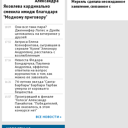
Александра
Меркель сделала неожиданное
Яковлева кардинально
заявление, связанное с
терроризмом и мигрантами в
сменила имидж благодаря
Германии
"Модному приговору"
Они все-таки пара?
18:09
Дженнифер Лопес и Дрейк
целовались на вечеринке у
друзей
Актриса Елена
17:32
Ксенофонтова, сыгравшая в
сериале "Кухня" Элеонору
Андреевну, рассталась с
возлюбленным
Невеста Федора
17:16
Бондарчука, Паулина
Андреева, эффектно
ответила на вопрос
журналистов о том, как
можно ее завоевать
74-летняя звезда "Санта-
16:26
Барбары" Барбара Тарбак
умерла от коровьего
бешенства
Проигравший в финале
15:37
"Голоса" Александр
Панайотов: "Победителей,
как оказалось, в этом
конкурсе нет"
ВСЕ НОВОСТИ »