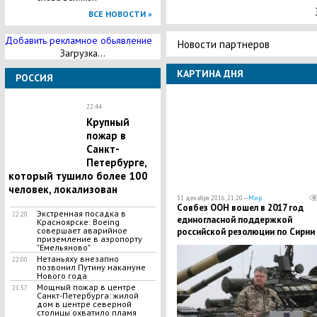
ВСЕ НОВОСТИ »
Добавить рекламное обьявление
Новости партнеров
Загрузка...
КАРТИНА ДНЯ
РОССИЯ
22:44
​Крупный
пожар в
Санкт-
Петербурге,
который тушило более 100
человек, локализован
31 декабря 2016, 21:20 —
Мир
Совбез ООН вошел в 2017 год
​Экстренная посадка в
22:20
единогласной поддержкой
Красноярске: Boeing
совершает аварийное
российской резолюции по Сирии
приземление в аэропорту
"Емельяново"
Нетаньяху внезапно
22:00
позвонил Путину накануне
Нового года
​Мощный пожар в центре
21:57
Санкт-Петербурга: жилой
дом в центре северной
столицы охватило пламя