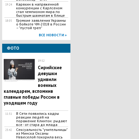
Карякин в напряженной
19:24
конкуренции с Карлсеном
стал чемпионом мира по
быстрым шахматам в блице
Громкие заявления Украины
18:05
о бойкоте ЧМ-2018 в России
– "пустой треп"
ВСЕ НОВОСТИ »
ФОТО
19:52
Сирийские
девушки
удивили
военных
календарем, вспомнив
главные победы России в
уходящем году
В Сети появились кадры
11:51
реакции людей на
поражение Клинтон: рыдают
все - от стара до млада
Сексуальность "учительницы"
23:42
из Минска Оксаны
Невеселой покорила весь