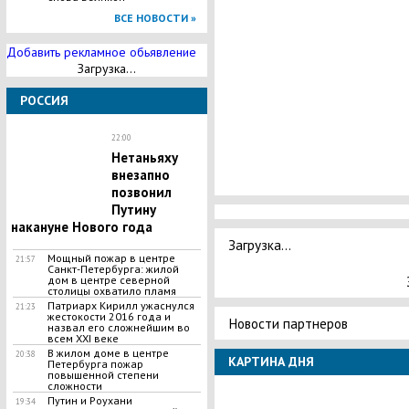
ВСЕ НОВОСТИ »
Добавить рекламное обьявление
Загрузка...
РОССИЯ
22:00
Нетаньяху
внезапно
позвонил
Путину
накануне Нового года
Загрузка...
​Мощный пожар в центре
21:57
Санкт-Петербурга: жилой
дом в центре северной
столицы охватило пламя
Патриарх Кирилл ужаснулся
21:23
жестокости 2016 года и
Новости партнеров
назвал его сложнейшим во
всем XXI веке
В жилом доме в центре
20:38
КАРТИНА ДНЯ
Петербурга пожар
повышенной степени
сложности
Путин и Роухани
19:34