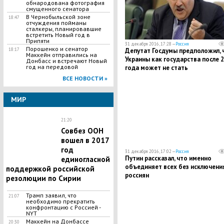
обнародована фотография
смущенного сенатора
В Чернобыльской зоне
18:47
отчуждения пойманы
сталкеры, планировавшие
встретить Новый год в
Припяти
31 декабря 2016, 17:28 —
Россия
Порошенко и сенатор
Депутат Госдумы предположил, 
18:17
Маккейн отправились на
Украины как государства после 
Донбасс и встречают Новый
год на передовой
года может не стать
ВСЕ НОВОСТИ »
МИР
21:20
Совбез ООН
вошел в 2017
год
31 декабря 2016, 17:02 —
Россия
Путин рассказал, что именно
единогласной
объединяет всех без исключени
поддержкой российской
россиян
резолюции по Сирии
Трамп заявил, что
21:07
необходимо прекратить
конфронтацию с Россией -
NYT
Маккейн на Донбассе
20:30