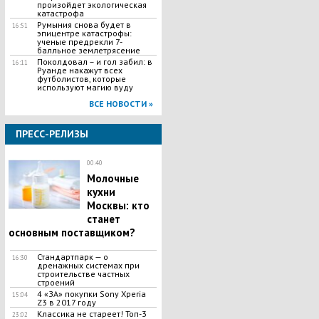
произойдет экологическая
катастрофа
Румыния снова будет в
16:51
эпицентре катастрофы:
ученые предрекли 7-
балльное землетрясение
Поколдовал – и гол забил: в
16:11
Руанде накажут всех
футболистов, которые
используют магию вуду
ВСЕ НОВОСТИ »
ПРЕСС-РЕЛИЗЫ
00:40
Молочные
кухни
Москвы: кто
станет
основным поставщиком?
Стандартпарк — о
16:30
дренажных системах при
строительстве частных
строений
4 «ЗА» покупки Sony Xperia
15:04
Z3 в 2017 году
Классика не стареет! Топ-3
23:02