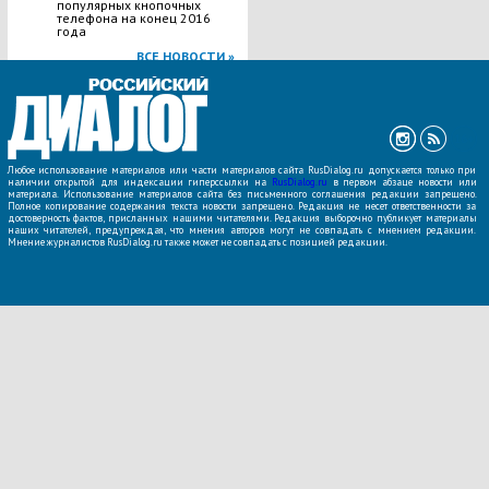
популярных кнопочных
телефона на конец 2016
года
ВСЕ НОВОСТИ »
Любое использование материалов или части материалов сайта RusDialog.ru допускается только при
наличии открытой для индексации гиперссылки на
RusDialog.ru
в первом абзаце новости или
материала. Использование материалов сайта без письменного соглашения редакции запрещено.
Полное копирование содержания текста новости запрещено. Редакция не несет ответственности за
достоверность фактов, присланных нашими читателями. Редакция выборочно публикует материалы
наших читателей, предупреждая, что мнения авторов могут не совпадать с мнением редакции.
Мнение журналистов RusDialog.ru также может не совпадать с позицией редакции.