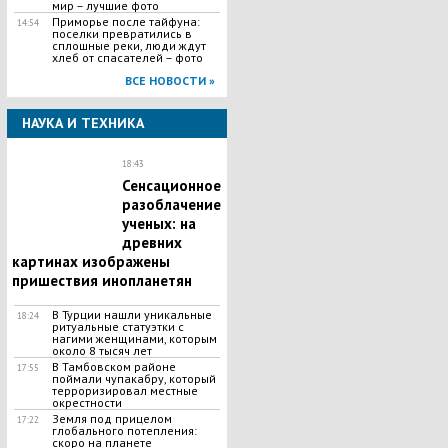
мир – лучшие фото
Приморье после тайфуна:
14:54
поселки превратились в
сплошные реки, люди ждут
хлеб от спасателей – фото
ВСЕ НОВОСТИ »
НАУКА И ТЕХНИКА
18:43
Сенсационное
разоблачение
ученых: на
древних
картинах изображены
пришествия инопланетян
В Турции нашли уникальные
18:24
ритуальные статуэтки с
нагими женщинами, которым
около 8 тысяч лет
В Тамбовском районе
17:55
поймали чупакабру, который
терроризировал местные
окрестности
Земля под прицелом
17:22
глобального потепления:
скоро на планете