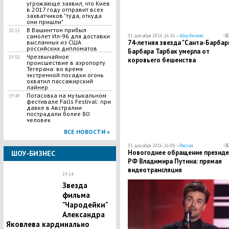
угрожающе заявил, что Киев
в 2017 году отправит всех
захватчиков "туда, откуда
они пришли"
​В Вашингтон прибыл
20:15
самолет Ил-96 для доставки
31 декабря 2016, 16:26 —
Шоу-бизнес
74-летняя звезда "Санта-Барбар
высланных из США
российских дипломатов
Барбара Тарбак умерла от
Чрезвычайное
19:50
коровьего бешенства
происшествие в аэропорту
Тегерана: во время
экстренной посадки огонь
охватил пассажирский
лайнер
​Потасовка на музыкальном
19:49
фестивале Falls Festival: при
давке в Австралии
пострадали более 80
человек
ВСЕ НОВОСТИ »
31 декабря 2016, 16:00 —
Россия
Новогоднее обращение президе
ШОУ-БИЗНЕС
РФ Владимира Путина: прямая
видеотрансляция
19:14
Звезда
фильма
"Чародейки"
Александра
Яковлева кардинально