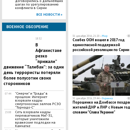
договорились о дальнейших
шагах по урегулированию
конфликта в Сирии
ВСЕ НОВОСТИ »
ВОЕННОЕ ОБОЗРЕНИЕ
31 декабря 2016, 21:20 —
Мир
18:32
Совбез ООН вошел в 2017 год
В
единогласной поддержкой
российской резолюции по Сирии
Афганистане
резко
“прижали”
движение “Талибан”: за один
день террористы потеряли
более полусотни своих
сторонников
"Смерчи" и "Грады" в
07:44
прошлом: Интернет
31 декабря 2016, 19:44 —
Украина
взорвали кадры
Порошенко на Донбассе поздра
смертоносных залпов РСЗО
жителей ДНР и ЛНР с Новым го
"Торнадо-С"
словами "Слава Украине"
Сеть взорвали кадры
23:08
перехватчиков МиГ-31,
которые уничтожили
вражеские подлодки на
Камчатке