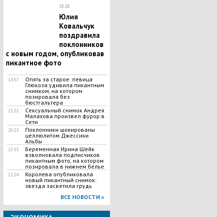
18:28
Юлия
Ковальчук
поздравила
поклонников
с новым годом, опубликовав
пикантное фото
Опять за старое: певица
14:57
Глюкоза удивила пикантным
снимком, на котором
позировала без
бюстгальтера
Сексуальный снимок Андрея
21:21
Малахова произвел фурор в
Сети
Поклонники шокированы
20:22
целлюлитом Джессики
Альбы
Беременная Ирина Шейк
22:55
взволновала подписчиков
пикантным фото, на котором
позировала в нижнем белье
Королева опубликовала
22:24
новый пикантный снимок:
звезда засветила грудь
ВСЕ НОВОСТИ »