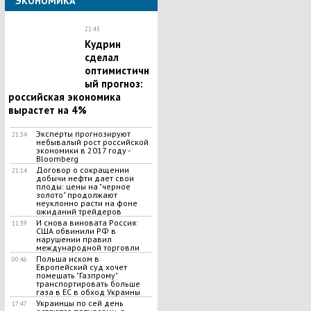
ЭКОНОМИКА
21:43
Кудрин
сделал
оптимистичн
ый прогноз:
российская экономика
вырастет на 4%
Эксперты прогнозируют
21:34
небывалый рост российской
экономики в 2017 году -
Bloomberg
Договор о сокращении
21:14
добычи нефти дает свои
плоды: цены на "черное
золото" продолжают
неуклонно расти на фоне
ожиданий трейдеров
И снова виновата Россия:
11:39
США обвинили РФ в
нарушении правил
международной торговли
Польша иском в
00:46
Европейский суд хочет
помешать "Газпрому"
транспортировать больше
газа в ЕС в обход Украины
Украинцы по сей день
17:47