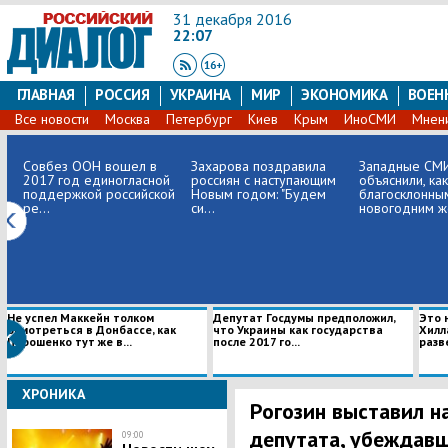
31 декабря 2016
22:07
ГЛАВНАЯ
РОССИЯ
УКРАИНА
МИР
ЭКОНОМИКА
ВОЕН
Все новости
Москва
Петербург
Киев
Крым
ИноСМИ
Мнен
Совбез ООН вошел в
​Захарова поздравила
Западные СМ
2017 год единогласной
россиян с наступающим
объяснили, ка
поддержкой российской
Новым годом: "Будем
благосклонны
ре...
си...
новогодним же
Не успел Маккейн толком
Депутат Госдумы предположил,
Это 
осмотреться в Донбассе, как
что Украины как государства
Хилл
Порошенко тут же в...
после 2017 го...
разв
ХРОНИКА
Рогозин выставил н
депутата, убеждавш
09:00