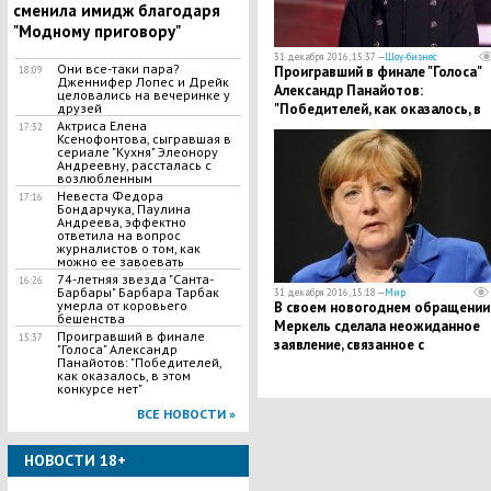
сменила имидж благодаря
"Модному приговору"
31 декабря 2016, 15:37 —
Шоу-бизнес
Они все-таки пара?
Проигравший в финале "Голоса"
18:09
Дженнифер Лопес и Дрейк
Александр Панайотов:
целовались на вечеринке у
"Победителей, как оказалось, в
друзей
Актриса Елена
этом конкурсе нет"
17:32
Ксенофонтова, сыгравшая в
сериале "Кухня" Элеонору
Андреевну, рассталась с
возлюбленным
Невеста Федора
17:16
Бондарчука, Паулина
Андреева, эффектно
ответила на вопрос
журналистов о том, как
можно ее завоевать
74-летняя звезда "Санта-
16:26
Барбары" Барбара Тарбак
31 декабря 2016, 15:18 —
Мир
умерла от коровьего
В своем новогоднем обращении
бешенства
Меркель сделала неожиданное
Проигравший в финале
15:37
заявление, связанное с
"Голоса" Александр
терроризмом и мигрантами в
Панайотов: "Победителей,
как оказалось, в этом
Германии
конкурсе нет"
ВСЕ НОВОСТИ »
НОВОСТИ 18+