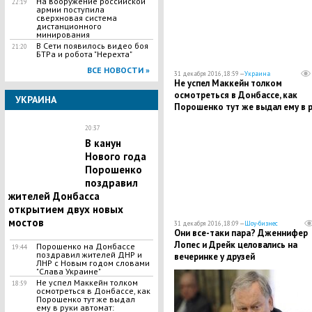
На вооружение российской
22:19
армии поступила
сверхновая система
дистанционного
минирования
В Сети появилось видео боя
21:20
БТРа и робота "Нерехта"
ВСЕ НОВОСТИ »
31 декабря 2016, 18:59 —
Украина
Не успел Маккейн толком
осмотреться в Донбассе, как
УКРАИНА
Порошенко тут же выдал ему в 
автомат: обнародована
20:37
фотография смущенного сенато
В канун
Нового года
Порошенко
поздравил
жителей Донбасса
открытием двух новых
мостов
31 декабря 2016, 18:09 —
Шоу-бизнес
Они все-таки пара? Дженнифер
Лопес и Дрейк целовались на
Порошенко на Донбассе
19:44
поздравил жителей ДНР и
вечеринке у друзей
ЛНР с Новым годом словами
"Слава Украине"
Не успел Маккейн толком
18:59
осмотреться в Донбассе, как
Порошенко тут же выдал
ему в руки автомат: