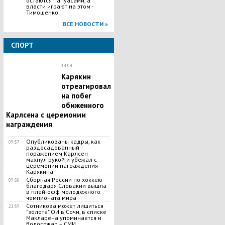
остаются папуасами, а
власти играют на этом -
Тимошенко
ВСЕ НОВОСТИ »
СПОРТ
14:04
Карякин
отреагировал
на побег
обиженного
Карлсена с церемонии
награждения
Опубликованы кадры, как
09:57
раздосадованный
поражением Карлсен
махнул рукой и убежал с
церемонии награждения
Карякина
Сборная России по хоккею
09:30
благодаря Словакии вышла
в плей-офф молодежного
чемпионата мира
Сотникова может лишиться
22:59
"золота" ОИ в Сочи, в списке
Макларена упоминается и
Волосожар – СМИ