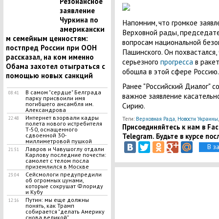
Резонансное
заявление
Чуркина по
Напомним, что громкое заявл
американски
Верховной рады, председате
м семейным ценностям:
вопросам национальной безо
постпред России при ООН
Пашинского. Он похвастался, 
рассказал, на ком именно
серьезного
прогресса
в раке
Обама захотел отыграться с
обошла в этой сфере Россию.
помощью новых санкций
Ранее "Российский Диалог" с
В самом "сердце" Белграда
08:41
важное заявление касательн
парку присвоили имя
погибшего ансамбля им.
Сирию.
Александрова
Интернет взорвали кадры
Теги:
Верховная Рада
,
Новости Украины
22:48
полета нового истребителя
Присоединяйтесь к нам в Face
Т-50, оснащенного
Telegram. Будьте в курсе пос
сдвоенной 30-
миллиметровой пушкой
В з
Лавров и Чавушоглу отдали
21:51
Карлову последние почести:
самолет с телом посла
приземлился в Москве
Сейсмологи предупредили
23:04
об огромных цунами,
которые сокрушат Флориду
и Кубу
Путин: мы еще должны
12:16
понять, как Трамп
собирается "делать Америку
снова великой"