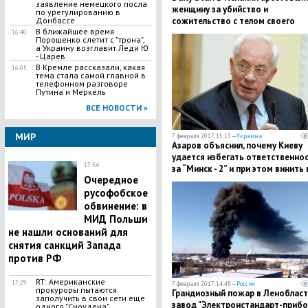
заявление немецкого посла
женщину за убийство и
по урегулированию в
Донбассе
сожительство с телом своего
В ближайшее время
бойфренда
16:40
Порошенко слетит с "трона",
а Украину возглавит Леди Ю
- Царев
В Кремле рассказали, какая
16:05
тема стала самой главной в
телефонном разговоре
Путина и Меркель
ВСЕ НОВОСТИ »
МИР
7 февраля 2017, 15:13 —
Украина
Азаров объяснил, почему Киеву
удается избегать ответственно
17:54
за “Минск - 2” и при этом винить 
Очередное
всем Россию
русофобское
обвинение: в
МИД Польши
не нашли оснований для
снятия санкций Запада
против РФ
RT: Американские
17:29
7 февраля 2017, 14:45 —
Россия
прокуроры пытаются
Грандиозный пожар в Ленобласт
заполучить в свои сети еще
завод "Электронстандарт-прибо
одного "Сноудена",