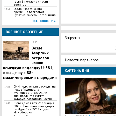
гасят 3 пожарных части и
военные
Стало известно, кто
14:31
временно возглавит
Бурятию вместо Наговицына
ВСЕ НОВОСТИ »
ВОЕННОЕ ОБОЗРЕНИЕ
Загрузка...
17:50
Возле
Азорских
островов
Новости партнеров
нашли
немецкую подлодку U-581,
КАРТИНА ДНЯ
оснащенную 88-
миллиметровыми снарядами
СМИ подсчитали расходы на
17:21
поход "Адмирала
Кузнецова" и озвучили
значительную сумму,
которую потратила Россия
"Заведомая ложь": авиация
16:47
ВКС РФ не наносила удары
по Идлибу в 2017 году -
Минобороны