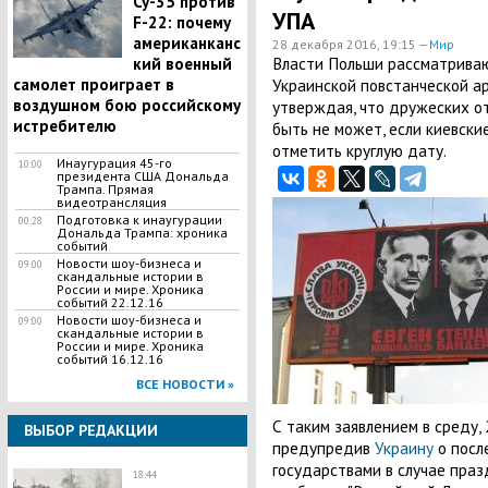
Су-35 против
УПА
F-22: почему
американканс
28 декабря 2016, 19:15 —
Мир
Власти Польши рассматрива
кий военный
самолет проиграет в
Украинской повстанческой ар
воздушном бою российскому
утверждая, что дружеских о
истребителю
быть не может, если киевски
отметить круглую дату.
Инаугурация 45-го
10:00
президента США Дональда
Трампа. Прямая
видеотрансляция
Подготовка к инаугурации
00:28
Дональда Трампа: хроника
событий
Новости шоу-бизнеса и
09:00
скандальные истории в
России и мире. Хроника
событий 22.12.16
Новости шоу-бизнеса и
09:00
скандальные истории в
России и мире. Хроника
событий 16.12.16
ВСЕ НОВОСТИ »
С таким заявлением в среду,
ВЫБОР РЕДАКЦИИ
предупредив
Украину
о посл
государствами в случае пра
18:44