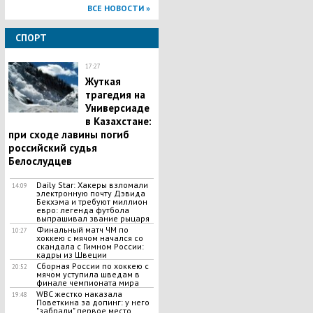
ВСЕ НОВОСТИ »
СПОРТ
17:27
Жуткая
трагедия на
Универсиаде
в Казахстане:
при сходе лавины погиб
российский судья
Белослудцев
Daily Star: Хакеры взломали
14:09
электронную почту Дэвида
Бекхэма и требуют миллион
евро: легенда футбола
выпрашивал звание рыцаря
Финальный матч ЧМ по
10:27
хоккею с мячом начался со
скандала с Гимном России:
кадры из Швеции
Сборная России по хоккею с
20:52
мячом уступила шведам в
финале чемпионата мира
WBC жестко наказала
19:48
Поветкина за допинг: у него
"забрали" первое место,