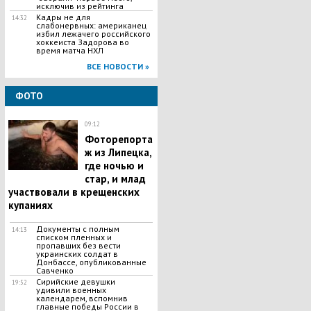
исключив из рейтинга
Кадры не для
14:32
слабонервных: американец
избил лежачего российского
хоккеиста Задорова во
время матча НХЛ
ВСЕ НОВОСТИ »
ФОТО
09:12
Фоторепорта
ж из Липецка,
где ночью и
стар, и млад
участвовали в крещенских
купаниях
Документы с полным
14:13
списком пленных и
пропавших без вести
украинских солдат в
Донбассе, опубликованные
Савченко
Сирийские девушки
19:52
удивили военных
календарем, вспомнив
главные победы России в