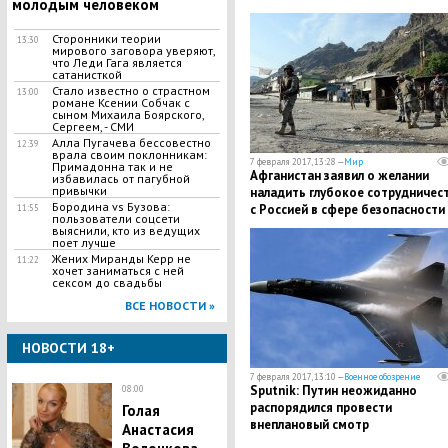
молодым человеком
"некрофильской" России
Сторонники теории
13:30
мирового заговора уверяют,
что Леди Гага является
сатанисткой
Стало известно о страстном
13:00
романе Ксении Собчак с
сыном Михаила Боярского,
Сергеем, - СМИ
Алла Пугачева бессовестно
12:39
врала своим поклонникам:
7 февраля 2017, 13:28 —
Мир
Примадонна так и не
Афганистан заявил о желании
избавилась от пагубной
привычки
наладить глубокое сотрудничес
Бородина vs Бузова:
с Россией в сфере безопасности
11:55
пользователи соцсети
импорта нефти
выяснили, кто из ведущих
поет лучше
Жених Миранды Керр не
11:22
хочет заниматься с ней
сексом до свадьбы
ВСЕ НОВОСТИ »
НОВОСТИ 18+
7 февраля 2017, 13:10 —
Военное обозрение
Sputnik: Путин неожиданно
08:00
распорядился провести
Голая
внеплановый смотр
Анастасия
Аэрокосмических сил РФ