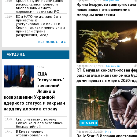
Sputnik: Путин неожиданно
7 февраля 2017, 17:51 —
Шоу-бизнес
13:10
распорядился провести
Ирина Безрукова заинтриговала
внеплановый смотр
поклонников отношениями с
Аэрокосмических сил РФ
молодым человеком
ЕС и НАТО не должны быть
12:19
причастны к
урегулированию войны в
Сирии, так как именно они и
принесли стране
разрушения, - Асад
ВСЕ НОВОСТИ »
УКРАИНА
7 февраля 2017, 17:04 —
Экономика
18:06
RT: Ведущая консалтинговая фи
США
рассказала, какая экономика бу
"испугались"
доминировать в мире к 2050 год
заявлений
Ляшко о
возвращении Украиной
ядерного статуса и закрыли
нардепу дорогу в страну
Стало известно, почему
17:49
иносми
Савченко снова оказалась
беспартийной
В Киеве нервно
17:41
7 февраля 2017, 16:00 —
Мир
отреагировали на
Daily Star: В Испании арестовали