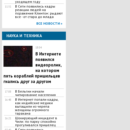
уходящем году
В Сети появились кадры
11:51
реакции людей на
поражение Клинтон: рыдают
все - от стара до млада
ВСЕ НОВОСТИ »
НАУКА И ТЕХНИКА
18:04
В Интернете
появился
видеоролик,
на котором
пять кораблей пришельцев
гнались друг за другом
В Бельгии начали
17:08
чипирование населения
В Интернет попали кадры,
16:48
как индийские медики
вытащили из черепа
женщины огромного
таракана
Шокирующий инцидент в
16:21
Чили: по парку спокойно
прогуливался пришелец
В Сети появились
07:40