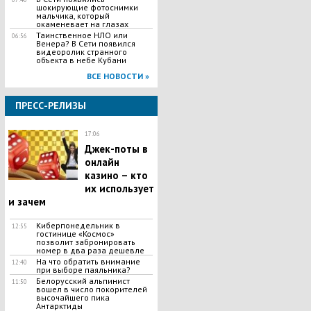
шокирующие фотоснимки
мальчика, который
окаменевает на глазах
Таинственное НЛО или
06:56
Венера? В Сети появился
видеоролик странного
объекта в небе Кубани
ВСЕ НОВОСТИ »
ПРЕСС-РЕЛИЗЫ
17:06
Джек-поты в
онлайн
казино – кто
их использует
и зачем
Киберпонедельник в
12:55
гостинице «Космос»
позволит забронировать
номер в два раза дешевле
На что обратить внимание
12:40
при выборе паяльника?
Белорусский альпинист
11:50
вошел в число покорителей
высочайшего пика
Антарктиды