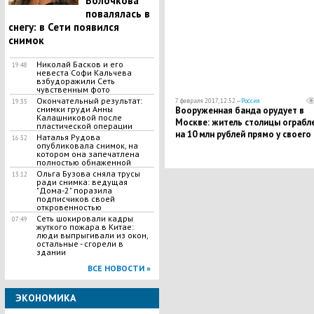
Волочкова
повалялась в
снегу: в Сети появился
снимок
Николай Басков и его
19:48
невеста Софи Кальчева
взбудоражили Сеть
чувственным фото
Окончательный результат:
7 февраля 2017, 12:52 —
Россия
19:35
снимки груди Анны
Вооруженная банда орудует в
Калашниковой после
Москве: житель столицы ограбл
пластической операции
на 10 млн рублей прямо у своего
Наталья Рудова
16:32
опубликовала снимок, на
дома - МВД
котором она запечатлена
полностью обнаженной
Ольга Бузова сняла трусы
13:12
ради снимка: ведущая
"Дома-2" поразила
подписчиков своей
откровенностью
Сеть шокировали кадры
07:49
жуткого пожара в Китае:
люди выпрыгивали из окон,
остальные - сгорели в
здании
ВСЕ НОВОСТИ »
ЭКОНОМИКА