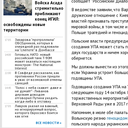
сообщает "Российский Диалог
Войска Асада
стремительно
В ведомстве заявили, что В
приближают
дружеские отношение с Киев
конец ИГИЛ:
властей признавать преступ
освобождены новые
мировой войны, в том числе 
территории
Польше трагедией и геноцид
Захарова "протроллила"
Польские власти предупреди
17:05
ОБСЕшников, которых в
создания УПА может стать 
очередной раз подловили
на "слепоте" в Донбассе
двух государств и ничем хор
Готовься, НАТО: новый
14:00
обернется.
российский танк T-90M
может оказаться настоящим
монстром - The National
Мы должны вынести из этого 
Interest
если Украина устроит больш
В Совфеде рассказали, как
22:00
противники России пришли
годовщины УПА.
в ужас от возможной отмены
санкций
Годовщина создания УПА на 
"Голос с неба скажет: даже и
14:45
не думай!" - Ливанов
следующем году 14 октября.
дерзким доводом
торжественных мероприятий
отговорил Путина уходить
когда-либо в отставку
Верховной Рады уже в 2017 г
Лавров указал на важный,
17:05
но игнорируемый вопрос,
Напомним, в июле обе палат
которого Евросоюз боится
как огня
Волынскую резню
геноцидом
ВСЕ НОВОСТИ »
польского народа украинских