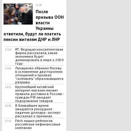
17:47
После
призыва ООН
власти
Украины
ответили, будут ли платить
пенсии жителям ДНР и ЛНР
RT: Ведущая консалтинговая
17:04
фирма рассказала, какая
экономика будет
доминировать в мире к 2050
году
Лукашенко обвинил Москву
15:06
в усложнении двусторонних
отношений и призвал
"склеивать" образовавшиеся
разрывы
Крупнейший китайский
14:11
интернет-магазин меняет
правила доставки в Россию -
граждан РФ ожидает
подорожание товаров
В ближайшее время
10:42
ожидается рекордное
падение доллара - эксперт
рассказал о причинах
Fitch лишил рейтингов
21:55
российские нефинансовые
компании