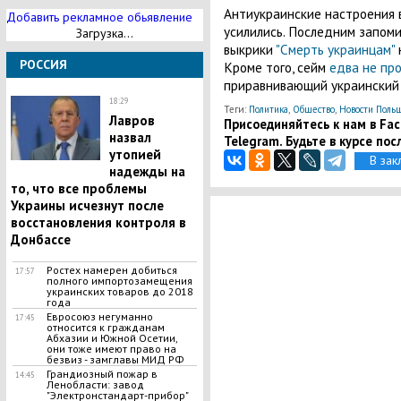
Антиукраинские настроения в
Добавить рекламное обьявление
усилились. Последним запом
Загрузка...
выкрики
"Смерть украинцам"
РОССИЯ
Кроме того, сейм
едва не про
приравнивающий украинский 
18:29
Теги:
Политика
,
Общество
,
Новости Поль
Лавров
Присоединяйтесь к нам в Face
назвал
Telegram. Будьте в курсе пос
утопией
В зак
надежды на
то, что все проблемы
Украины исчезнут после
восстановления контроля в
Донбассе
Ростех намерен добиться
17:57
полного импортозамещения
украинских товаров до 2018
года
Евросоюз негуманно
17:45
относится к гражданам
Абхазии и Южной Осетии,
они тоже имеют право на
безвиз - замглавы МИД РФ
Грандиозный пожар в
14:45
Ленобласти: завод
"Электронстандарт-прибор"