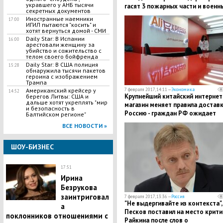
укравшего у АНБ тысячи
гасят 3 пожарных части и военн
секретных документов
Иностранные наемники
17:00
ИГИЛ пытаются "косить" и
хотят вернуться домой - СМИ
Daily Star: В Испании
16:00
арестовали женщину за
убийство и сожительство с
телом своего бойфренда
Daily Star: В США полиция
15:28
обнаружила тысячи пакетов
героина с изображением
Трампа
Американский крейсер у
7 февраля 2017, 14:11 —
Экономика
14:52
Крупнейший китайский интернет
берегов Литвы: США и
дальше хотят укреплять "мир
магазин меняет правила доставк
и безопасность в
Россию - граждан РФ ожидает
Балтийском регионе"
подорожание товаров
ВСЕ НОВОСТИ »
ШОУ-БИЗНЕС
17:51
Ирина
Безрукова
заинтриговал
7 февраля 2017, 13:36 —
Россия
"Не выдергивайте из контекста", 
а
Песков поставил на место крит
поклонников отношениями с
Райкина после слов о