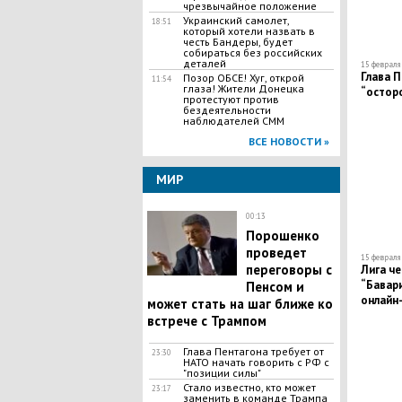
чрезвычайное положение
Украинский самолет,
18:51
который хотели назвать в
честь Бандеры, будет
собираться без российских
деталей
15 февраля 
Глава П
Позор ОБСЕ! Хуг, открой
11:54
глаза! Жители Донецка
“остор
протестуют против
бездеятельности
наблюдателей СММ
ВСЕ НОВОСТИ »
МИР
00:13
Порошенко
проведет
15 февраля 
переговоры с
Лига че
“Бавари
Пенсом и
онлайн
может стать на шаг ближе ко
встрече с Трампом
Глава Пентагона требует от
23:30
НАТО начать говорить с РФ с
"позиции силы"
Стало известно, кто может
23:17
заменить в команде Трампа