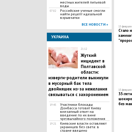
местных жителей питьевой
воды
Российские ученые смогли
07:02
найти рецепт идеальной
взрывчатки
ВСЕ НОВОСТИ »
15 февраля 
Стало и
замени
УКРАИНА
"проро
21:12
​Жуткий
инцидент в
Полтавской
области:
изверги-родители выкинули
в мусорный бак тела
двойняшек из-за нежелания
15 февраля 
35-лет
связываться с захоронением
шокиро
без ма
Участники блокады
19:45
Донбасса готовят Киеву
внезапный ответ на
введение по их вине
чрезвычайного положения
Киевские власти оставляют
19:21
украинцев без света: в
стране введено