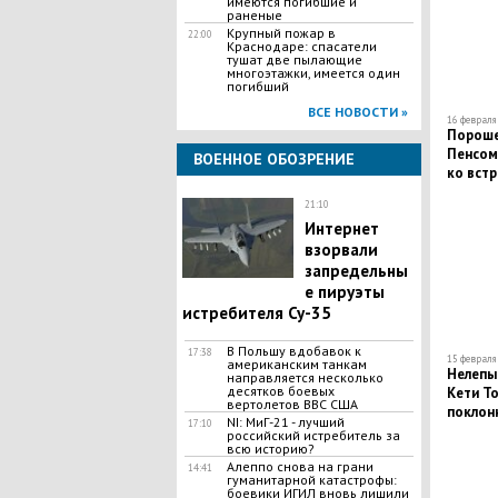
имеются погибшие и
раненые
​Крупный пожар в
22:00
Краснодаре: спасатели
тушат две пылающие
многоэтажки, имеется один
погибший
ВСЕ НОВОСТИ »
16 февраля 
Пороше
Пенсом
ВОЕННОЕ ОБОЗРЕНИЕ
ко встр
21:10
Интернет
взорвали
запредельны
е пируэты
истребителя Су-35
В Польшу вдобавок к
17:38
15 февраля 
американским танкам
Нелепый
направляется несколько
десятков боевых
Кети Т
вертолетов ВВС США
поклон
NI: МиГ-21 - лучший
17:10
российский истребитель за
всю историю?
Алеппо снова на грани
14:41
гуманитарной катастрофы:
боевики ИГИЛ вновь лишили