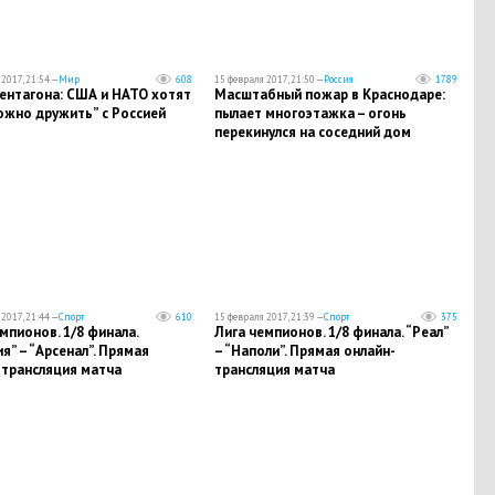
2017, 21:54 —
Мир
608
15 февраля 2017, 21:50 —
Россия
1789
ентагона: США и НАТО хотят
Масштабный пожар в Краснодаре:
ожно дружить” с Россией
пылает многоэтажка – огонь
перекинулся на соседний дом
2017, 21:44 —
Спорт
610
15 февраля 2017, 21:39 —
Спорт
375
мпионов. 1/8 финала.
Лига чемпионов. 1/8 финала. “Реал”
я” – “Арсенал”. Прямая
– “Наполи”. Прямая онлайн-
-трансляция матча
трансляция матча