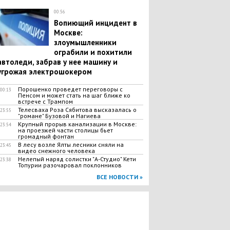
00:56
​Вопиющий инцидент в
Москве:
злоумышленники
ограбили и похитили
автоледи, забрав у нее машину и
угрожая электрошокером
Порошенко проведет переговоры с
00:13
Пенсом и может стать на шаг ближе ко
встрече с Трампом
Телесваха Роза Сябитова высказалась о
23:55
"романе" Бузовой и Нагиева
​Крупный прорыв канализации в Москве:
23:54
на проезжей части столицы бьет
громадный фонтан
В лесу возле Ялты лесники сняли на
23:45
видео снежного человека
Нелепый наряд солистки "А-Студио" Кети
23:38
Топурии разочаровал поклонников
ВСЕ НОВОСТИ »