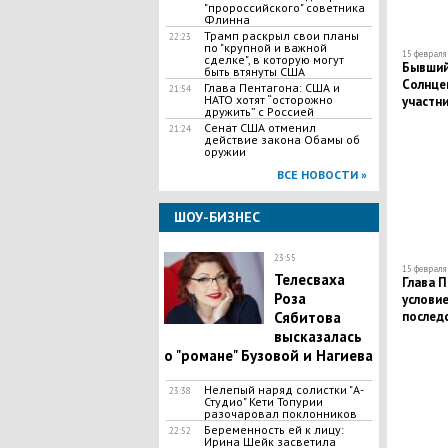
"пророссийского" советника
Флинна
Трамп раскрыл свои планы
22:23
по "крупной и важной
15 февраля 
сделке", в которую могут
Бывший
быть втянуты США
Солнце
Глава Пентагона: США и
21:54
НАТО хотят “осторожно
участн
дружить” с Россией
Сенат США отменил
21:24
действие закона Обамы об
оружии
ВСЕ НОВОСТИ »
ШОУ-БИЗНЕС
23:55
15 февраля 
Телесваха
Глава 
Роза
услови
Сябитова
послед
высказалась
о "романе" Бузовой и Нагиева
Нелепый наряд солистки "А-
23:38
Студио" Кети Топурии
разочаровал поклонников
Беременность ей к лицу:
22:52
Ирина Шейк засветила