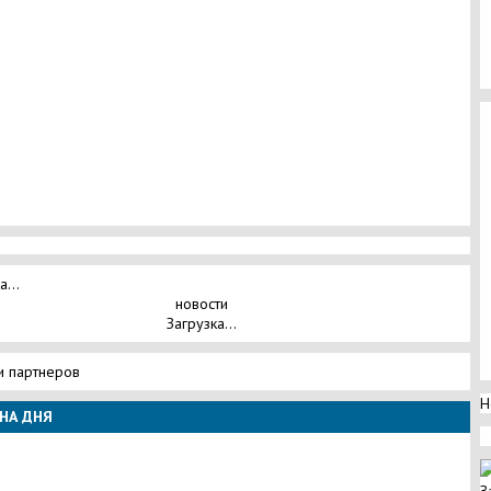
а...
новости
Загрузка...
и партнеров
Н
НА ДНЯ