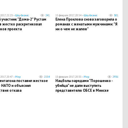
2017, 21:23 —
Шоу-бизнес
241
15 февраля 2017, 20:54 —
Шоу-бизнес
381
 участник "Дома-2" Рустам
Елена Проклова снова заговорила о
в жестко раскритиковал
романах с женатыми мужчинами: "Я
иков проекта
ни о чем не жалею"
2017, 20:47 —
Мир
2154
15 февраля 2017, 20:33 —
Мир
2936
Пентагона поставил жесткое
Нацболы зарядами "Порошенко -
е НАТО и объяснил
убийца" не дали выступить
ствия отказа
представителю ОБСЕ в Минске