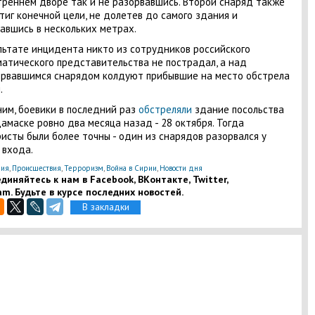
треннем дворе так и не разорвавшись. Второй снаряд также
тиг конечной цели, не долетев до самого здания и
авшись в нескольких метрах.
льтате инцидента никто из сотрудников российского
атического представительства не пострадал, а над
рвавшимся снарядом колдуют прибывшие на место обстрела
.
им, боевики в последний раз
обстреляли
здание посольства
амаске ровно два месяца назад - 28 октября. Тогда
исты были более точны - один из снарядов разорвался у
 входа.
ия
,
Происшествия
,
Терроризм
,
Война в Сирии
,
Новости дня
диняйтесь к нам в Facebook, ВКонтакте, Twitter,
am. Будьте в курсе последних новостей.
В закладки