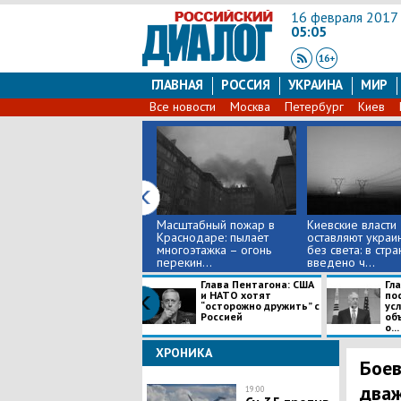
16 февраля 2017
05:05
ГЛАВНАЯ
РОССИЯ
УКРАИНА
МИР
Все новости
Москва
Петербург
Киев
Масштабный пожар в
Киевские власти
Краснодаре: пылает
оставляют украи
многоэтажка – огонь
без света: в стра
перекин...
введено ч...
Глава Пентагона: США
Гл
и НАТО хотят
по
“осторожно дружить” с
ус
Россией
об
о...
ХРОНИКА
Боев
дваж
19:00