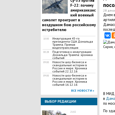
Су-35 против
посо
F-22: почему
американканс
28 дека
Днем в
кий военный
артилл
самолет проиграет в
Дамаск
воздушном бою российскому
послед
истребителю
Инаугурация 45-го
10:00
президента США Дональда
Трампа. Прямая
видеотрансляция
Подготовка к инаугурации
00:28
Дональда Трампа: хроника
событий
Новости шоу-бизнеса и
09:00
скандальные истории в
России и мире. Хроника
событий 22.12.16
Новости шоу-бизнеса и
09:00
скандальные истории в
России и мире. Хроника
событий 16.12.16
ВСЕ НОВОСТИ »
В МИД 
в
Дама
ВЫБОР РЕДАКЦИИ
по мос
По зда
21:02