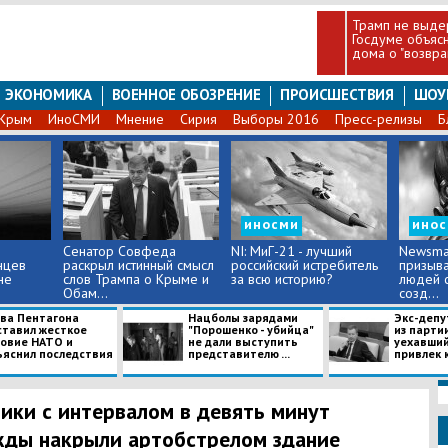
Трамп не выде
Госдуме объясн
дома о "возвр
ЭКОНОМИКА
ВОЕННОЕ ОБОЗРЕНИЕ
ПРОИСШЕСТВИЯ
ШОУ
Крым
ИноСМИ
Мнение
Сирия
Выборы 2016
Пресс-релизы
Б
иносми
ино
Сенатор Совфеда
NI: МиГ-21 - лучший
Newsma
нцев
раскрыл истинный смысл
российский истребитель
призыва
не
слов Трампа о Крыме и
за всю историю?
людей 
Обам...
созд...
ава Пентагона
Нацболы зарядами
Экс-депу
ставил жесткое
"Порошенко - убийца"
из парти
ловие НАТО и
не дали выступить
уехавший
ъяснил последствия
представителю ...
привлек к.
ики с интервалом в девять минут
ды накрыли артобстрелом здание