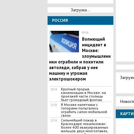
Загрузка...
РОССИЯ
00:56
​Вопиющий
инцидент в
Москве:
злоумышленн
ики ограбили и похитили
автоледи, забрав у нее
машину и угрожая
Загрузк
электрошокером
​Крупный прорыв
23:54
канализации в Москве: на
проезжей части столицы
бьет громадный фонтан
Новост
В Москве налетчики с
22:59
топорами попытались
ограбить салон мобильной
КАРТИ
связи
​Сильнейший пожар в
22:51
Краснодаре локализован:
более 400 эвакуированных
жильцов двух многоэтажек,