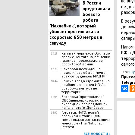
во вну
В России
не дос
представили
разорв
боевого
робота
В резу
"Нахлебник", который
диплом
убивает противника со
неразо
скоростью 850 метров в
саперы
секунду
Напомн
РФ в Д
Капитан морпехов сбил всю
18:19
спесь с Пентагона, объяснив
террор
главное превосходство
самого
российской армии
Захарова неожиданно
17:22
Теги:
Сир
поделилась общей мечтой
всех сотрудников МИД РФ
Присое
Войска Асада стремительно
18:44
Telegr
приближают конец ИГИЛ:
освобождены новые
территории
Захарова "протроллила"
17:05
ОБСЕшников, которых в
очередной раз подловили
на "слепоте" в Донбассе
Готовься, НАТО: новый
14:00
российский танк T-90M
может оказаться настоящим
монстром - The National
Interest
ВСЕ НОВОСТИ »