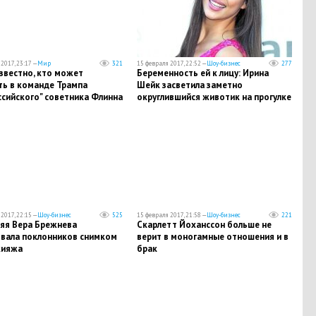
2017, 23:17 —
Мир
321
15 февраля 2017, 22:52 —
Шоу-бизнес
277
звестно, кто может
Беременность ей к лицу: Ирина
ть в команде Трампа
Шейк засветила заметно
ссийского" советника Флинна
округлившийся животик на прогулке
2017, 22:15 —
Шоу-бизнес
525
15 февраля 2017, 21:58 —
Шоу-бизнес
221
няя Вера Брежнева
Скарлетт Йоханссон больше не
вала поклонников снимком
верит в моногамные отношения и в
кияжа
брак