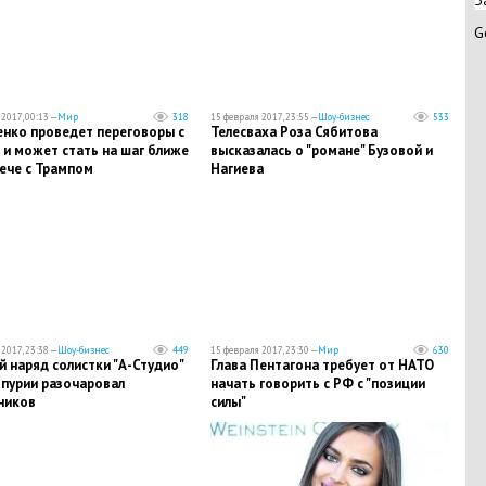
З
G
2017, 00:13 —
Мир
318
15 февраля 2017, 23:55 —
Шоу-бизнес
533
нко проведет переговоры с
Телесваха Роза Сябитова
 и может стать на шаг ближе
высказалась о "романе" Бузовой и
ече с Трампом
Нагиева
2017, 23:38 —
Шоу-бизнес
449
15 февраля 2017, 23:30 —
Мир
630
 наряд солистки "А-Студио"
Глава Пентагона требует от НАТО
опурии разочаровал
начать говорить с РФ с "позиции
ников
силы"