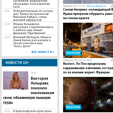
Пугачевой: видеоролик
обсуждают пользователи
4 февраля 2017, 17:18 —
Военное обозрение
Сети
Сигнал Америке: командующий 
Победительница 16 сезона
23:36
Ирана пригрозил обрушить раке
шоу "Битва экстрасенсов"
Виктория Райдос стала
на головы врагов
жертвой аферистов
Федор Бондарчук
23:23
рассказал о вдохновении и
о работе над новым
фильмом "Притяжение"
Валерий Меладзе, Нюша и
22:53
Дима Билан рассказали о
своем участии в шоу
"Голос.Дети"
ВСЕ НОВОСТИ »
иносми
4 февраля 2017, 16:33 —
Мир
НОВОСТИ 18+
Reuters: Ле Пен предложила
кардинальную кампанию, котора
по ее мнению вернет Франции
18:06
настоящую свободу
Виктория
Лопырева
показала
поклонникам
свою обнаженную пышную
грудь
иносми
В Красноярском крае врач-
20:30