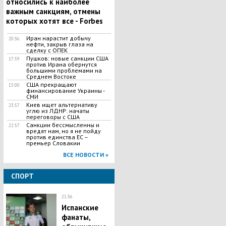
относились к наиболее
важным санкциям, отмены
которых хотят все - Forbes
Иран нарастит добычу
20:36
нефти, закрыв глаза на
сделку с ОПЕК
Пушков: новые санкции США
17:59
против Ирана обернутся
большими проблемами на
Среднем Востоке
США прекращают
15:00
финансирование Украины -
СМИ
Киев ищет альтернативу
23:57
углю из ЛДНР: начаты
переговоры с США
Санкции бессмысленны и
22:57
вредят нам, но я не пойду
против единства ЕС –
премьер Словакии
ВСЕ НОВОСТИ »
СПОРТ
21:36
Испанские
фанаты,