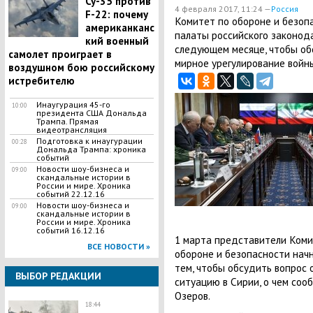
Су-35 против
4 февраля 2017, 11:24 —
Россия
F-22: почему
Комитет по обороне и безоп
американканс
палаты российского законода
кий военный
следующем месяце, чтобы об
самолет проиграет в
мирное урегулирование войны
воздушном бою российскому
истребителю
Инаугурация 45-го
10:00
президента США Дональда
Трампа. Прямая
видеотрансляция
Подготовка к инаугурации
00:28
Дональда Трампа: хроника
событий
Новости шоу-бизнеса и
09:00
скандальные истории в
России и мире. Хроника
событий 22.12.16
Новости шоу-бизнеса и
09:00
скандальные истории в
России и мире. Хроника
событий 16.12.16
1 марта представители Коми
ВСЕ НОВОСТИ »
обороне и безопасности нач
тем, чтобы обсудить вопрос 
ВЫБОР РЕДАКЦИИ
ситуацию в Сирии, о чем со
Озеров.
18:44