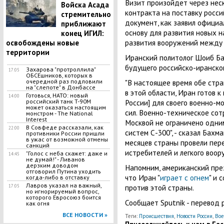
Визит произойдет через нес
Войска Асада
контракта на поставку росси
стремительно
документ, как заявил официа
приближают
основу для развития новых н
конец ИГИЛ:
развития вооружений между 
освобождены новые
территории
Иранский политолог Шоиб Ба
будущего российско-иранског
Захарова "протроллила"
17:05
ОБСЕшников, которых в
очередной раз подловили
"В настоящее время обе стр
на "слепоте" в Донбассе
в этой области, Иран готов к
Готовься, НАТО: новый
14:00
российский танк T-90M
России] для своего военно-м
может оказаться настоящим
сил. Военно-техническое со
монстром - The National
Interest
Москвой не ограничено одни
В Совфеде рассказали, как
22:00
систем С-300", - сказал Бахм
противники России пришли
в ужас от возможной отмены
месяцев страны провели пер
санкций
истребителей и легкого воор
"Голос с неба скажет: даже и
14:45
не думай!" - Ливанов
дерзким доводом
Напомним, американский пре
отговорил Путина уходить
что Иран "
играет с огнем
" и 
когда-либо в отставку
Лавров указал на важный,
против этой страны.
17:05
но игнорируемый вопрос,
которого Евросоюз боится
Сообщает Sputnik - перевод 
как огня
ВСЕ НОВОСТИ »
Теги:
Происшествия
,
Новости России
,
Вое