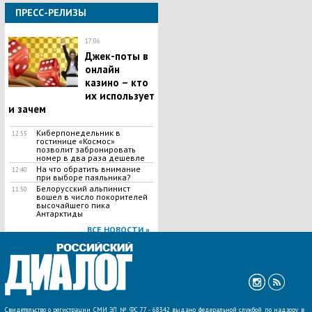
ПРЕСС-РЕЛИЗЫ
17:06
Джек-поты в
онлайн
казино – кто
их использует
и зачем
Киберпонедельник в
12:55
гостинице «Космос»
позволит забронировать
номер в два раза дешевле
На что обратить внимание
12:40
при выборе паяльника?
Белорусский альпинист
11:50
вошел в число покорителей
высочайшего пика
Антарктиды
ВСЕ НОВОСТИ »
Свидетельство о регистрации СМИ ЭЛ № ФС 77 - 68342 выдано федеральной службой по надзору в