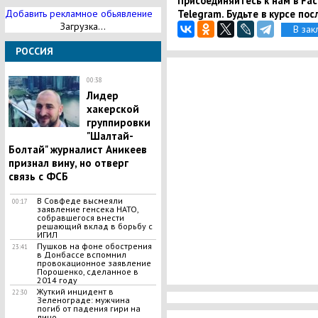
Присоединяйтесь к нам в Face
Добавить рекламное обьявление
Telegram. Будьте в курсе пос
Загрузка...
В зак
РОССИЯ
00:38
Лидер
хакерской
группировки
"Шалтай-
Болтай" журналист Аникеев
признал вину, но отверг
связь с ФСБ
В Совфеде высмеяли
00:17
заявление генсека НАТО,
собравшегося внести
решающий вклад в борьбу с
ИГИЛ
Пушков на фоне обострения
23:41
в Донбассе вспомнил
провокационное заявление
Порошенко, сделанное в
2014 году
​Жуткий инцидент в
22:30
Зеленограде: мужчина
погиб от падения гири на
лицо