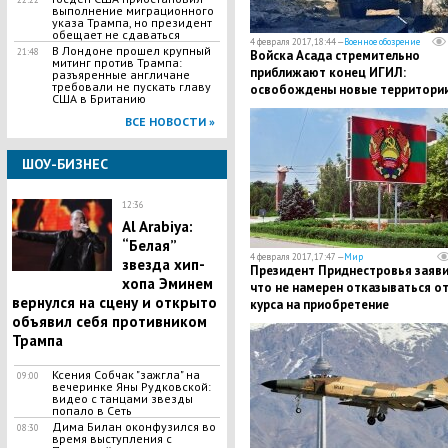
выполнение миграционного
указа Трампа, но президент
обещает не сдаваться
4 февраля 2017, 18:44 —
Военное обозрение
В Лондоне прошел крупный
21:48
Войска Асада стремительно
митинг против Трампа:
приближают конец ИГИЛ:
разъяренные англичане
требовали не пускать главу
освобождены новые территори
США в Британию
ВСЕ НОВОСТИ »
ШОУ-БИЗНЕС
12:36
Al Arabiya:
“Белая”
4 февраля 2017, 17:47 —
Мир
звезда хип-
Президент Приднестровья заяви
хопа Эминем
что не намерен отказываться о
вернулся на сцену и открыто
курса на приобретение
объявил себя противником
независимости
Трампа
Ксения Собчак "зажгла" на
09:00
вечеринке Яны Рудковской:
видео с танцами звезды
попало в Сеть
Дима Билан оконфузился во
08:30
время выступления с