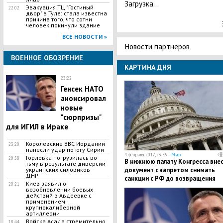
Загрузка...
​Эвакуация ТЦ "Гостиный
22:02
двор" в Туле: стала известна
причина того, что сотни
человек покинули здание
ВСЕ НОВОСТИ »
Новости партнеров
ВОЕННОЕ ОБОЗРЕНИЕ
КАРТИНА ДНЯ
23:22
Генсек НАТО
анонсировал
новые
"сюрпризы"
для ИГИЛ в Ираке
Королевские ВВС Иордании
23:20
нанесли удар по югу Сирии
4 февраля 2017, 23:55 —
Мир
Горловка погрузилась во
20:58
В нижнюю палату Конгресса вне
тьму в результате диверсии
украинских силовиков –
документ с запретом снимать
ДНР
санкции с РФ до возвращения
Киев заявил о
20:21
Крыма в состав Украины
возобновлении боевых
действий в Авдеевке с
применением
крупнокалиберной
артиллерии
Войска Асада стремительно
18:44