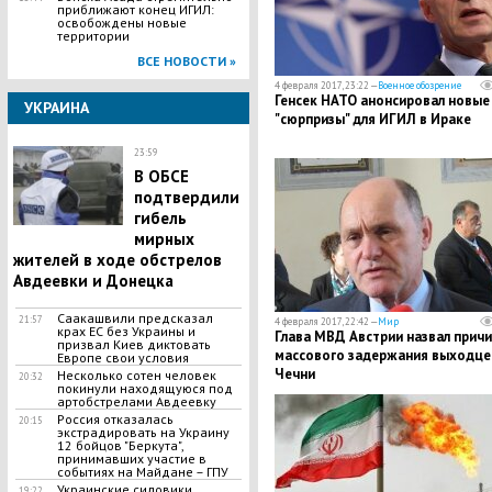
приближают конец ИГИЛ:
освобождены новые
территории
ВСЕ НОВОСТИ »
4 февраля 2017, 23:22 —
Военное обозрение
Генсек НАТО анонсировал новые
УКРАИНА
"сюрпризы" для ИГИЛ в Ираке
23:59
В ОБСЕ
подтвердили
гибель
мирных
жителей в ходе обстрелов
Авдеевки и Донецка
Саакашвили предсказал
21:57
4 февраля 2017, 22:42 —
Мир
крах ЕС без Украины и
Глава МВД Австрии назвал причи
призвал Киев диктовать
массового задержания выходце
Европе свои условия
Чечни
Несколько сотен человек
20:32
покинули находящуюся под
артобстрелами Авдеевку
Россия отказалась
20:15
экстрадировать на Украину
12 бойцов "Беркута",
принимавших участие в
событиях на Майдане – ГПУ
Украинские силовики
19:22