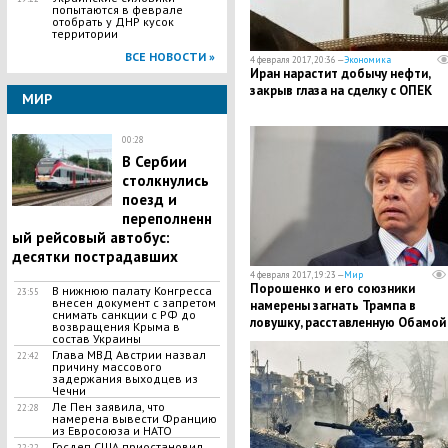
попытаются в феврале
отобрать у ДНР кусок
территории
ВСЕ НОВОСТИ »
4 февраля 2017, 20:36 —
Экономика
Иран нарастит добычу нефти,
закрыв глаза на сделку с ОПЕК
МИР
00:28
В Сербии
столкнулись
поезд и
переполненн
ый рейсовый автобус:
десятки пострадавших
4 февраля 2017, 19:23 —
Мир
Порошенко и его союзники
В нижнюю палату Конгресса
23:55
внесен документ с запретом
намерены загнать Трампа в
снимать санкции с РФ до
ловушку, расставленную Обамой 
возвращения Крыма в
состав Украины
Пушков
Глава МВД Австрии назвал
22:42
причину массового
задержания выходцев из
Чечни
Ле Пен заявила, что
22:28
намерена вывести Францию
из Евросоюза и НАТО
Госдеп США приостановил
22:22