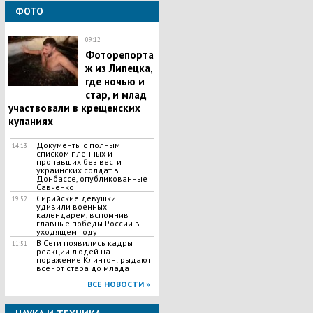
ФОТО
09:12
Фоторепорта
ж из Липецка,
где ночью и
стар, и млад
участвовали в крещенских
купаниях
Документы с полным
14:13
списком пленных и
пропавших без вести
украинских солдат в
Донбассе, опубликованные
Савченко
Сирийские девушки
19:52
удивили военных
календарем, вспомнив
главные победы России в
уходящем году
В Сети появились кадры
11:51
реакции людей на
поражение Клинтон: рыдают
все - от стара до млада
ВСЕ НОВОСТИ »