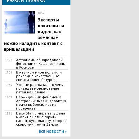
НАУКА И ТЕХНИКА
18:57
Эксперты
показали на
видео, как
землянам
можно наладить контакт с
пришельцами
Астрономы обнародовали
18:22
фотоснимки Кошачьей лапы
в Космосе
В научном мире получили
17:04
рекордно качественные
снимки колец Сатурна
Ученые рассказали, к чему
16:53
приведет исчезновение
пятен на Солнце
Неожиданный феномен в
16:09
Австралии: тысячи ядовитых
медуз выбросились на
побережье
Daily Star: В мире запущена
15:31
миссия с целью скрыть
гигантскую планету, которая
скоро уничтожит Землю
ВСЕ НОВОСТИ »