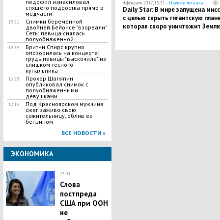
педофил изнасиловал
4 февраля 2017, 15:31 —
Наука и техника
спящего подростка прямо в
Daily Star: В мире запущена мис
медчасти
с целью скрыть гигантскую плане
Снимки беременной
19:51
которая скоро уничтожит Земл
двойней Бейонсе "взорвали"
Сеть: певица снялась
полуобнаженной
Бритни Спирс крупно
19:39
опозорилась на концерте:
грудь певицы "выскочила" из
слишком тесного
купальника
Прохор Шаляпин
16:28
опубликовал снимок с
полуобнаженными
девушками
Под Красноярском мужчина
12:16
сжег заживо свою
сожительницу, облив ее
бензином
ВСЕ НОВОСТИ »
ЭКОНОМИКА
23:01
Слова
постпреда
США при ООН
не