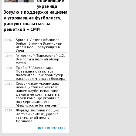
обвинившие
украинца
Зозулю в поддержке нацизма
и угрожавшие футболисту,
рискуют оказаться за
решеткой – СМИ
Sputnik: Латвия объявила
00:16
бойкот Зимним Всемирным
играм военнослужащих в
Сочи
"Атлетико" - "Барселона" - 1:2.
13:44
Все голы и полный обзор
матча
Проба "Б" Александра
12:00
Поветкина оказалась
положительной: промоутер
рассказал, что ждет боксера
Сторонникам украинских
14:51
неонацистов не место в
нашем клубе: испанские
фанаты не хотят видеть в
своей команде украинца,
поддерживающего
"фашистские батальоны"
Фуркад, получив порцию
00:24
жесткой критики, удалил
язвительный пост о
Логинове
ВСЕ НОВОСТИ »