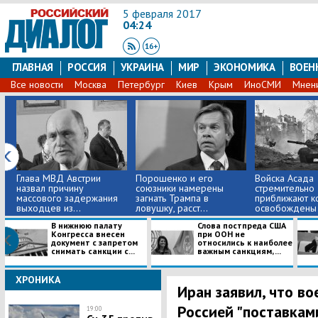
5 февраля 2017
04:24
ГЛАВНАЯ
РОССИЯ
УКРАИНА
МИР
ЭКОНОМИКА
ВОЕН
Все новости
Москва
Петербург
Киев
Крым
ИноСМИ
Мнен
Глава МВД Австрии
Порошенко и его
Войска Асада
назвал причину
союзники намерены
стремительно
массового задержания
загнать Трампа в
приближают к
выходцев из...
ловушку, расст...
освобождены 
В нижнюю палату
Слова постпреда США
Конгресса внесен
при ООН не
документ с запретом
относились к наиболее
снимать санкции с...
важным санкциям, ...
ХРОНИКА
Иран заявил, что во
Россией "поставкам
19:00