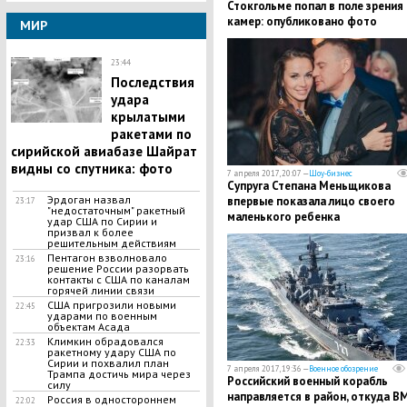
Стокгольме попал в поле зрения
камер: опубликовано фото
МИР
предполагаемого террориста
23:44
Последствия
удара
крылатыми
ракетами по
сирийской авиабазе Шайрат
видны со спутника: фото
7 апреля 2017, 20:07 —
Шоу-бизнес
Супруга Степана Меньщикова
Эрдоган назвал
впервые показала лицо своего
23:17
"недостаточным" ракетный
маленького ребенка
удар США по Сирии и
призвал к более
решительным действиям
Пентагон взволновало
23:16
решение России разорвать
контакты с США по каналам
горячей линии связи
США пригрозили новыми
22:45
ударами по военным
объектам Асада
Климкин обрадовался
22:33
ракетному удару США по
Сирии и похвалил план
7 апреля 2017, 19:36 —
Военное обозрение
Трампа достичь мира через
Российский военный корабль
силу
направляется в район, откуда В
Россия в одностороннем
22:02