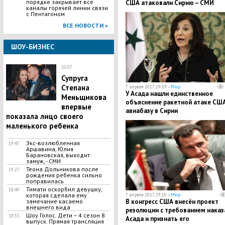
порядке закрывает все
США атаковали Сирию – СМИ
каналы горячей линии связи
с Пентагоном
ВСЕ НОВОСТИ »
ШОУ-БИЗНЕС
20:07
Супруга
Степана
7 апреля 2017, 19:19 —
Мир
У Асада нашли единственное
Меньщикова
объяснение ракетной атаке США
впервые
авиабазу в Сирии
показала лицо своего
маленького ребенка
Экс-возлюбленная
19:47
Аршавина, Юлия
Барановская, выходит
замуж, - СМИ
Теона Дольникова после
19:27
рождения ребенка сильно
поправилась
Тимати оскорбил девушку,
18:49
которая сделала ему
7 апреля 2017, 19:10 —
Мир
замечание касаемо
В конгресс США внесён проект
внешнего вида
резолюции с требованием наказ
Шоу Голос. Дети – 4 сезон 8
18:35
Асада и признать его
выпуск. Прямая трансляция