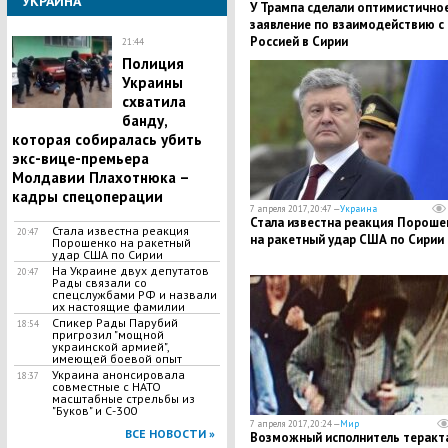
УКРАИНА
У Трампа сделали оптимистично
заявление по взаимодействию с
Россией в Сирии
21:44
Полиция
Украины
схватила
банду,
которая собиралась убить
экс-вице-премьера
Молдавии Плахотнюка –
кадры спецоперации
7 апреля 2017, 20:47 —
Украина
Стала известна реакция Пороше
Стала известна реакция
20:47
на ракетный удар США по Сирии
Порошенко на ракетный
удар США по Сирии
На Украине двух депутатов
20:47
Рады связали со
спецслужбами РФ и назвали
их настоящие фамилии
Спикер Рады Парубий
18:54
пригрозил "мощной
украинской армией",
имеющей боевой опыт
Украина анонсировала
18:37
совместные с НАТО
масштабные стрельбы из
"Буков" и С-300
7 апреля 2017, 20:24 —
Мир
ВСЕ НОВОСТИ »
Возможный исполнитель теракта