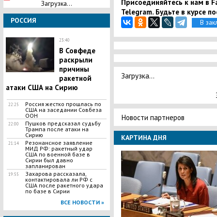
Присоединяйтесь к нам в Fa
Загрузка...
Telegram. Будьте в курсе п
РОССИЯ
В зак
23:40
В Совфеде
раскрыли
причины
Загрузка...
ракетной
атаки США на Сирию
Россия жестко прошлась по
22:25
США на заседании Совбеза
ООН
Новости партнеров
Пушков предсказал судьбу
22:00
Трампа после атаки на
Сирию
КАРТИНА ДНЯ
Резонансное заявление
21:14
МИД РФ: ракетный удар
США по военной базе в
Сирии был давно
запланирован
Захарова рассказала,
19:55
контактировала ли РФ с
США после ракетного удара
по базе в Сирии
ВСЕ НОВОСТИ »