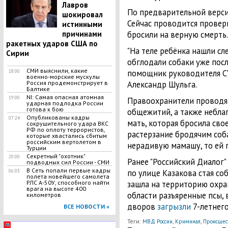
Лавров
По предварительной верси
шокировал
Сейчас проводится проверк
истинными
причинами
бросили на верную смерть.
ракетных ударов США по
"На теле ребёнка нашли сл
Сирии
обглодали собаки уже после
СМИ выяснили, какие
помощник руководителя СУ
18:00
военно-морские мускулы
Россия продемонстрирует в
Александр Шульга.
Балтике
NI: Самая опасная атомная
19:00
Правоохранители проводят
ударная подлодка России
готова к бою
общежитий, а также небла
Опубликованы кадры
07:24
мать, которая бросила св
сокрушительного удара ВКС
РФ по оплоту террористов,
растерзание бродячим соба
которые хвастались сбитым
российским вертолетом в
нерадивую мамашу, то ей г
Турции
Cекретный "охотник"
20:00
Ранее "Российский Диалог" 
подводных сил России - СМИ
В Сеть попали первые кадры
по улице Казакова стая со
06:03
полета новейшего самолета
РЛС А-50У, способного найти
зашла на территорию охра
врага на высоте 400
области разъяренные псы, 
километров
дворов
загрызли
7-летнег
ВСЕ НОВОСТИ »
Теги:
,
,
МВД России
Криминал
Происшес