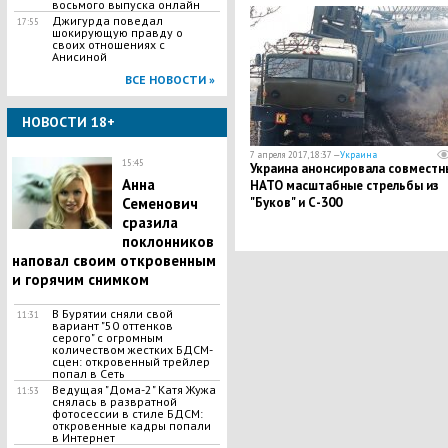
нелегитимность
восьмого выпуска онлайн
Джигурда поведал
17:55
шокирующую правду о
своих отношениях с
Анисиной
ВСЕ НОВОСТИ »
НОВОСТИ 18+
7 апреля 2017, 18:37 —
Украина
15:45
Украина анонсировала совместн
Анна
НАТО масштабные стрельбы из
Семенович
"Буков" и С-300
сразила
поклонников
наповал своим откровенным
и горячим снимком
В Бурятии сняли свой
11:31
вариант "50 оттенков
серого" с огромным
количеством жестких БДСМ-
сцен: откровенный трейлер
попал в Сеть
Ведущая "Дома-2" Катя Жужа
11:53
снялась в развратной
фотосессии в стиле БДСМ:
откровенные кадры попали
в Интернет