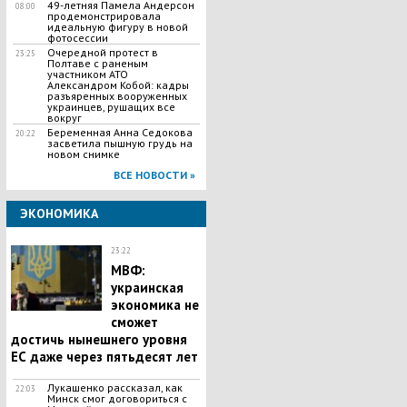
49-летняя Памела Андерсон
08:00
продемонстрировала
идеальную фигуру в новой
фотосессии
​Очередной протест в
23:25
Полтаве с раненым
участником АТО
Александром Кобой: кадры
разъяренных вооруженных
украинцев, рушащих все
вокруг
Беременная Анна Седокова
20:22
засветила пышную грудь на
новом снимке
ВСЕ НОВОСТИ »
ЭКОНОМИКА
23:22
МВФ:
украинская
экономика не
сможет
достичь нынешнего уровня
ЕС даже через пятьдесят лет
Лукашенко рассказал, как
22:03
Минск смог договориться с