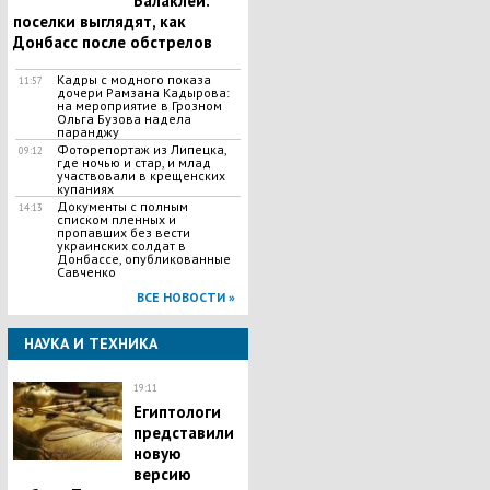
Балаклеи:
поселки выглядят, как
Донбасс после обстрелов
Кадры с модного показа
11:57
дочери Рамзана Кадырова:
на мероприятие в Грозном
Ольга Бузова надела
паранджу
Фоторепортаж из Липецка,
09:12
где ночью и стар, и млад
участвовали в крещенских
купаниях
Документы с полным
14:13
списком пленных и
пропавших без вести
украинских солдат в
Донбассе, опубликованные
Савченко
ВСЕ НОВОСТИ »
НАУКА И ТЕХНИКА
19:11
Египтологи
представили
новую
версию