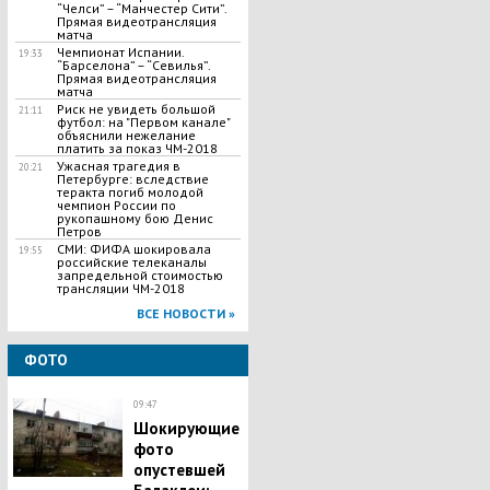
“Челси” – “Манчестер Сити”.
Прямая видеотрансляция
матча
Чемпионат Испании.
19:33
“Барселона” – “Севилья”.
Прямая видеотрансляция
матча
Риск не увидеть большой
21:11
футбол: на "Первом канале"
объяснили нежелание
платить за показ ЧМ-2018
Ужасная трагедия в
20:21
Петербурге: вследствие
теракта погиб молодой
чемпион России по
рукопашному бою Денис
Петров
СМИ: ФИФА шокировала
19:55
российские телеканалы
запредельной стоимостью
трансляции ЧМ-2018
ВСЕ НОВОСТИ »
ФОТО
09:47
Шокирующие
фото
опустевшей