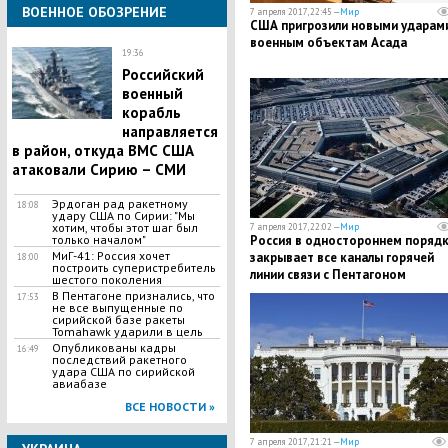
ВОЕННОЕ ОБОЗРЕНИЕ
7 апреля 2017, 22:45 —
Мир
США пригрозили новыми ударам
военным объектам Асада
19:36
Российский
военный
корабль
направляется
в район, откуда ВМС США
атаковали Сирию – СМИ
Эрдоган рад ракетному
18:08
удару США по Сирии: "Мы
хотим, чтобы этот шаг был
7 апреля 2017, 22:02 —
Мир
только началом"
Россия в одностороннем поряд
МиГ-41: Россия хочет
закрывает все каналы горячей
18:00
построить суперистребитель
линии связи с Пентагоном
шестого поколения
В Пентагоне признались, что
17:53
не все выпущенные по
сирийской базе ракеты
Tomahawk ударили в цель
Опубликованы кадры
16:49
последствий ракетного
удара США по сирийской
авиабазе
ВСЕ НОВОСТИ »
7 апреля 2017, 21:21 —
Мир