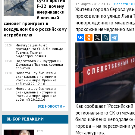
Су-35 против
13 марта 2017, 21:17 —
Новости 18
F-22: почему
Жители города Серова ув
американски
проходили по улице Льва Т
й военный
новорожденного младенца
самолет проиграет в
прохожие немедленно выз
воздушном бою российскому
истребителю
Инаугурация 45-го
10:00
президента США Дональда
Трампа. Прямая
видеотрансляция
Подготовка к инаугурации
00:28
Дональда Трампа: хроника
событий
Новости шоу-бизнеса и
09:00
скандальные истории в
России и мире. Хроника
событий 22.12.16
Новости шоу-бизнеса и
09:00
скандальные истории в
России и мире. Хроника
событий 16.12.16
Как сообщает "Российский 
ВСЕ НОВОСТИ »
регионального СК отмечаю
было найдено неподалеку 
ВЫБОР РЕДАКЦИИ
города – на пересечении 
Металлургов.
12:29