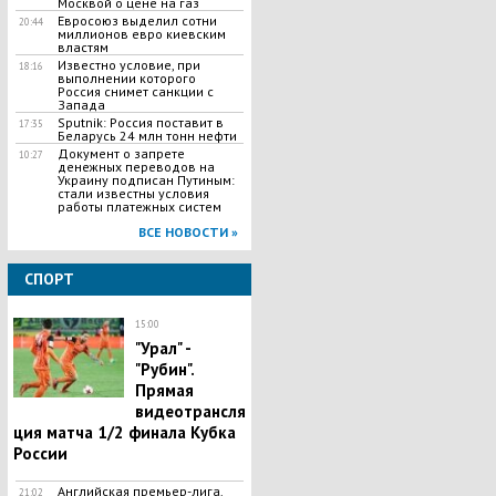
Москвой о цене на газ
Евросоюз выделил сотни
20:44
миллионов евро киевским
властям
Известно условие, при
18:16
выполнении которого
Россия снимет санкции с
Запада
Sputnik: Россия поставит в
17:35
Беларусь 24 млн тонн нефти
Документ о запрете
10:27
денежных переводов на
Украину подписан Путиным:
стали известны условия
работы платежных систем
ВСЕ НОВОСТИ »
СПОРТ
15:00
"Урал" -
"Рубин".
Прямая
видеотрансля
ция матча 1/2 финала Кубка
России
Английская премьер-лига.
21:02