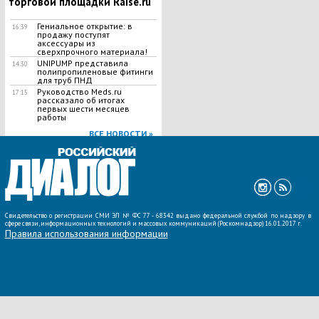
торговой площадки Raise.ru
Гениальное открытие: в
16:39
продажу поступят
аксессуары из
сверхпрочного материала!
UNIPUMP представила
14:30
полипропиленовые фитинги
для труб ПНД
Руководство Meds.ru
17:15
рассказало об итогах
первых шести месяцев
работы
ВСЕ НОВОСТИ »
Свидетельство о регистрации СМИ ЭЛ № ФС 77 - 68342 выдано федеральной службой по надзору в
сфере связи, информационных технологий и массовых коммуникаций (Роскомнадзор) 16.01.2017 г.
Правила использования информации