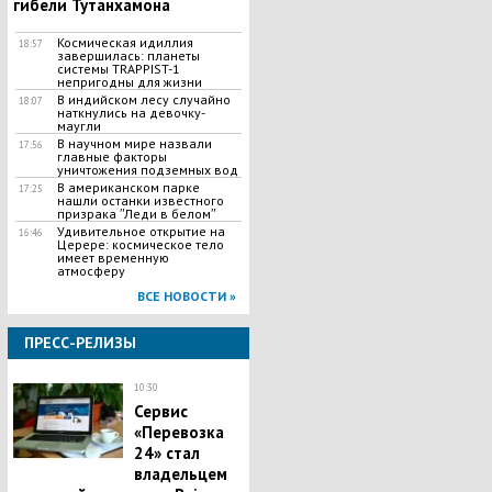
гибели Тутанхамона
Космическая идиллия
18:57
завершилась: планеты
системы TRAPPIST-1
непригодны для жизни
В индийском лесу случайно
18:07
наткнулись на девочку-
маугли
В научном мире назвали
17:56
главные факторы
уничтожения подземных вод
В американском парке
17:25
нашли останки известного
призрака ʺЛеди в беломʺ
Удивительное открытие на
16:46
Церере: космическое тело
имеет временную
атмосферу
ВСЕ НОВОСТИ »
ПРЕСС-РЕЛИЗЫ
10:30
Сервис
«Перевозка
24» стал
владельцем