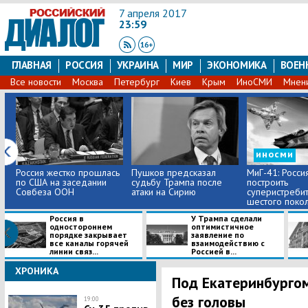
7 апреля 2017
23:59
ГЛАВНАЯ
РОССИЯ
УКРАИНА
МИР
ЭКОНОМИКА
ВОЕН
Все новости
Москва
Петербург
Киев
Крым
ИноСМИ
Мнен
иносми
Россия жестко прошлась
Пушков предсказал
МиГ-41: Росси
по США на заседании
судьбу Трампа после
построить
Совбеза ООН
атаки на Сирию
суперистреби
шестого поко
Россия в
У Трампа сделали
одностороннем
оптимистичное
порядке закрывает
заявление по
все каналы горячей
взаимодействию с
линии связ...
Россией в...
ХРОНИКА
Под Екатеринбургом
без головы
19:00