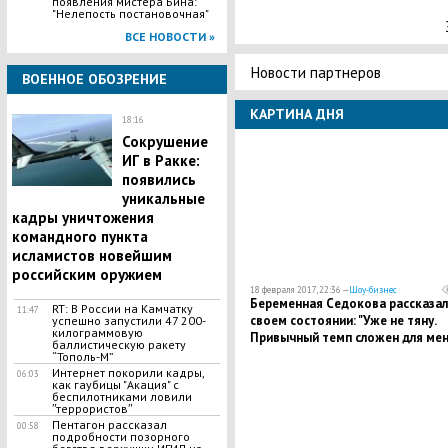
появления мистера Бина:
"Нелепость постановочная"
ВСЕ НОВОСТИ »
Новости партнеров
ВОЕННОЕ ОБОЗРЕНИЕ
КАРТИНА ДНЯ
18:16
Сокрушение
ИГ в Ракке:
появились
уникальные
кадры уничтожения
командного пункта
исламистов новейшим
российским оружием
18 февраля 2017, 22:36 —
Шоу-бизнес
Беременная Седокова рассказал
RT: В России на Камчатку
11:47
своем состоянии: "Уже не тяну.
успешно запустили 47 200-
килограммовую
Привычный темп сложен для мен
баллистическую ракету
“Тополь-М”
Интернет покорили кадры,
06:03
как гаубицы "Акация" с
беспилотниками ловили
ʺтеррористовʺ
Пентагон рассказал
00:58
подробности позорного