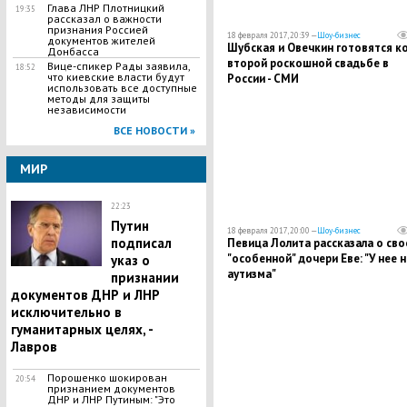
Глава ЛНР Плотницкий
19:35
рассказал о важности
признания Россией
18 февраля 2017, 20:39 —
Шоу-бизнес
документов жителей
Шубская и Овечкин готовятся к
Донбасса
второй роскошной свадьбе в
Вице-спикер Рады заявила,
18:52
что киевские власти будут
России - СМИ
использовать все доступные
методы для защиты
независимости
ВСЕ НОВОСТИ »
МИР
22:23
​Путин
18 февраля 2017, 20:00 —
Шоу-бизнес
подписал
Певица Лолита рассказала о сво
"особенной" дочери Еве: "У нее 
указ о
аутизма"
признании
документов ДНР и ЛНР
исключительно в
гуманитарных целях, -
Лавров
​Порошенко шокирован
20:54
признанием документов
ДНР и ЛНР Путиным: "Это