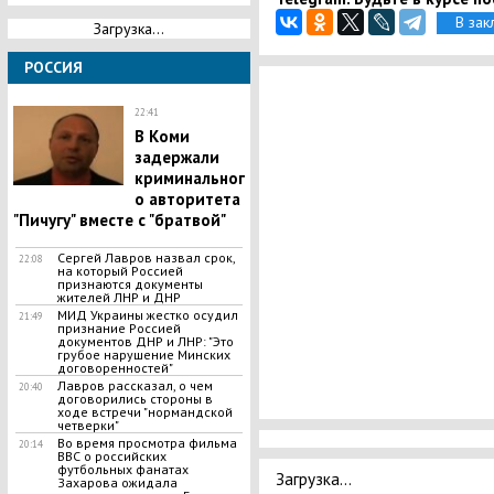
В зак
Загрузка...
РОССИЯ
22:41
В Коми
задержали
криминальног
о авторитета
"Пичугу" вместе с "братвой"
Сергей Лавров назвал срок,
22:08
на который Россией
признаются документы
жителей ЛНР и ДНР
​МИД Украины жестко осудил
21:49
признание Россией
документов ДНР и ЛНР: "Это
грубое нарушение Минских
договоренностей"
Лавров рассказал, о чем
20:40
договорились стороны в
ходе встречи "нормандской
четверки"
​Во время просмотра фильма
20:14
ВВС о российских
футбольных фанатах
Загрузка...
Захарова ожидала