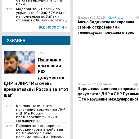
бегства верхушки ИГИЛ из
Ракки
Модернизация армии по-
21:58
украински: бойцы ВСУ ездят
на полувековых ЗиЛах и
18 февраля 2017, 21:29 —
Шоу-бизнес
стреляют с 80-летних гаубиц
Алена Водонаева шокировала
своими откровениями:
ВСЕ НОВОСТИ »
телеведущая поведала о трех
неудачных беременностях
УКРАИНА
22:52
​Пушилин о
признании
РФ
документов
ДНР и ЛНР: "Мы очень
18 февраля 2017, 20:54 —
Мир
​Порошенко шокирован признан
признательны России за этот
документов ДНР и ЛНР Путиным
шаг"
"Это нарушение международног
права и доказательство российс
Климкин заявил, что
22:12
признание документов ЛНР
оккупации"
и ДНР в России
противоречит Минским
соглашениям
Порошенко договорился
21:30
координировать действия
по Донбассу с вице-
президентом США Пенсом