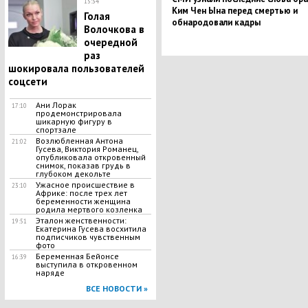
15:34
Ким Чен Ына перед смертью и
Голая
обнародовали кадры
Волочкова в
очередной
раз
шокировала пользователей
соцсети
Ани Лорак
17:10
продемонстрировала
шикарную фигуру в
спортзале
Возлюбленная Антона
21:02
Гусева, Виктория Романец,
опубликовала откровенный
снимок, показав грудь в
глубоком декольте
Ужасное происшествие в
23:10
Африке: после трех лет
беременности женщина
родила мертвого козленка
Эталон женственности:
19:51
Екатерина Гусева восхитила
подписчиков чувственным
фото
Беременная Бейонсе
16:39
выступила в откровенном
наряде
ВСЕ НОВОСТИ »