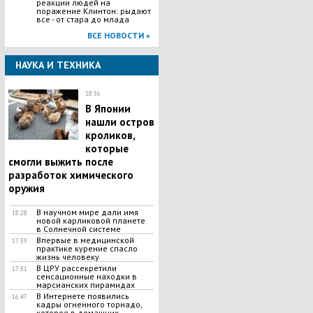
реакции людей на
поражение Клинтон: рыдают
все - от стара до млада
ВСЕ НОВОСТИ »
НАУКА И ТЕХНИКА
18:56
В Японии
нашли остров
кроликов,
которые
смогли выжить после
разработок химического
оружия
В научном мире дали имя
18:28
новой карликовой планете
в Солнечной системе
Впервые в медицинской
17:59
практике курение спасло
жизнь человеку
В ЦРУ рассекретили
17:31
сенсационные находки в
марсианских пирамидах
В Интернете появились
16:47
кадры огненного торнадо,
которое в домашних