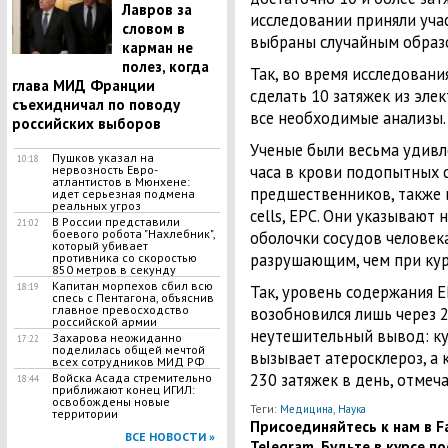
Лавров за
исследовании приняли учас
словом в
выбраны случайным образ
карман не
полез, когда
Так, во время исследовани
глава МИД Франции
сделать 10 затяжек из элек
съехидничал по поводу
все необходимые анализы.
российских выборов
Ученые были весьма удивле
Пушков указал на
10:18
часа в крови подопытных сл
нервозность Евро-
атлантистов в Мюнхене:
предшественников, также и
идет серьезная подмена
реальных угроз
cells, ЕРС. Они указывают
В России представили
21:02
боевого робота "Нахлебник",
оболочки сосудов человека
который убивает
разрушающим, чем при кур
противника со скоростью
850 метров в секунду
Капитан морпехов сбил всю
18:19
Так, уровень содержания Е
спесь с Пентагона, объяснив
главное превосходство
возобновился лишь через 2
российской армии
неутешительный вывод: ку
Захарова неожиданно
17:22
поделилась общей мечтой
вызывает атеросклероз, а
всех сотрудников МИД РФ
230 затяжек в день, отме
Войска Асада стремительно
18:44
приближают конец ИГИЛ:
освобождены новые
Теги:
,
Медицина
Наука
территории
Присоединяйтесь к нам в Fa
ВСЕ НОВОСТИ »
Telegram. Будьте в курсе п