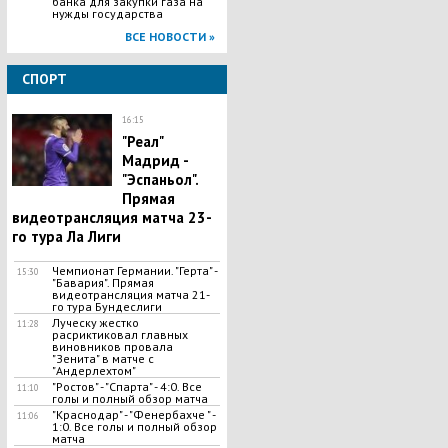
банка для закупки газа на
нужды государства
ВСЕ НОВОСТИ »
СПОРТ
16:15
"Реал"
Мадрид -
"Эспаньол".
Прямая
видеотрансляция матча 23-
го тура Ла Лиги
Чемпионат Германии. "Герта" -
15:30
"Бавария". Прямая
видеотрансляция матча 21-
го тура Бундеслиги
Луческу жестко
11:28
расриктиковал главных
виновников провала
"Зенита" в матче с
"Андерлехтом"
"Ростов" - "Спарта" - 4:0. Все
11:10
голы и полный обзор матча
"Краснодар" - "Фенербахче " -
11:06
1:0. Все голы и полный обзор
матча