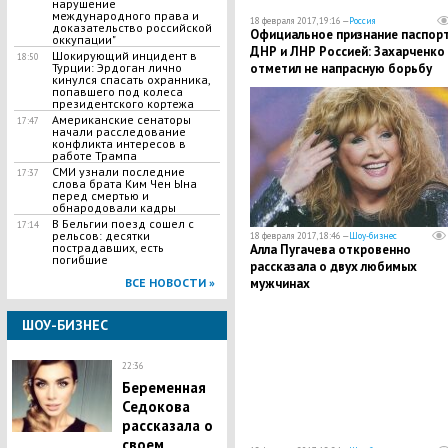
нарушение
международного права и
18 февраля 2017, 19:16 —
Россия
доказательство российской
​Официальное признание паспор
оккупации"
ДНР и ЛНР Россией: Захарченко
​Шокирующий инцидент в
18:50
Турции: Эрдоган лично
отметил не напрасную борьбу
кинулся спасать охранника,
жителей Донбасса
попавшего под колеса
президентского кортежа
Американские сенаторы
17:47
начали расследование
конфликта интересов в
работе Трампа
СМИ узнали последние
17:37
слова брата Ким Чен Ына
перед смертью и
обнародовали кадры
В Бельгии поезд сошел с
17:14
рельсов: десятки
18 февраля 2017, 18:46 —
Шоу-бизнес
пострадавших, есть
Алла Пугачева откровенно
погибшие
рассказала о двух любимых
ВСЕ НОВОСТИ »
мужчинах
ШОУ-БИЗНЕС
22:36
Беременная
Седокова
рассказала о
своем