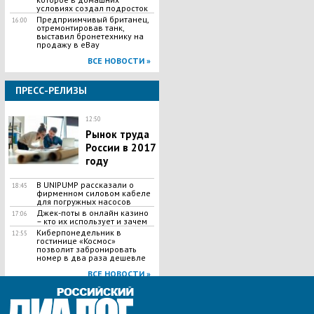
условиях создал подросток
Предприимчивый британец,
16:00
отремонтировав танк,
выставил бронетехнику на
продажу в eBay
ВСЕ НОВОСТИ »
ПРЕСС-РЕЛИЗЫ
12:50
Рынок труда
России в 2017
году
В UNIPUMP рассказали о
18:45
фирменном силовом кабеле
для погружных насосов
Джек-поты в онлайн казино
17:06
– кто их использует и зачем
Киберпонедельник в
12:55
гостинице «Космос»
позволит забронировать
номер в два раза дешевле
ВСЕ НОВОСТИ »