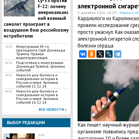
Су-35 против
электронной сигаре
F-22: почему
американканс
5 декабря 2016, 10:29 —
Наука и те
Кардиологи из Каролинско
кий военный
самолет проиграет в
провели исследование сре
воздушном бою российскому
просто ужаснул. Как оказал
истребителю
электронной сигаретой с
болезни сердца.
Инаугурация 45-го
10:00
президента США Дональда
Трампа. Прямая
видеотрансляция
Подготовка к инаугурации
00:28
Дональда Трампа: хроника
событий
Новости шоу-бизнеса и
09:00
скандальные истории в
России и мире. Хроника
событий 22.12.16
Новости шоу-бизнеса и
09:00
скандальные истории в
России и мире. Хроника
событий 16.12.16
ВСЕ НОВОСТИ »
ВЫБОР РЕДАКЦИИ
Как пишет научный журнал 
организме появились пред
18:49
достаточно 10 и более зат