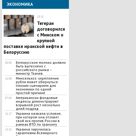
ЭКОНОМИКА
13:15
Тегеран
договорился
с Минском о
крупной
поставке иранской нефти в
Белоруссию
Белорусское молоко должно
00:00
быть вытеснено с
российского рынка –
министр Ткачев
Минсельхоз: укрепление
16:08
рубля может обернуться
плохим сценарием для
экономики по одной
простой причине
Американски фондовые
07:00
индексы демонстрируют
взрывной рост несколько
дней подряд
Украина назвала условие,
21:27
при котором она отзовет
свой иск против России в
рамках ВТО по транзиту
Украина заручилась
15:31
гарантиями Всемирного