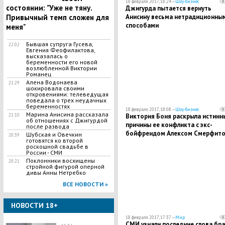
18 февраля 2017, 18:24 —
Шоу-бизнес
состоянии: "Уже не тяну.
Джигурда пытается вернуть
Привычный темп сложен для
Анисину весьма нетрадиционны
способами
меня"
Бывшая супруга Гусева,
22:02
Евгения Феофилактова,
высказалась о
беременности его новой
возлюбленной Виктории
Романец
Алена Водонаева
21:29
шокировала своими
откровениями: телеведущая
поведала о трех неудачных
беременностях
18 февраля 2017, 18:08 —
Шоу-бизнес
Марина Анисина рассказала
21:10
Виктория Боня раскрыла истинн
об отношениях с Джигурдой
причины ее конфликта с экс-
после развода
бойфрендом Алексом Смерфит
Шубская и Овечкин
20:39
готовятся ко второй
роскошной свадьбе в
России - СМИ
Поклонники восхищены
20:21
стройной фигурой оперной
дивы Анны Нетребко
ВСЕ НОВОСТИ »
НОВОСТИ 18+
18 февраля 2017, 17:37 —
Мир
СМИ узнали последние слова бр