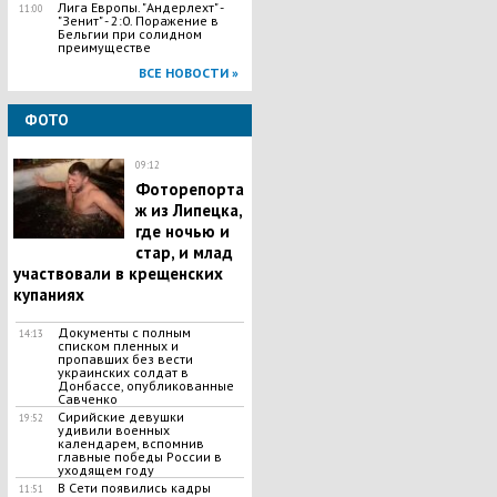
Лига Европы. "Андерлехт" -
11:00
"Зенит" - 2:0. Поражение в
Бельгии при солидном
преимуществе
ВСЕ НОВОСТИ »
ФОТО
09:12
Фоторепорта
ж из Липецка,
где ночью и
стар, и млад
участвовали в крещенских
купаниях
Документы с полным
14:13
списком пленных и
пропавших без вести
украинских солдат в
Донбассе, опубликованные
Савченко
Сирийские девушки
19:52
удивили военных
календарем, вспомнив
главные победы России в
уходящем году
В Сети появились кадры
11:51