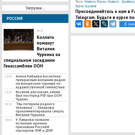
Теги:
,
Новости России
Новости - Донбасса
Борис Грызлов
Загрузка...
Присоединяйтесь к нам в Fa
Telegram. Будьте в курсе п
РОССИЯ
В зак
00:27
Коллеги
помянут
Виталия
Чуркина на
специальном заседании
Генассамблеи ООН
Алина Кабаева восхитила
22:33
прекрасным внешним видом
на юношеском турнире по
художественной гимнастике
Косачев рассказал, каким
22:10
был постпред РФ при ООН
Чуркин
“Мы потеряли родного
20:50
человека”, – Захарова
прокомментировала смерть
Виталия Чуркина
У Лаврова назвали
20:03
истинную причину
признания Россией
паспортов ЛНР и ДНР