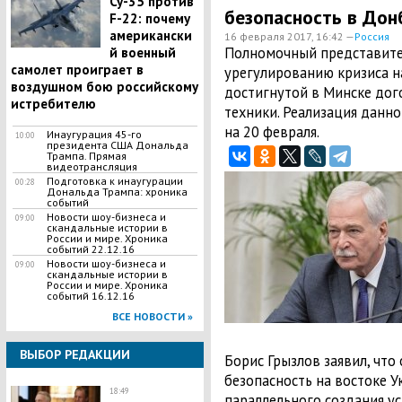
Су-35 против
безопасность в Дон
F-22: почему
американски
16 февраля 2017, 16:42 —
Россия
Полномочный представител
й военный
самолет проиграет в
урегулированию кризиса н
воздушном бою российскому
достигнутой в Минске дог
истребителю
техники. Реализация данн
на 20 февраля.
Инаугурация 45-го
10:00
президента США Дональда
Трампа. Прямая
видеотрансляция
Подготовка к инаугурации
00:28
Дональда Трампа: хроника
событий
Новости шоу-бизнеса и
09:00
скандальные истории в
России и мире. Хроника
событий 22.12.16
Новости шоу-бизнеса и
09:00
скандальные истории в
России и мире. Хроника
событий 16.12.16
ВСЕ НОВОСТИ »
ВЫБОР РЕДАКЦИИ
Борис Грызлов заявил, что
безопасность на востоке 
18:49
параллельного создания ус