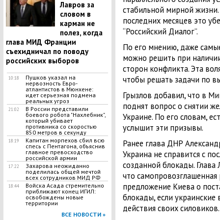
Лавров за
стабильной мирной жизни.
словом в
последних месяцев это уб
карман не
“Российский Диалог”.
полез, когда
глава МИД Франции
По его мнению, даже самы
съехидничал по поводу
можно решить при наличии
российских выборов
сторон конфликта. Эта вол
Пушков указал на
чтобы решать задачи по в
10:18
нервозность Евро-
атлантистов в Мюнхене:
Грызлов добавил, что в Ми
идет серьезная подмена
реальных угроз
поднят вопрос о снятии ж
В России представили
21:02
боевого робота "Нахлебник",
Украине. По его словам, ес
который убивает
услышит эти призывы.
противника со скоростью
850 метров в секунду
Капитан морпехов сбил всю
18:19
Ранее глава ДНР Александ
спесь с Пентагона, объяснив
главное превосходство
Украина не справится с п
российской армии
созданной блокады. Глава
Захарова неожиданно
17:22
поделилась общей мечтой
что самопровозглашенная 
всех сотрудников МИД РФ
предложение Киева о поста
Войска Асада стремительно
18:44
приближают конец ИГИЛ:
блокады, если украинские 
освобождены новые
территории
действия своих силовиков
ВСЕ НОВОСТИ »