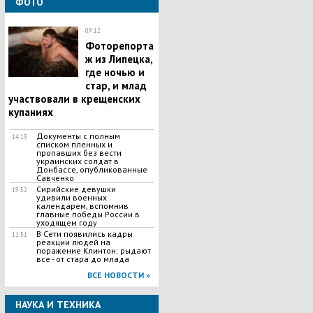
ФОТО
09:12
Фоторепорта
ж из Липецка,
где ночью и
стар, и млад
участвовали в крещенских
купаниях
Документы с полным
14:13
списком пленных и
пропавших без вести
украинских солдат в
Донбассе, опубликованные
Савченко
Сирийские девушки
19:52
удивили военных
календарем, вспомнив
главные победы России в
уходящем году
В Сети появились кадры
11:51
реакции людей на
поражение Клинтон: рыдают
все - от стара до млада
ВСЕ НОВОСТИ »
НАУКА И ТЕХНИКА