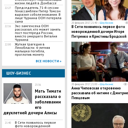
жизни людей в Донбассе
​Председатель 71-й сессии
22:27
Генассамблеи Питер Томсон
выразил соболезнования: В
лице Чуркина ООН потеряла
сына
20 февраля 2017, 21:40 —
Шоу-бизнес
Экс-замгенсека ООН
В Сети появилось первое фото
22:16
рассказал, кто может занять
новорожденной дочери Игоря
пост постпреда России,
вместо умершего Виталия
Петренко и Кристины Бродской
Чуркина
​Жуткая трагедия в
22:00
Ленобласти: 4-летняя
малышка погибла,
проглотив монету
ВСЕ НОВОСТИ »
ШОУ-БИЗНЕС
20 февраля 2017, 21:00 —
Шоу-бизнес
23:36
Анна Чиповская откровенно
Мать Тимати
рассказала об интиме с Дмитри
рассказала о
Певцовым
заболевании
его
двухлетней дочери Алисы
В Сети появилось первое
21:40
фото новорожденной