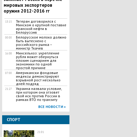
мировых экспортеров
оружия 2012-2016 гг
Тегеран договорился с
13:15
Минском о крупной поставке
иранской нефти в
Белоруссию
Белорусское молоко должно
00:00
быть вытеснено с
российского рынка –
министр Ткачев
Минсельхоз: укрепление
16:08
рубля может обернуться
плохим сценарием для
экономики по одной
простой причине
Американски фондовые
07:00
индексы демонстрируют
взрывной рост несколько
дней подряд
Украина назвала условие,
21:27
при котором она отзовет
свой иск против России в
рамках ВТО по транзиту
ВСЕ НОВОСТИ »
СПОРТ
21:01