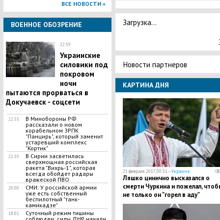
ВСЕ НОВОСТИ »
Загрузка...
ВОЕННОЕ ОБОЗРЕНИЕ
22:59
Украинские
Новости партнеров
силовики под
покровом
ночи
КАРТИНА ДНЯ
пытаются прорваться в
Докучаевск - соцсети
В Минобороны РФ
22:55
рассказали о новом
корабельном ЗРПК
"Панцирь", который заменит
устаревший комплекс
"Кортик"
В Сирии засветилась
21:59
сверхмощная российская
ракета "Вихрь-1", которая
21 февраля 2017, 00:51 —
Украина
всегда обойдет радары
Ляшко цинично высказался о
вражеской ПВО
смерти Чуркина и пожелал, чтоб
СМИ: У российской армии
20:00
уже есть собственный
не только он "горел в аду"
беспилотный "танк-
камикадзе"
Суточный режим тишины
18:01
соблюден: силы ДНР начали