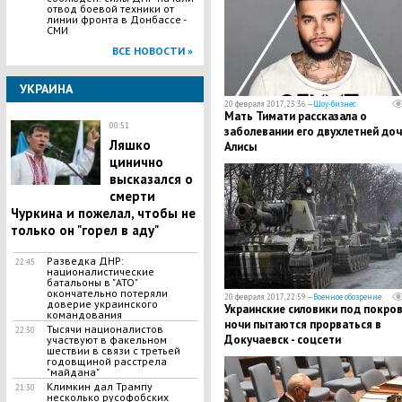
отвод боевой техники от
линии фронта в Донбассе -
СМИ
ВСЕ НОВОСТИ »
УКРАИНА
20 февраля 2017, 23:36 —
Шоу-бизнес
Мать Тимати рассказала о
00:51
заболевании его двухлетней до
Ляшко
Алисы
цинично
высказался о
смерти
Чуркина и пожелал, чтобы не
только он "горел в аду"
Разведка ДНР:
22:45
националистические
батальоны в "АТО"
окончательно потеряли
20 февраля 2017, 22:59 —
Военное обозрение
доверие украинского
Украинские силовики под покро
командования
ночи пытаются прорваться в
Тысячи националистов
22:30
Докучаевск - соцсети
участвуют в факельном
шествии в связи с третьей
годовщиной расстрела
"майдана"
Климкин дал Трампу
21:30
несколько русофобских