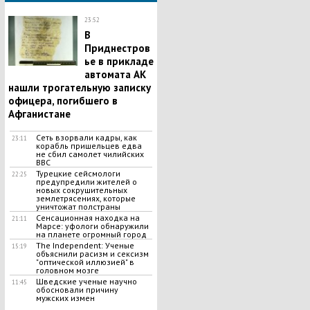
23:52
В
Приднестров
ье в прикладе
автомата АК
нашли трогательную записку
офицера, погибшего в
Афганистане
Сеть взорвали кадры, как
23:11
корабль пришельцев едва
не сбил самолет чилийских
ВВС
Турецкие сейсмологи
22:25
предупредили жителей о
новых сокрушительных
землетрясениях, которые
уничтожат полстраны
Сенсационная находка на
21:11
Марсе: уфологи обнаружили
на планете огромный город
The Independent: Ученые
15:19
объяснили расизм и сексизм
"оптической иллюзией" в
головном мозге
Шведские ученые научно
11:45
обосновали причину
мужских измен