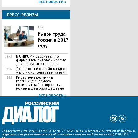
ВСЕ НОВОСТИ »
ПРЕСС-РЕЛИЗЫ
12:50
Рынок труда
России в 2017
году
В UNIPUMP рассказали о
18:45
фирменном силовом кабеле
для погружных насосов
Джек-поты в онлайн казино
17:06
– кто их использует и зачем
Киберпонедельник в
12:55
гостинице «Космос»
позволит забронировать
номер в два раза дешевле
ВСЕ НОВОСТИ »
Свидетельство о регистрации СМИ ЭЛ № ФС 77 - 68342 выдано федеральной службой по надзору в
сфере связи, информационных технологий и массовых коммуникаций (Роскомнадзор) 16.01.2017 г.