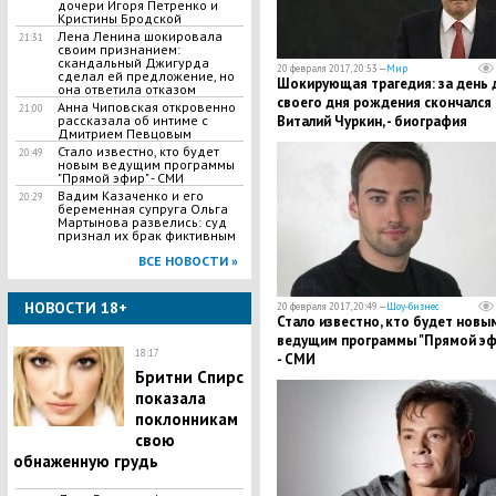
дочери Игоря Петренко и
Кристины Бродской
Лена Ленина шокировала
21:31
своим признанием:
скандальный Джигурда
20 февраля 2017, 20:53 —
Мир
сделал ей предложение, но
​Шокирующая трагедия: за день 
она ответила отказом
своего дня рождения скончался
Анна Чиповская откровенно
21:00
рассказала об интиме с
Виталий Чуркин, - биография
Дмитрием Певцовым
постпреда России при ООН
Стало известно, кто будет
20:49
новым ведущим программы
"Прямой эфир" - СМИ
Вадим Казаченко и его
20:29
беременная супруга Ольга
Мартынова развелись: суд
признал их брак фиктивным
ВСЕ НОВОСТИ »
НОВОСТИ 18+
20 февраля 2017, 20:49 —
Шоу-бизнес
Стало известно, кто будет новы
ведущим программы "Прямой эф
18:17
- СМИ
Бритни Спирс
показала
поклонникам
свою
обнаженную грудь