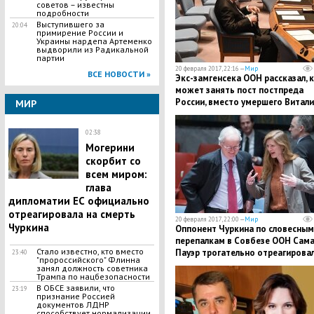
советов – известны
подробности
Выступившего за
20:04
примирение России и
Украины нардепа Артеменко
выдворили из Радикальной
партии
20 февраля 2017, 22:16 —
Мир
ВСЕ НОВОСТИ »
Экс-замгенсека ООН рассказал, 
может занять пост постпреда
России, вместо умершего Витали
МИР
Чуркина
02:38
Могерини
скорбит со
всем миром:
глава
дипломатии ЕС официально
отреагировала на смерть
20 февраля 2017, 22:00 —
Мир
Чуркина
Оппонент Чуркина по словесным
перепалкам в Совбезе ООН Сам
Стало известно, кто вместо
Пауэр трогательно отреагирова
23:40
"пророссийского" Флинна
на его смерть
занял должность советника
Трампа по нацбезопасности
В ОБСЕ заявили, что
23:19
признание Россией
документов ЛДНР
способствует нормализации