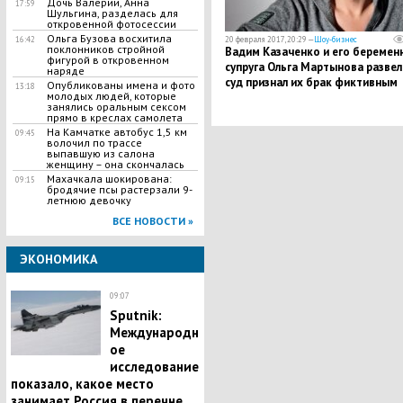
Дочь Валерии, Анна
17:59
Шульгина, разделась для
откровенной фотосессии
Ольга Бузова восхитила
16:42
20 февраля 2017, 20:29 —
Шоу-бизнес
поклонников стройной
Вадим Казаченко и его беремен
фигурой в откровенном
супруга Ольга Мартынова развел
наряде
суд признал их брак фиктивным
Опубликованы имена и фото
13:18
молодых людей, которые
занялись оральным сексом
прямо в креслах самолета
На Камчатке автобус 1,5 км
09:45
волочил по трассе
выпавшую из салона
женщину – она скончалась
Махачкала шокирована:
09:15
бродячие псы растерзали 9-
летнюю девочку
ВСЕ НОВОСТИ »
ЭКОНОМИКА
09:07
Sputnik:
Международн
ое
исследование
показало, какое место
занимает Россия в перечне