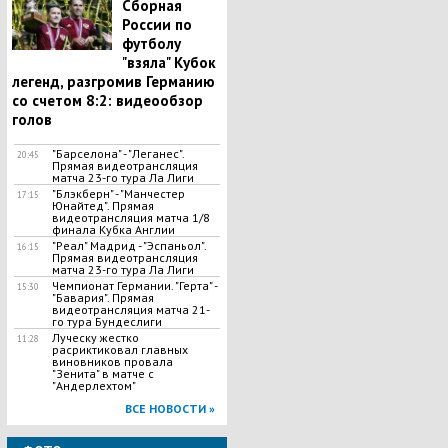
Сборная
России по
футболу
"взяла" Кубок
легенд, разгромив Германию
со счетом 8:2: видеообзор
голов
"Барселона" - "Леганес".
20:45
Прямая видеотрансляция
матча 23-го тура Ла Лиги
"Блэкберн" - "Манчестер
17:15
Юнайтед". Прямая
видеотрансляция матча 1/8
финала Кубка Англии
"Реал" Мадрид - "Эспаньол".
16:15
Прямая видеотрансляция
матча 23-го тура Ла Лиги
Чемпионат Германии. "Герта" -
15:30
"Бавария". Прямая
видеотрансляция матча 21-
го тура Бундеслиги
Луческу жестко
11:28
расриктиковал главных
виновников провала
"Зенита" в матче с
"Андерлехтом"
ВСЕ НОВОСТИ »