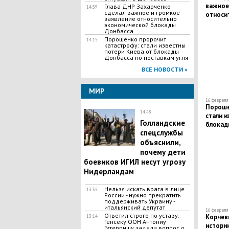
важное
Глава ДНР Захарченко
14:39
сделал важное и громкое
относи
заявление относительно
блокад
экономической блокады
Донбасса
Порошенко пророчит
14:15
катастрофу: стали известны
потери Киева от блокады
Донбасса по поставкам угля
ВСЕ НОВОСТИ »
МИР
16 февраля 
Пороше
14:48
стали и
Голландские
блокад
спецслужбы
угля
объяснили,
почему дети
боевиков ИГИЛ несут угрозу
Нидерландам
Нельзя искать врага в лице
13:35
России - нужно прекратить
поддерживать Украину -
итальянский депутат
16 февраля 
Ответил строго по уставу:
Корчев
13:14
Генсеку ООН Антониу
историю
Гутерришу задали вопрос о