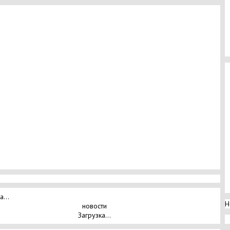
а...
Н
новости
Загрузка...