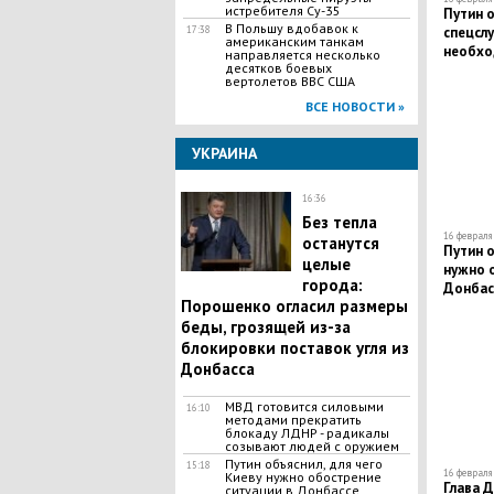
истребителя Су-35
Путин о
В Польшу вдобавок к
17:38
спецсл
американским танкам
необхо
направляется несколько
десятков боевых
вертолетов ВВС США
ВСЕ НОВОСТИ »
УКРАИНА
16:36
Без тепла
16 февраля 
останутся
Путин о
целые
нужно 
города:
Донбас
Порошенко огласил размеры
беды, грозящей из-за
блокировки поставок угля из
Донбасса
МВД готовится силовыми
16:10
методами прекратить
блокаду ЛДНР - радикалы
созывают людей с оружием
Путин объяснил, для чего
15:18
16 февраля 
Киеву нужно обострение
Глава 
ситуации в Донбассе