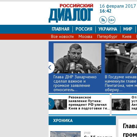
16 февраля 2017
16:42
ГЛАВНАЯ
РОССИЯ
УКРАИНА
МИР
Все новости
Москва
Петербург
Киев
Глава ДНР Захарченко
В Госдуме ненав
сделал важное и
намекнули главе
громкое заявление
Пентагона, чем 
относитель...
оберну...
Резонансное
От
заявление Путина:
ус
президент РФ уличил
Ан
Киев в подготовке те...
зад
ХРОНИКА
Глав
гром
19:00