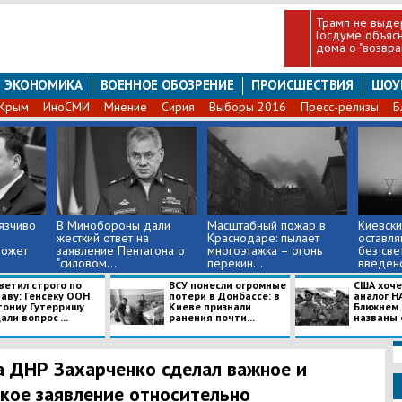
Трамп не выде
Госдуме объясн
дома о "возвр
ЭКОНОМИКА
ВОЕННОЕ ОБОЗРЕНИЕ
ПРОИСШЕСТВИЯ
ШОУ
Крым
ИноСМИ
Мнение
Сирия
Выборы 2016
Пресс-релизы
Б
язчиво
В Минобороны дали
Масштабный пожар в
Киевски
жесткий ответ на
Краснодаре: пылает
оставля
может
заявление Пентагона о
многоэтажка – огонь
без свет
"силовом...
перекин...
введено
ветил строго по
ВСУ понесли огромные
США хоче
таву: Генсеку ООН
потери в Донбассе: в
аналог Н
тониу Гутерришу
Киеве признали
Ближнем 
али вопрос ...
ранения почти...
названы 
а ДНР Захарченко сделал важное и
кое заявление относительно