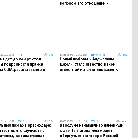
вопрос о его отношении к
воссоединению Крыма с Россией
2017, 12:42 —
Мир
903
16 февраля 2017, 12:36 —
Шоу-бизнес
881
 идет до конца: стали
Новый любовник Анджелины
ны подробности пранка
Джоли: стало известно, какой
ра США, рассказавшего о
известный исполнитель заменил
ях и Трампе
актрисе Брэда Питта, - СМИ
2017, 12:00 —
Россия
522
16 февраля 2017, 11:58 —
Россия
3251
льный пожар в Краснодаре:
В Госдуме ненавязчиво намекнули
звестно, что случилось с
главе Пентагона, чем может
телем, названа главная
обернуться разговор с Россией