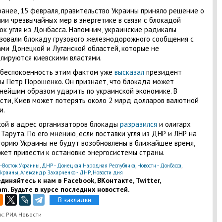
анее, 15 февраля, правительство Украины приняло решение о
ии чрезвычайных мер в энергетике в связи с блокадой
ок угля из Донбасса. Напомним, украинские радикалы
зовали блокаду грузового железнодорожного сообщения с
ми Донецкой и Луганской областей, которые не
лируются киевскими властями.
беспокоенность этим фактом уже
высказал
президент
ы Петр Порошенко. Он признает, что блокада может
нейшим образом ударить по украинской экономике. В
сти, Киев может потерять около 2 млрд долларов валютной
и.
ой в адрес организаторов блокады
разразился
и олигарх
 Тарута. По его мнению, если поставки угля из ДНР и ЛНР на
орию Украины не будут возобновлены в ближайшее время,
жет привести к остановке энергосистемы страны.
-Восток Украины
,
ДНР - Донецкая Народная Республика
,
Новости - Донбасса
,
Украины
,
Александр Захарченко - ДНР
,
Новости дня
диняйтесь к нам в Facebook, ВКонтакте, Twitter,
am. Будьте в курсе последних новостей.
В закладки
к: РИА Новости