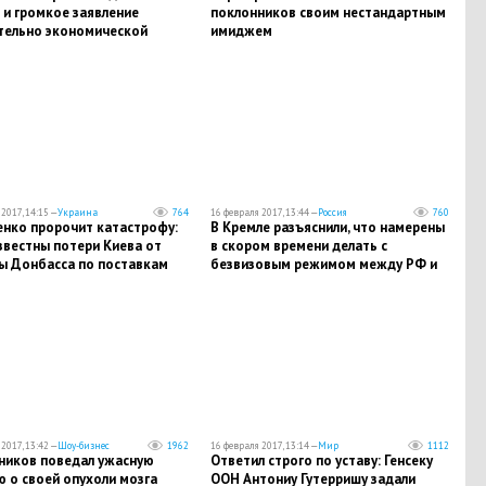
 и громкое заявление
поклонников своим нестандартным
тельно экономической
имиджем
ы Донбасса
2017, 14:15 —
Украина
764
16 февраля 2017, 13:44 —
Россия
760
нко пророчит катастрофу:
В Кремле разъяснили, что намерены
звестны потери Киева от
в скором времени делать с
ы Донбасса по поставкам
безвизовым режимом между РФ и
Белоруссией
2017, 13:42 —
Шоу-бизнес
1962
16 февраля 2017, 13:14 —
Мир
1112
ников поведал ужасную
Ответил строго по уставу: Генсеку
 о своей опухоли мозга
ООН Антониу Гутерришу задали