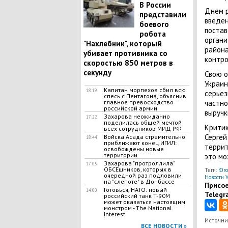
В России
Днем р
представили
введен
боевого
постав
робота
органи
"Нахлебник", который
района
убивает противника со
контро
скоростью 850 метров в
секунду
Свою о
Украин
Капитан морпехов сбил всю
18:19
серьез
спесь с Пентагона, объяснив
главное превосходство
частно
российской армии
выручк
Захарова неожиданно
17:22
поделилась общей мечтой
Критик
всех сотрудников МИД РФ
Сергей
Войска Асада стремительно
18:44
приближают конец ИГИЛ:
террит
освобождены новые
территории
это мо
Захарова "протроллила"
17:05
ОБСЕшников, которых в
Теги:
Юго
очередной раз подловили
Новости 
на "слепоте" в Донбассе
Присое
Готовься, НАТО: новый
14:00
Telegr
российский танк T-90M
может оказаться настоящим
монстром - The National
Interest
Источни
ВСЕ НОВОСТИ »