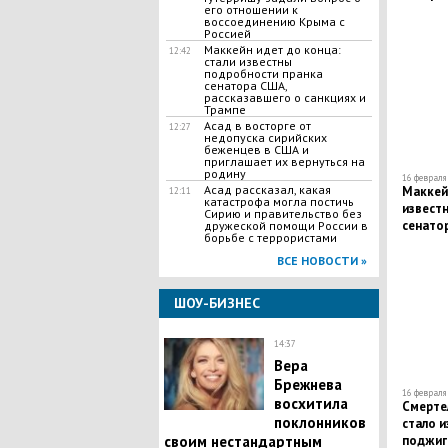
его отношении к
воссоединению Крыма с
Россией
Маккейн идет до конца:
12:42
стали известны
подробности пранка
сенатора США,
рассказавшего о санкциях и
Трампе
Асад в восторге от
12:27
недопуска сирийских
беженцев в США и
приглашает их вернуться на
родину
16 февраля 
Асад рассказал, какая
Маккейн
12:11
катастрофа могла постичь
извест
Сирию и правительство без
сенато
дружеской помощи России в
борьбе с террористами
санкци
ВСЕ НОВОСТИ »
ШОУ-БИЗНЕС
14:37
Вера
Брежнева
16 февраля 
восхитила
Смерте
поклонников
стало и
своим нестандартным
поджига