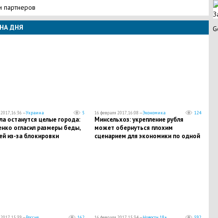
и партнеров
З
НА ДНЯ
G
2017, 16:36 —
Украина
5
16 февраля 2017, 16:08 —
Экономика
124
ла останутся целые города:
Минсельхоз: укрепление рубля
нко огласил размеры беды,
может обернуться плохим
ей из-за блокировки
сценарием для экономики по одной
к угля из Донбасса
простой причине
2017, 15:39 —
Россия
162
16 февраля 2017, 15:34 —
Новости 18+
592