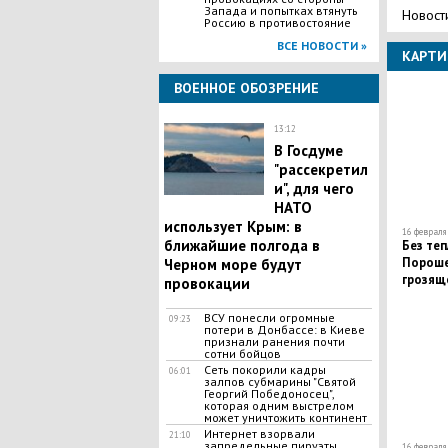
Запада и попытках втянуть
Новост
Россию в противостояние
ВСЕ НОВОСТИ »
КАРТИ
ВОЕННОЕ ОБОЗРЕНИЕ
13:12
В Госдуме
"рассекретил
и", для чего
НАТО
использует Крым: в
16 февраля 
ближайшие полгода в
Без теп
Пороше
Черном море будут
грозящ
провокации
поставо
ВСУ понесли огромные
09:23
потери в Донбассе: в Киеве
признали ранения почти
сотни бойцов
Сеть покорили кадры
06:01
залпов субмарины "Святой
Георгий Победоносец",
которая одним выстрелом
может уничтожить континент
Интернет взорвали
21:10
запредельные пируэты
16 февраля 