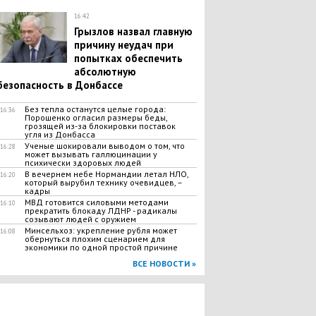
16:42
Грызлов назвал главную
причину неудач при
попытках обеспечить
абсолютную
безопасность в Донбассе
Без тепла останутся целые города:
16:36
Порошенко огласил размеры беды,
грозящей из-за блокировки поставок
угля из Донбасса
Ученые шокировали выводом о том, что
16:28
может вызывать галлюцинации у
психически здоровых людей
В вечернем небе Нормандии летал НЛО,
16:20
который вырубил технику очевидцев, –
кадры
МВД готовится силовыми методами
16:10
прекратить блокаду ЛДНР - радикалы
созывают людей с оружием
Минсельхоз: укрепление рубля может
16:08
обернуться плохим сценарием для
экономики по одной простой причине
ВСЕ НОВОСТИ »