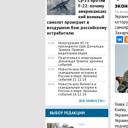
Су-35 против
экон
F-22: почему
американканс
16 февр
​Украи
кий военный
котору
самолет проиграет в
самопр
воздушном бою российскому
Захарч
истребителю
Инаугурация 45-го
10:00
президента США Дональда
Трампа. Прямая
видеотрансляция
Подготовка к инаугурации
00:28
Дональда Трампа: хроника
событий
Новости шоу-бизнеса и
09:00
скандальные истории в
России и мире. Хроника
событий 22.12.16
Новости шоу-бизнеса и
09:00
скандальные истории в
России и мире. Хроника
событий 16.12.16
ВСЕ НОВОСТИ »
Глава
Киеву,
ВЫБОР РЕДАКЦИИ
Украин
Украин
21:02
подчер