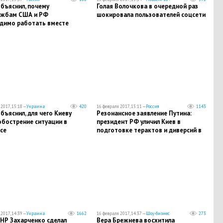
бъяснил, почему
Голая Волочкова в очередной раз
ужбам США и РФ
шокировала пользователей соцсети
димо работать вместе
2017, 15:18 —
Украина
420
16 февраля 2017, 15:11 —
Россия
1143
бъяснил, для чего Киеву
Резонансное заявление Путина:
обострение ситуации в
президент РФ уличил Киев в
се
подготовке терактов и диверсий в
России
2017, 14:39 —
Украина
1662
16 февраля 2017, 14:37 —
Шоу-бизнес
273
ДНР Захарченко сделал
Вера Брежнева восхитила