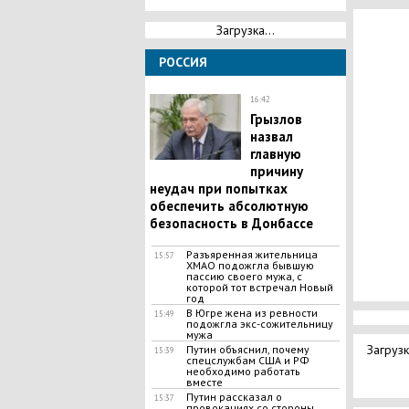
Загрузка...
РОССИЯ
16:42
Грызлов
назвал
главную
причину
неудач при попытках
обеспечить абсолютную
безопасность в Донбассе
Разъяренная жительница
15:57
ХМАО подожгла бывшую
пассию своего мужа, с
которой тот встречал Новый
год
В Югре жена из ревности
15:49
подожгла экс-сожительницу
мужа
Загрузк
Путин объяснил, почему
15:39
спецслужбам США и РФ
необходимо работать
вместе
Путин рассказал о
15:37
провокациях со стороны