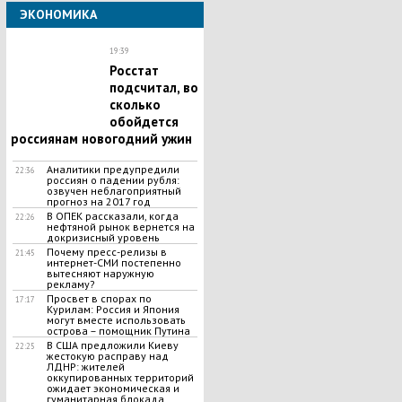
ЭКОНОМИКА
19:39
Росстат
подсчитал, во
сколько
обойдется
россиянам новогодний ужин
Аналитики предупредили
22:36
россиян о падении рубля:
озвучен неблагоприятный
прогноз на 2017 год
В ОПЕК рассказали, когда
22:26
нефтяной рынок вернется на
докризисный уровень
Почему пресс-релизы в
21:45
интернет-СМИ постепенно
вытесняют наружную
рекламу?
Просвет в спорах по
17:17
Курилам: Россия и Япония
могут вместе использовать
острова – помощник Путина
​В США предложили Киеву
22:25
жестокую расправу над
ЛДНР: жителей
оккупированных территорий
ожидает экономическая и
гуманитарная блокада