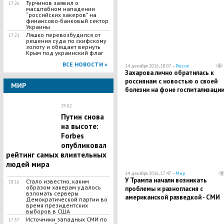
Турчинов заявил о
17:26
масштабном нападении
“российских хакеров” на
финансово-банковый сектор
Украины
Ляшко перевозбудился от
17:21
решения суда по скифскому
золоту и обещает вернуть
Крым под украинский флаг
ВСЕ НОВОСТИ »
14 декабря 2016, 18:07 —
Россия
Захарова лично обратилась к
россиянам с новостью о своей
МИР
болезни на фоне госпитализации
Москве
19:02
Путин снова
на высоте:
Forbes
опубликовал
рейтинг самых влиятельных
людей мира
14 декабря 2016, 17:47 —
Мир
У Трампа начали возникать
Стало известно, каким
18:16
образом хакерам удалось
проблемы и разногласия с
взломать серверы
американской разведкой - СМИ
Демократической партии во
время президентских
выборов в США
Источники западных СМИ по
17:57