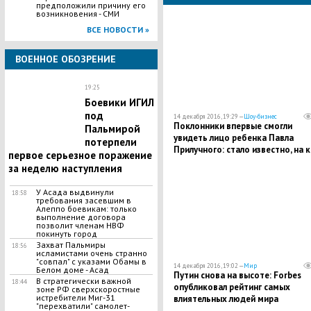
предположили причину его
возникновения - СМИ
ВСЕ НОВОСТИ »
ВОЕННОЕ ОБОЗРЕНИЕ
19:25
Боевики ИГИЛ
под
14 декабря 2016, 19:29 —
Шоу-бизнес
Поклонники впервые смогли
Пальмирой
увидеть лицо ребенка Павла
потерпели
Прилучного: стало известно, на 
первое серьезное поражение
из родителей похож малыш
за неделю наступления
У Асада выдвинули
18:58
требования засевшим в
Алеппо боевикам: только
выполнение договора
позволит членам НВФ
покинуть город
Захват Пальмиры
18:56
исламистами очень странно
"совпал" с указами Обамы в
14 декабря 2016, 19:02 —
Мир
Белом доме - Асад
Путин снова на высоте: Forbes
В стратегически важной
18:44
опубликовал рейтинг самых
зоне РФ сверхскоростные
истребители Миг-31
влиятельных людей мира
"перехватили" самолет-