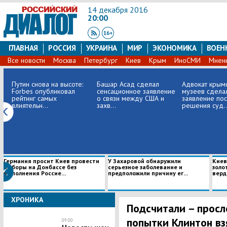
14 декабря 2016
20:00
ГЛАВНАЯ
РОССИЯ
УКРАИНА
МИР
ЭКОНОМИКА
ВОЕН
Все новости
Москва
Петербург
Киев
Крым
ИноСМИ
Мнен
Путин снова на высоте:
Башар Асад сделал
Адвокат крым
Forbes опубликовал
сенсационное заявление
музеев сдела
рейтинг самых
о связи между США и
заявление по
влиятельн...
захв...
решения суд..
Германия просит Киев провести
У Захаровой обнаружили
Киев
выборы на Донбассе без
серьезное заболевание и
золо
выполнения Россие...
предположили причину ег...
верди
ХРОНИКА
Подсчитали – просл
попытки Клинтон вз
09:00