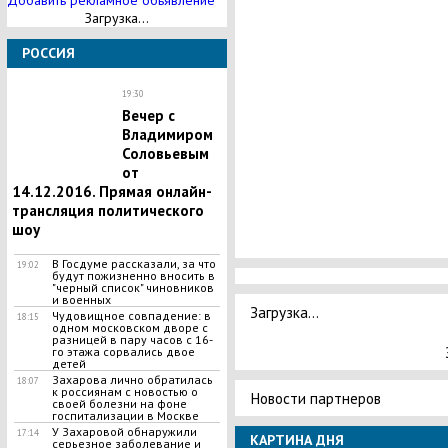
Добавить рекламное обьявление
Загрузка...
РОССИЯ
19:30
Вечер с
Владимиром
Соловьевым
от
14.12.2016. Прямая онлайн-
трансляция политического
шоу
В Госдуме рассказали, за что
19:02
будут пожизненно вносить в
"черный список" чиновников
и военных
Загрузка...
Чудовищное совпадение: в
18:15
одном московском дворе с
разницей в пару часов с 16-
го этажа сорвались двое
детей
Захарова лично обратилась
18:07
к россиянам с новостью о
Новости партнеров
своей болезни на фоне
госпитализации в Москве
У Захаровой обнаружили
17:14
КАРТИНА ДНЯ
серьезное заболевание и