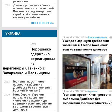
разведчик
Дамаск успешно выбивает
17:38
исламистов из окрестностей
Пальмиры - под контролем
сирийской армии важная
высота у авиабазы
ВСЕ НОВОСТИ »
УКРАИНА
14 декабря 2016, 18:58 —
Военное обозрение
У Асада выдвинули требования
19:00
засевшим в Алеппо боевикам:
Порошенко
только выполнение договора
позволит членам НВФ покинуть
сдержанно
город
отреагировал
на
переговоры Савченко с
Захарченко и Плотницким
Германия просит Киев
18:33
провести выборы на
Донбассе без выполнения
Россией "Минска - 2"
14 декабря 2016, 18:33 —
Украина
Германия просит Киев провести
Минобороны Украины
18:29
погрязло в коррупции:
выборы на Донбассе без
чиновники закупили для
выполнения Россией "Минска - 2"
военных частей нерабочие
вертолеты за сотни тысяч
долларов