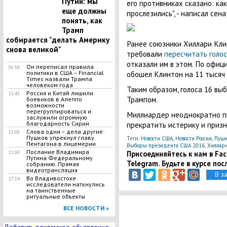
Путин: мы
его противниках сказано: как
еще должны
прослезились", - написал сен
понять, как
Трамп
собирается "делать Америку
Ранее союзники Хиллари Кли
снова великой"
требовали
пересчитать голо
отказали им в этом. По офи
Он переписал правила
06:58
обошел Клинтон на 11 тысяч 
политики в США – Financial
Times назвали Трампа
человеком года
Таким образом, голоса 16 вы
Россия и Китай лишили
15:43
Трампом.
боевиков в Алеппо
возможности
перегруппироваться и
Миллиардер неоднократно п
заслужили огромную
прекратить истерику и приз
благодарность Сирии
Слова одни – дела другие:
11:08
Пушков упрекнул главу
Теги:
Новости США
,
Новости России
,
Пушк
Пентагона в лицемерии
Выборы президента США 2016
,
Хиллари
Послание Владимира
Присоединяйтесь к нам в Face
11:00
Путина Федеральному
Telegram. Будьте в курсе пос
собранию. Прямая
видеотрансляция
В з
Во Владивостоке
17:14
исследователи наткнулись
на таинственные
ритуальные объекты
ВСЕ НОВОСТИ »