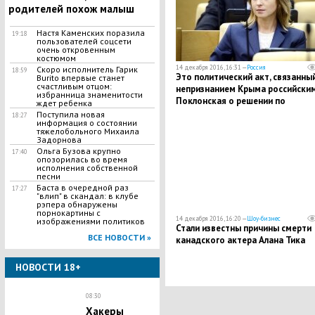
родителей похож малыш
Настя Каменских поразила
19:18
пользователей соцсети
очень откровенным
костюмом
14 декабря 2016, 16:31 —
Россия
Скоро исполнитель Гарик
18:59
Это политический акт, связанный
Burito впервые станет
счастливым отцом:
непризнанием Крыма российским,
избранница знаменитости
Поклонская о решении по
ждет ребенка
скифскому золоту
Поступила новая
18:27
информация о состоянии
тяжелобольного Михаила
Задорнова
Ольга Бузова крупно
17:40
опозорилась во время
исполнения собственной
песни
Баста в очередной раз
17:27
"влип" в скандал: в клубе
рэпера обнаружены
порнокартины с
14 декабря 2016, 16:20 —
Шоу-бизнес
изображениями политиков
Стали известны причины смерти
ВСЕ НОВОСТИ »
канадского актера Алана Тика
НОВОСТИ 18+
08:30
Хакеры