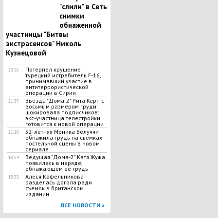
"слили" в Сеть
снимки
обнаженной
участницы "Битвы
экстрасенсов" Николь
Кузнецовой
Потерпел крушение
23:56
турецкий истребитель F-16,
принимавший участие в
антитеррористической
операции в Сирии
Звезда "Дома-2" Рита Керн с
21:39
восьмым размером груди
шокировала подписчиков:
экс-участница телестройки
готовится к новой операции
52-летняя Моника Белуччи
21:20
обнажила грудь на съемках
постельной сцены в новом
сериале
Ведущая "Дома-2" Катя Жужа
18:54
появилась в наряде,
обнажающем ее грудь
Алеся Кафельникова
18:33
разделась догола ради
съемок в британском
издании
ВСЕ НОВОСТИ »