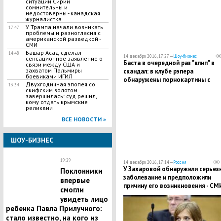
ситуации Сирии
сомнительны и
недостоверны - канадская
журналистка
У Трампа начали возникать
17:47
проблемы и разногласия с
американской разведкой -
СМИ
Башар Асад сделал
14:48
14 декабря 2016, 17:27 —
Шоу-бизнес
сенсационное заявление о
Баста в очередной раз "влип" в
связи между США и
захватом Пальмиры
скандал: в клубе рэпера
боевиками ИГИЛ
обнаружены порнокартины с
Двухгодичная эпопея со
13:34
изображениями политиков
скифским золотом
завершилась: суд решил,
кому отдать крымские
реликвии
ВСЕ НОВОСТИ »
ШОУ-БИЗНЕС
19:29
14 декабря 2016, 17:14 —
Россия
У Захаровой обнаружили серьез
Поклонники
заболевание и предположили
впервые
причину его возникновения - СМ
смогли
увидеть лицо
ребенка Павла Прилучного:
стало известно, на кого из