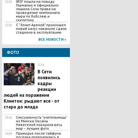
IBSF пошла на поводу
21:03
Германии и официально
лишила Сочи права на
проведение чемпионата
мира по бобслею и
скелетону
С "Зенит-Ареной" произошел
21:00
новый казус накануне сдачи
стадиона в эксплуатацию
ВСЕ НОВОСТИ »
ФОТО
11:51
В Сети
появились
кадры
реакции
людей на поражение
Клинтон: рыдают все - от
стара до млада
Сексуальность "учительницы"
23:42
из Минска Оксаны
Невеселой покорила весь
мир – лучшие фото
Приморье после тайфуна:
14:54
поселки превратились в