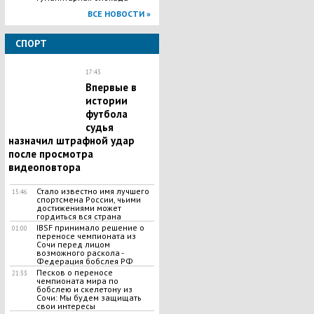
ВСЕ НОВОСТИ »
СПОРТ
17:43
Впервые в
истории
футбола
судья
назначил штрафной удар
после просмотра
видеоповтора
Стало известно имя лучшего
15:46
спортсмена России, чьими
достижениями может
гордиться вся страна
IBSF принимало решение о
01:00
переносе чемпионата из
Сочи перед лицом
возможного раскола -
Федерация бобслея РФ
Песков о переносе
21:33
чемпионата мира по
бобслею и скелетону из
Сочи: Мы будем защищать
свои интересы