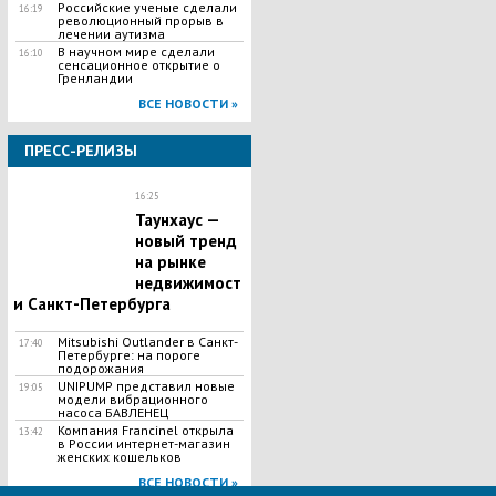
Российские ученые сделали
16:19
революционный прорыв в
лечении аутизма
В научном мире сделали
16:10
сенсационное открытие о
Гренландии
ВСЕ НОВОСТИ »
ПРЕСС-РЕЛИЗЫ
16:25
Таунхаус —
новый тренд
на рынке
недвижимост
и Санкт-Петербурга
Mitsubishi Outlander в Санкт-
17:40
Петербурге: на пороге
подорожания
UNIPUMP представил новые
19:05
модели вибрационного
насоса БАВЛЕНЕЦ
Компания Francinel открыла
13:42
в России интернет-магазин
женских кошельков
ВСЕ НОВОСТИ »