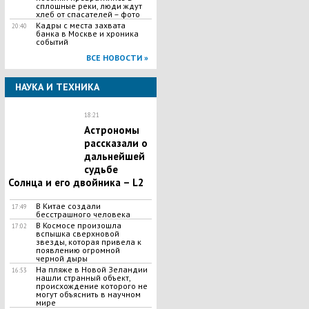
сплошные реки, люди ждут
хлеб от спасателей – фото
Кадры с места захвата
20:40
банка в Москве и хроника
событий
ВСЕ НОВОСТИ »
НАУКА И ТЕХНИКА
18:21
Астрономы
рассказали о
дальнейшей
судьбе
Солнца и его двойника – L2
В Китае создали
17:49
бесстрашного человека
В Космосе произошла
17:02
вспышка сверхновой
звезды, которая привела к
появлению огромной
черной дыры
На пляже в Новой Зеландии
16:53
нашли странный объект,
происхождение которого не
могут объяснить в научном
мире