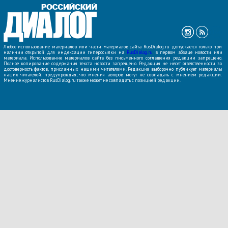
Любое использование материалов или части материалов сайта RusDialog.ru допускается только при
наличии открытой для индексации гиперссылки на
RusDialog.ru
в первом абзаце новости или
материала. Использование материалов сайта без письменного соглашения редакции запрещено.
Полное копирование содержания текста новости запрещено. Редакция не несет ответственности за
достоверность фактов, присланных нашими читателями. Редакция выборочно публикует материалы
наших читателей, предупреждая, что мнения авторов могут не совпадать с мнением редакции.
Мнение журналистов RusDialog.ru также может не совпадать с позицией редакции.