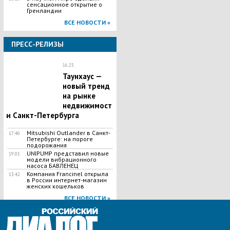
сенсационное открытие о
Гренландии
ВСЕ НОВОСТИ »
ПРЕСС-РЕЛИЗЫ
16:25
Таунхаус —
новый тренд
на рынке
недвижимост
и Санкт-Петербурга
Mitsubishi Outlander в Санкт-
17:40
Петербурге: на пороге
подорожания
UNIPUMP представил новые
19:05
модели вибрационного
насоса БАВЛЕНЕЦ
Компания Francinel открыла
13:42
в России интернет-магазин
женских кошельков
ВСЕ НОВОСТИ »