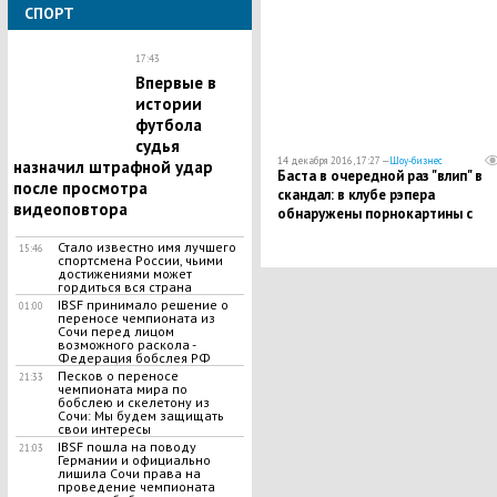
СПОРТ
17:43
Впервые в
истории
футбола
судья
14 декабря 2016, 17:27 —
Шоу-бизнес
назначил штрафной удар
Баста в очередной раз "влип" в
после просмотра
скандал: в клубе рэпера
видеоповтора
обнаружены порнокартины с
изображениями политиков
Стало известно имя лучшего
15:46
спортсмена России, чьими
достижениями может
гордиться вся страна
IBSF принимало решение о
01:00
переносе чемпионата из
Сочи перед лицом
возможного раскола -
Федерация бобслея РФ
Песков о переносе
21:33
чемпионата мира по
бобслею и скелетону из
Сочи: Мы будем защищать
свои интересы
IBSF пошла на поводу
21:03
Германии и официально
лишила Сочи права на
проведение чемпионата