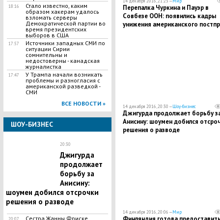
14 декабря 2016, 21:23 —
Мир
Стало известно, каким
Перепалка Чуркина и Пауэр в
18:16
образом хакерам удалось
Совбезе ООН: появились кадры
взломать серверы
Демократической партии во
унижения американского постп
время президентских
выборов в США
Источники западных СМИ по
17:57
ситуации Сирии
сомнительны и
недостоверны - канадская
журналистка
У Трампа начали возникать
17:47
проблемы и разногласия с
американской разведкой -
СМИ
ВСЕ НОВОСТИ »
14 декабря 2016, 20:30 —
Шоу-бизнес
Джигурда продолжает борьбу з
Анисину: шоумен добился отсро
ШОУ-БИЗНЕС
решения о разводе
20:30
Джигурда
продолжает
борьбу за
Анисину:
шоумен добился отсрочки
решения о разводе
14 декабря 2016, 20:06 —
Мир
Финляндия готова предоставит
Сестра Жанны Фриске,
20:07