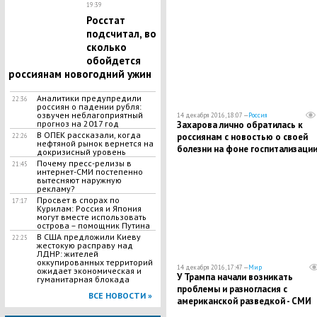
19:39
Росстат
подсчитал, во
сколько
обойдется
россиянам новогодний ужин
Аналитики предупредили
22:36
россиян о падении рубля:
озвучен неблагоприятный
14 декабря 2016, 18:07 —
Россия
прогноз на 2017 год
Захарова лично обратилась к
В ОПЕК рассказали, когда
россиянам с новостью о своей
22:26
нефтяной рынок вернется на
болезни на фоне госпитализации
докризисный уровень
Москве
Почему пресс-релизы в
21:45
интернет-СМИ постепенно
вытесняют наружную
рекламу?
Просвет в спорах по
17:17
Курилам: Россия и Япония
могут вместе использовать
острова – помощник Путина
​В США предложили Киеву
22:25
жестокую расправу над
ЛДНР: жителей
оккупированных территорий
14 декабря 2016, 17:47 —
Мир
ожидает экономическая и
У Трампа начали возникать
гуманитарная блокада
проблемы и разногласия с
ВСЕ НОВОСТИ »
американской разведкой - СМИ