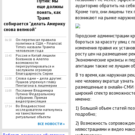
Путин: мы
аудиторию обратить на себя 
еще должны
Кроме того, они лишены тех
понять, как
возникают на рынке наружно
Трамп
собирается "делать Америку
снова великой"
Городские администрации к
Он переписал правила
06:58
бороться за красоту улиц с
политики в США – Financial
изменения правил их установ
Times назвали Трампа
человеком года
росту цен на размещение ре
Россия и Китай лишили
15:43
Экономические кризисы и пе
боевиков в Алеппо
возможности
агитации также не лучшим о
перегруппироваться и
заслужили огромную
благодарность Сирии
В то время, как наружная р
Слова одни – дела другие:
11:08
нее человеку вкратце узнать 
Пушков упрекнул главу
Пентагона в лицемерии
размещенные в онлайн-СМИ 
Послание Владимира
11:00
широкий спектр возможностей
Путина Федеральному
собранию. Прямая
именно:
видеотрансляция
Во Владивостоке
17:14
1) Большой объем статей поз
исследователи наткнулись
подробно;
на таинственные
ритуальные объекты
2) Возможность сопровожден
ВСЕ НОВОСТИ »
иллюстрациями и видео макс
информации;