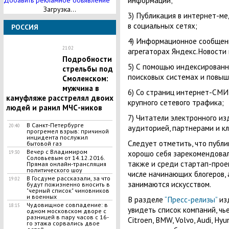
Добавить рекламное обьявление
Загрузка...
3) Публикация в интернет-м
в социальных сетях;
РОССИЯ
4) Информационное сообщени
21:02
агрегаторах Яндекс.Новости 
Подробности
5) С помощью индексированн
стрельбы под
поисковых системах и повыш
Смоленском:
мужчина в
6) Со страниц интернет-СМИ
камуфляже расстрелял двоих
крупного сетевого трафика;
людей и ранил МЧС-ников
7) Читатели электронного и
​В Санкт-Петербурге
аудиторией, партнерами и к
20:40
прогремел взрыв: причиной
инцидента послужил
Следует отметить, что публи
бытовой газ
Вечер с Владимиром
хорошо себя зарекомендовали
19:30
Соловьевым от 14.12.2016.
также и среди стартап-проек
Прямая онлайн-трансляция
политического шоу
числе начинающих блогеров, 
В Госдуме рассказали, за что
19:02
занимаются искусством.
будут пожизненно вносить в
"черный список" чиновников
и военных
В разделе
“Пресс-релизы”
изд
Чудовищное совпадение: в
18:15
увидеть список компаний, чь
одном московском дворе с
разницей в пару часов с 16-
Citroen, BMW, Volvo, Audi, Hy
го этажа сорвались двое