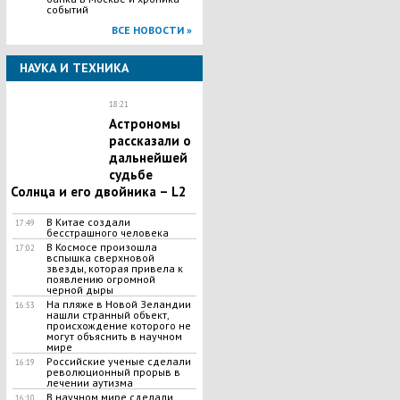
событий
ВСЕ НОВОСТИ »
НАУКА И ТЕХНИКА
18:21
Астрономы
рассказали о
дальнейшей
судьбе
Солнца и его двойника – L2
В Китае создали
17:49
бесстрашного человека
В Космосе произошла
17:02
вспышка сверхновой
звезды, которая привела к
появлению огромной
черной дыры
На пляже в Новой Зеландии
16:53
нашли странный объект,
происхождение которого не
могут объяснить в научном
мире
Российские ученые сделали
16:19
революционный прорыв в
лечении аутизма
В научном мире сделали
16:10