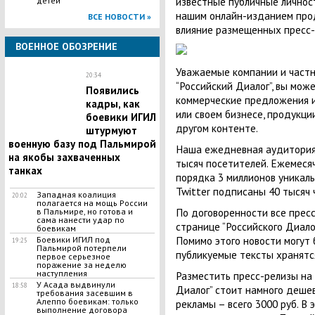
известные публичные личност
детей
нашим онлайн-изданием про
ВСЕ НОВОСТИ »
влияние размещенных пресс-
ВОЕННОЕ ОБОЗРЕНИЕ
Уважаемые компании и частны
20:34
“Российский Диалог”, вы мож
Появились
коммерческие предложения 
кадры, как
или своем бизнесе, продукции,
боевики ИГИЛ
другом контенте.
штурмуют
военную базу под Пальмирой
Наша ежедневная аудитория 
на якобы захваченных
тысяч посетителей. Ежемесяч
танках
порядка 3 миллионов уникаль
Twitter подписаны 40 тысяч 
Западная коалиция
20:02
полагается на мощь России
По договоренности все пресс
в Пальмире, но готова и
сама нанести удар по
странице “Российского Диало
боевикам
Помимо этого новости могут 
Боевики ИГИЛ под
19:25
Пальмирой потерпели
публикуемые тексты хранятся
первое серьезное
поражение за неделю
наступления
Разместить пресс-релизы на
У Асада выдвинули
18:58
Диалог” стоит намного деше
требования засевшим в
Алеппо боевикам: только
рекламы – всего 3000 руб. В
выполнение договора