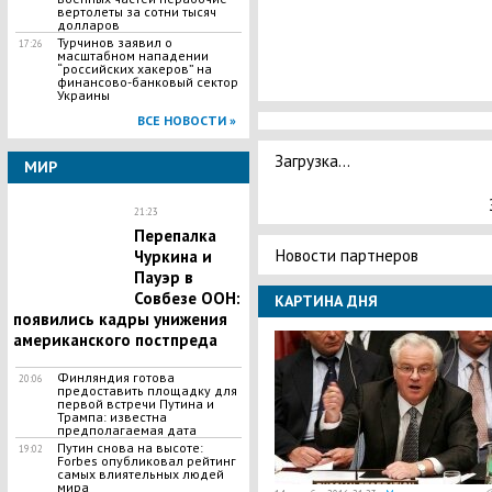
вертолеты за сотни тысяч
долларов
Турчинов заявил о
17:26
масштабном нападении
“российских хакеров” на
финансово-банковый сектор
Украины
ВСЕ НОВОСТИ »
Загрузка...
МИР
21:23
Перепалка
Новости партнеров
Чуркина и
Пауэр в
Совбезе ООН:
КАРТИНА ДНЯ
появились кадры унижения
американского постпреда
Финляндия готова
20:06
предоставить площадку для
первой встречи Путина и
Трампа: известна
предполагаемая дата
Путин снова на высоте:
19:02
Forbes опубликовал рейтинг
самых влиятельных людей
мира