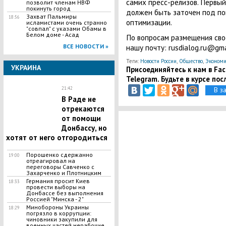
самих пресс-релизов. Первы
позволит членам НВФ
покинуть город
должен быть заточен под по
Захват Пальмиры
18:56
оптимизации.
исламистами очень странно
"совпал" с указами Обамы в
Белом доме - Асад
По вопросам размещения сво
нашу почту:
rusdialog.ru@gma
ВСЕ НОВОСТИ »
Теги:
Новости России
,
Общество
,
Экономи
УКРАИНА
Присоединяйтесь к нам в Face
Telegram. Будьте в курсе пос
В з
21:42
В Раде не
отрекаются
от помощи
Донбассу, но
хотят от него отгородиться
Порошенко сдержанно
19:00
отреагировал на
переговоры Савченко с
Захарченко и Плотницким
Германия просит Киев
18:33
провести выборы на
Донбассе без выполнения
Россией "Минска - 2"
Минобороны Украины
18:29
погрязло в коррупции:
чиновники закупили для
военных частей нерабочие