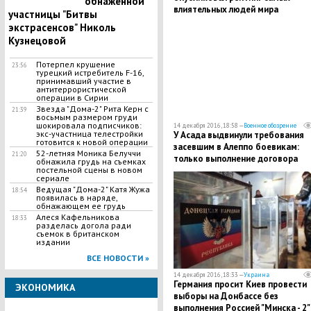
обнаженной
влиятельных людей мира
участницы "Битвы
экстрасенсов" Николь
Кузнецовой
Потерпел крушение
23:56
турецкий истребитель F-16,
принимавший участие в
антитеррористической
операции в Сирии
Звезда "Дома-2" Рита Керн с
21:39
восьмым размером груди
шокировала подписчиков:
14 декабря 2016, 18:58 —
Военное обозрение
экс-участница телестройки
У Асада выдвинули требования
готовится к новой операции
засевшим в Алеппо боевикам:
52-летняя Моника Белуччи
21:20
только выполнение договора
обнажила грудь на съемках
позволит членам НВФ покинуть
постельной сцены в новом
сериале
город
Ведущая "Дома-2" Катя Жужа
18:54
появилась в наряде,
обнажающем ее грудь
Алеся Кафельникова
18:33
разделась догола ради
съемок в британском
издании
ВСЕ НОВОСТИ »
14 декабря 2016, 18:33 —
Украина
Германия просит Киев провести
ЭКОНОМИКА
выборы на Донбассе без
выполнения Россией "Минска - 2"