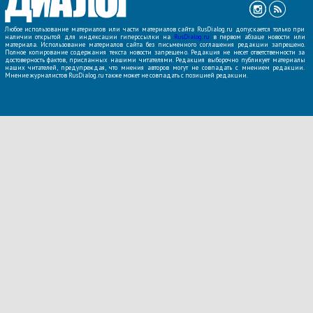
Любое использование материалов или части материалов сайта RusDialog.ru допускается только при
наличии открытой для индексации гиперссылки на
RusDialog.ru
в первом абзаце новости или
материала. Использование материалов сайта без письменного соглашения редакции запрещено.
Полное копирование содержания текста новости запрещено. Редакция не несет ответственности за
достоверность фактов, присланных нашими читателями. Редакция выборочно публикует материалы
наших читателей, предупреждая, что мнения авторов могут не совпадать с мнением редакции.
Мнение журналистов RusDialog.ru также может не совпадать с позицией редакции.