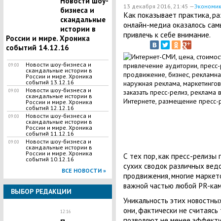
Новости шоу-
13 декабря 2016, 21:45 —
Экономи
бизнеса и
Как показывает практика, р
скандальные
онлайн-медиа оказалось сам
истории в
привлечь к себе внимание.
России и мире. Хроника
событий 14.12.16
Новости шоу-бизнеса и
09:00
скандальные истории в
России и мире. Хроника
событий 13.12.16
Новости шоу-бизнеса и
09:00
скандальные истории в
России и мире. Хроника
событий 12.12.16
Новости шоу-бизнеса и
09:00
скандальные истории в
России и мире. Хроника
событий 11.12.16
Новости шоу-бизнеса и
09:00
скандальные истории в
России и мире. Хроника
С тех пор, как пресс-релизы
событий 10.12.16
сухих сводок различных вед
ВСЕ НОВОСТИ »
продвижения, многие маркето
важной частью любой PR-кам
ВЫБОР РЕДАКЦИИ
Уникальность этих новостных
они, фактически не считаяс
12:16
позволяют не менее эффекти