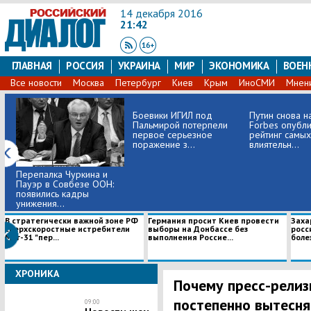
14 декабря 2016
21:42
ГЛАВНАЯ
РОССИЯ
УКРАИНА
МИР
ЭКОНОМИКА
ВОЕН
Все новости
Москва
Петербург
Киев
Крым
ИноСМИ
Мнен
Боевики ИГИЛ под
Путин снова н
Пальмирой потерпели
Forbes опубл
первое серьезное
рейтинг самых
поражение з...
влиятельн...
Перепалка Чуркина и
Пауэр в Совбезе ООН:
появились кадры
унижения...
В стратегически важной зоне РФ
Германия просит Киев провести
Заха
сверхскоростные истребители
выборы на Донбассе без
росс
Миг-31 "пер...
выполнения Россие...
болез
ХРОНИКА
Почему пресс-релиз
постепенно вытесн
09:00