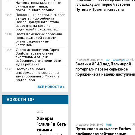
Наталья, показала первые
площадку для первой встречи
снимки памятника,
Путина и Трампа: известна
посвященного певице
предполагаемая дата
Поклонники впервые смогли
19:29
увидеть лицо ребенка
Павла Прилучного: стало
известно, на кого из
родителей похож малыш
Настя Каменских поразила
19:18
пользователей соцсети
очень откровенным
костюмом
Скоро исполнитель Гарик
18:59
Burito впервые станет
счастливым отцом:
14 декабря 2016, 19:25 —
Военное обозрение
избранница знаменитости
Боевики ИГИЛ под Пальмирой
ждет ребенка
потерпели первое серьезное
Поступила новая
18:27
информация о состоянии
поражение за неделю наступлен
тяжелобольного Михаила
Задорнова
ВСЕ НОВОСТИ »
НОВОСТИ 18+
08:30
Хакеры
"слили" в Сеть
14 декабря 2016, 19:02 —
Мир
Путин снова на высоте: Forbes
снимки
опубликовал рейтинг самых