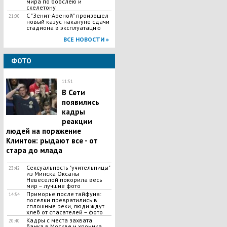
мира по бобслею и
скелетону
С "Зенит-Ареной" произошел
21:00
новый казус накануне сдачи
стадиона в эксплуатацию
ВСЕ НОВОСТИ »
ФОТО
11:51
В Сети
появились
кадры
реакции
людей на поражение
Клинтон: рыдают все - от
стара до млада
Сексуальность "учительницы"
23:42
из Минска Оксаны
Невеселой покорила весь
мир – лучшие фото
Приморье после тайфуна:
14:54
поселки превратились в
сплошные реки, люди ждут
хлеб от спасателей – фото
Кадры с места захвата
20:40
банка в Москве и хроника