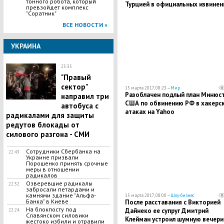
тонного робота, который
Турцией в официальных извинен
превзойдет комплекс
"Соратник"
ВСЕ НОВОСТИ »
УКРАИНА
23:35
"Правый
сектор"
15 марта 2017, 08:23 —
Мир
Разоблачен подлый план Минюс
направил три
США по обвинению РФ в хакерс
автобуса с
атаках на Yahoo
радикалами для защиты
редутов блокады от
силового разгона - СМИ
Сотрудники Сбербанка на
22:43
Украине призвали
Порошенко принять срочные
меры в отношении
радикалов
Озверевшие радикалы
22:32
забросали петардами и
камнями здание "Альфа-
15 марта 2017, 08:00 —
Шоу-бизнес
Банка" в Киеве
После расставания с Викторией
На блокпосту под
Дайнеко ее супруг Дмитрий
22:24
Славянском силовики
Клейман устроил шумную вечери
жестоко избили и отравили