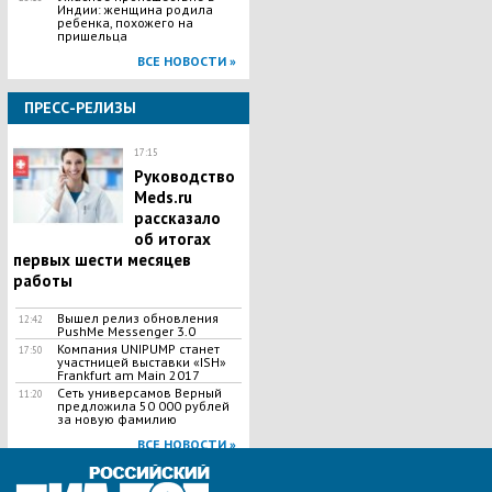
Индии: женщина родила
ребенка, похожего на
пришельца
ВСЕ НОВОСТИ »
ПРЕСС-РЕЛИЗЫ
17:15
Руководство
Meds.ru
рассказало
об итогах
первых шести месяцев
работы
Вышел релиз обновления
12:42
PushMe Messenger 3.0
Компания UNIPUMP станет
17:50
участницей выставки «ISH»
Frankfurt am Main 2017
Сеть универсамов Верный
11:20
предложила 50 000 рублей
за новую фамилию
ВСЕ НОВОСТИ »