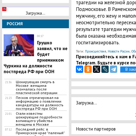
трагедии на железной доро
Подмосковье. В Раменском
Загрузка...
мужчину, его жену и малол
неосмотрительно пересека
РОССИЯ
результате трагедии мужчи
была оказана необходимая
00:17
госпитализировать.
Грушко
заявил, что не
Теги:
,
,
Происшествия
Новости России
Об
будет
Присоединяйтесь к нам в Fa
приемником
Telegram. Будьте в курсе п
Чуркина на должности
В зак
постпреда РФ при ООН
​Шокирующая смерть в
21:36
Москве: женщина
скончалась после
пластической операции
Песков отреагировал на
21:23
информацию о появлении
Загрузка...
кандидатуры на должность
постпреда РФ при ООН
Стали известны
21:01
шокирующие подробности
вопиющего убийства
женщины в Москве
Новости партнеров
Последний рейс: в
07:12
Приморском крае "паленый"