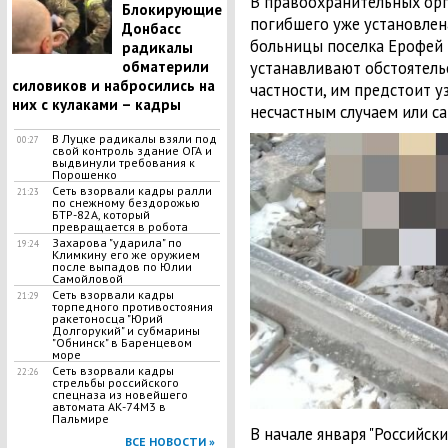
В правоохранительных орг
Блокирующие
погибшего уже установлена
Донбасс
больницы поселка Ерофей 
радикалы
обматерили
устанавливают обстоятель
силовиков и набросились на
частности, им предстоит у
них с кулаками – кадры
несчастным случаем или с
В Луцке радикалы взяли под
00:27
свой контроль здание ОГА и
выдвинули требования к
Порошенко
Сеть взорвали кадры ралли
21:23
по снежному бездорожью
БТР-82А, который
превращается в робота
Захарова "ударила" по
19:24
Климкину его же оружием
после выпадов по Юлии
Самойловой
Сеть взорвали кадры
21:29
торпедного противостояния
ракетоносца "Юрий
Долгорукий" и субмарины
"Обнинск" в Баренцевом
море
Сеть взорвали кадры
22:26
стрельбы российского
спецназа из новейшего
автомата АК-74М3 в
Пальмире
В начале января "Российск
ВСЕ НОВОСТИ »