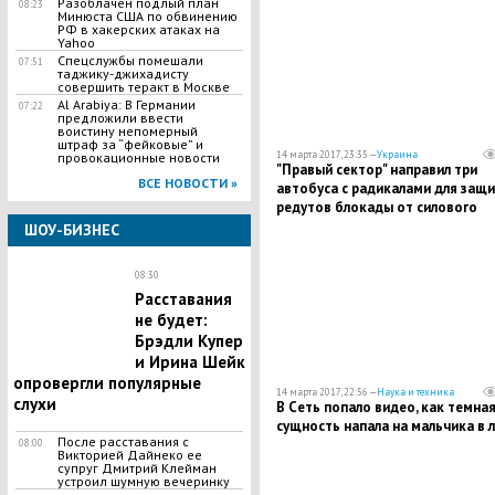
Разоблачен подлый план
08:23
Минюста США по обвинению
РФ в хакерских атаках на
Yahoo
Спецслужбы помешали
07:51
таджику-джихадисту
совершить теракт в Москве
Al Arabiya: В Германии
07:22
предложили ввести
воистину непомерный
штраф за “фейковые” и
14 марта 2017, 23:35 —
Украина
провокационные новости
"Правый сектор" направил три
ВСЕ НОВОСТИ »
автобуса с радикалами для защ
редутов блокады от силового
разгона - СМИ
ШОУ-БИЗНЕС
08:30
Расставания
не будет:
Брэдли Купер
и Ирина Шейк
опровергли популярные
14 марта 2017, 22:56 —
Наука и техника
слухи
В Сеть попало видео, как темна
сущность напала на мальчика в л
После расставания с
08:00
Викторией Дайнеко ее
супруг Дмитрий Клейман
устроил шумную вечеринку