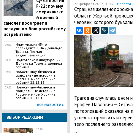
Су-35 против
28 февраля 2017, 09:47 —
Новости 
F-22: почему
​Страшная железнодорожна
американски
области. Жертвой происше
й военный
человек, которого букваль
самолет проиграет в
воздушном бою российскому
истребителю
Инаугурация 45-го
10:00
президента США Дональда
Трампа. Прямая
видеотрансляция
Подготовка к инаугурации
00:28
Дональда Трампа: хроника
событий
Новости шоу-бизнеса и
09:00
скандальные истории в
России и мире. Хроника
событий 22.12.16
Новости шоу-бизнеса и
09:00
скандальные истории в
России и мире. Хроника
Трагедия случилась днем 
событий 16.12.16
Ерофей Павлович — Сегача
ВСЕ НОВОСТИ »
потерпевший оказался на п
успел затормозить и переех
ВЫБОР РЕДАКЦИИ
тело последнего разделило
20:28