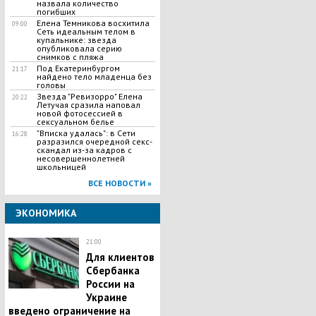
назвала количество
погибших
Елена Темникова восхитила
09:00
Сеть идеальным телом в
купальнике: звезда
опубликовала серию
снимков с пляжа
Под Екатеринбургом
21:17
найдено тело младенца без
головы
Звезда "Ревизорро" Елена
20:22
Летучая сразила наповал
новой фотосессией в
сексуальном белье
"Вписка удалась": в Сети
16:28
разразился очередной секс-
скандал из-за кадров с
несовершеннолетней
школьницей
ВСЕ НОВОСТИ »
ЭКОНОМИКА
21:00
Для клиентов
Сбербанка
России на
Украине
введено ограничение на