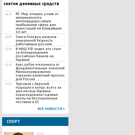
снятие денежных средств
RT: Мир опешил, узнав от
16:50
американского
миллиардера самую
прибыльную сферу для
инвестиций на ближайшие
10 лет
Ольга Голодец назвала
16:09
уникальной бедность
работающих россиян
В МИД РФ знают, кто стоит
12:50
за блокированием
российских банков на
Украине
Курс рубля отклонился от
11:20
фундаментальных значений:
Минэкономразвития
озвучило валютный прогноз
для России
Торговля с Европой
17:31
подошла к концу: всего за
два месяца Украина
израсходовала годовые
квоты на беспошлинные
поставки в ЕС
ВСЕ НОВОСТИ »
СПОРТ
15:13