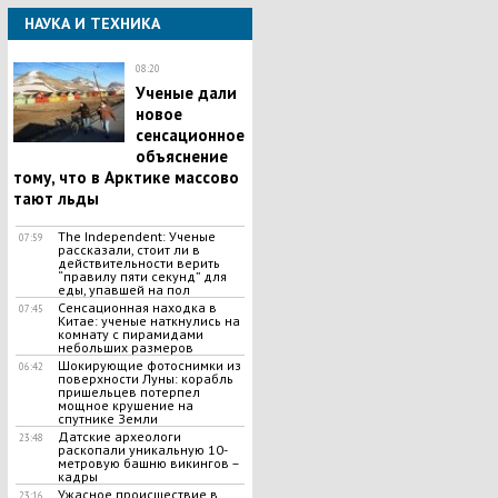
НАУКА И ТЕХНИКА
08:20
Ученые дали
новое
сенсационное
объяснение
тому, что в Арктике массово
тают льды
The Independent: Ученые
07:59
рассказали, стоит ли в
действительности верить
“правилу пяти секунд” для
еды, упавшей на пол
Сенсационная находка в
07:45
Китае: ученые наткнулись на
комнату с пирамидами
небольших размеров
Шокирующие фотоснимки из
06:42
поверхности Луны: корабль
пришельцев потерпел
мощное крушение на
спутнике Земли
Датские археологи
23:48
раскопали уникальную 10-
метровую башню викингов –
кадры
Ужасное происшествие в
23:16