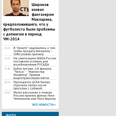
Широков
назвал
фантазером
Макларена,
предположившего, что у
футболиста были проблемы
с допингом в период
ЧМ-2014
В "Зените" задумались о том,
13:24
чтобы продать Кокорина, –
СМИ узнали причину
На симпозиуме WADA России
22:13
поставили условия для
возобновления РУСАДА
Кубок Англии. 1/4 финала.
21:40
“Челси” – “Манчестер
Юнайтед”. Прямая
видеотрансляция матча
Президенту ЦСКА Гинеру
20:54
отрезали палец после
прогулки с собакой
Мутко рассказал о планах
11:05
России принять финал Лиги
Чемпионов или Лиги Европы
ВСЕ НОВОСТИ »
ФОТО