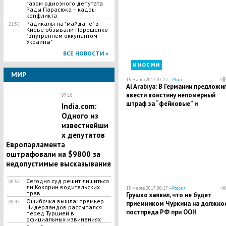
газом одиозного депутата
Рады Парасюка – кадры
конфликта
Радикалы на "майдане" в
21:55
Киеве обзывали Порошенко
"внутреннем оккупантом
Украины"
ВСЕ НОВОСТИ »
иносми
МИР
15 марта 2017, 07:22 —
Мир
Al Arabiya: В Германии предложи
ввести воистину непомерный
09:10
штраф за “фейковые” и
India.com:
провокационные новости
Одного из
известнейши
х депутатов
Европарламента
оштрафовали на $9800 за
недопустимые высказывания
Сегодня суд решит лишиться
08:55
ли Кокорин водительских
15 марта 2017, 00:17 —
Россия
прав
Грушко заявил, что не будет
Ошибочка вышла: премьер
08:45
приемником Чуркина на должно
Нидерландов рассыпался
постпреда РФ при ООН
перед Турцией в
официальных извинениях