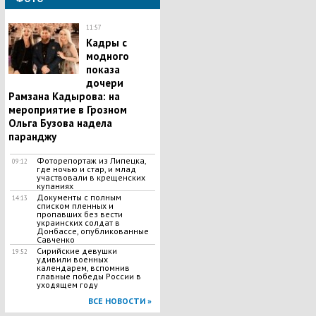
11:57
Кадры с
модного
показа
дочери
Рамзана Кадырова: на
мероприятие в Грозном
Ольга Бузова надела
паранджу
Фоторепортаж из Липецка,
09:12
где ночью и стар, и млад
участвовали в крещенских
купаниях
Документы с полным
14:13
списком пленных и
пропавших без вести
украинских солдат в
Донбассе, опубликованные
Савченко
Сирийские девушки
19:52
удивили военных
календарем, вспомнив
главные победы России в
уходящем году
ВСЕ НОВОСТИ »