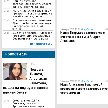
Ирина Безрукова
22:31
заговорила о смерти своего
сына Андрея Ливанова
Мать Анастасии Волочковой
21:59
превратила свою квартиру в
музей в честь дочери
Поклонники заинтригованы:
21:40
Дмитрий Тарасов намекнул
на перемены в личной
жизни
14 марта 2017, 22:31 —
Шоу-бизнес
Ирина Безрукова заговорила о
53-летняя Лолита Милявская
20:18
продемонстрировала лицо
смерти своего сына Андрея
без макияжа и "фотошопа"
Ливанова
ВСЕ НОВОСТИ »
НОВОСТИ 18+
20:56
Подруга
Тимати,
Анастасия
14 марта 2017, 21:59 —
Шоу-бизнес
Решетова,
Мать Анастасии Волочковой
вышла на подиум в одном
превратила свою квартиру в муз
нижнем белье
честь дочери
Смертельное ДТП с
14:46
болельщиками под
Ярославлем – полиция