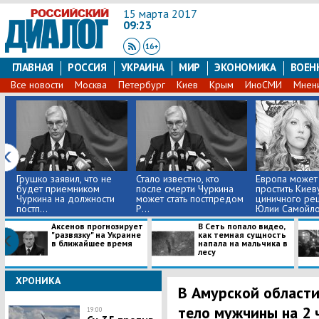
15 марта 2017
09:23
ГЛАВНАЯ
РОССИЯ
УКРАИНА
МИР
ЭКОНОМИКА
ВОЕН
Все новости
Москва
Петербург
Киев
Крым
ИноСМИ
Мнен
Грушко заявил, что не
Стало известно, кто
Европа может
будет приемником
после смерти Чуркина
простить Киев
Чуркина на должности
может стать постпредом
циничного ре
постп...
Р...
Юлии Самойлов
Аксенов прогнозирует
В Сеть попало видео,
"развязку" на Украине
как темная сущность
в ближайшее время
напала на мальчика в
лесу
ХРОНИКА
В Амурской области
тело мужчины на 2 
19:00