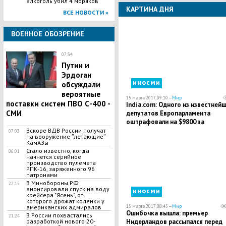
алкоголь убил 4 моряков
КАРТИНА ДНЯ
ВСЕ НОВОСТИ »
ВОЕННОЕ ОБОЗРЕНИЕ
07:34
Путин и
Эрдоган
иносми
обсуждали
вероятные
15 марта 2017, 09:10 —
Мир
поставки систем ПВО С-400 -
India.com: Одного из известней
СМИ
депутатов Европарламента
оштрафовали на $9800 за
недопустимые высказывания
Вскоре ВДВ России получат
07:03
на вооружение ʺлетающиеʺ
КамАЗы
Стало известно, когда
06:01
начнется серийное
производство пулемета
РПК-16, заряженного 96
патронами
В Минобороны РФ
22:15
анонсировали спуск на воду
иносми
крейсера "Ясень", от
которого дрожат коленки у
американских адмиралов
15 марта 2017, 08:45 —
Мир
Ошибочка вышла: премьер
В России похвастались
21:24
разработкой нового 20-
Нидерландов рассыпался перед